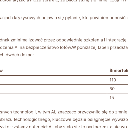
uacjach kryzysowych pojawia się pytanie, kto powinien ponosić o
k zminimalizować przez odpowiednie szkolenia i integrację AI 
enia ⁣AI⁤ na ‌bezpieczeństwo lotów.W poniższej⁢ tabeli przedst
ich​ dwóch dekad:
ów
Śmiertel
110
80
15
ch technologii, w tym AI,‌ znacząco przyczyniło się ​do zmnie
jobrazu technologicznego, kluczowe będzie osiągnięcie wyważo
k wykorzystamy⁣ potencjał AI, aby stało się to partnerem, a nie w