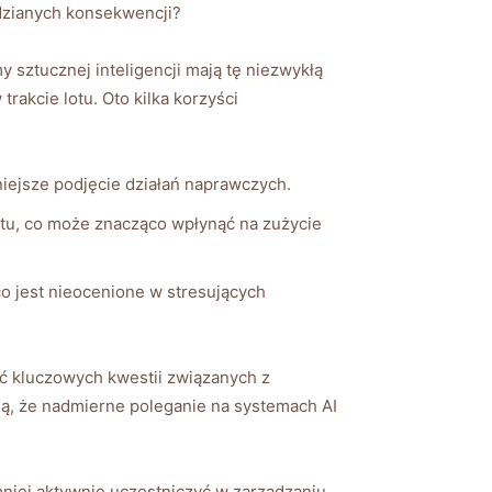
dzianych konsekwencji?
y ‌sztucznej inteligencji mają tę niezwykłą
akcie lotu. Oto kilka ⁤korzyści
iejsze podjęcie działań naprawczych.
tu, co ⁢może znacząco wpłynąć ‍na ‌zużycie
o jest ⁣nieocenione w stresujących
ąć kluczowych kwestii związanych z
ją, ​że⁢ nadmierne poleganie na systemach AI
 mniej⁣ aktywnie uczestniczyć​ w zarządzaniu