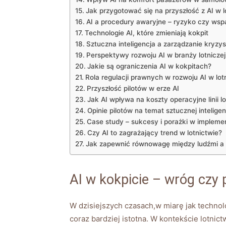
Jak przygotować się ⁤na⁢ przyszłość‌ z AI w 
AI a procedury awaryjne ⁢– ryzyko czy wsp
Technologie AI, które zmieniają kokpit
Sztuczna inteligencja a zarządzanie kryzy
Perspektywy rozwoju AI w branży lotniczej
Jakie są ⁤ograniczenia‌ AI w ‍kokpitach?
Rola‍ regulacji prawnych w rozwoju AI w lot
Przyszłość pilotów w erze AI
Jak AI wpływa na koszty operacyjne ‌linii l
Opinie pilotów na temat sztucznej inteligenc
Case⁤ study – sukcesy i ‍porażki w implement
Czy AI​ to zagrażający trend w lotnictwie?
Jak zapewnić równowagę między ludźmi⁣ a
AI ⁤w kokpicie – wróg czy 
W dzisiejszych czasach,w miarę⁤ jak ⁢technol
coraz bardziej istotna. W kontekście lotnict