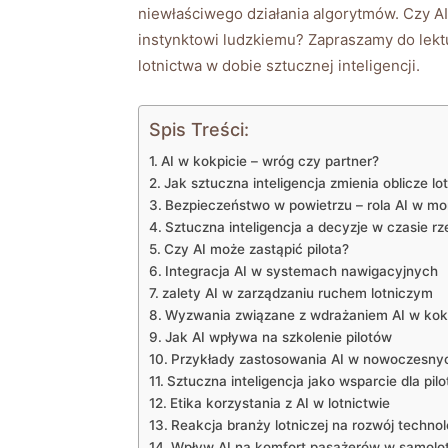
niewłaściwego działania algorytmów. Czy AI 
instynktowi ludzkiemu? Zapraszamy do lektu
lotnictwa w ⁣dobie sztucznej inteligencji.
Spis Treści:
AI ⁤w kokpicie – wróg czy partner?
Jak sztuczna inteligencja zmienia oblicze lo
Bezpieczeństwo w powietrzu – rola AI w mo
Sztuczna inteligencja a decyzje w czasie r
Czy AI może zastąpić pilota?
Integracja AI w ⁢systemach nawigacyjnych
zalety AI w zarządzaniu ruchem lotniczym
Wyzwania związane z wdrażaniem AI w kok
Jak⁢ AI wpływa na szkolenie pilotów
Przykłady zastosowania‌ AI w nowoczesny
Sztuczna inteligencja jako wsparcie dla pil
Etika korzystania​ z ⁣AI ⁢w lotnictwie
Reakcja branży lotniczej⁣ na‍ rozwój technolo
Wpływ ‌AI na⁢ komfort pasażerów w samolo