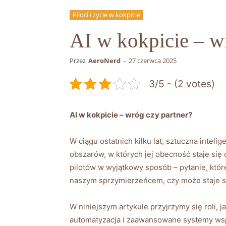
Piloci i życie w kokpicie
AI w kokpicie – w
Przez
AeroNerd
-
27 czerwca 2025
3/5 - (2 votes)
AI w⁢ kokpicie – wróg czy partner?
W ciągu ostatnich ⁢kilku lat, sztuczna inteli
obszarów, w których jej obecność staje się 
pilotów w wyjątkowy sposób – pytanie, które 
naszym sprzymierzeńcem, czy może staje ⁢s
W niniejszym⁢ artykule przyjrzymy się roli, 
automatyzacja i zaawansowane systemy wsparc