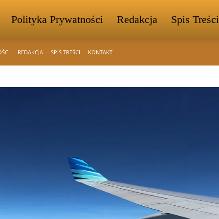
Polityka Prywatności
Redakcja
Spis Treści
OŚCI
REDAKCJA
SPIS TREŚCI
KONTAKT