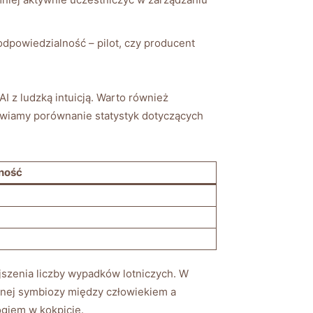
dpowiedzialność⁤ – pilot, czy producent
z ludzką intuicją.‍ Warto również
awiamy porównanie ‌statystyk dotyczących
ność
jszenia liczby wypadków lotniczych. W
nej symbiozy między człowiekiem ‍a
rogiem w kokpicie.