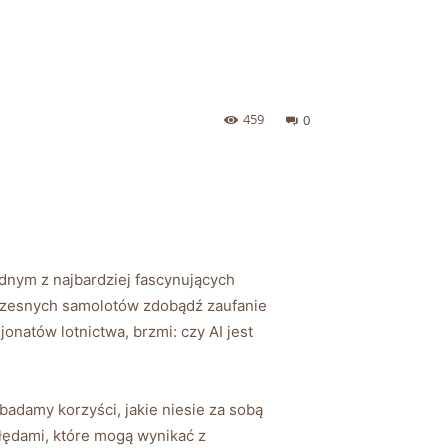
459
0
jednym z najbardziej⁤ fascynujących
woczesnych samolotów zdobądź zaufanie​
onatów lotnictwa, brzmi:‍ czy AI jest
badamy korzyści, jakie niesie ⁤za sobą
łędami, które mogą wynikać z ​