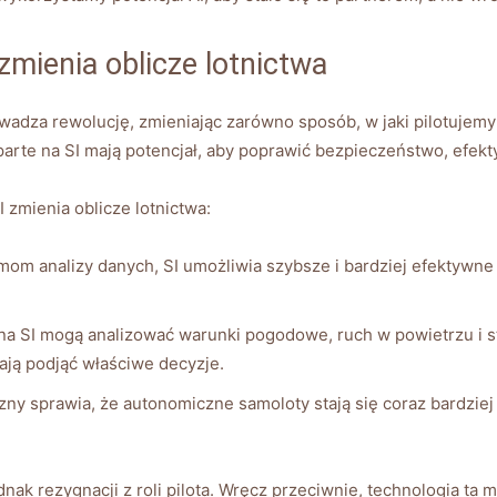
zmienia oblicze lotnictwa
rowadza rewolucję, zmieniając zarówno sposób, w ‍jaki pilotujemy
arte na SI mają potencjał, aby poprawić ‌bezpieczeństwo, efek
 zmienia oblicze⁤ lotnictwa:
mom analizy danych, SI umożliwia ⁣szybsze i bardziej efektywne 
a SI​ mogą analizować warunki pogodowe, ruch w powietrzu i s
ają ​podjąć właściwe decyzje.
zny⁣ sprawia, że autonomiczne ‌samoloty stają się coraz bardzie
ak rezygnacji ⁢z⁢ roli pilota. Wręcz ‌przeciwnie, technologia ta 