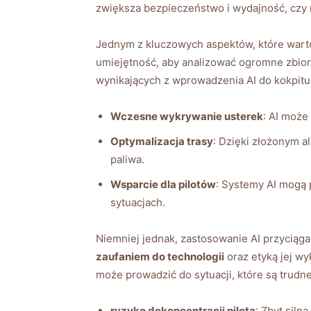
zwiększa⁢ bezpieczeństwo i wydajność, czy
Jednym z kluczowych aspektów, które wart
umiejętność,⁣ aby analizować ogromne‍ zbiory
wynikających z⁣ wprowadzenia​ AI do kokpitu
Wczesne wykrywanie usterek
: ‌AI moż
Optymalizacja trasy
: Dzięki ⁤złożonym 
paliwa.
Wsparcie dla pilotów
: Systemy AI mogą 
sytuacjach.
Niemniej jednak, zastosowanie⁤ AI ⁢przyci
zaufaniem do technologii
oraz etyką jej wy
‌może prowadzić do sytuacji, które są trudne
ryzyko dekoncentracji pilota
: Zbyt siln