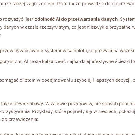
 może raczej zagrożeniem, które może prowadzić⁢ do nieprzewi
o rozważyć, jest
zdolność AI⁤ do przetwarzania danych
. System
 danych w⁣ czasie rzeczywistym, co jest niezwykle przydatne w tr
:
e przewidywać awarie systemów samolotu,co pozwala na wcześn
algorytmom, AI może kalkulować najbardziej efektywne ścieżki​ lo
pomagać pilotom w podejmowaniu szybciej i lepszych decyzji,⁤ c
ąga także pewne obawy. W zalewie pozytywów, nie sposób pomin
korzystywania. ⁤Przykłady, które pojawiły ‌się w mediach, pokazu
 ⁣do ‌przewidzenia:
a automatyzacja może sprawić, że ‌piloci staną się mniej czujni i