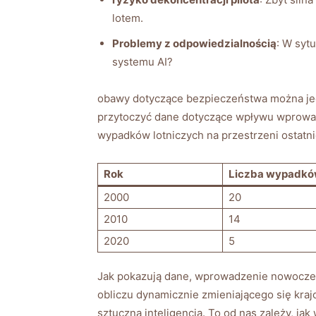
lotem.
Problemy z odpowiedzialnością
: W syt
systemu AI?
obawy dotyczące bezpieczeństwa można jedna
przytoczyć dane ⁢dotyczące wpływu wprowadz
‍wypadków lotniczych ‍na przestrzeni ostatn
Rok
Liczba wypadk
2000
20
2010
14
2020
5
Jak pokazują dane, wprowadzenie nowoczesny
obliczu dynamicznie zmieniającego się kra
sztuczną⁣ inteligencją. To od nas zależy, ja