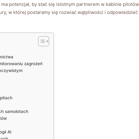
ma potencjał, by stać się istotnym partnerem ​w kabinie pilotów
ry, w której postaramy się rozwiać wątpliwości⁢ i odpowiedzieć
tnictwa
nitorowaniu zagrożeń
zeczywistym
pitach
ch samolotach
otów
gii⁢ AI
tach