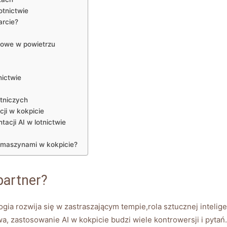
lotnictwie
arcie?
sowe w ‍powietrzu
nictwie
otniczych
ji ⁢w⁢ kokpicie
acji AI​ w lotnictwie
 maszynami w kokpicie?
partner?
ogia rozwija się w zastraszającym tempie,rola sztucznej ⁤intelige
wa, zastosowanie AI w⁣ kokpicie budzi wiele kontrowersji i pytań.