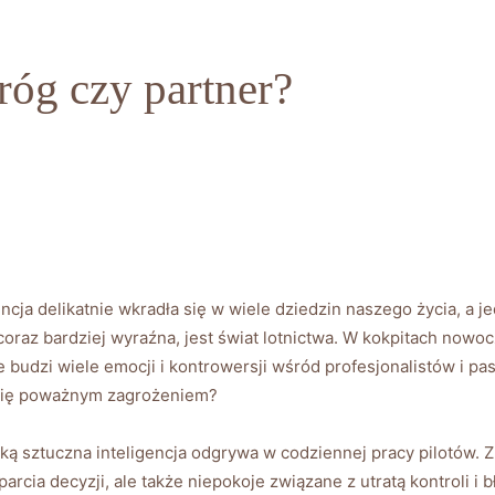
róg czy partner?
gencja delikatnie wkradła się w wiele ⁣dziedzin naszego życia, a 
coraz‍ bardziej wyraźna, jest świat‌ lotnictwa. W⁣ kokpitach ‍no
budzi wiele emocji i kontrowersji wśród ‌profesjonalistów i pasj
ię‍ poważnym zagrożeniem? ⁣
jaką sztuczna inteligencja odgrywa w codziennej pracy pilotów. Z
ia decyzji,‍ ale także niepokoje związane z utratą kontroli i b