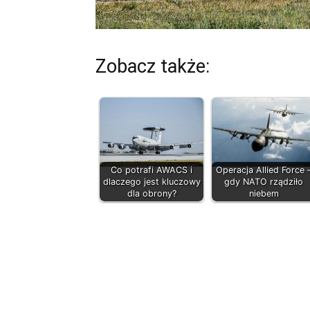
Zobacz także:
Co potrafi AWACS i
Operacja Allied Force 
dlaczego jest kluczowy
gdy NATO rządziło
dla obrony?
niebem