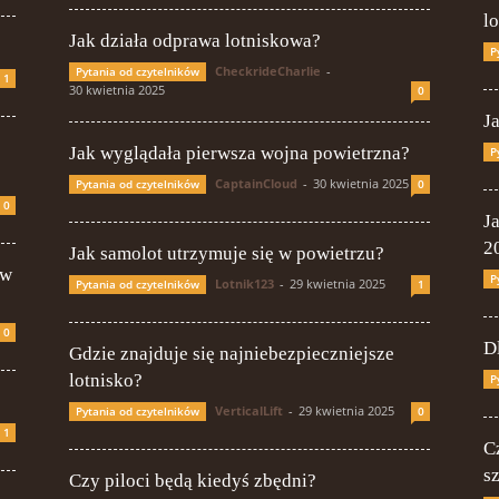
l
Jak działa odprawa lotniskowa?
P
CheckrideCharlie
-
Pytania od czytelników
1
30 kwietnia 2025
0
J
Jak wyglądała pierwsza wojna powietrzna?
P
CaptainCloud
-
30 kwietnia 2025
Pytania od czytelników
0
0
J
2
Jak samolot utrzymuje się w powietrzu?
 w
P
Lotnik123
-
29 kwietnia 2025
Pytania od czytelników
1
0
D
Gdzie znajduje się najniebezpieczniejsze
lotnisko?
P
VerticalLift
-
29 kwietnia 2025
Pytania od czytelników
0
1
C
s
Czy piloci będą kiedyś zbędni?