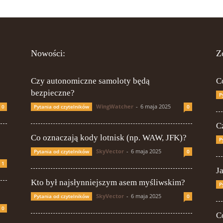
Nowości:
Z
Czy autonomiczne samoloty będą
C
bezpieczne?
P
WingWatcher
-
6 maja 2025
0
Pytania od czytelników
0
Cz
Co oznaczają kody lotnisk (np. WAW, JFK)?
P
SkyVector
-
6 maja 2025
Pytania od czytelników
0
1
J
Kto był najsłynniejszym asem myśliwskim?
P
SkyVector
-
6 maja 2025
Pytania od czytelników
0
0
C