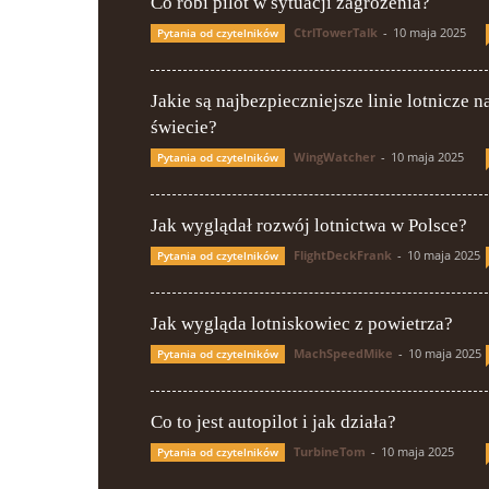
Co robi pilot w sytuacji zagrożenia?
CtrlTowerTalk
-
10 maja 2025
Pytania od czytelników
Jakie są najbezpieczniejsze linie lotnicze n
świecie?
WingWatcher
-
10 maja 2025
Pytania od czytelników
Jak wyglądał rozwój lotnictwa w Polsce?
FlightDeckFrank
-
10 maja 2025
Pytania od czytelników
Jak wygląda lotniskowiec z powietrza?
MachSpeedMike
-
10 maja 2025
Pytania od czytelników
Co to jest autopilot i jak działa?
TurbineTom
-
10 maja 2025
Pytania od czytelników