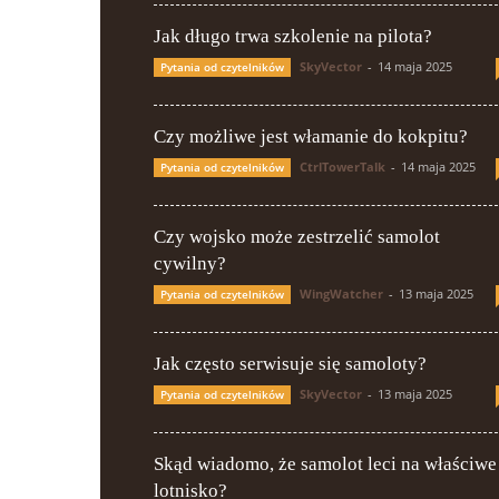
Jak długo trwa szkolenie na pilota?
SkyVector
-
14 maja 2025
Pytania od czytelników
Czy możliwe jest włamanie do kokpitu?
CtrlTowerTalk
-
14 maja 2025
Pytania od czytelników
Czy wojsko może zestrzelić samolot
cywilny?
WingWatcher
-
13 maja 2025
Pytania od czytelników
Jak często serwisuje się samoloty?
SkyVector
-
13 maja 2025
Pytania od czytelników
Skąd wiadomo, że samolot leci na właściwe
lotnisko?