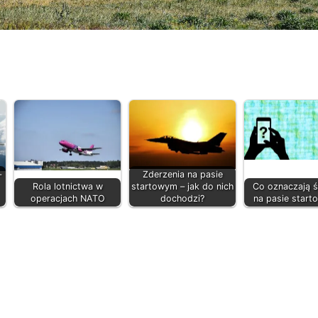
–
Zderzenia na pasie
Rola lotnictwa w
startowym – jak do nich
Co oznaczają ś
operacjach NATO
dochodzi?
na pasie star