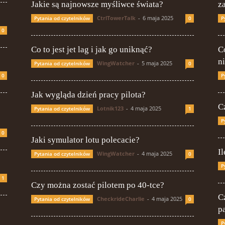
Jakie są najnowsze myśliwce świata?
z
CtrlTowerTalk
-
6 maja 2025
Pytania od czytelników
0
P
0
Co to jest jet lag i jak go uniknąć?
Co
n
WingWatcher
-
5 maja 2025
Pytania od czytelników
0
0
P
Jak wygląda dzień pracy pilota?
C
Lotnik123
-
4 maja 2025
Pytania od czytelników
1
P
0
Jaki symulator lotu polecacie?
Il
WingWatcher
-
4 maja 2025
Pytania od czytelników
0
P
1
Czy można zostać pilotem po 40-tce?
C
CheckrideCharlie
-
4 maja 2025
Pytania od czytelników
0
p
P