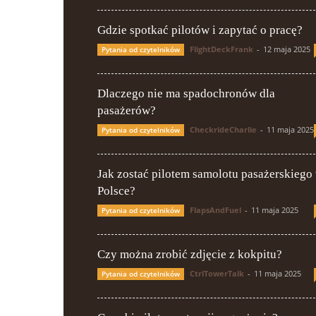
Gdzie spotkać pilotów i zapytać o pracę?
FlightDeckFrank
-
12 maja 2025
Pytania od czytelników
Dlaczego nie ma spadochronów dla
pasażerów?
CheckrideCharlie
-
11 maja 2025
Pytania od czytelników
Jak zostać pilotem samolotu pasażerskiego
Polsce?
FlapsAndFuel
-
11 maja 2025
Pytania od czytelników
Czy można zrobić zdjęcie z kokpitu?
CtrlTowerTalk
-
11 maja 2025
Pytania od czytelników