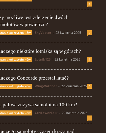
1
zy możliwe jest zderzenie dwóch
amolotów w powietrzu?
SkyVector
-
22 kwietnia 2025
ytania od czytelników
0
laczego niektóre lotniska są w górach?
Lotnik123
-
22 kwietnia 2025
ytania od czytelników
1
laczego Concorde przestał latać?
WingWatcher
-
22 kwietnia 2025
ytania od czytelników
0
le paliwa zużywa samolot na 100 km?
CtrlTowerTalk
-
22 kwietnia 2025
ytania od czytelników
0
laczego samoloty czasem krążą nad