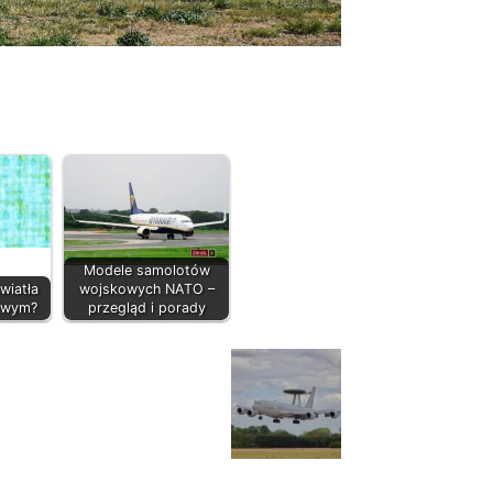
Modele samolotów
wiatła
wojskowych NATO –
towym?
przegląd i porady