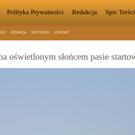
Polityka Prywatności
Redakcja
Spis Treści
OŚCI
REDAKCJA
SPIS TREŚCI
KONTAKT
 oświetlonym słońcem pasie start