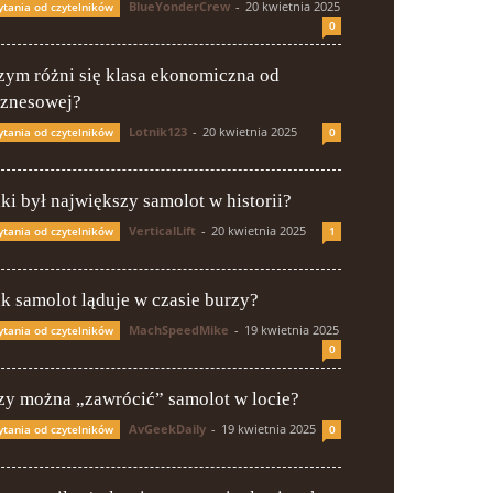
BlueYonderCrew
-
20 kwietnia 2025
ytania od czytelników
0
zym różni się klasa ekonomiczna od
iznesowej?
Lotnik123
-
20 kwietnia 2025
ytania od czytelników
0
aki był największy samolot w historii?
VerticalLift
-
20 kwietnia 2025
ytania od czytelników
1
ak samolot ląduje w czasie burzy?
MachSpeedMike
-
19 kwietnia 2025
ytania od czytelników
0
zy można „zawrócić” samolot w locie?
AvGeekDaily
-
19 kwietnia 2025
ytania od czytelników
0