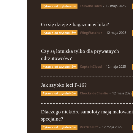
TailwindTales
-
12 maja 2025
Pytania od czytelników
Co się dzieje z bagażem w luku?
WingWatcher
-
12 maja 2025
Pytania od czytelników
Czy są lotniska tylko dla prywatnych
odrzutowców?
CaptainCloud
-
12 maja 2025
Pytania od czytelników
Jak szybko leci F-16?
CheckrideCharlie
-
12 maja 2025
Pytania od czytelników
Dlaczego niektóre samoloty mają malowan
specjalne?
VerticalLift
-
12 maja 2025
Pytania od czytelników