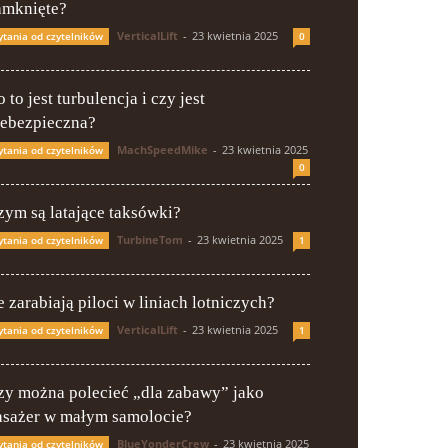
amknięte?
VerticalLift
-
23 kwietnia 2025
ytania od czytelników
0
 to jest turbulencja i czy jest
iebezpieczna?
MachSpeedMike
-
23 kwietnia 2025
ytania od czytelników
0
zym są latające taksówki?
TurbineTom
-
23 kwietnia 2025
ytania od czytelników
1
e zarabiają piloci w liniach lotniczych?
VerticalLift
-
23 kwietnia 2025
ytania od czytelników
1
zy można polecieć „dla zabawy” jako
asażer w małym samolocie?
BlueYonderCrew
-
23 kwietnia 2025
ytania od czytelników