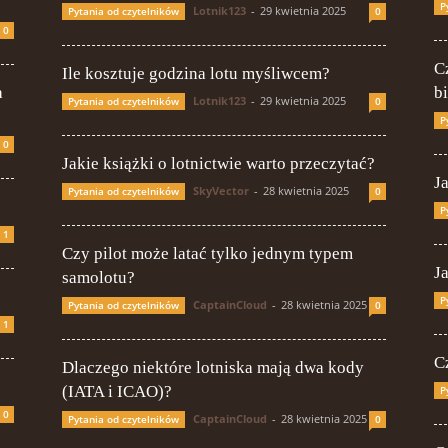
P
Lotnik123
-
29 kwietnia 2025
Pytania od czytelników
0
0
C
Ile kosztuje godzina lotu myśliwcem?
a
b
Lotnik123
-
29 kwietnia 2025
Pytania od czytelników
0
P
0
Jakie książki o lotnictwie warto przeczytać?
J
SkyVector
-
28 kwietnia 2025
Pytania od czytelników
0
P
1
Czy pilot może latać tylko jednym typem
J
samolotu?
P
CaptainCloud
-
28 kwietnia 2025
Pytania od czytelników
0
1
C
Dlaczego niektóre lotniska mają dwa kody
(IATA i ICAO)?
P
0
CaptainCloud
-
28 kwietnia 2025
Pytania od czytelników
0