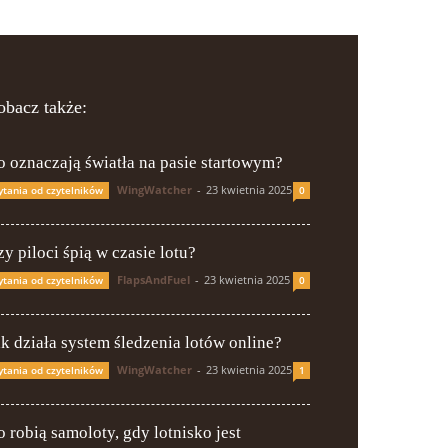
obacz także:
o oznaczają światła na pasie startowym?
WingWatcher
-
23 kwietnia 2025
ytania od czytelników
0
y piloci śpią w czasie lotu?
FlapsAndFuel
-
23 kwietnia 2025
ytania od czytelników
0
ak działa system śledzenia lotów online?
WingWatcher
-
23 kwietnia 2025
ytania od czytelników
1
o robią samoloty, gdy lotnisko jest