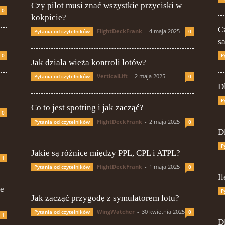
Czy pilot musi znać wszystkie przyciski w
0
kokpicie?
C
FlightDeckFrank
-
4 maja 2025
Pytania od czytelników
0
s
0
P
Jak działa wieża kontroli lotów?
VerticalLift
-
2 maja 2025
Pytania od czytelników
0
D
P
Co to jest spotting i jak zacząć?
0
FlightDeckFrank
-
2 maja 2025
Pytania od czytelników
0
D
P
Jakie są różnice między PPL, CPL i ATPL?
1
FlightDeckFrank
-
1 maja 2025
Pytania od czytelników
0
I
ie
P
Jak zacząć przygodę z symulatorem lotu?
WingWatcher
-
30 kwietnia 2025
Pytania od czytelników
0
1
D