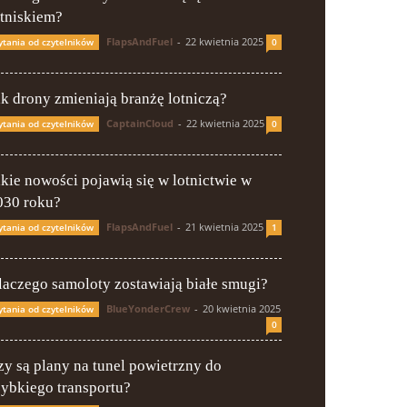
otniskiem?
FlapsAndFuel
-
22 kwietnia 2025
ytania od czytelników
0
ak drony zmieniają branżę lotniczą?
CaptainCloud
-
22 kwietnia 2025
ytania od czytelników
0
akie nowości pojawią się w lotnictwie w
030 roku?
FlapsAndFuel
-
21 kwietnia 2025
ytania od czytelników
1
laczego samoloty zostawiają białe smugi?
BlueYonderCrew
-
20 kwietnia 2025
ytania od czytelników
0
zy są plany na tunel powietrzny do
zybkiego transportu?