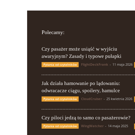
Polecamy:
Czy pasażer może usiąść w wyjściu
awaryjnym? Zasady i typowe pułapki
FlightDeckFrank
-
11 maja 2026
Pytania od czytelników
Jak działa hamowanie po lądowaniu:
odwracacze ciągu, spoilery, hamulce
CloudCruiser
-
25 kwietnia 2026
Pytania od czytelników
Czy piloci jedzą to samo co pasażerowie?
WingWatcher
-
14 maja 2025
Pytania od czytelników