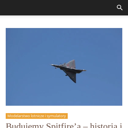
Modelarstwo lotnicze i symulatory
Budujemy Spitfire’a – historia i