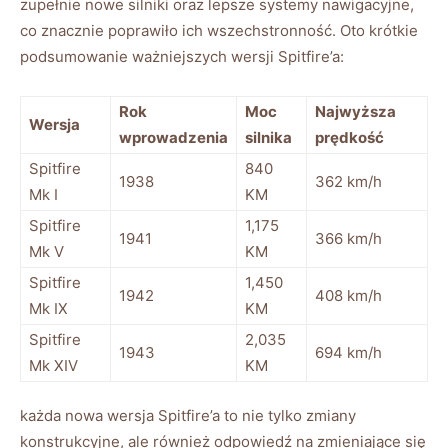
zupełnie nowe silniki oraz lepsze systemy nawigacyjne,
co znacznie poprawiło ich wszechstronność. Oto krótkie
podsumowanie ważniejszych wersji Spitfire’a:
Rok
Moc
Najwyższa
Wersja
wprowadzenia
silnika
prędkość
Spitfire
840
1938
362 km/h
Mk I
KM
Spitfire
1,175
1941
366 km/h
Mk V
KM
Spitfire
1,450
1942
408 km/h
Mk IX
KM
Spitfire
2,035
1943
694 km/h
Mk XIV
KM
każda nowa wersja Spitfire’a to nie tylko zmiany
konstrukcyjne, ale również odpowiedź na zmieniające się