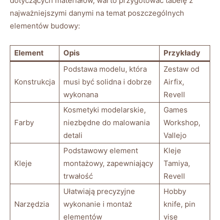
dotyczących materiałów, warto przygotować tabelę z
najważniejszymi danymi na temat poszczególnych
elementów budowy:
Element
Opis
Przykłady
Podstawa modelu, która
Zestaw od
Konstrukcja
musi być solidna i dobrze
Airfix,
wykonana
Revell
Kosmetyki modelarskie,
Games
Farby
niezbędne do malowania
Workshop,
detali
Vallejo
Podstawowy element
Kleje
Kleje
montażowy, zapewniający
Tamiya,
trwałość
Revell
Ułatwiają precyzyjne
Hobby
Narzędzia
wykonanie i montaż
knife, pin
elementów
vise