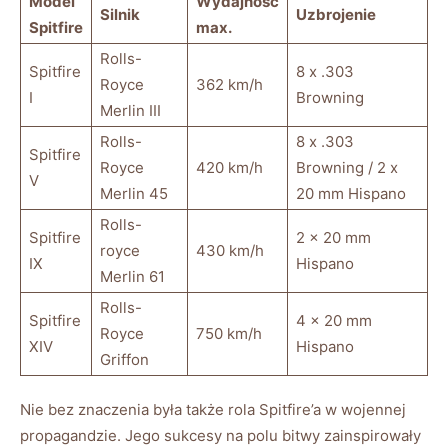
Model
Wydajność
Silnik
Uzbrojenie
Spitfire
max.
Rolls-
Spitfire
8 x .303
Royce
362 km/h
I
Browning
Merlin III
Rolls-
8 x .303
Spitfire
Royce
420 km/h
Browning / 2 x
V
Merlin 45
20 mm Hispano
Rolls-
Spitfire
2 x 20 mm
royce
430 km/h
IX
Hispano
Merlin 61
Rolls-
Spitfire
4 x 20 mm
Royce
750 km/h
XIV
Hispano
Griffon
Nie bez znaczenia była także rola Spitfire’a w wojennej
propagandzie. Jego sukcesy na polu bitwy zainspirowały