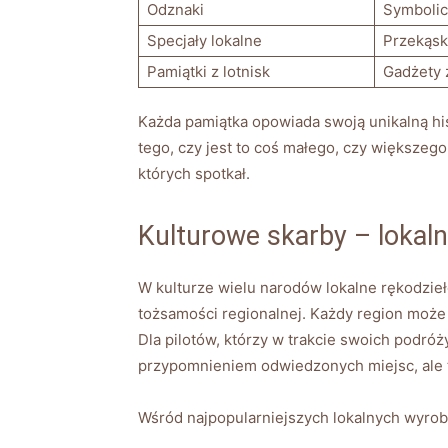
Odznaki
Symbolicz
Specjały lokalne
Przekąski
Pamiątki z lotnisk
Gadżety ⁤
Każda pamiątka ‍opowiada swoją unikalną his
tego, czy​ jest to coś ‍małego, czy większeg
których spotkał.
Kulturowe skarby – lokaln
W kulturze‌ wielu ‌narodów lokalne rękodzieło
tożsamości⁣ regionalnej. Każdy ⁢region może
Dla pilotów, którzy⁢ w trakcie swoich podróż
przypomnieniem odwiedzonych⁤ miejsc, ‌ale 
Wśród najpopularniejszych lokalnych wyrobów