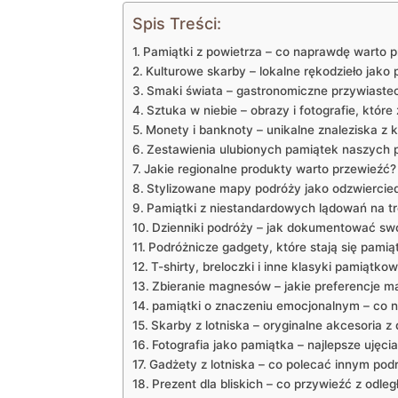
Spis Treści:
Pamiątki z powietrza – co naprawdę ⁤warto 
Kulturowe skarby – lokalne rękodzieło jako
Smaki świata – gastronomiczne przywiastecz
Sztuka⁤ w niebie – obrazy i fotografie,‌ któr
Monety i⁤ banknoty ‌– unikalne znaleziska z⁢
Zestawienia ulubionych⁤ pamiątek naszych 
Jakie regionalne produkty warto przewieźć?
Stylizowane mapy podróży jako⁤ odzwiercie
Pamiątki z niestandardowych lądowań ⁣na t
Dzienniki podróży‍ – jak dokumentować sw
Podróżnicze‍ gadgety, które stają się pamią
T-shirty, breloczki i inne klasyki pamiątko
Zbieranie ⁣magnesów – jakie preferencje maj
pamiątki o znaczeniu⁤ emocjonalnym – co 
Skarby z⁤ lotniska – oryginalne akcesoria z 
Fotografia ⁤jako pamiątka⁤ – najlepsze ujęci
Gadżety ⁤z lotniska – co polecać innym po
Prezent dla ‌bliskich – co przywieźć z‍ odleg