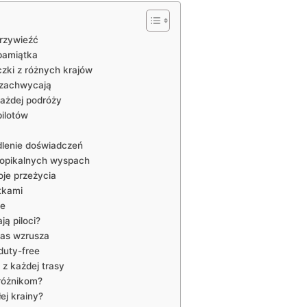
przywieźć
 pamiątka
ki z‌ różnych krajów
e zachwycają
 każdej podróży
pilotów
dlenie doświadczeń
ropikalnych wyspach
oje przeżycia
tkami
we
ą ⁤piloci?
nas wzrusza
‌duty-free
a z każdej trasy
dróżnikom?
łej krainy?