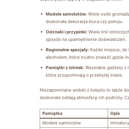
Modele‍ samolotów:
Wiele osób gromadzi 
doskonała dekoracja biura czy​ pokoju.
Odznaki i przypinki:
Wiele linii lotnicz
sposób na upamiętnienie doświadczeń.
Regionalne specjały:
Każde miejsce, do k
alkoholem, ⁢które trudno znaleźć gdzie in
Pamiątki z ⁢lotnisk:
Wszelakie gadżety z lo
które przypominają o przebytej trasie.
Niezapomniane widoki z kokpitu to ⁢także ‍do
doskonale oddają atmosferę ich⁤ podróży. Cz
Pamiątka
Opis
Modele⁤ samolotów
miniatur