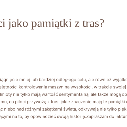
i jako pamiątki z tras?
 osiągnięcie mniej‍ lub bardziej odległego celu, ale również wyj
iejętności kontrolowania maszyn na wysokości, w trakcie swojej ​
dmioty nie tylko mają ‍wartość sentymentalną, ale także mogą op
u, co ⁢piloci przywożą z tras,‍ jakie znaczenie mają te pamiątki ⁤
niebo nad różnymi zakątkami świata, ⁢odkrywają nie tylko piękn
ącymi na to, by ‍opowiedzieć swoją historię.Zapraszam do lektur