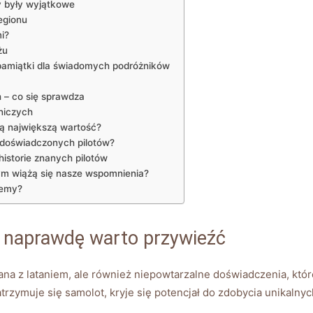
y były wyjątkowe
egionu
mi?
żu
amiątki dla‍ świadomych podróżników
 – co się sprawdza
niczych
ą ⁣największą wartość?
d doświadczonych pilotów?
historie znanych pilotów
zym⁤ wiążą się nasze wspomnienia?
cemy?
o naprawdę ⁤warto przywieźć
iązana z lataniem, ale ‌również niepowtarzalne doświadczenia, k
trzymuje się⁢ samolot, kryje się potencjał do zdobycia unikalnyc