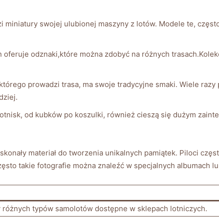
miniatury swojej⁣ ulubionej maszyny z lotów. Modele⁤ te, często
ych oferuje odznaki,które można zdobyć na różnych trasach.Kole
tórego prowadzi trasa, ma swoje tradycyjne smaki. Wiele razy pi
dziej.
tnisk, od kubków ‍po⁣ koszulki, również ​cieszą się​ dużym zain
skonały materiał ⁤do tworzenia unikalnych pamiątek. Piloci częst
ęsto ‌takie fotografie można znaleźć w specjalnych ​albumach lu
y różnych typów samolotów dostępne w sklepach lotniczych.