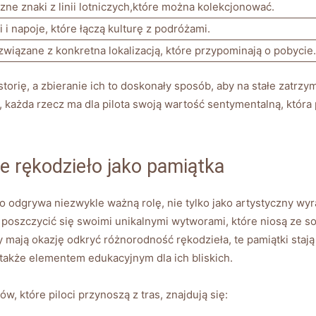
ne znaki ‍z linii lotniczych,które można kolekcjonować.
⁢ i napoje, które łączą kulturę z podróżami.
związane z konkretna lokalizacją, które przypominają o pobycie.
torię, a zbieranie ich ‌to doskonały sposób,⁣ aby⁢ na stałe zat
o, każda rzecz ma dla pilota swoją wartość sentymentalną, która⁤ 
e rękodzieło jako pamiątka
 odgrywa niezwykle ważną‍ rolę, nie tylko ​jako artystyczny wyraz 
⁣ poszczycić ⁢się swoimi unikalnymi​ wytworami, które niosą ze s
y mają okazję⁤ odkryć różnorodność rękodzieła, te ‌pamiątki staj
także elementem edukacyjnym dla ich ‍bliskich.
, które piloci przynoszą z tras, znajdują się: