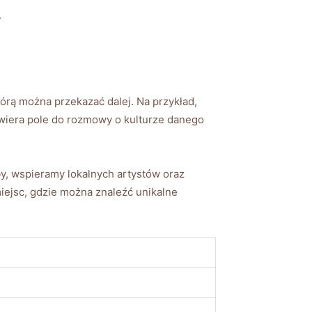
.
tórą można przekazać ‌dalej. Na ⁣przykład,
twiera pole do rozmowy o kulturze danego
 ​wspieramy⁣ lokalnych‌ artystów oraz
iejsc, gdzie można⁤ znaleźć unikalne