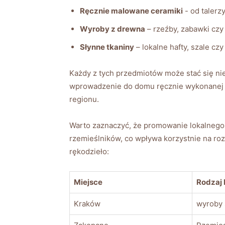
Ręcznie ⁢malowane ceramiki
-‌ od talerz
Wyroby z drewna
– rzeźby, zabawki‍ czy
Słynne tkaniny
– lokalne ​hafty,‍ szale⁤ 
Każdy z tych ‍przedmiotów ⁣może stać się nie
wprowadzenie do domu‍ ręcznie wykonanej c
regionu.
Warto zaznaczyć, że promowanie lokalnego r
‍rzemieślników, co wpływa⁣ korzystnie na ro
rękodzieło:
Miejsce
Rodzaj 
Kraków
wyroby 