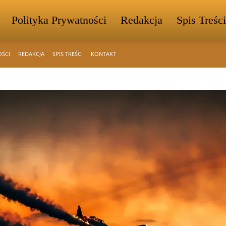
Polityka Prywatności
Redakcja
Spis Treści
OŚCI
REDAKCJA
SPIS TREŚCI
KONTAKT