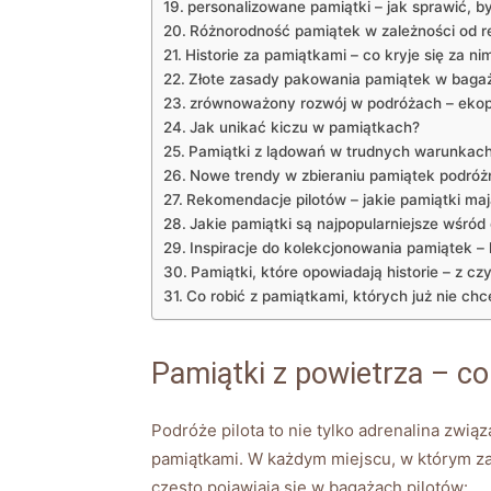
personalizowane pamiątki – jak sprawić, b
Różnorodność pamiątek w zależności od r
Historie za pamiątkami – co kryje się za ni
Złote zasady pakowania pamiątek w baga
zrównoważony rozwój w podróżach – ⁣ekop
Jak​ unikać kiczu w pamiątkach?
Pamiątki‍ z lądowań w trudnych ⁤warunkach
Nowe trendy w zbieraniu pamiątek podróż
Rekomendacje pilotów – jakie pamiątki maj
Jakie pamiątki są najpopularniejsze wśró
Inspiracje do kolekcjonowania pamiątek‌ – 
Pamiątki, które opowiadają historie – z‌ c
Co robić ⁢z pamiątkami, ⁤których już nie ch
Pamiątki z powietrza – c
Podróże⁤ pilota to nie tylko adrenalina zw
pamiątkami. W każdym miejscu,⁤ w ‍którym za
często pojawiają się w bagażach ​pilotów: