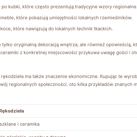
y po⁤ kubki, które często prezentują tradycyjne wzory‍ regionalne
 meble, które ‌pokazują umiejętności lokalnych rzemieślników.
czy koce, które nawiązują do lokalnych technik tkackich.
 tylko​ oryginalną ⁣dekoracją wnętrza, ale również opowieścią, ​k
eramiki z konkretnej⁣ miejscowości przykuwa​ uwagę gości ​i o
ękodzieła ⁢ma także znaczenie⁣ ekonomiczne. Kupując te wyroby,
zwój‍ regionalnych społeczności. oto kilka przykładów znanych⁤ m
Rękodzieła
⁤szklane i ceramika