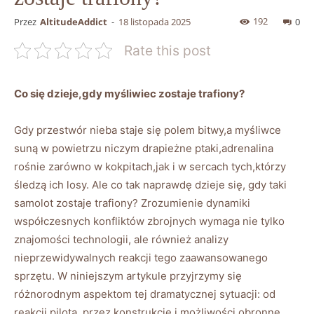
192
Przez
AltitudeAddict
-
18 listopada 2025
0
Rate this post
Co się dzieje,gdy myśliwiec zostaje trafiony?
Gdy przestwór nieba staje się polem bitwy,a myśliwce
suną w powietrzu niczym drapieżne ptaki,adrenalina
rośnie zarówno w kokpitach,jak i w sercach tych,którzy
śledzą ich losy. Ale co tak naprawdę dzieje się, gdy taki
samolot zostaje trafiony? Zrozumienie dynamiki
współczesnych konfliktów zbrojnych wymaga nie tylko
znajomości technologii, ale również analizy
nieprzewidywalnych reakcji tego zaawansowanego
sprzętu. W niniejszym artykule przyjrzymy się
różnorodnym aspektom tej dramatycznej sytuacji: od
reakcji pilota, przez konstrukcję i możliwości obronne