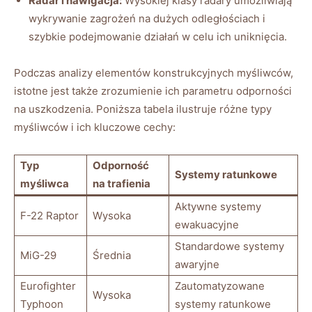
Radar i nawigacja:
Wysokiej klasy radary umożliwiają
wykrywanie zagrożeń na dużych odległościach i
szybkie podejmowanie działań w celu ich uniknięcia.
Podczas analizy elementów konstrukcyjnych myśliwców,
istotne jest także zrozumienie ich parametru odporności
na uszkodzenia. Poniższa tabela ilustruje różne typy
myśliwców i ich kluczowe cechy:
Typ
Odporność
Systemy ratunkowe
myśliwca
na trafienia
Aktywne systemy
F-22 Raptor
Wysoka
ewakuacyjne
Standardowe systemy
MiG-29
Średnia
awaryjne
Eurofighter
Zautomatyzowane
Wysoka
Typhoon
systemy ratunkowe