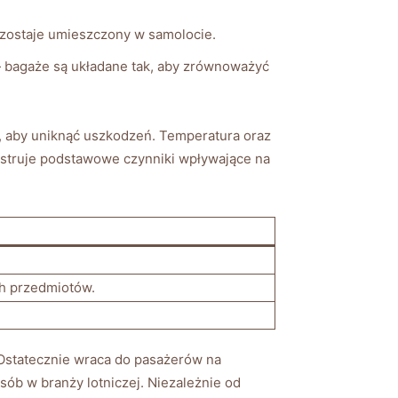
 zostaje umieszczony w samolocie.
bagaże ‌są układane‌ tak, aby zrównoważyć
​ aby uniknąć⁢ uszkodzeń.⁢ Temperatura oraz⁣
lustruje podstawowe czynniki ⁤wpływające na
ch przedmiotów.
‍Ostatecznie wraca do pasażerów na
b w branży ⁤lotniczej. Niezależnie ​od