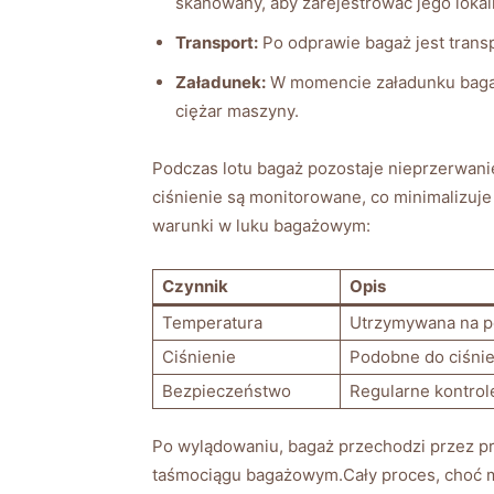
skanowany,⁣ aby zarejestrować jego ⁢lokal
Transport:
Po odprawie⁢ bagaż jest tran
Załadunek:
W momencie załadunku⁢ bagaż
ciężar maszyny.
Podczas ‌lotu bagaż pozostaje nieprzerwanie‌
ciśnienie są monitorowane, co⁢ minimalizuje
warunki w ⁤luku bagażowym:
Czynnik
Opis
Temperatura
Utrzymywana na po
Ciśnienie
Podobne ⁢do ciśni
Bezpieczeństwo
Regularne⁣ kontrol
Po wylądowaniu, bagaż przechodzi przez pr
taśmociągu⁣ bagażowym.Cały proces, choć mo