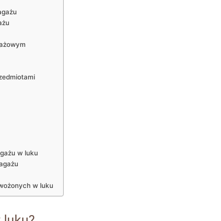
bagażu
ażu
agażowym
rzedmiotami
gażu w⁤ luku
bagażu
ewożonych w luku
 luku?