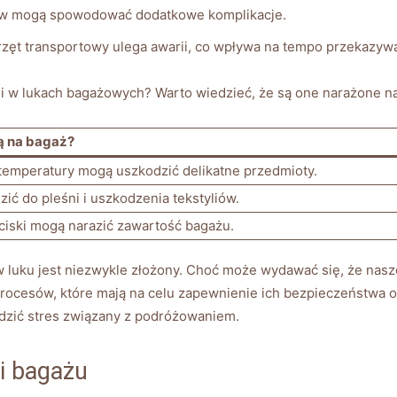
ów mogą ‌spowodować dodatkowe ​komplikacje.
ęt ‍transportowy⁤ ulega ⁣awarii, co⁣ wpływa na ​tempo przekazyw
mi w lukach bagażowych? Warto wiedzieć, że są ⁣one ⁢narażone na
ą ​na bagaż?
emperatury mogą ⁢uszkodzić‌ delikatne przedmioty.
ć do pleśni⁢ i‌ uszkodzenia‍ tekstyliów.
aciski mogą narazić zawartość bagażu.
ku jest niezwykle ⁢złożony. ⁣Choć ⁤może⁤ wydawać się, że nasze​ 
ocesów, które mają na celu zapewnienie ⁤ich ‌bezpieczeństwa 
zić stres związany z podróżowaniem.
i bagażu