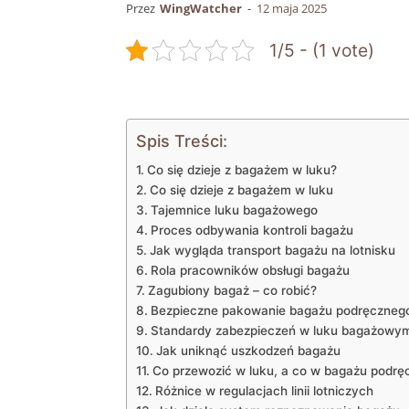
Przez
WingWatcher
-
12 maja 2025
1/5 - (1 vote)
Spis Treści:
Co⁤ się dzieje z bagażem w luku?
Co się ‌dzieje z bagażem w luku
Tajemnice luku⁣ bagażowego
Proces odbywania kontroli bagażu
Jak ​wygląda⁣ transport bagażu‌ na ‌lotnisku
Rola pracowników obsługi bagażu
Zagubiony bagaż –​ co ‌robić?
Bezpieczne pakowanie‍ bagażu podręczneg
Standardy⁢ zabezpieczeń ⁤w‍ luku bagażowy
Jak uniknąć uszkodzeń bagażu
Co ‍przewozić w luku, a co w bagażu podr
Różnice w regulacjach ‍linii lotniczych