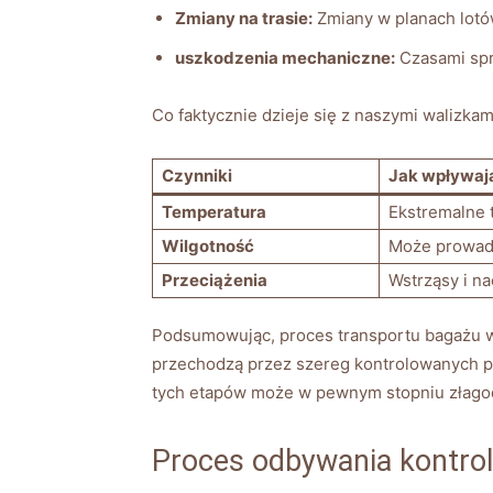
Zmiany na ​trasie:
Zmiany w planach ​lot
uszkodzenia mechaniczne:
Czasami sprz
Co faktycznie dzieje‌ się z naszymi walizka
Czynniki
Jak ‍wpływaj
Temperatura
Ekstremalne t
Wilgotność
Może ​prowadzi
Przeciążenia
Wstrząsy i n
Podsumowując,⁤ proces transportu bagażu w lu
przechodzą przez szereg ‌kontrolowanych pr
tych etapów może w pewnym stopniu złagod
Proces odbywania kontrol