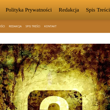
Polityka Prywatności
Redakcja
Spis Treści
OŚCI
REDAKCJA
SPIS TREŚCI
KONTAKT