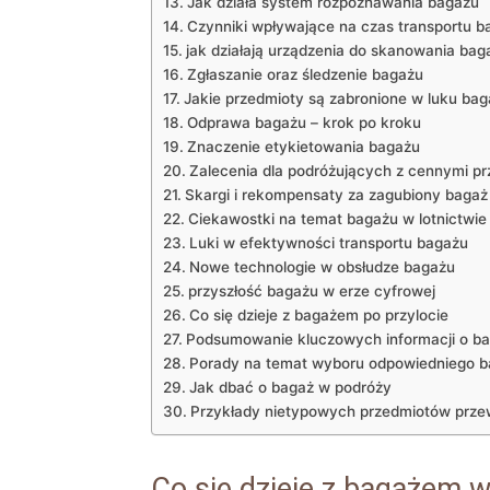
Jak działa system rozpoznawania bagażu
Czynniki wpływające ​na‌ czas transportu 
jak działają urządzenia do skanowania bag
Zgłaszanie oraz śledzenie ‍bagażu
Jakie przedmioty są zabronione w luku b
Odprawa⁢ bagażu – krok po kroku
Znaczenie⁤ etykietowania bagażu
Zalecenia dla podróżujących z cennymi ⁤p
Skargi i rekompensaty ‌za zagubiony‍ bagaż
Ciekawostki ‍na​ temat bagażu w lotnictwie
Luki w efektywności⁣ transportu bagażu
Nowe technologie w obsłudze bagażu
przyszłość bagażu w erze cyfrowej
Co​ się dzieje z ​bagażem po​ przylocie
Podsumowanie​ kluczowych informacji ⁣o ba
Porady‍ na‌ temat wyboru odpowiedniego 
Jak dbać o bagaż w podróży
Przykłady‌ nietypowych⁢ przedmiotów prz
Co⁤ się dzieje z bagażem w