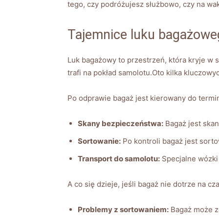
tego, czy⁢ podróżujesz służbowo, ​czy​ na wak
Tajemnice luku⁣ bagażow
Luk‌ bagażowy to przestrzeń, która kryje w
trafi‍ na ​pokład samolotu.Oto kilka kluczowyc
Po odprawie ⁤bagaż jest ⁣kierowany do‌ termi
Skany ‍bezpieczeństwa:
Bagaż jest skan
Sortowanie:
Po kontroli bagaż jest⁢ sor
Transport ⁤do ​samolotu:
⁤Specjalne⁢ wózk
A co​ się dzieje, jeśli bagaż nie dotrze na ​c
Problemy z sortowaniem:
Bagaż może ⁤zo