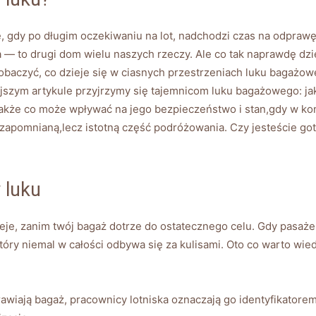
, ⁤gdy po⁢ długim⁤ oczekiwaniu na‌ lot, ​nadchodzi czas na odpra
 to drugi⁣ dom wielu naszych rzeczy. Ale co‍ tak naprawdę dzie
aczyć, co dzieje ‌się w ciasnych ⁤przestrzeniach⁣ luku bagażoweg
szym⁤ artykule przyjrzymy się⁢ tajemnicom luku bagażowego: jak
 także co może wpływać na jego bezpieczeństwo i ‌stan,gdy w⁣ ko
co zapomnianą,lecz ​istotną część podróżowania. Czy jesteście got
 luku
eje, zanim twój bagaż dotrze ‌do ostatecznego celu. Gdy pasaż
óry niemal w⁣ całości⁤ odbywa się za kulisami. Oto co warto wie
wiają bagaż, pracownicy lotniska oznaczają go‌ identyfikatorem 