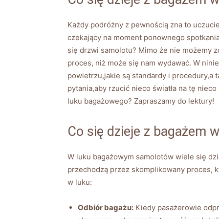
Każdy podróżny z ⁣pewnością ⁢zna to uczucie
czekający na moment ponownego spotkania⁢ —
się drzwi ‌samolotu? Mimo że⁤ nie możemy zob
proces, niż może się nam wydawać. W niniej
powietrzu,jakie są standardy i ​procedury,a
‍pytania,aby rzucić nieco ⁣światła na ⁤tę nie
luku bagażowego? ⁣Zapraszamy‌ do lektury!
Co się ‌dzieje z bagażem w
W luku ⁣bagażowym ⁢samolotów wiele się dzi
przechodzą przez‌ skomplikowany ‌proces, kt
‌w luku:
Odbiór bagażu:
Kiedy pasażerowie​ odpra