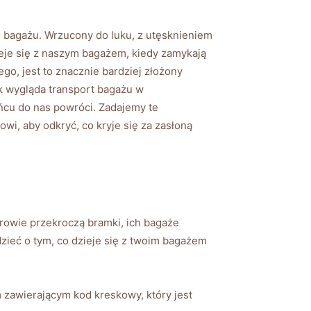
wę bagażu. Wrzucony do luku, z ‌utęsknieniem
je się z​ naszym bagażem, kiedy zamykają‌
o, jest to znacznie bardziej ‍złożony‍
 wygląda transport bagażu⁢ w‌
ńcu ⁣do nas ⁢powróci. Zadajemy te
owi, aby odkryć, co⁢ kryje się za zasłoną
erowie przekroczą bramki, ich bagaże
dzieć o tym, co dzieje się z ‍twoim bagażem
zawierającym‌ kod kreskowy, ‍który jest‌