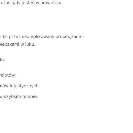
 ​czas, gdy jesteś w powietrzu.
hodzi‌ przez skomplikowany proces,zanim
plecakami​ w luku.
tu:
dmiotów.
mów‌ logistycznych.
 w szybkim tempie.