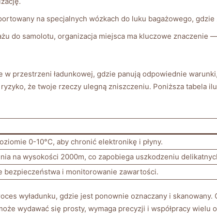
izację.
sportowany na specjalnych wózkach do luku bagażowego, gdzie
u do samolotu, organizacja miejsca ma kluczowe znaczenie — ⁣
 w ‍przestrzeni ładunkowej, gdzie⁢ panują⁣ odpowiednie warunki,
 ryzyko, że twoje rzeczy ulegną zniszczeniu. Poniższa tabela i
ziomie 0-10°C, aby chronić elektronikę i płyny.
enia na wysokości 2000m, ​co zapobiega uszkodzeniu delikatny
e bezpieczeństwa ​i monitorowanie​ zawartości.
oces wyładunku, gdzie⁢ jest ponownie oznaczany ⁢i skanowany. 
że wydawać się prosty, wymaga precyzji i współpracy wielu osó