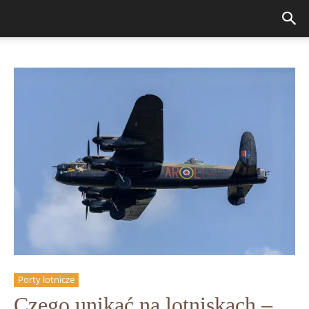
Porty lotnicze
Czego unikać na lotniskach –