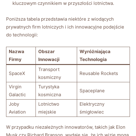
kluczowym czynnikiem w przyszłości lotnictwa.
Poniższa tabela przedstawia niektóre z wiodących
prywatnych firm lotniczych i ich innowacyjne podejście
do technologii:
Nazwa
Obszar
Wyróżniająca
Firmy
Innowacji
Technologia
Transport
SpaceX
Reusable Rockets
kosmiczny
Virgin
Turystyka
Spaceplane
Galactic
kosmiczna
Joby
Lotnictwo
Elektryczny
Aviation
miejskie
śmigłowiec
W przypadku niezależnych innowatorów, takich jak Elon
Musk czy Richard Branson, wydaje się, że ich wizje mogą