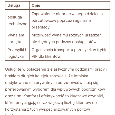
Usługa
Opis
Zapewnienie‌ nieprzerwanego działania
obsługa
⁤odrzutowców poprzez regularne
⁢techniczna
przeglądy.
Wynajem
Możliwość wynajmu różnych urządzeń
sprzętu
niezbędnych ​podczas obsługi⁤ lotów.
Przesyłki i
Organizacja transportu przesyłek w trybie
logistyka
VIP dla klientów.
Usługi te w połączeniu z elastycznymi ‍godzinami pracy i
brakiem długich kolejek sprawiają, że lotniska‌
dedykowane dla prywatnych odrzutowców stają się
preferowanym⁣ wyborem dla wpływowych podróżników
oraz​ firm. Komfort ⁢i​ efektywność to‌ kluczowe czynniki,
które przyciągają coraz większą liczbę klientów do
korzystania z‍ tych wyspecjalizowanych portów