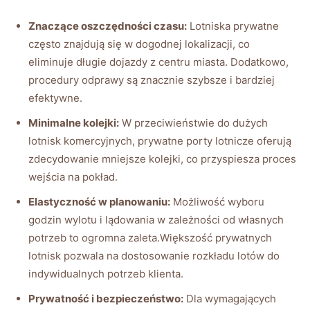
Znaczące oszczędności czasu:
Lotniska ⁢prywatne
często znajdują się ⁣w dogodnej⁣ lokalizacji, co⁢
eliminuje długie‍ dojazdy z centru miasta. Dodatkowo,
procedury odprawy są znacznie szybsze⁣ i bardziej
efektywne.
Minimalne kolejki:
W przeciwieństwie‍ do dużych
lotnisk komercyjnych,​ prywatne porty lotnicze oferują
‌zdecydowanie mniejsze kolejki, co przyspiesza proces
wejścia ​na pokład.
Elastyczność w planowaniu:
Możliwość wyboru
godzin wylotu i lądowania w zależności⁣ od własnych
potrzeb to ogromna zaleta.Większość prywatnych
lotnisk ⁣pozwala na dostosowanie rozkładu lotów do
indywidualnych potrzeb klienta.
Prywatność i ​bezpieczeństwo:
‍Dla wymagających