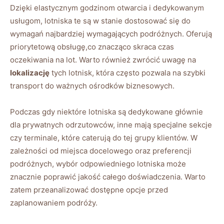
Dzięki elastycznym godzinom otwarcia ​i dedykowanym‍
usługom, lotniska te⁢ są w stanie‍ dostosować ‍się⁢ do
⁣wymagań najbardziej wymagających podróżnych. Oferują
priorytetową​ obsługę,co ⁣znacząco skraca czas
oczekiwania⁢ na lot. Warto również zwrócić⁤ uwagę na⁤
lokalizację
tych lotnisk, ⁤która często pozwala na⁢ szybki
transport‍ do ważnych‌ ośrodków‌ biznesowych.
Podczas gdy niektóre⁣ lotniska ⁢są dedykowane‍ głównie
dla ​prywatnych odrzutowców, inne ‌mają​ specjalne sekcje
czy terminale, które ‍caterują do tej grupy klientów. ⁤W⁣
zależności od miejsca docelowego oraz ‍preferencji
podróżnych, wybór odpowiedniego lotniska​ może
znacznie poprawić ‌jakość całego doświadczenia. Warto⁣
zatem przeanalizować dostępne ‌opcje⁤ przed
zaplanowaniem podróży.