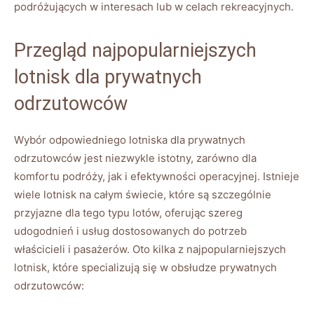
podróżujących​ w interesach ​lub ⁤w celach rekreacyjnych.
Przegląd najpopularniejszych
lotnisk dla prywatnych‍
odrzutowców
Wybór odpowiedniego⁤ lotniska dla prywatnych
⁢odrzutowców‌ jest niezwykle istotny, zarówno dla
komfortu ​podróży, jak i efektywności ⁢operacyjnej. Istnieje
‌wiele lotnisk na całym świecie, ​które są szczególnie
‍przyjazne ⁤dla tego typu lotów, ⁢oferując szereg
udogodnień i usług dostosowanych do potrzeb
właścicieli⁢ i pasażerów. Oto ​kilka z najpopularniejszych
lotnisk,⁢ które specializują się ‍w obsłudze prywatnych​
odrzutowców: