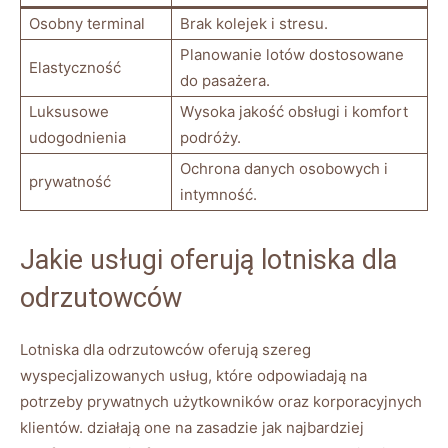
Osobny terminal
Brak kolejek i stresu.
Planowanie lotów dostosowane
Elastyczność
do pasażera.
Luksusowe
Wysoka ‍jakość obsługi i komfort
udogodnienia
podróży.
Ochrona danych osobowych i
prywatność
intymność.
Jakie ⁢usługi ​oferują lotniska dla ​
odrzutowców
Lotniska dla odrzutowców oferują szereg
⁣wyspecjalizowanych​ usług, które odpowiadają na
potrzeby prywatnych ‌użytkowników oraz korporacyjnych
klientów. działają one na⁤ zasadzie ​jak najbardziej