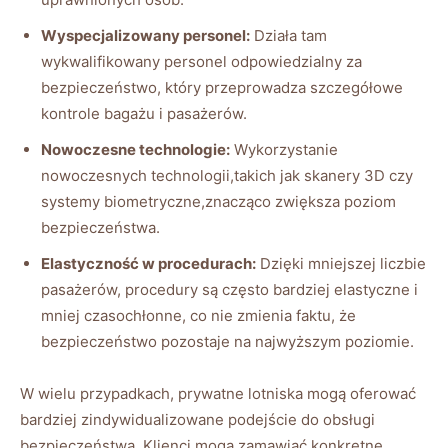
Wyspecjalizowany ‍personel:
⁤Działa⁤ tam
wykwalifikowany personel odpowiedzialny za
bezpieczeństwo,​ który przeprowadza szczegółowe
kontrole bagażu ‌i ⁢pasażerów.
Nowoczesne technologie:
Wykorzystanie
nowoczesnych technologii,takich jak⁣ skanery 3D czy
systemy biometryczne,znacząco ⁣zwiększa poziom
bezpieczeństwa.
Elastyczność​ w procedurach:
Dzięki mniejszej liczbie
pasażerów, procedury są często bardziej​ elastyczne ‍i
mniej⁣ czasochłonne,⁣ co nie zmienia faktu, że
bezpieczeństwo pozostaje na‍ najwyższym poziomie.
W wielu​ przypadkach, prywatne⁢ lotniska mogą oferować
bardziej⁤ zindywidualizowane podejście do obsługi
bezpieczeństwa. Klienci⁤ mogą zamawiać konkretne