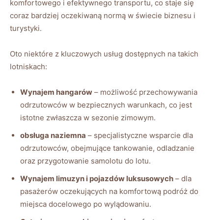
komfortowego ⁤i efektywnego transportu,‍ co staje się
‌coraz ⁤bardziej oczekiwaną normą ⁣w świecie biznesu i
turystyki.
Oto niektóre z ‌kluczowych usług dostępnych ‌na ⁢takich‌
lotniskach:
Wynajem hangarów
– możliwość przechowywania
odrzutowców w bezpiecznych warunkach, ​co ⁣jest
istotne zwłaszcza w sezonie zimowym.
obsługa naziemna
– specjalistyczne‍ wsparcie dla
odrzutowców, obejmujące tankowanie,⁤ odladzanie​
oraz ⁣przygotowanie samolotu ⁢do lotu.
Wynajem limuzyn i pojazdów luksusowych
– dla
pasażerów oczekujących na komfortową‍ podróż do
miejsca docelowego po wylądowaniu.