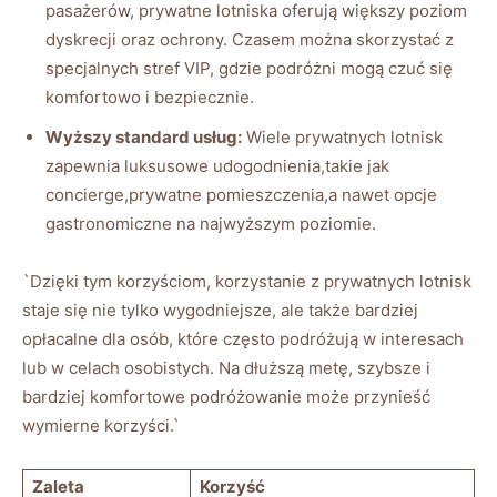
⁣pasażerów, prywatne lotniska oferują większy poziom
⁢dyskrecji oraz ‍ochrony.⁤ Czasem można skorzystać z
‌specjalnych stref⁢ VIP, gdzie ⁤podróżni mogą czuć się
komfortowo ‍i⁤ bezpiecznie.
Wyższy standard usług:
Wiele prywatnych lotnisk⁣
zapewnia luksusowe udogodnienia,takie jak
concierge,prywatne pomieszczenia,a nawet opcje
gastronomiczne na najwyższym poziomie.
`Dzięki tym korzyściom, korzystanie​ z prywatnych lotnisk
​staje‌ się nie tylko wygodniejsze, ale także ​bardziej
opłacalne​ dla osób,⁢ które często podróżują w interesach
lub w‌ celach osobistych. ⁤Na dłuższą metę, szybsze i
bardziej komfortowe podróżowanie może przynieść
wymierne korzyści.`
Zaleta
Korzyść