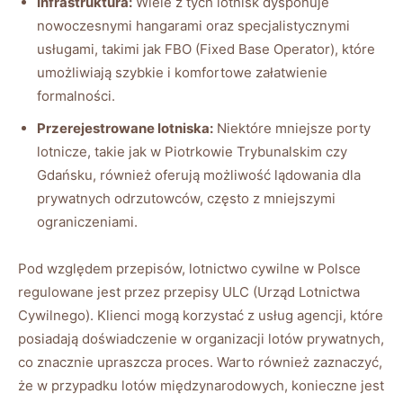
Infrastruktura:
Wiele z tych lotnisk dysponuje‍
nowoczesnymi‌ hangarami oraz specjalistycznymi
usługami, takimi jak​ FBO (Fixed‍ Base Operator), które
umożliwiają szybkie i komfortowe załatwienie
formalności.
Przerejestrowane lotniska:
​Niektóre mniejsze​ porty
lotnicze, takie jak w Piotrkowie Trybunalskim ​czy
Gdańsku, również oferują ​możliwość lądowania dla
prywatnych odrzutowców, ‍często z mniejszymi
ograniczeniami.
Pod względem ‌przepisów,⁣ lotnictwo‍ cywilne w Polsce
regulowane jest przez przepisy ULC (Urząd⁤ Lotnictwa
Cywilnego). Klienci ​mogą korzystać z usług agencji, które
posiadają doświadczenie w organizacji lotów⁢ prywatnych,⁣
co⁢ znacznie upraszcza proces. Warto również zaznaczyć,
że w⁣ przypadku lotów międzynarodowych, konieczne jest