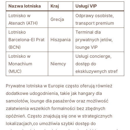
Nazwa lotniska
Kraj
Usługi VIP
Lotnisko w⁤
Odprawy osobiste,
Grecja
Atenach (ATH)
transport premium
Lotnisko
Terminal⁤ dla
Barcelona-El‌ Prat
Hiszpania
prywatnych jetów,
(BCN)
lounge VIP
Lotnisko w
Usługi concierge,
Monachium
Niemcy
dostęp do
(MUC)
ekskluzywnych stref
Prywatne lotniska w Europie często oferują⁢ również
dodatkowe udogodnienia, takie jak hangary dla
samolotów, lounge​ dla‍ pasażerów oraz możliwość
załatwienia wszelkich ‍formalności‍ bez zbędnych​
opóźnień. Często znajdują się one w strategicznych‌
lokalizacjach,co umożliwia szybki dostęp ‍do