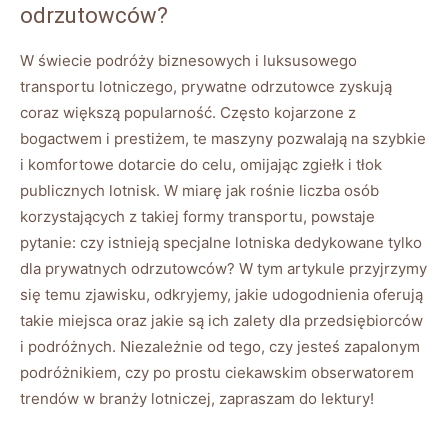
odrzutowców?‍
W świecie podróży biznesowych i luksusowego
transportu lotniczego, prywatne odrzutowce zyskują
‌coraz‌ większą‌ popularność. Często kojarzone ⁤z
bogactwem ‌i prestiżem, te maszyny pozwalają na szybkie
i komfortowe ⁤dotarcie do celu, omijając zgiełk i tłok
publicznych lotnisk. W miarę jak rośnie liczba osób
korzystających⁤ z takiej formy transportu, powstaje
pytanie: czy istnieją specjalne lotniska dedykowane tylko
dla prywatnych odrzutowców? W tym artykule przyjrzymy
⁣się⁣ temu zjawisku,⁤ odkryjemy, jakie udogodnienia‍ oferują
takie miejsca oraz jakie ‌są ich zalety ⁣dla przedsiębiorców
i podróżnych. Niezależnie od tego, czy jesteś zapalonym
podróżnikiem,‍ czy po prostu‍ ciekawskim obserwatorem
trendów w branży⁢ lotniczej, ⁤zapraszam do lektury!