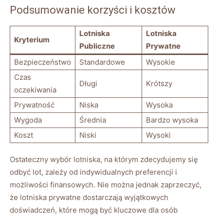
Podsumowanie korzyści i kosztów
Lotniska
Lotniska
Kryterium
Publiczne
Prywatne
Bezpieczeństwo
Standardowe
Wysokie
Czas
Długi
Krótszy
oczekiwania
Prywatność
Niska
Wysoka
Wygoda
Średnia
Bardzo wysoka
Koszt
Niski
Wysoki
Ostateczny wybór‌ lotniska, na którym​ zdecydujemy się
odbyć lot, zależy od indywidualnych preferencji i
możliwości finansowych. Nie można jednak zaprzeczyć,
że lotniska prywatne dostarczają wyjątkowych
doświadczeń, które⁤ mogą być kluczowe dla osób⁢