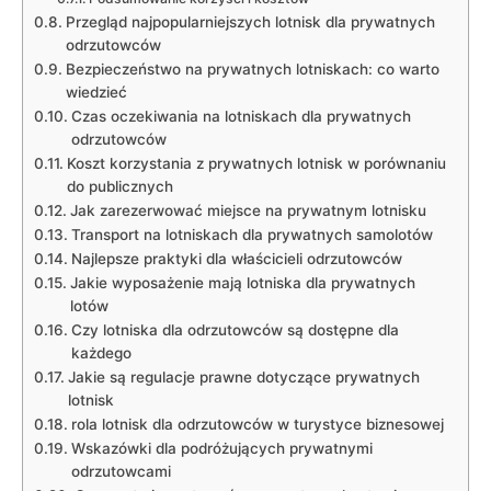
Przegląd najpopularniejszych lotnisk dla prywatnych‍
odrzutowców
Bezpieczeństwo na⁤ prywatnych lotniskach: ​co warto
wiedzieć
Czas oczekiwania na lotniskach dla prywatnych
odrzutowców
Koszt korzystania​ z prywatnych lotnisk w porównaniu
do publicznych
Jak zarezerwować ⁤miejsce na prywatnym lotnisku
Transport na lotniskach dla prywatnych samolotów
Najlepsze praktyki dla właścicieli odrzutowców
Jakie ⁣wyposażenie mają​ lotniska dla ⁣prywatnych
‌lotów
Czy lotniska dla ‌odrzutowców są dostępne dla
każdego
Jakie są regulacje prawne dotyczące ‌prywatnych‍
lotnisk
rola lotnisk dla odrzutowców w turystyce biznesowej
Wskazówki dla podróżujących prywatnymi
odrzutowcami