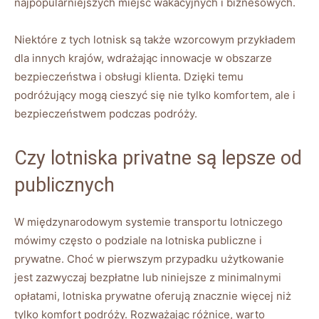
⁤najpopularniejszych miejsc wakacyjnych i biznesowych.
Niektóre z tych lotnisk są ⁢także wzorcowym przykładem‌
dla innych ⁤krajów, wdrażając‌ innowacje w obszarze
bezpieczeństwa i obsługi klienta. Dzięki​ temu
podróżujący mogą cieszyć się nie tylko komfortem, ale i
bezpieczeństwem podczas podróży.
Czy‌ lotniska‌ privatne są lepsze od
⁤publicznych
W międzynarodowym systemie ⁢transportu ⁤lotniczego
mówimy często o podziale⁢ na lotniska ⁤publiczne ⁤i
prywatne.⁤ Choć w pierwszym przypadku użytkowanie
jest zazwyczaj⁣ bezpłatne lub niniejsze‍ z ‍minimalnymi
‍opłatami, lotniska prywatne oferują znacznie więcej niż
‍tylko komfort podróży. Rozważając różnice, warto