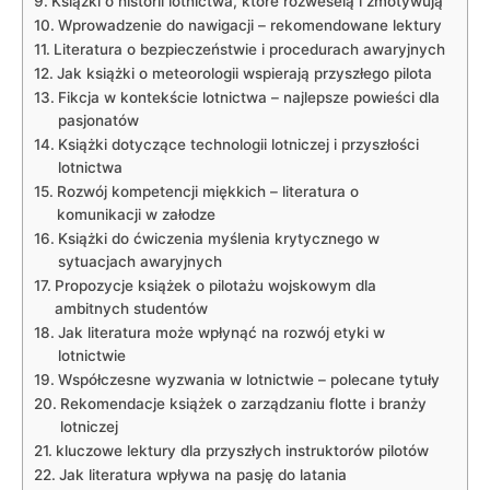
Książki ​o ⁢historii⁤ lotnictwa,⁢ które ⁣rozweselą ⁤i zmotywują
Wprowadzenie⁤ do nawigacji – rekomendowane lektury
Literatura⁣ o bezpieczeństwie‍ i procedurach awaryjnych
Jak książki o​ meteorologii wspierają przyszłego pilota
Fikcja ⁤w kontekście​ lotnictwa – najlepsze ‌powieści⁤ dla
pasjonatów
Książki dotyczące technologii lotniczej i przyszłości
lotnictwa
Rozwój⁤ kompetencji miękkich ⁣– literatura o
komunikacji w ‌załodze
Książki do ćwiczenia myślenia ​krytycznego w
sytuacjach awaryjnych
Propozycje książek o pilotażu wojskowym dla
ambitnych studentów
Jak literatura ⁣może wpłynąć na rozwój ‌etyki w
lotnictwie
Współczesne wyzwania⁣ w⁤ lotnictwie ⁤– polecane tytuły
Rekomendacje książek‍ o zarządzaniu flotte i branży⁢
lotniczej
kluczowe⁢ lektury dla przyszłych‍ instruktorów pilotów
Jak ‌literatura wpływa na pasję do latania