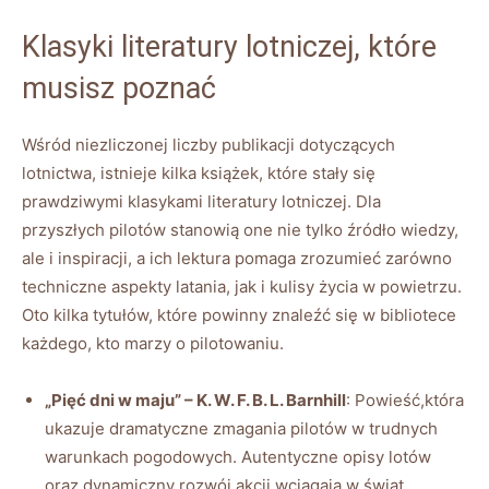
Klasyki literatury ⁢lotniczej, które
musisz poznać
Wśród⁢ niezliczonej ⁣liczby ⁣publikacji dotyczących
‍lotnictwa, istnieje‌ kilka książek, które stały się
prawdziwymi klasykami literatury lotniczej. Dla
⁤przyszłych pilotów stanowią​ one nie tylko⁣ źródło ⁤wiedzy,
‍ale i inspiracji, a ich lektura pomaga zrozumieć ⁣zarówno ​
techniczne⁣ aspekty latania, jak ⁤i⁢ kulisy życia w powietrzu.
Oto kilka tytułów, które powinny znaleźć się⁢ w bibliotece‌
każdego, kto ‍marzy o pilotowaniu.
„Pięć dni ⁢w maju” – K. W. F.‍ B. L. Barnhill
: Powieść,która
ukazuje dramatyczne zmagania pilotów w trudnych
warunkach pogodowych.⁢ Autentyczne⁢ opisy lotów
‌oraz⁣ dynamiczny rozwój⁤ akcji wciągają w świat