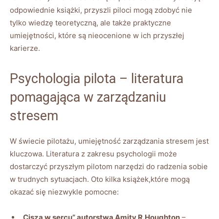
odpowiednie ‍książki, przyszli piloci mogą zdobyć​ nie
tylko wiedzę ‌teoretyczną, ale⁢ także praktyczne‌
umiejętności, które ​są nieocenione⁤ w ich przyszłej
karierze.
Psychologia‍ pilota – literatura
pomagająca w zarządzaniu
stresem
W świecie​ pilotażu, umiejętność zarządzania stresem jest⁤
kluczowa. Literatura z zakresu psychologii może
dostarczyć‍ przyszłym pilotom ⁢narzędzi do radzenia sobie
w trudnych sytuacjach. Oto kilka książek,które⁤ mogą
okazać się niezwykle pomocne:
„Cisza w sercu” autorstwa Amity R.Houghton
–⁢