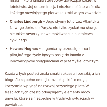
historii, ‍która⁤ łamała stereotypy dotyczące kobiet w⁤
lotnictwie. Jej determinacja i niezłomność to⁣ wzór dla‍
każdego stawiającego ⁤pierwsze kroki ⁤w tym ‍zawodzie.
Charles Lindbergh
– Jego słynny lot przez ⁤Atlantyk z
Nowego Jorku do ​Paryża nie tylko zyskał⁢ mu sławę,
ale także ⁤otworzył nowe możliwości dla lotnictwa
cywilnego.
Howard ⁢Hughes
– Legendarny ‌przedsiębiorca i
pilot,którego życie​ łączyło pasję‍ do​ latania z
innowacyjnymi osiągnięciami ‍w przemyśle lotniczym.
Każda z‍ tych postaci znała smaki sukcesu i‍ porażki, a ich
biografie ‍są‍ pełne emocji ‌oraz‌ lekcji, które mogą
korzystnie wpłynąć ​na rozwój ⁣przyszłego pilota.W⁣
treściach tych często ‌odnajdujemy elementy mocy
umysłu,⁢ które są‍ niezbędne w trudnych⁤ sytuacjach​ w
⁢powietrzu.