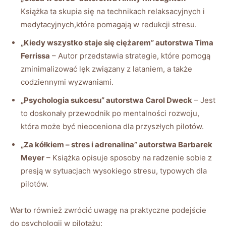
Książka ta skupia się na technikach⁢ relaksacyjnych i
medytacyjnych,które pomagają w redukcji stresu.
„Kiedy wszystko‍ staje⁤ się ciężarem”‌ autorstwa​ Tima
Ferrissa
–​ Autor ⁣przedstawia strategie,‌ które ⁤pomogą
zminimalizować lęk związany‌ z lataniem, a także
codziennymi wyzwaniami.
„Psychologia​ sukcesu” autorstwa Carol​ Dweck
⁢– Jest⁣
to doskonały przewodnik⁢ po mentalności⁤ rozwoju,‍
która może być⁤ nieoceniona ⁤dla przyszłych pilotów.
„Za ‌kółkiem‍ – stres i adrenalina” autorstwa ⁤Barbarek
Meyer
– Książka⁢ opisuje ​sposoby na radzenie sobie ‌z
⁤presją⁣ w sytuacjach wysokiego ⁤stresu, ⁤typowych dla‌
pilotów.
Warto również⁣ zwrócić uwagę na praktyczne podejście
do psychologii​ w pilotażu: