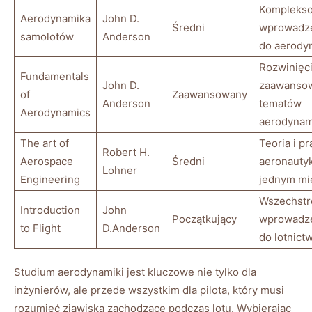
Kompleks
Aerodynamika
John‌ D.
Średni
wprowadze
samolotów
⁣Anderson
do ⁢aerody
Rozwinięc
Fundamentals
John D.
zaawanso
of
Zaawansowany
Anderson
tematów
Aerodynamics
aerodynam
The art ‍of
Teoria i pr
Robert H.
Aerospace
Średni
aeronauty
Lohner
Engineering
jednym mi
Wszechst
Introduction
John
Początkujący
wprowadze
to Flight
D.Anderson
do lotnict
Studium aerodynamiki jest⁢ kluczowe nie tylko dla
inżynierów, ale przede wszystkim dla ⁢pilota, który musi
rozumieć zjawiska⁤ zachodzące podczas​ lotu. Wybierając