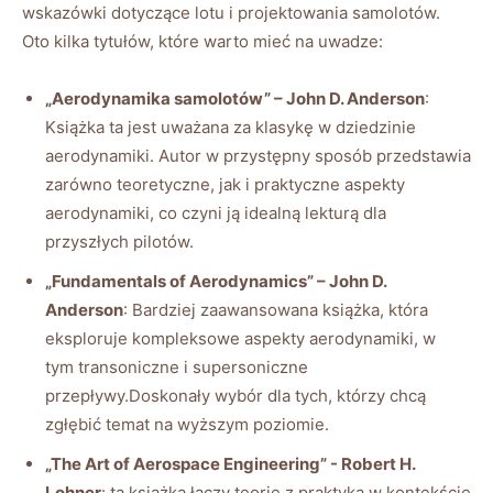
wskazówki dotyczące lotu i⁢ projektowania samolotów.
Oto ​kilka tytułów, które warto mieć na ‍uwadze:
„Aerodynamika samolotów”⁢ – John D. ⁤Anderson
:
Książka ta jest uważana za ‌klasykę w dziedzinie
aerodynamiki. Autor w przystępny sposób‍ przedstawia
zarówno teoretyczne, jak i‍ praktyczne aspekty
aerodynamiki, co ⁢czyni ją idealną​ lekturą dla
przyszłych pilotów.
„Fundamentals of‍ Aerodynamics” – ⁤John D.
Anderson
:⁤ Bardziej zaawansowana książka,⁤ która
‍eksploruje kompleksowe aspekty ⁢aerodynamiki, w
tym⁣ transoniczne ​i supersoniczne
przepływy.Doskonały ‌wybór dla ⁤tych, ⁣którzy chcą
zgłębić temat na ⁤wyższym poziomie.
„The Art of Aerospace Engineering” -⁣ Robert ‍H.
Lohner
: ta książka łączy teorię z praktyką w kontekście