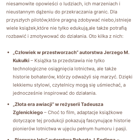
niesamowite opowieści o ⁢ludziach, ich marzeniach‍ i
nieustannym dążeniu do przekraczania granic. ⁢Dla
przyszłych⁢ pilotów,które​ pragną zdobywać niebo,istnieje
wiele książek,które nie⁤ tylko ‌edukują,ale także potrafią
rozbawić ​i‌ zmotywować⁢ do⁣ działania. Oto kilka z nich:
„Człowiek w przestworzach” autorstwa Jerzego M.
Kukułki
– Książka ta przedstawia nie tylko⁢
technologiczne osiągnięcia lotnictwa, ale także
historie bohaterów, którzy⁤ odważyli się marzyć.‍ Dzięki
lekkiemu stylowi,⁤ czytelnicy mogą⁤ się uśmiechać, ‌a
jednocześnie inspirować⁢ do działania.
„Złota era awiacji” ⁤w reżyserii ⁣Tadeusza
Zglenickiego
– Choć ⁤to film,‍ adaptacje książkowe
dotyczące‍ tej ⁣produkcji pokazują fascynujące historie
⁢pionierów ‍lotnictwa w ujęciu pełnym‌ humoru⁣ i pasji.
„Pierwsze ⁢loty” autorstwa ⁢Roberta​ J. Serlinga
–