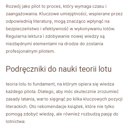
Rozwój ‌jako pilot to proces,​ który wymaga ⁢czasu i
zaangażowania. ‌Kluczowe umiejętności, wspierane przez
⁤odpowiednią literaturę,⁢ mogą znacząco‌ wpłynąć na
bezpieczeństwo i efektywność w wykonywaniu‍ lotów.
Regularna​ lektura i⁢ zdobywanie nowej​ wiedzy ‌są‍
niezbędnymi ‍elementami na drodze do⁣ zostania
profesjonalnym⁢ pilotem.
Podręczniki do ⁣nauki teorii ⁣lotu
teoria lotu‍ to fundament, ​na ⁤którym opiera się wiedza
każdego ‌pilota. Dlatego, aby móc skutecznie zrozumieć
zasady latania, warto sięgnąć po kilka kluczowych pozycji
literackich.⁢ Oto ‍rekomendacje ⁣książek, które nie tylko
pomogą⁢ zdobyć wiedzę, ale również rozbudzą pasję do
lotnictwa: