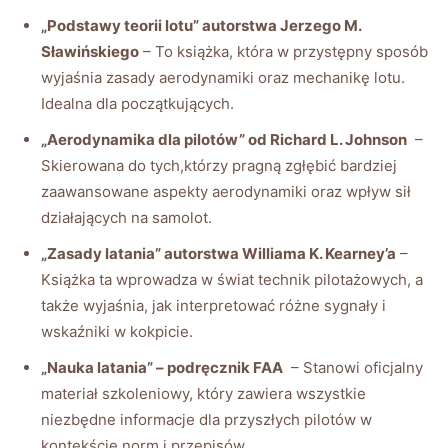
„Podstawy⁤ teorii lotu” autorstwa Jerzego M.​
Sławińskiego
– To książka, ⁣która ‌w przystępny ​sposób
wyjaśnia zasady aerodynamiki oraz mechanikę ​lotu.
⁣Idealna ‍dla początkujących.
„Aerodynamika dla ‌pilotów” od Richard⁤ L. Johnson
⁢ –
Skierowana do ​tych,którzy pragną​ zgłębić bardziej
zaawansowane aspekty aerodynamiki oraz wpływ sił
działających na ​samolot.
„Zasady latania” autorstwa Williama K. Kearney’a
–
⁣Książka ta ⁣wprowadza w świat technik pilotażowych, ‍a‌
także wyjaśnia, jak interpretować różne sygnały i
wskaźniki‌ w kokpicie.
„Nauka latania” – ⁢podręcznik‍ FAA
‌ – Stanowi oficjalny⁣
materiał szkoleniowy, który zawiera wszystkie
niezbędne informacje‍ dla​ przyszłych pilotów ​w
kontekście norm i przepisów.