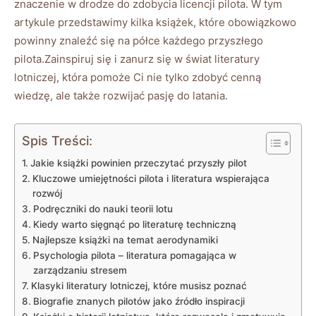
znaczenie w drodze do​ zdobycia licencji⁣ pilota. W tym
‌artykule przedstawimy kilka książek, które obowiązkowo
powinny znaleźć się na półce ⁣każdego przyszłego ​
pilota.Zainspiruj się ‍i zanurz się w ⁣świat ‍literatury‍
lotniczej, ⁢która⁤ pomoże ⁤Ci nie tylko zdobyć cenną
wiedzę, ale także rozwijać pasję do latania.
Spis Treści:
Jakie ⁢książki powinien przeczytać przyszły⁢ pilot
Kluczowe umiejętności pilota i literatura wspierająca⁤
rozwój
Podręczniki do ⁣nauki teorii ⁣lotu
Kiedy‍ warto⁤ sięgnąć‌ po literaturę techniczną
Najlepsze książki na temat‍ aerodynamiki
Psychologia‍ pilota – literatura pomagająca w
zarządzaniu stresem
Klasyki literatury ⁢lotniczej, które musisz poznać
Biografie znanych pilotów jako ‌źródło inspiracji