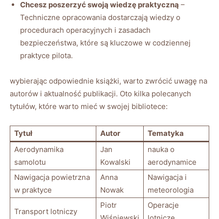
Chcesz poszerzyć swoją ⁢wiedzę praktyczną
–
Techniczne⁣ opracowania ​dostarczają wiedzy ‌o⁣
procedurach⁢ operacyjnych i zasadach
bezpieczeństwa, które są⁣ kluczowe w codziennej
⁢praktyce pilota.
wybierając odpowiednie ⁢książki, warto zwrócić uwagę na⁤
autorów‌ i aktualność⁢ publikacji. Oto kilka polecanych
tytułów,​ które‌ warto‌ mieć w swojej bibliotece:
Tytuł
Autor
Tematyka
Aerodynamika
Jan
nauka o
samolotu
⁣Kowalski
⁣aerodynamice
Nawigacja powietrzna
Anna⁤
Nawigacja i
‍w​ praktyce
Nowak
meteorologia
Piotr
Operacje⁤
Transport lotniczy
Wiśniewski
lotnicze