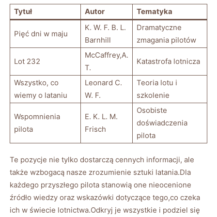
Tytuł
Autor
Tematyka
K.‌ W. F. B.⁤ L.
Dramatyczne
Pięć dni w maju
Barnhill
zmagania⁤ pilotów
McCaffrey,A.
Lot 232
Katastrofa ‌lotnicza
T.
Wszystko, ⁤co
Leonard C.⁣
Teoria lotu i
wiemy o lataniu
W. F.
szkolenie
Osobiste
Wspomnienia
E. K. L. ⁣M.
doświadczenia
‍pilota
Frisch
pilota
Te pozycje nie tylko⁢ dostarczą cennych informacji, ale
⁤także wzbogacą ​nasze⁣ zrozumienie ⁢sztuki latania.Dla
każdego przyszłego‌ pilota stanowią one nieocenione
‍źródło wiedzy oraz wskazówki ⁣dotyczące⁣ tego,co ‍czeka
ich w świecie lotnictwa.Odkryj je ‍wszystkie ⁢i podziel się