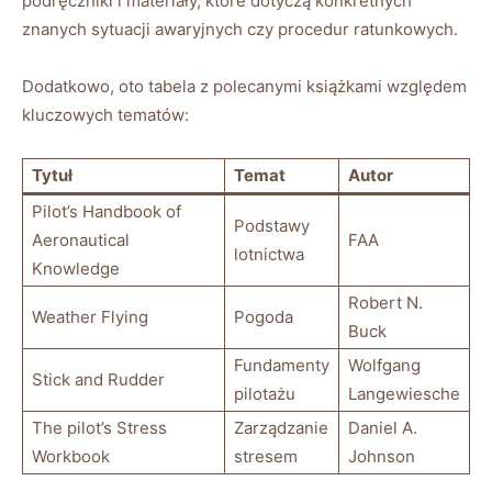
podręczniki i materiały, które ⁣dotyczą konkretnych
znanych sytuacji awaryjnych czy procedur ratunkowych.
Dodatkowo, oto tabela z‍ polecanymi książkami ​względem
‍kluczowych tematów:
Tytuł
Temat
Autor
Pilot’s ⁤Handbook of
Podstawy
Aeronautical
FAA
lotnictwa
Knowledge
Robert ⁢N.
Weather Flying
Pogoda
Buck
Fundamenty⁤
Wolfgang
Stick ‌and Rudder
pilotażu
‍Langewiesche
The pilot’s Stress
Zarządzanie‌
Daniel A.
Workbook
stresem
Johnson