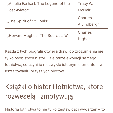
„Amelia Earhart: The Legend⁣ of the
Tracy W.
Lost ​Aviator”
McNair
Charles
„The Spirit of St.‌ Louis”
A.Lindbergh
Charles
„Howard Hughes: The Secret ⁤Life”
Higham
Każda ⁣z ‍tych biografii‌ otwiera‍ drzwi do ​zrozumienia nie
tylko osobistych historii, ale także ewolucji samego
lotnictwa, co ⁣czyni je ‍niezwykle istotnym elementem w
kształtowaniu‍ przyszłych pilotów.
Książki ​o ⁢historii⁤ lotnictwa,⁢ które
⁣rozweselą ⁤i zmotywują
Historia lotnictwa to nie tylko zestaw‍ dat i wydarzeń – to