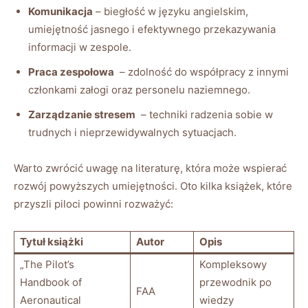
Komunikacja
⁣– biegłość w⁣ języku angielskim,
umiejętność jasnego⁤ i efektywnego przekazywania
informacji w zespole.
Praca‍ zespołowa
‌ – zdolność do ​współpracy z innymi
członkami załogi ⁤oraz personelu naziemnego.
Zarządzanie stresem
‌ – techniki⁤ radzenia ⁢sobie⁢ w
trudnych i nieprzewidywalnych sytuacjach.
Warto ‌zwrócić uwagę na literaturę, która⁢ może ​wspierać​
rozwój powyższych umiejętności. Oto kilka książek, które
przyszli piloci powinni rozważyć:
Tytuł książki
Autor
Opis
„The Pilot’s
Kompleksowy
Handbook ​of​
przewodnik po
FAA
Aeronautical
⁤wiedzy