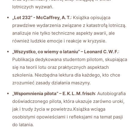
lotniczych‌ wyzwań.
„Lot 232” ‍-​ McCaffrey, A. T.
: ‌Książka ‌opisująca‍
prawdziwe wydarzenia ‍związane ⁤z katastrofą⁤ lotniczą.
analizuje nie tylko techniczne aspekty awarii, ale
również ludzkie emocje⁢ i reakcje ⁢w kryzysie.
„Wszystko, co wiemy o lataniu” – Leonard C.⁢ W. ⁣F.
:
Publikacja dedykowana studentom pilotom, ⁣skupiająca
się ‌na teorii lotu oraz praktycznych ​aspektach
szkolenia. Niezbędna⁤ lektura dla ⁢każdego, kto chce
‍zrozumieć zasady działania maszyny.
„Wspomnienia pilota”⁣ – E. K. L. ⁣M. frisch
: Autobiografia
doświadczonego ⁤pilota, która ⁣ukazuje zarówno‍ uroki,
jak⁤ i trudy życia ‍w ‌powietrzu.Książka ⁣wciąga​
osobistymi opowieściami i refleksjami na temat⁤ pasji
do latania.