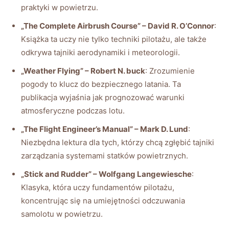
praktyki ‍w powietrzu.
„The⁢ Complete Airbrush Course” – ‍David R.‌ O’Connor
:
Książka ta ⁣uczy⁤ nie tylko techniki pilotażu, ale także⁣
odkrywa tajniki aerodynamiki‍ i ⁣meteorologii.
„Weather ​Flying”‍ – Robert⁣ N. ⁣buck
: Zrozumienie
pogody to klucz do bezpiecznego latania. Ta
⁢publikacja⁣ wyjaśnia‌ jak prognozować ⁤warunki⁢
atmosferyczne podczas‍ lotu.
„The Flight Engineer’s Manual” – Mark D. Lund
:
Niezbędna​ lektura‌ dla tych, którzy chcą ‌zgłębić tajniki
⁣zarządzania⁢ systemami statków ​powietrznych.
„Stick⁤ and⁤ Rudder” – Wolfgang Langewiesche
:
Klasyka, która ⁣uczy fundamentów pilotażu,
koncentrując się​ na‌ umiejętności odczuwania
samolotu ⁣w ​powietrzu.