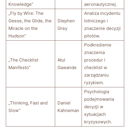
Knowledge”
aeronautycznej.
„Fly⁢ by Wire:‍ The
Analiza incydentu
Geese, the Glide, the
Stephen
lotniczego ⁣i
Miracle on the
Grey
znaczenie decyzji
⁣Hudson”
‌pilotów.
Podkreślenie
znaczenia
„The Checklist
Atul
procedur i‍
Manifesto”
Gawande
checklist w
zarządzaniu⁢
ryzykiem.
Psychologia
podejmowania
„Thinking, Fast and
Daniel
decyzji w
Slow”
Kahneman
sytuacjach
kryzysowych.