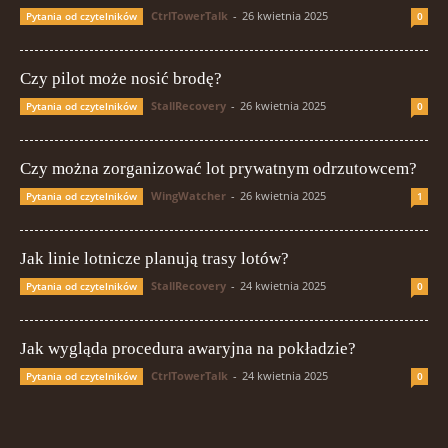
CtrlTowerTalk
-
26 kwietnia 2025
Pytania od czytelników
0
Czy pilot może nosić brodę?
StallRecovery
-
26 kwietnia 2025
Pytania od czytelników
0
Czy można zorganizować lot prywatnym odrzutowcem?
WingWatcher
-
26 kwietnia 2025
Pytania od czytelników
1
Jak linie lotnicze planują trasy lotów?
StallRecovery
-
24 kwietnia 2025
Pytania od czytelników
0
Jak wygląda procedura awaryjna na pokładzie?
CtrlTowerTalk
-
24 kwietnia 2025
Pytania od czytelników
0