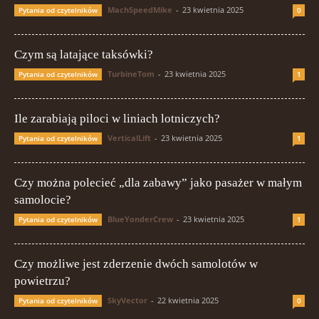
MachSpeedMike
-
23 kwietnia 2025
Pytania od czytelników
0
Czym są latające taksówki?
TurbineTom
-
23 kwietnia 2025
Pytania od czytelników
1
Ile zarabiają piloci w liniach lotniczych?
VerticalLift
-
23 kwietnia 2025
Pytania od czytelników
1
Czy można polecieć „dla zabawy” jako pasażer w małym
samolocie?
BlueYonderCrew
-
23 kwietnia 2025
Pytania od czytelników
1
Czy możliwe jest zderzenie dwóch samolotów w
powietrzu?
SkyVector
-
22 kwietnia 2025
Pytania od czytelników
0