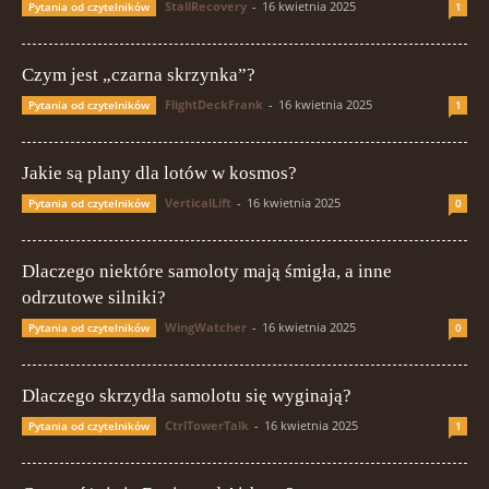
StallRecovery
-
16 kwietnia 2025
Pytania od czytelników
1
Czym jest „czarna skrzynka”?
FlightDeckFrank
-
16 kwietnia 2025
Pytania od czytelników
1
Jakie są plany dla lotów w kosmos?
VerticalLift
-
16 kwietnia 2025
Pytania od czytelników
0
Dlaczego niektóre samoloty mają śmigła, a inne
odrzutowe silniki?
WingWatcher
-
16 kwietnia 2025
Pytania od czytelników
0
Dlaczego skrzydła samolotu się wyginają?
CtrlTowerTalk
-
16 kwietnia 2025
Pytania od czytelników
1