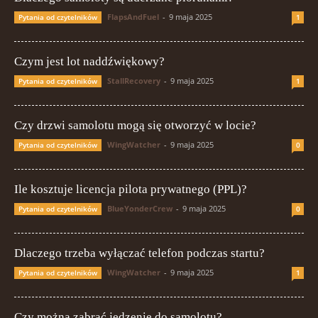
FlapsAndFuel
-
9 maja 2025
Pytania od czytelników
1
Czym jest lot naddźwiękowy?
StallRecovery
-
9 maja 2025
Pytania od czytelników
1
Czy drzwi samolotu mogą się otworzyć w locie?
WingWatcher
-
9 maja 2025
Pytania od czytelników
0
Ile kosztuje licencja pilota prywatnego (PPL)?
BlueYonderCrew
-
9 maja 2025
Pytania od czytelników
0
Dlaczego trzeba wyłączać telefon podczas startu?
WingWatcher
-
9 maja 2025
Pytania od czytelników
1
Czy można zabrać jedzenie do samolotu?