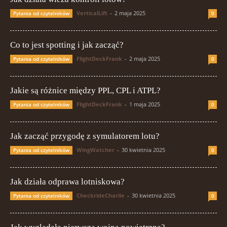
VerticalLift
-
2 maja 2025
Pytania od czytelników
0
Co to jest spotting i jak zacząć?
FlightDeckFrank
-
2 maja 2025
Pytania od czytelników
0
Jakie są różnice między PPL, CPL i ATPL?
FlightDeckFrank
-
1 maja 2025
Pytania od czytelników
0
Jak zacząć przygodę z symulatorem lotu?
WingWatcher
-
30 kwietnia 2025
Pytania od czytelników
0
Jak działa odprawa lotniskowa?
CheckrideCharlie
-
30 kwietnia 2025
Pytania od czytelników
0