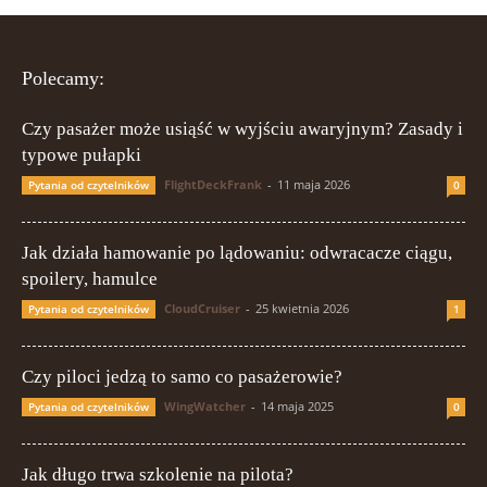
Polecamy:
Czy pasażer może usiąść w wyjściu awaryjnym? Zasady i
typowe pułapki
FlightDeckFrank
-
11 maja 2026
Pytania od czytelników
0
Jak działa hamowanie po lądowaniu: odwracacze ciągu,
spoilery, hamulce
CloudCruiser
-
25 kwietnia 2026
Pytania od czytelników
1
Czy piloci jedzą to samo co pasażerowie?
WingWatcher
-
14 maja 2025
Pytania od czytelników
0
Jak długo trwa szkolenie na pilota?