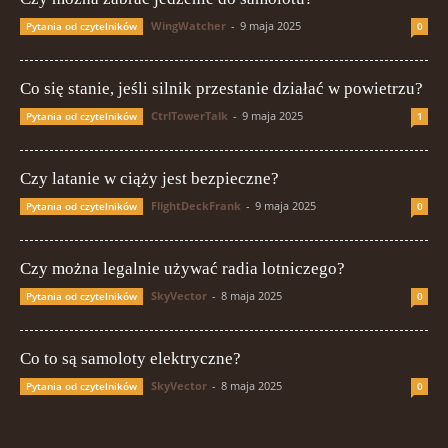
WingWatcher
-
9 maja 2025
Pytania od czytelników
0
Co się stanie, jeśli silnik przestanie działać w powietrzu?
CtrlTowerTalk
-
9 maja 2025
Pytania od czytelników
1
Czy latanie w ciąży jest bezpieczne?
FlightDeckFrank
-
9 maja 2025
Pytania od czytelników
0
Czy można legalnie używać radia lotniczego?
SkyVector
-
8 maja 2025
Pytania od czytelników
0
Co to są samoloty elektryczne?
SkyVector
-
8 maja 2025
Pytania od czytelników
0