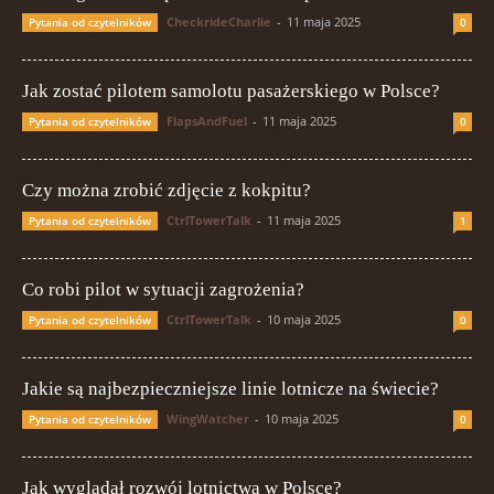
CheckrideCharlie
-
11 maja 2025
Pytania od czytelników
0
Jak zostać pilotem samolotu pasażerskiego w Polsce?
FlapsAndFuel
-
11 maja 2025
Pytania od czytelników
0
Czy można zrobić zdjęcie z kokpitu?
CtrlTowerTalk
-
11 maja 2025
Pytania od czytelników
1
Co robi pilot w sytuacji zagrożenia?
CtrlTowerTalk
-
10 maja 2025
Pytania od czytelników
0
Jakie są najbezpieczniejsze linie lotnicze na świecie?
WingWatcher
-
10 maja 2025
Pytania od czytelników
0
Jak wyglądał rozwój lotnictwa w Polsce?