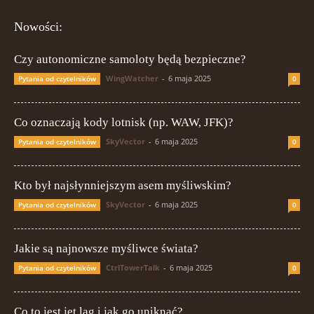
Nowości:
Czy autonomiczne samoloty będą bezpieczne?
WingWatcher
-
6 maja 2025
Pytania od czytelników
0
Co oznaczają kody lotnisk (np. WAW, JFK)?
SkyVector
-
6 maja 2025
Pytania od czytelników
0
Kto był najsłynniejszym asem myśliwskim?
SkyVector
-
6 maja 2025
Pytania od czytelników
0
Jakie są najnowsze myśliwce świata?
CtrlTowerTalk
-
6 maja 2025
Pytania od czytelników
0
Co to jest jet lag i jak go uniknąć?