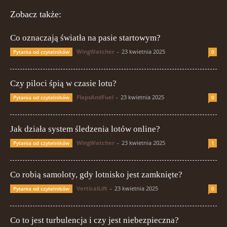
Zobacz także:
Co oznaczają światła na pasie startowym?
WingWatcher
-
23 kwietnia 2025
Pytania od czytelników
0
Czy piloci śpią w czasie lotu?
FlapsAndFuel
-
23 kwietnia 2025
Pytania od czytelników
0
Jak działa system śledzenia lotów online?
WingWatcher
-
23 kwietnia 2025
Pytania od czytelników
1
Co robią samoloty, gdy lotnisko jest zamknięte?
VerticalLift
-
23 kwietnia 2025
Pytania od czytelników
0
Co to jest turbulencja i czy jest niebezpieczna?