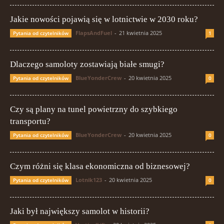
Jakie nowości pojawią się w lotnictwie w 2030 roku?
FlapsAndFuel
-
21 kwietnia 2025
Pytania od czytelników
1
Dlaczego samoloty zostawiają białe smugi?
BlueYonderCrew
-
20 kwietnia 2025
Pytania od czytelników
0
Czy są plany na tunel powietrzny do szybkiego
transportu?
BlueYonderCrew
-
20 kwietnia 2025
Pytania od czytelników
0
Czym różni się klasa ekonomiczna od biznesowej?
Lotnik123
-
20 kwietnia 2025
Pytania od czytelników
0
Jaki był największy samolot w historii?