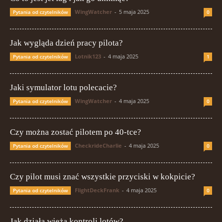
WingWatcher
-
5 maja 2025
Pytania od czytelników
0
Jak wygląda dzień pracy pilota?
Lotnik123
-
4 maja 2025
Pytania od czytelników
1
Jaki symulator lotu polecacie?
WingWatcher
-
4 maja 2025
Pytania od czytelników
0
Czy można zostać pilotem po 40-tce?
CheckrideCharlie
-
4 maja 2025
Pytania od czytelników
0
Czy pilot musi znać wszystkie przyciski w kokpicie?
FlightDeckFrank
-
4 maja 2025
Pytania od czytelników
0
Jak działa wieża kontroli lotów?