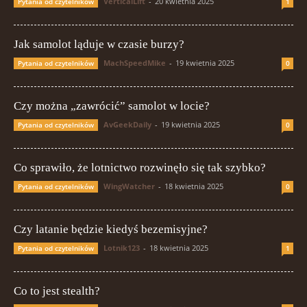
VerticalLift
-
20 kwietnia 2025
Pytania od czytelników
1
Jak samolot ląduje w czasie burzy?
MachSpeedMike
-
19 kwietnia 2025
Pytania od czytelników
0
Czy można „zawrócić” samolot w locie?
AvGeekDaily
-
19 kwietnia 2025
Pytania od czytelników
0
Co sprawiło, że lotnictwo rozwinęło się tak szybko?
WingWatcher
-
18 kwietnia 2025
Pytania od czytelników
0
Czy latanie będzie kiedyś bezemisyjne?
Lotnik123
-
18 kwietnia 2025
Pytania od czytelników
1
Co to jest stealth?