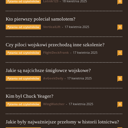
Lotnik123
-
18 kwietnia 2025
Pytania od czytelników
0
Kto pierwszy poleciał samolotem?
VerticalLift
-
17 kwietnia 2025
Pytania od czytelników
0
Czy piloci wojskowi przechodzą inne szkolenie?
FlightDeckFrank
-
17 kwietnia 2025
Pytania od czytelników
1
Jakie są najcichsze śmigłowce wojskowe?
AvGeekDaily
-
17 kwietnia 2025
Pytania od czytelników
0
Kim był Chuck Yeager?
WingWatcher
-
17 kwietnia 2025
Pytania od czytelników
0
Jakie były najważniejsze przełomy w historii lotnictwa?