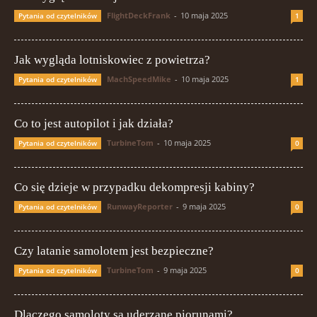
FlightDeckFrank
-
10 maja 2025
Pytania od czytelników
1
Jak wygląda lotniskowiec z powietrza?
MachSpeedMike
-
10 maja 2025
Pytania od czytelników
1
Co to jest autopilot i jak działa?
TurbineTom
-
10 maja 2025
Pytania od czytelników
0
Co się dzieje w przypadku dekompresji kabiny?
RunwayReporter
-
9 maja 2025
Pytania od czytelników
0
Czy latanie samolotem jest bezpieczne?
TurbineTom
-
9 maja 2025
Pytania od czytelników
0
Dlaczego samoloty są uderzane piorunami?