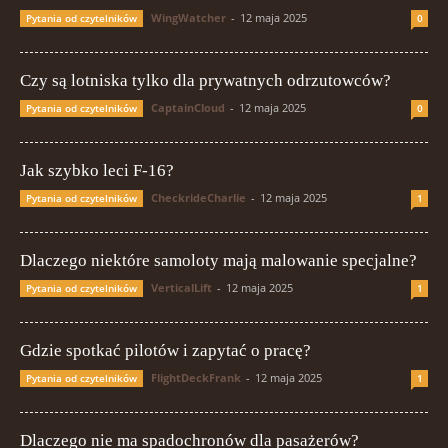
WingWatcher
-
12 maja 2025
Pytania od czytelników
0
Czy są lotniska tylko dla prywatnych odrzutowców?
CaptainCloud
-
12 maja 2025
Pytania od czytelników
0
Jak szybko leci F-16?
CheckrideCharlie
-
12 maja 2025
Pytania od czytelników
1
Dlaczego niektóre samoloty mają malowanie specjalne?
VerticalLift
-
12 maja 2025
Pytania od czytelników
1
Gdzie spotkać pilotów i zapytać o pracę?
FlightDeckFrank
-
12 maja 2025
Pytania od czytelników
1
Dlaczego nie ma spadochronów dla pasażerów?