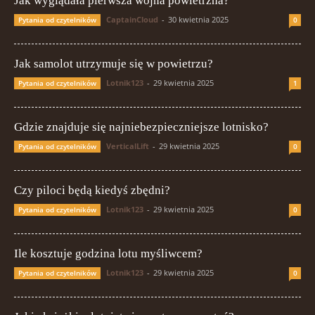
Jak wyglądała pierwsza wojna powietrzna?
CaptainCloud
-
30 kwietnia 2025
Pytania od czytelników
0
Jak samolot utrzymuje się w powietrzu?
Lotnik123
-
29 kwietnia 2025
Pytania od czytelników
1
Gdzie znajduje się najniebezpieczniejsze lotnisko?
VerticalLift
-
29 kwietnia 2025
Pytania od czytelników
0
Czy piloci będą kiedyś zbędni?
Lotnik123
-
29 kwietnia 2025
Pytania od czytelników
0
Ile kosztuje godzina lotu myśliwcem?
Lotnik123
-
29 kwietnia 2025
Pytania od czytelników
0