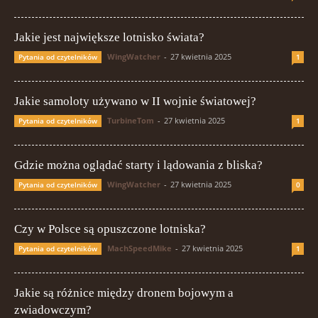
Jakie jest największe lotnisko świata?
WingWatcher
-
27 kwietnia 2025
Pytania od czytelników
1
Jakie samoloty używano w II wojnie światowej?
TurbineTom
-
27 kwietnia 2025
Pytania od czytelników
1
Gdzie można oglądać starty i lądowania z bliska?
WingWatcher
-
27 kwietnia 2025
Pytania od czytelników
0
Czy w Polsce są opuszczone lotniska?
MachSpeedMike
-
27 kwietnia 2025
Pytania od czytelników
1
Jakie są różnice między dronem bojowym a
zwiadowczym?