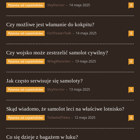
SkyVector
-
14 maja 2025
Pytania od czytelników
0
Czy możliwe jest włamanie do kokpitu?
CtrlTowerTalk
-
14 maja 2025
Pytania od czytelników
0
Czy wojsko może zestrzelić samolot cywilny?
WingWatcher
-
13 maja 2025
Pytania od czytelników
0
Jak często serwisuje się samoloty?
SkyVector
-
13 maja 2025
Pytania od czytelników
1
Skąd wiadomo, że samolot leci na właściwe lotnisko?
TailwindTales
-
12 maja 2025
Pytania od czytelników
0
Co się dzieje z bagażem w luku?