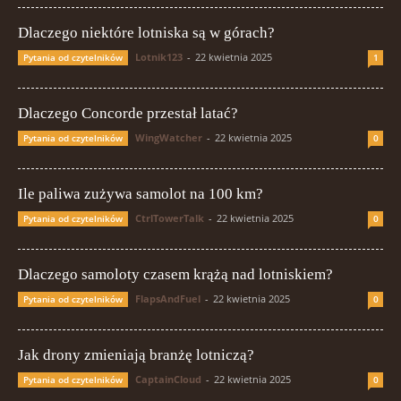
Dlaczego niektóre lotniska są w górach?
Lotnik123
-
22 kwietnia 2025
Pytania od czytelników
1
Dlaczego Concorde przestał latać?
WingWatcher
-
22 kwietnia 2025
Pytania od czytelników
0
Ile paliwa zużywa samolot na 100 km?
CtrlTowerTalk
-
22 kwietnia 2025
Pytania od czytelników
0
Dlaczego samoloty czasem krążą nad lotniskiem?
FlapsAndFuel
-
22 kwietnia 2025
Pytania od czytelników
0
Jak drony zmieniają branżę lotniczą?
CaptainCloud
-
22 kwietnia 2025
Pytania od czytelników
0