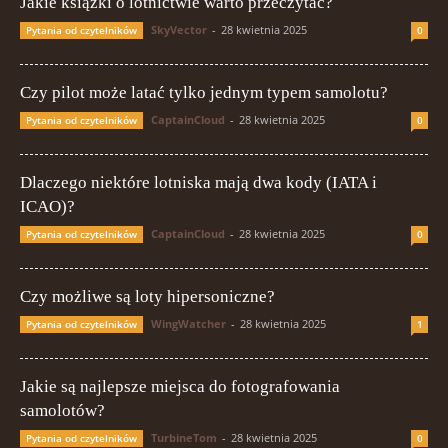
Jakie książki o lotnictwie warto przeczytać?
SkyVector
-
28 kwietnia 2025
Pytania od czytelników
0
Czy pilot może latać tylko jednym typem samolotu?
CaptainCloud
-
28 kwietnia 2025
Pytania od czytelników
0
Dlaczego niektóre lotniska mają dwa kody (IATA i
ICAO)?
CaptainCloud
-
28 kwietnia 2025
Pytania od czytelników
0
Czy możliwe są loty hipersoniczne?
WingWatcher
-
28 kwietnia 2025
Pytania od czytelników
1
Jakie są najlepsze miejsca do fotografowania
samolotów?
TurbineTom
-
28 kwietnia 2025
Pytania od czytelników
0