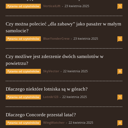
VerticalLift
-
23 kwietnia 2025
Pytania od czytelników
1
Czy można polecieć „dla zabawy” jako pasażer w małym
samolocie?
BlueYonderCrew
-
23 kwietnia 2025
Pytania od czytelników
1
Czy możliwe jest zderzenie dwóch samolotów w
powietrzu?
SkyVector
-
22 kwietnia 2025
Pytania od czytelników
0
Dlaczego niektóre lotniska są w górach?
Lotnik123
-
22 kwietnia 2025
Pytania od czytelników
1
Dlaczego Concorde przestał latać?
WingWatcher
-
22 kwietnia 2025
Pytania od czytelników
0