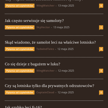
WingWatcher
-
13 maja 2025
Pytania od czytelników
0
Jak często serwisuje się samoloty?
SkyVector
-
13 maja 2025
Pytania od czytelników
1
Skąd wiadomo, że samolot leci na właściwe lotnisko?
TailwindTales
-
12 maja 2025
Pytania od czytelników
0
Co się dzieje z bagażem w luku?
WingWatcher
-
12 maja 2025
Pytania od czytelników
0
Czy są lotniska tylko dla prywatnych odrzutowców?
CaptainCloud
-
12 maja 2025
Pytania od czytelników
0
Jak szybko leci F-16?