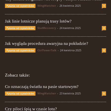
WingWatcher
-
26 kwietnia 2025
Pytania od czytelników
1
Jak linie lotnicze planują trasy lotów?
StallRecovery
-
24 kwietnia 2025
Pytania od czytelników
0
Jak wygląda procedura awaryjna na pokładzie?
CtrlTowerTalk
-
24 kwietnia 2025
Pytania od czytelników
0
Zobacz także:
Co oznaczają światła na pasie startowym?
WingWatcher
-
23 kwietnia 2025
Pytania od czytelników
0
Czy piloci śpią w czasie lotu?