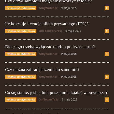
Czy drzwi samolotu mogą się otworzyć w locie?
WingWatcher
-
9 maja 2025
Pytania od czytelników
0
Ile kosztuje licencja pilota prywatnego (PPL)?
BlueYonderCrew
-
9 maja 2025
Pytania od czytelników
0
Dlaczego trzeba wyłączać telefon podczas startu?
WingWatcher
-
9 maja 2025
Pytania od czytelników
1
Czy można zabrać jedzenie do samolotu?
WingWatcher
-
9 maja 2025
Pytania od czytelników
0
Co się stanie, jeśli silnik przestanie działać w powietrzu?
CtrlTowerTalk
-
9 maja 2025
Pytania od czytelników
1