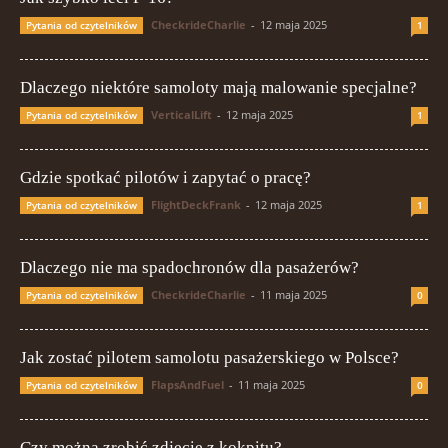
CheckrideCharlie
-
12 maja 2025
Pytania od czytelników
1
Dlaczego niektóre samoloty mają malowanie specjalne?
VerticalLift
-
12 maja 2025
Pytania od czytelników
1
Gdzie spotkać pilotów i zapytać o pracę?
FlightDeckFrank
-
12 maja 2025
Pytania od czytelników
1
Dlaczego nie ma spadochronów dla pasażerów?
CheckrideCharlie
-
11 maja 2025
Pytania od czytelników
0
Jak zostać pilotem samolotu pasażerskiego w Polsce?
FlapsAndFuel
-
11 maja 2025
Pytania od czytelników
0
Czy można zrobić zdjęcie z kokpitu?