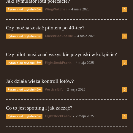
Jaki symulator lotu polecacie?
WingWatcher
-
4 maja 2025
Pytania od czytelników
0
Czy można zostać pilotem po 40-tce?
CheckrideCharlie
-
4 maja 2025
Pytania od czytelników
0
Czy pilot musi znać wszystkie przyciski w kokpicie?
FlightDeckFrank
-
4 maja 2025
Pytania od czytelników
0
Jak działa wieża kontroli lotów?
VerticalLift
-
2 maja 2025
Pytania od czytelników
0
Co to jest spotting i jak zacząć?
FlightDeckFrank
-
2 maja 2025
Pytania od czytelników
0