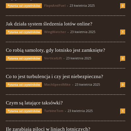
FlapsAndFuel
-
23 kwietnia 2025
Pytania od czytelników
0
Jak działa system śledzenia lotów online?
WingWatcher
-
23 kwietnia 2025
Pytania od czytelników
1
Co robią samoloty, gdy lotnisko jest zamknięte?
VerticalLift
-
23 kwietnia 2025
Pytania od czytelników
0
Co to jest turbulencja i czy jest niebezpieczna?
MachSpeedMike
-
23 kwietnia 2025
Pytania od czytelników
0
Czym są latające taksówki?
TurbineTom
-
23 kwietnia 2025
Pytania od czytelników
1
Ile zarabiają piloci w liniach lotniczych?