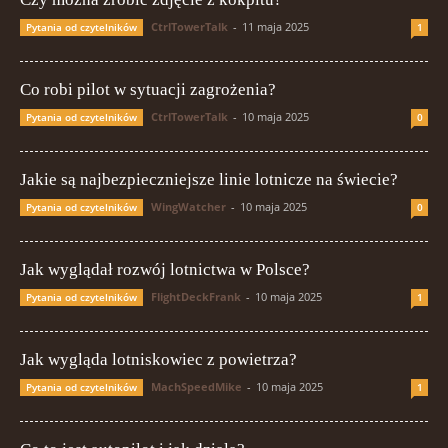
CtrlTowerTalk
-
11 maja 2025
Pytania od czytelników
1
Co robi pilot w sytuacji zagrożenia?
CtrlTowerTalk
-
10 maja 2025
Pytania od czytelników
0
Jakie są najbezpieczniejsze linie lotnicze na świecie?
WingWatcher
-
10 maja 2025
Pytania od czytelników
0
Jak wyglądał rozwój lotnictwa w Polsce?
FlightDeckFrank
-
10 maja 2025
Pytania od czytelników
1
Jak wygląda lotniskowiec z powietrza?
MachSpeedMike
-
10 maja 2025
Pytania od czytelników
1