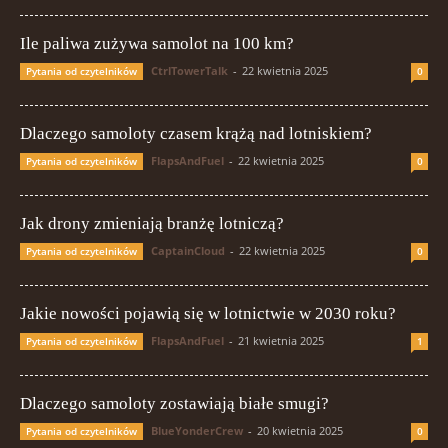
Ile paliwa zużywa samolot na 100 km?
CtrlTowerTalk
-
22 kwietnia 2025
Pytania od czytelników
0
Dlaczego samoloty czasem krążą nad lotniskiem?
FlapsAndFuel
-
22 kwietnia 2025
Pytania od czytelników
0
Jak drony zmieniają branżę lotniczą?
CaptainCloud
-
22 kwietnia 2025
Pytania od czytelników
0
Jakie nowości pojawią się w lotnictwie w 2030 roku?
FlapsAndFuel
-
21 kwietnia 2025
Pytania od czytelników
1
Dlaczego samoloty zostawiają białe smugi?
BlueYonderCrew
-
20 kwietnia 2025
Pytania od czytelników
0