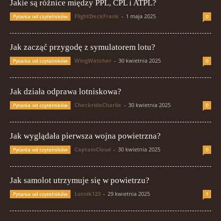
Jakie są różnice między PPL, CPL i ATPL?
FlightDeckFrank
-
1 maja 2025
Pytania od czytelników
0
Jak zacząć przygodę z symulatorem lotu?
WingWatcher
-
30 kwietnia 2025
Pytania od czytelników
0
Jak działa odprawa lotniskowa?
CheckrideCharlie
-
30 kwietnia 2025
Pytania od czytelników
0
Jak wyglądała pierwsza wojna powietrzna?
CaptainCloud
-
30 kwietnia 2025
Pytania od czytelników
0
Jak samolot utrzymuje się w powietrzu?
Lotnik123
-
29 kwietnia 2025
Pytania od czytelników
1