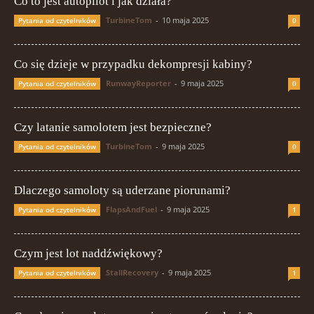
Co to jest autopilot i jak działa?
TurbineTom
-
10 maja 2025
Pytania od czytelników
0
Co się dzieje w przypadku dekompresji kabiny?
RunwayReporter
-
9 maja 2025
Pytania od czytelników
0
Czy latanie samolotem jest bezpieczne?
TurbineTom
-
9 maja 2025
Pytania od czytelników
0
Dlaczego samoloty są uderzane piorunami?
FlapsAndFuel
-
9 maja 2025
Pytania od czytelników
1
Czym jest lot naddźwiękowy?
StallRecovery
-
9 maja 2025
Pytania od czytelników
1