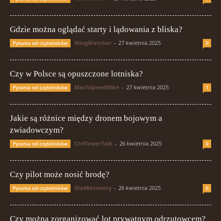
Gdzie można oglądać starty i lądowania z bliska?
WingWatcher
-
27 kwietnia 2025
Pytania od czytelników
0
Czy w Polsce są opuszczone lotniska?
MachSpeedMike
-
27 kwietnia 2025
Pytania od czytelników
1
Jakie są różnice między dronem bojowym a
zwiadowczym?
CtrlTowerTalk
-
26 kwietnia 2025
Pytania od czytelników
0
Czy pilot może nosić brodę?
StallRecovery
-
26 kwietnia 2025
Pytania od czytelników
0
Czy można zorganizować lot prywatnym odrzutowcem?