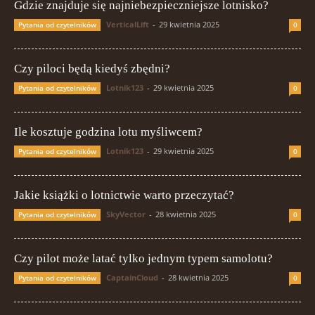
Gdzie znajduje się najniebezpieczniejsze lotnisko?
VerticalLift
-
29 kwietnia 2025
Pytania od czytelników
0
Czy piloci będą kiedyś zbędni?
Lotnik123
-
29 kwietnia 2025
Pytania od czytelników
0
Ile kosztuje godzina lotu myśliwcem?
Lotnik123
-
29 kwietnia 2025
Pytania od czytelników
0
Jakie książki o lotnictwie warto przeczytać?
SkyVector
-
28 kwietnia 2025
Pytania od czytelników
0
Czy pilot może latać tylko jednym typem samolotu?
CaptainCloud
-
28 kwietnia 2025
Pytania od czytelników
0