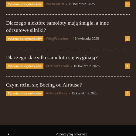
VerticalLift
-
16 kwietnia 2025
Pytania od czytelników
0
Dlaczego niektóre samoloty mają śmigła, a inne
odrzutowe silniki?
WingWatcher
-
16 kwietnia 2025
Pytania od czytelników
0
Dlaczego skrzydła samolotu się wyginają?
CtrlTowerTalk
-
16 kwietnia 2025
Pytania od czytelników
1
Czym różni się Boeing od Airbusa?
AvGeekDaily
-
15 kwietnia 2025
Pytania od czytelników
0
Przeczytaj również