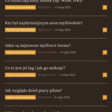
Co oznaczają kody lotnisk (np. WAW, JFK)?
SkyVector
-
6 maja 2025
Pytania od czytelników
0
Kto był najsłynniejszym asem myśliwskim?
SkyVector
-
6 maja 2025
Pytania od czytelników
0
Jakie są najnowsze myśliwce świata?
CtrlTowerTalk
-
6 maja 2025
Pytania od czytelników
0
Co to jest jet lag i jak go uniknąć?
WingWatcher
-
5 maja 2025
Pytania od czytelników
0
Jak wygląda dzień pracy pilota?
Lotnik123
-
4 maja 2025
Pytania od czytelników
1