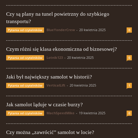
Czy są plany na tunel powietrzny do szybkiego
transportu?
BlueYonderCrew
-
20 kwietnia 2025
Pytania od czytelników
0
Czym różni się klasa ekonomiczna od biznesowej?
Lotnik123
-
20 kwietnia 2025
Pytania od czytelników
0
Jaki był największy samolot w historii?
VerticalLift
-
20 kwietnia 2025
Pytania od czytelników
1
Jak samolot ląduje w czasie burzy?
MachSpeedMike
-
19 kwietnia 2025
Pytania od czytelników
0
Czy można „zawrócić” samolot w locie?