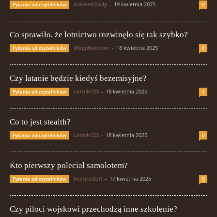
AvGeekDaily
-
19 kwietnia 2025
Pytania od czytelników
0
Co sprawiło, że lotnictwo rozwinęło się tak szybko?
WingWatcher
-
18 kwietnia 2025
Pytania od czytelników
0
Czy latanie będzie kiedyś bezemisyjne?
Lotnik123
-
18 kwietnia 2025
Pytania od czytelników
1
Co to jest stealth?
Lotnik123
-
18 kwietnia 2025
Pytania od czytelników
0
Kto pierwszy poleciał samolotem?
VerticalLift
-
17 kwietnia 2025
Pytania od czytelników
0
Czy piloci wojskowi przechodzą inne szkolenie?