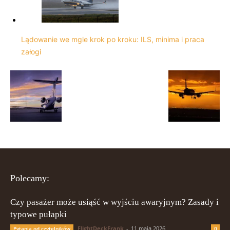
Lądowanie we mgle krok po kroku: ILS, minima i praca
załogi
Polecamy:
Czy pasażer może usiąść w wyjściu awaryjnym? Zasady i
typowe pułapki
FlightDeckFrank
-
11 maja 2026
Pytania od czytelników
0