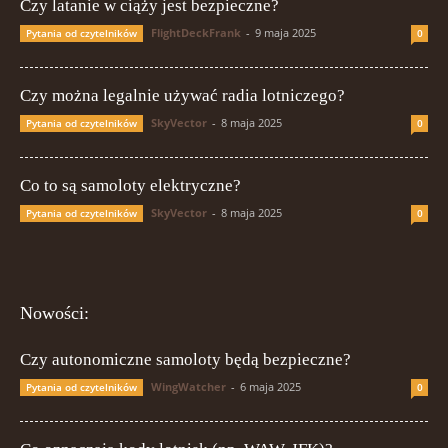
Czy latanie w ciąży jest bezpieczne?
FlightDeckFrank
-
9 maja 2025
Pytania od czytelników
0
Czy można legalnie używać radia lotniczego?
SkyVector
-
8 maja 2025
Pytania od czytelników
0
Co to są samoloty elektryczne?
SkyVector
-
8 maja 2025
Pytania od czytelników
0
Nowości:
Czy autonomiczne samoloty będą bezpieczne?
WingWatcher
-
6 maja 2025
Pytania od czytelników
0