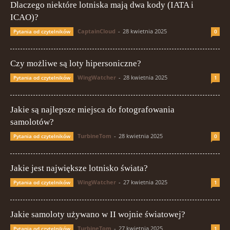
Dlaczego niektóre lotniska mają dwa kody (IATA i
ICAO)?
CaptainCloud
-
28 kwietnia 2025
Pytania od czytelników
0
Czy możliwe są loty hipersoniczne?
WingWatcher
-
28 kwietnia 2025
Pytania od czytelników
1
Jakie są najlepsze miejsca do fotografowania
samolotów?
TurbineTom
-
28 kwietnia 2025
Pytania od czytelników
0
Jakie jest największe lotnisko świata?
WingWatcher
-
27 kwietnia 2025
Pytania od czytelników
1
Jakie samoloty używano w II wojnie światowej?
TurbineTom
-
27 kwietnia 2025
Pytania od czytelników
1