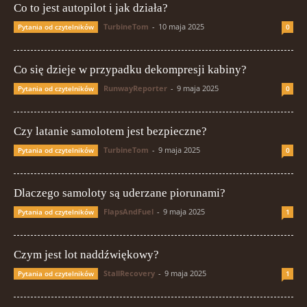
Co to jest autopilot i jak działa?
TurbineTom
-
10 maja 2025
Pytania od czytelników
0
Co się dzieje w przypadku dekompresji kabiny?
RunwayReporter
-
9 maja 2025
Pytania od czytelników
0
Czy latanie samolotem jest bezpieczne?
TurbineTom
-
9 maja 2025
Pytania od czytelników
0
Dlaczego samoloty są uderzane piorunami?
FlapsAndFuel
-
9 maja 2025
Pytania od czytelników
1
Czym jest lot naddźwiękowy?
StallRecovery
-
9 maja 2025
Pytania od czytelników
1