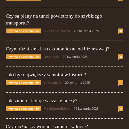
Czy są plany na tunel powietrzny do szybkiego
transportu?
BlueYonderCrew
-
20 kwietnia 2025
Pytania od czytelników
0
Czym różni się klasa ekonomiczna od biznesowej?
Lotnik123
-
20 kwietnia 2025
Pytania od czytelników
0
Jaki był największy samolot w historii?
VerticalLift
-
20 kwietnia 2025
Pytania od czytelników
1
Jak samolot ląduje w czasie burzy?
MachSpeedMike
-
19 kwietnia 2025
Pytania od czytelników
0
Czy można „zawrócić” samolot w locie?