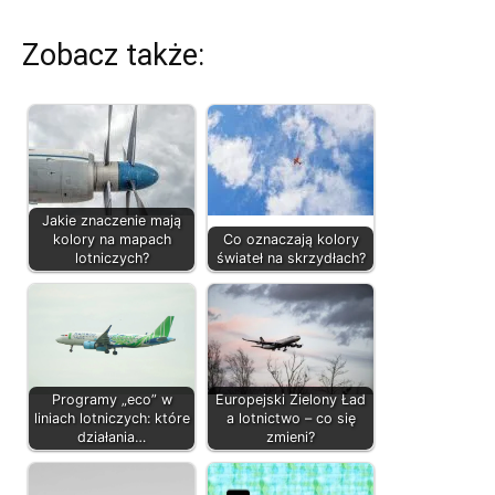
Zobacz także:
Jakie znaczenie mają
kolory na mapach
Co oznaczają kolory
lotniczych?
świateł na skrzydłach?
Programy „eco” w
Europejski Zielony Ład
liniach lotniczych: które
a lotnictwo – co się
działania…
zmieni?