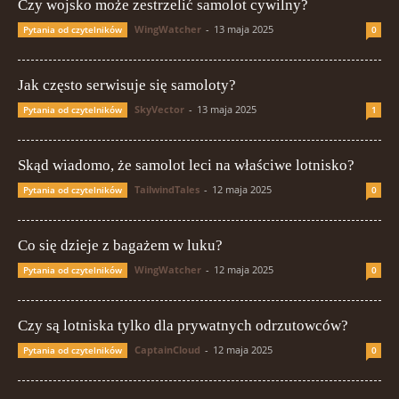
Czy wojsko może zestrzelić samolot cywilny?
WingWatcher
-
13 maja 2025
Pytania od czytelników
0
Jak często serwisuje się samoloty?
SkyVector
-
13 maja 2025
Pytania od czytelników
1
Skąd wiadomo, że samolot leci na właściwe lotnisko?
TailwindTales
-
12 maja 2025
Pytania od czytelników
0
Co się dzieje z bagażem w luku?
WingWatcher
-
12 maja 2025
Pytania od czytelników
0
Czy są lotniska tylko dla prywatnych odrzutowców?
CaptainCloud
-
12 maja 2025
Pytania od czytelników
0