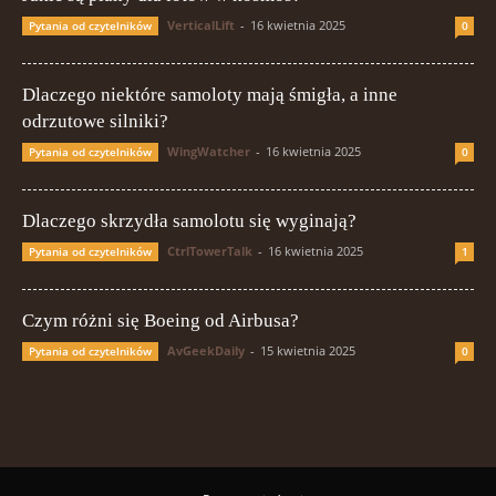
VerticalLift
-
16 kwietnia 2025
Pytania od czytelników
0
Dlaczego niektóre samoloty mają śmigła, a inne
odrzutowe silniki?
WingWatcher
-
16 kwietnia 2025
Pytania od czytelników
0
Dlaczego skrzydła samolotu się wyginają?
CtrlTowerTalk
-
16 kwietnia 2025
Pytania od czytelników
1
Czym różni się Boeing od Airbusa?
AvGeekDaily
-
15 kwietnia 2025
Pytania od czytelników
0