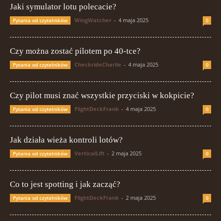
Jaki symulator lotu polecacie?
WingWatcher
-
4 maja 2025
Pytania od czytelników
0
Czy można zostać pilotem po 40-tce?
CheckrideCharlie
-
4 maja 2025
Pytania od czytelników
0
Czy pilot musi znać wszystkie przyciski w kokpicie?
FlightDeckFrank
-
4 maja 2025
Pytania od czytelników
0
Jak działa wieża kontroli lotów?
VerticalLift
-
2 maja 2025
Pytania od czytelników
0
Co to jest spotting i jak zacząć?
FlightDeckFrank
-
2 maja 2025
Pytania od czytelników
0