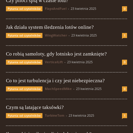
Czy piloci śpią w czasie lotu?
FlapsAndFuel
-
23 kwietnia 2025
Pytania od czytelników
0
Jak działa system śledzenia lotów online?
WingWatcher
-
23 kwietnia 2025
Pytania od czytelników
1
Co robią samoloty, gdy lotnisko jest zamknięte?
VerticalLift
-
23 kwietnia 2025
Pytania od czytelników
0
Co to jest turbulencja i czy jest niebezpieczna?
MachSpeedMike
-
23 kwietnia 2025
Pytania od czytelników
0
Czym są latające taksówki?
TurbineTom
-
23 kwietnia 2025
Pytania od czytelników
1