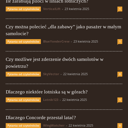
Ile zarabiają piloci w liniach lotniczych?
VerticalLift
-
23 kwietnia 2025
Pytania od czytelników
1
Czy można polecieć „dla zabawy” jako pasażer w małym
samolocie?
BlueYonderCrew
-
23 kwietnia 2025
Pytania od czytelników
1
Czy możliwe jest zderzenie dwóch samolotów w
powietrzu?
SkyVector
-
22 kwietnia 2025
Pytania od czytelników
0
Dlaczego niektóre lotniska są w górach?
Lotnik123
-
22 kwietnia 2025
Pytania od czytelników
1
Dlaczego Concorde przestał latać?
WingWatcher
-
22 kwietnia 2025
Pytania od czytelników
0