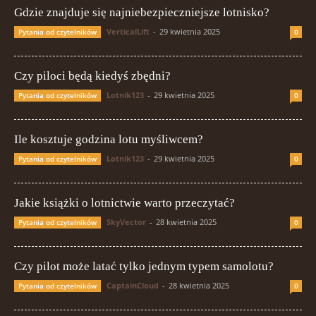
Gdzie znajduje się najniebezpieczniejsze lotnisko?
VerticalLift
-
29 kwietnia 2025
Pytania od czytelników
0
Czy piloci będą kiedyś zbędni?
Lotnik123
-
29 kwietnia 2025
Pytania od czytelników
0
Ile kosztuje godzina lotu myśliwcem?
Lotnik123
-
29 kwietnia 2025
Pytania od czytelników
0
Jakie książki o lotnictwie warto przeczytać?
SkyVector
-
28 kwietnia 2025
Pytania od czytelników
0
Czy pilot może latać tylko jednym typem samolotu?
CaptainCloud
-
28 kwietnia 2025
Pytania od czytelników
0