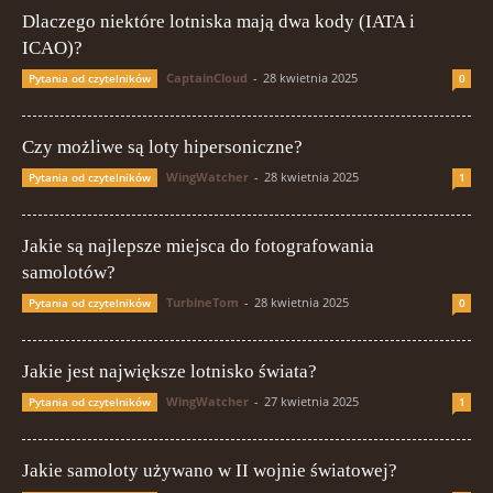
Dlaczego niektóre lotniska mają dwa kody (IATA i
ICAO)?
CaptainCloud
-
28 kwietnia 2025
Pytania od czytelników
0
Czy możliwe są loty hipersoniczne?
WingWatcher
-
28 kwietnia 2025
Pytania od czytelników
1
Jakie są najlepsze miejsca do fotografowania
samolotów?
TurbineTom
-
28 kwietnia 2025
Pytania od czytelników
0
Jakie jest największe lotnisko świata?
WingWatcher
-
27 kwietnia 2025
Pytania od czytelników
1
Jakie samoloty używano w II wojnie światowej?