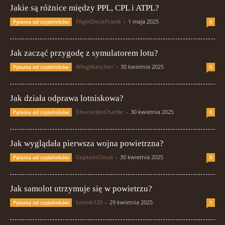
Jakie są różnice między PPL, CPL i ATPL?
FlightDeckFrank
-
1 maja 2025
Pytania od czytelników
0
Jak zacząć przygodę z symulatorem lotu?
WingWatcher
-
30 kwietnia 2025
Pytania od czytelników
0
Jak działa odprawa lotniskowa?
CheckrideCharlie
-
30 kwietnia 2025
Pytania od czytelników
0
Jak wyglądała pierwsza wojna powietrzna?
CaptainCloud
-
30 kwietnia 2025
Pytania od czytelników
0
Jak samolot utrzymuje się w powietrzu?
Lotnik123
-
29 kwietnia 2025
Pytania od czytelników
1