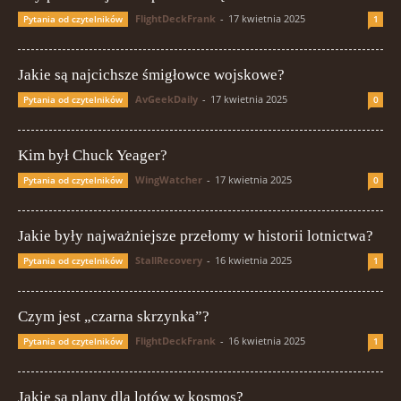
FlightDeckFrank
-
17 kwietnia 2025
Pytania od czytelników
1
Jakie są najcichsze śmigłowce wojskowe?
AvGeekDaily
-
17 kwietnia 2025
Pytania od czytelników
0
Kim był Chuck Yeager?
WingWatcher
-
17 kwietnia 2025
Pytania od czytelników
0
Jakie były najważniejsze przełomy w historii lotnictwa?
StallRecovery
-
16 kwietnia 2025
Pytania od czytelników
1
Czym jest „czarna skrzynka”?
FlightDeckFrank
-
16 kwietnia 2025
Pytania od czytelników
1
Jakie są plany dla lotów w kosmos?