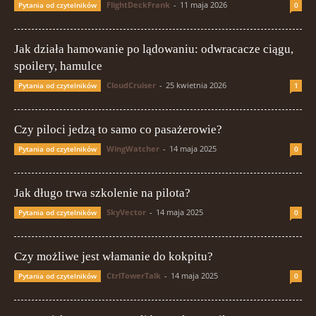
FlightDeckFrank
-
11 maja 2026
Pytania od czytelników
0
Jak działa hamowanie po lądowaniu: odwracacze ciągu,
spoilery, hamulce
CloudCruiser
-
25 kwietnia 2026
Pytania od czytelników
1
Czy piloci jedzą to samo co pasażerowie?
WingWatcher
-
14 maja 2025
Pytania od czytelników
0
Jak długo trwa szkolenie na pilota?
SkyVector
-
14 maja 2025
Pytania od czytelników
0
Czy możliwe jest włamanie do kokpitu?
CtrlTowerTalk
-
14 maja 2025
Pytania od czytelników
0