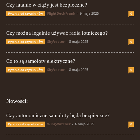
Czy latanie w ciąży jest bezpieczne?
FlightDeckFrank
-
9 maja 2025
Pytania od czytelników
0
Czy można legalnie używać radia lotniczego?
SkyVector
-
8 maja 2025
Pytania od czytelników
0
Co to są samoloty elektryczne?
SkyVector
-
8 maja 2025
Pytania od czytelników
0
Nowości:
Czy autonomiczne samoloty będą bezpieczne?
WingWatcher
-
6 maja 2025
Pytania od czytelników
0