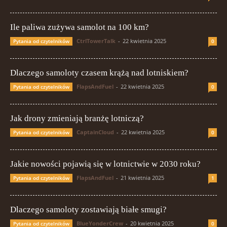
Ile paliwa zużywa samolot na 100 km?
CtrlTowerTalk
-
22 kwietnia 2025
Pytania od czytelników
0
Dlaczego samoloty czasem krążą nad lotniskiem?
FlapsAndFuel
-
22 kwietnia 2025
Pytania od czytelników
0
Jak drony zmieniają branżę lotniczą?
CaptainCloud
-
22 kwietnia 2025
Pytania od czytelników
0
Jakie nowości pojawią się w lotnictwie w 2030 roku?
FlapsAndFuel
-
21 kwietnia 2025
Pytania od czytelników
1
Dlaczego samoloty zostawiają białe smugi?
BlueYonderCrew
-
20 kwietnia 2025
Pytania od czytelników
0