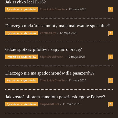
Jak szybko leci F-16?
CheckrideCharlie
-
12 maja 2025
Pytania od czytelników
1
Dlaczego niektóre samoloty mają malowanie specjalne?
VerticalLift
-
12 maja 2025
Pytania od czytelników
1
Gdzie spotkać pilotów i zapytać o pracę?
FlightDeckFrank
-
12 maja 2025
Pytania od czytelników
1
Dlaczego nie ma spadochronów dla pasażerów?
CheckrideCharlie
-
11 maja 2025
Pytania od czytelników
0
Jak zostać pilotem samolotu pasażerskiego w Polsce?
FlapsAndFuel
-
11 maja 2025
Pytania od czytelników
0