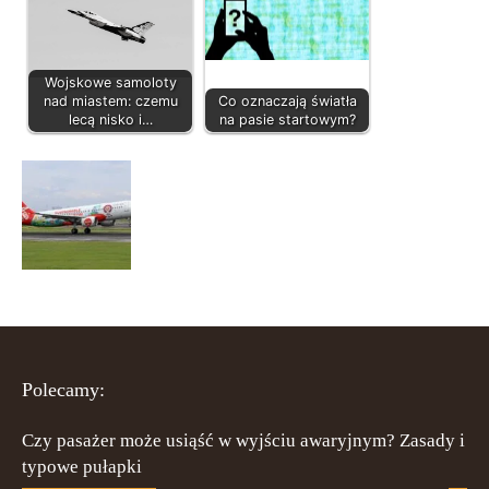
Wojskowe samoloty
nad miastem: czemu
Co oznaczają światła
lecą nisko i…
na pasie startowym?
Polecamy:
Czy pasażer może usiąść w wyjściu awaryjnym? Zasady i
typowe pułapki