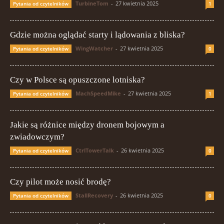
TurbineTom
-
27 kwietnia 2025
Pytania od czytelników
1
Gdzie można oglądać starty i lądowania z bliska?
WingWatcher
-
27 kwietnia 2025
Pytania od czytelników
0
Czy w Polsce są opuszczone lotniska?
MachSpeedMike
-
27 kwietnia 2025
Pytania od czytelników
1
Jakie są różnice między dronem bojowym a
zwiadowczym?
CtrlTowerTalk
-
26 kwietnia 2025
Pytania od czytelników
0
Czy pilot może nosić brodę?
StallRecovery
-
26 kwietnia 2025
Pytania od czytelników
0