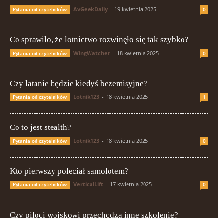
AvGeekDaily
-
19 kwietnia 2025
Pytania od czytelników
0
Co sprawiło, że lotnictwo rozwinęło się tak szybko?
WingWatcher
-
18 kwietnia 2025
Pytania od czytelników
0
Czy latanie będzie kiedyś bezemisyjne?
Lotnik123
-
18 kwietnia 2025
Pytania od czytelników
1
Co to jest stealth?
Lotnik123
-
18 kwietnia 2025
Pytania od czytelników
0
Kto pierwszy poleciał samolotem?
VerticalLift
-
17 kwietnia 2025
Pytania od czytelników
0
Czy piloci wojskowi przechodzą inne szkolenie?