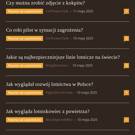
Czy można zrobić zdjęcie z kokpitu?
CtrlTowerTalk
-
11 maja 2025
Pytania od czytelników
1
Co robi pilot w sytuacji zagrożenia?
CtrlTowerTalk
-
10 maja 2025
Pytania od czytelników
0
Jakie są najbezpieczniejsze linie lotnicze na świecie?
WingWatcher
-
10 maja 2025
Pytania od czytelników
0
Jak wyglądał rozwój lotnictwa w Polsce?
FlightDeckFrank
-
10 maja 2025
Pytania od czytelników
1
Jak wygląda lotniskowiec z powietrza?
MachSpeedMike
-
10 maja 2025
Pytania od czytelników
1