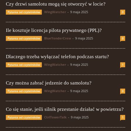
Czy drzwi samolotu mogą się otworzyć w locie?
WingWatcher
-
9 maja 2025
Pytania od czytelników
0
Ile kosztuje licencja pilota prywatnego (PPL)?
BlueYonderCrew
-
9 maja 2025
Pytania od czytelników
0
Dlaczego trzeba wyłączać telefon podczas startu?
WingWatcher
-
9 maja 2025
Pytania od czytelników
1
Czy można zabrać jedzenie do samolotu?
WingWatcher
-
9 maja 2025
Pytania od czytelników
0
Co się stanie, jeśli silnik przestanie działać w powietrzu?
CtrlTowerTalk
-
9 maja 2025
Pytania od czytelników
1