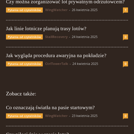
Czy można zorganizować lot prywatnym odrzutowcem?
WingWatcher
-
26 kwietnia 2025
Pytania od czytelników
1
Jak linie lotnicze planują trasy lotów?
StallRecovery
-
24 kwietnia 2025
Pytania od czytelników
0
Jak wygląda procedura awaryjna na pokładzie?
CtrlTowerTalk
-
24 kwietnia 2025
Pytania od czytelników
0
Zobacz także:
Co oznaczają światła na pasie startowym?
WingWatcher
-
23 kwietnia 2025
Pytania od czytelników
0