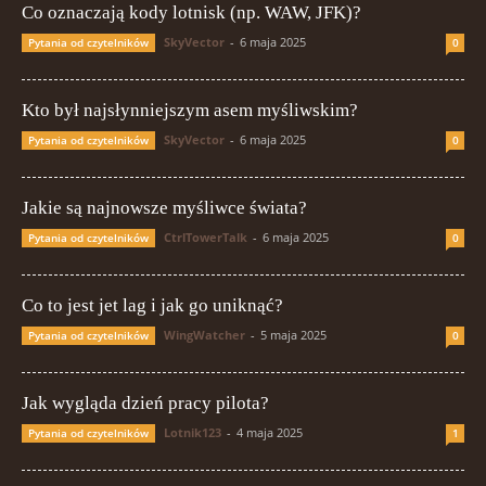
Co oznaczają kody lotnisk (np. WAW, JFK)?
SkyVector
-
6 maja 2025
Pytania od czytelników
0
Kto był najsłynniejszym asem myśliwskim?
SkyVector
-
6 maja 2025
Pytania od czytelników
0
Jakie są najnowsze myśliwce świata?
CtrlTowerTalk
-
6 maja 2025
Pytania od czytelników
0
Co to jest jet lag i jak go uniknąć?
WingWatcher
-
5 maja 2025
Pytania od czytelników
0
Jak wygląda dzień pracy pilota?
Lotnik123
-
4 maja 2025
Pytania od czytelników
1