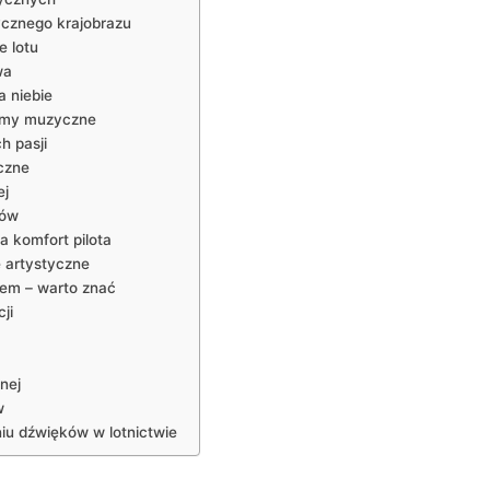
zycznego krajobrazu
e lotu
wa
 niebie
lbumy muzyczne
h pasji
yczne
ej
tów
a komfort pilota
 artystyczne
wem – warto znać
ji
nej
w
iu dźwięków w lotnictwie