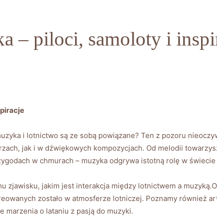
 – piloci, samoloty i inspi
piracje
 muzyka i lotnictwo są ze sobą powiązane? Ten z pozoru nieoczy
orzach, jak i w dźwiękowych kompozycjach. Od melodii towarzys
zygodach w chmurach – muzyka odgrywa istotną rolę w świecie 
 zjawisku, jakim jest interakcja między lotnictwem a muzyką.Odk
owanych zostało w atmosferze lotniczej. Poznamy również arty
e marzenia o lataniu z pasją do muzyki.