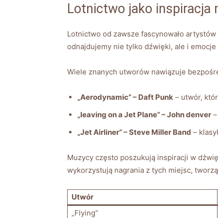
Lotnictwo jako inspiracj
Lotnictwo od zawsze fascynowało artystów 
odnajdujemy nie tylko dźwięki, ale i emoc
Wiele znanych utworów nawiązuje bezpośred
„Aerodynamic” – Daft Punk
– utwór, któ
„leaving on a Jet Plane” – John denver
–
„Jet Airliner” – Steve Miller Band
– klasy
Muzycy często poszukują inspiracji w dźwię
wykorzystują nagrania z tych miejsc, tworz
Utwór
„Flying”