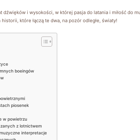
dźwięków i wysokości, w której pasja do latania i miłość do m
istorii, które łączą te dwa, na pozór odległe, światy!
zyce
romnych boeingów
ów
powietrznymi
stach piosenek
e w powietrzu
zanych z lotnictwem
 muzyczne interpretacje
zycznych