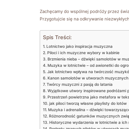
Zachęcamy do wspólnej podróży przez świat 
Przygotujcie się na odkrywanie niezwykłych h
Spis Treści:
Lotnictwo jako inspiracja muzyczna
Piloci i ich muzyczne wybory w kabinie
Brzmienia nieba – dźwięki samolotów w mu
Muzyka w lotnictwie – od awionetki do og
Jak lotnictwo wpływa na twórczość muzyk
Kanon samolotów w utworach muzycznych
Twórcy muzyczni z pasją do latania
Wyjątkowe utwory inspirowane podróżami 
Przestrzeń powietrzna jako metafora w tek
jak piloci tworzą własne playlisty do lotów
Muzyka i adrenalina – dźwięki towarzysząc
Różnorodność gatunków muzycznych zwią
Historyczne wydarzenia w lotnictwie a ich
Portrety znanych pilotów w utworach mu