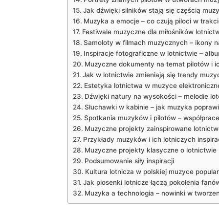
Jak dźwięki silników stają się częścią mu
Muzyka a emocje – co czują piloci w trakci
Festiwale muzyczne dla miłośników lotnict
Samoloty w filmach muzycznych – ikony na
Inspiracje fotograficzne w lotnictwie – a
Muzyczne dokumenty na temat pilotów i ic
Jak w lotnictwie zmieniają się trendy muz
Estetyka lotnictwa w muzyce elektroniczn
Dźwięki natury na wysokości – melodie lo
Słuchawki w kabinie – jak muzyka poprawi
Spotkania muzyków i pilotów – współprace
Muzyczne projekty zainspirowane lotnict
Przykłady muzyków i ich lotniczych inspirac
Muzyczne projekty klasyczne o lotnictwie
Podsumowanie siły inspiracji
Kultura lotnicza w polskiej muzyce popular
Jak piosenki lotnicze łączą pokolenia fanó
Muzyka a technologia – nowinki w tworzen