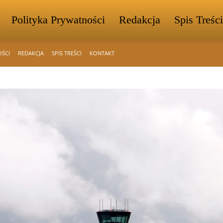
Polityka Prywatności
Redakcja
Spis Treści
OŚCI
REDAKCJA
SPIS TREŚCI
KONTAKT