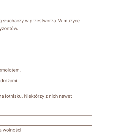
szą słuchaczy w przestworza. W muzyce
ryzontów.
samolotem.
odróżami.
a lotnisku. Niektórzy z nich nawet
 wolności.