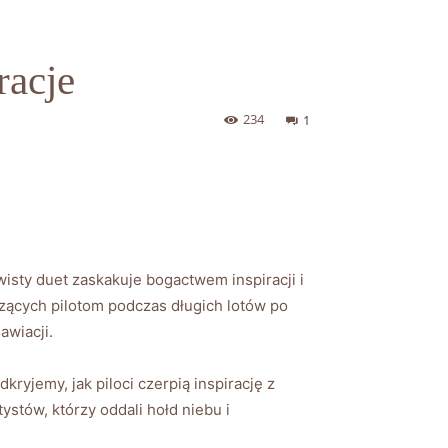
racje
234
1
wisty duet zaskakuje bogactwem inspiracji i
zących pilotom podczas długich lotów po
awiacji.
ryjemy, jak piloci czerpią inspirację z
stów, którzy oddali hołd niebu i