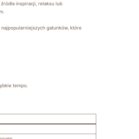
ródła inspiracji, relaksu lub
m.
najpopularniejszych gatunków, które
zybkie tempo.
thoven