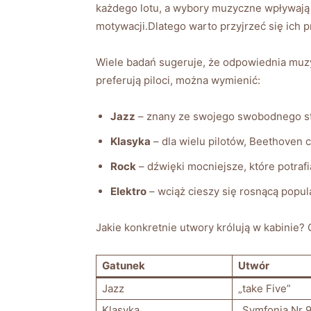
każdego lotu, a wybory muzyczne wpływają na
motywacji.Dlatego warto przyjrzeć się ich p
Wiele badań sugeruje, że odpowiednia muz
preferują piloci, można wymienić:
Jazz
– znany ze swojego swobodnego styl
Klasyka
– dla wielu pilotów, Beethoven 
Rock
– dźwięki mocniejsze, które potraf
Elektro
– wciąż cieszy się rosnącą popul
Jakie konkretnie utwory królują w kabinie?
Gatunek
Utwór
Jazz
„take Five”
Klasyka
„Symfonia Nr 9