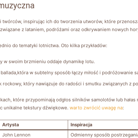
a muzyczna
i twórców, inspirując ich do tworzenia utworów, które przeno
je związane z lataniem, podróżami oraz odkrywaniem nowych ho
nio do tematyki lotnictwa. Oto kilka przykładów:
ry w swoim brzmieniu oddaje dynamikę lotu.
 ballada,która w subtelny sposób łączy miłość i podróżowanie 
k rockowy, który nawiązuje do radości i smutku związanych z p
kach, które przypominają odgłos silników samolotów lub hałas n
ąc unikalne tekstury dźwiękowe.
warto zwrócić uwagę na
:
Artysta
Inspiracja
John Lennon
Odmienny sposób postrzegania