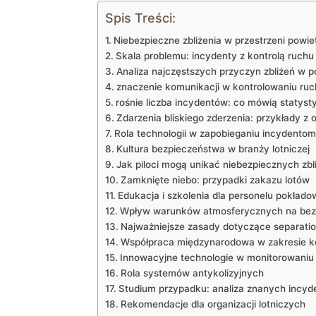
Spis Treści:
Niebezpieczne zbliżenia ⁢w przestrzeni powie
Skala problemu: incydenty z kontrolą ruchu
Analiza najczęstszych przyczyn zbliżeń w p
znaczenie komunikacji w kontrolowaniu ruc
rośnie ⁤liczba ‌incydentów: co mówią statyst
Zdarzenia ⁢bliskiego zderzenia: ‌przykłady z o
Rola technologii w zapobieganiu incydentom
Kultura bezpieczeństwa w branży lotniczej
Jak‌ piloci mogą‍ unikać niebezpiecznych ⁤zbl
Zamknięte‍ niebo: przypadki zakazu ​lotów
Edukacja i szkolenia dla personelu pokład
Wpływ warunków atmosferycznych na bez
Najważniejsze zasady dotyczące separatio
Współpraca międzynarodowa w zakresie kont
Innowacyjne technologie⁣ w monitorowaniu 
Rola systemów antykolizyjnych
Studium przypadku: ‍analiza znanych ‌incy
Rekomendacje dla organizacji lotniczych