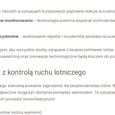
ćwiczeń ‌w ‌sytuacjach kryzysowych poprawia reakcje ‍w trudn
ów monitorowania
– technologia⁢ powinna wspierać kontrolerów w
incydentów
⁢- analizowanie błędów i​ incydentów pozwala na ucze
ne jest, aby wszystkie służby związane⁢ z bezpieczeństwem lotó
 powietrzną oraz ⁣innowacje technologiczne będą kluczem do pr
 z kontrolą ruchu lotniczego
zego ⁢stanowią poważne zagrożenie⁢ dla bezpieczeństwa lotów. W
zpieczne ⁢mogą być zbliżenia pomiędzy samolotami.⁤ Te sytuacj
ch procedur​ komunikacyjnych.
dentów można ​wymienić: