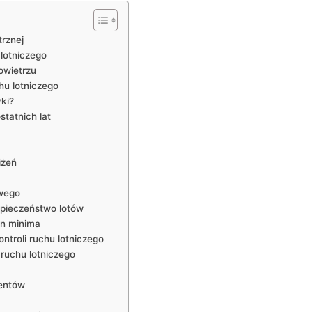
trznej
 lotniczego
owietrzu
hu lotniczego
yki?
statnich‌ lat
iżeń
owego
pieczeństwo lotów
n‍ minima
roli ‍ruchu lotniczego
ruchu lotniczego
dentów