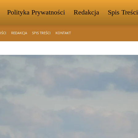
Polityka Prywatności
Redakcja
Spis Treści
OŚCI
REDAKCJA
SPIS TREŚCI
KONTAKT