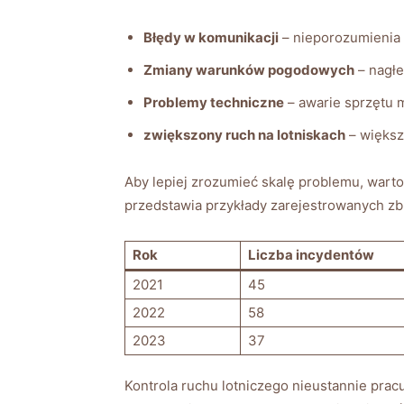
Błędy w komunikacji
– nieporozumienia⁣ 
Zmiany‌ warunków‌ pogodowych
– nagłe
Problemy⁤ techniczne
– awarie sprzętu 
zwiększony ruch na lotniskach
⁢– większ
Aby ⁢lepiej zrozumieć skalę problemu,‌ warto
przedstawia ⁣przykłady zarejestrowanych zbl
Rok
Liczba incydentów
2021
45
2022
58
2023
37
Kontrola​ ruchu lotniczego nieustannie pra