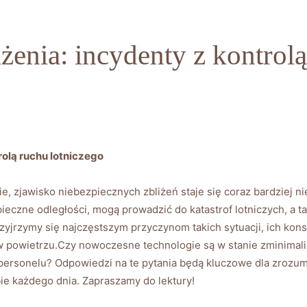
żenia: incydenty z kontrolą
rolą ruchu lotniczego
ie, zjawisko niebezpiecznych zbliżeń staje się‌ coraz⁣ bardziej n
pieczne‍ odległości, mogą prowadzić do katastrof lotniczych, a ⁣
rzyjrzymy się najczęstszym przyczynom takich sytuacji, ich ko
w powietrzu.Czy nowoczesne technologie są w stanie zminimali
a ​personelu? Odpowiedzi na te pytania będą ⁤kluczowe dla zroz
e każdego dnia.‍ Zapraszamy do lektury!