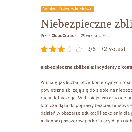
Bezpieczeństwo w lotnictwie
Niebezpieczne zbli
Przez
CloudCruiser
-
29 września 2025
3/5 - (2 votes)
niebezpieczne zbliżenia:⁤ Incydenty ​z kont
W miarę jak liczba ⁤lotów ⁢komercyjnych rośn
powietrzne zbliżają się​ do siebie na niebez
ruchu lotniczego. W dzisiejszym artykule p
lotnicze⁣ dążą do ‍poprawy bezpieczeństwa 
działań w obszarze edukacji i szkolenia ⁣dl
milionom‍ pasażerów podróżujących po niebi