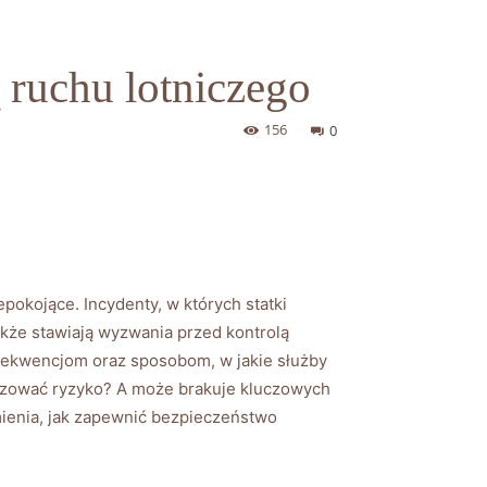
 ruchu lotniczego
156
0
iepokojące. Incydenty, w których statki
także stawiają wyzwania przed kontrolą
nsekwencjom oraz sposobom, w jakie służby
zować‌ ryzyko? A może⁤ brakuje ​kluczowych
umienia, jak zapewnić bezpieczeństwo