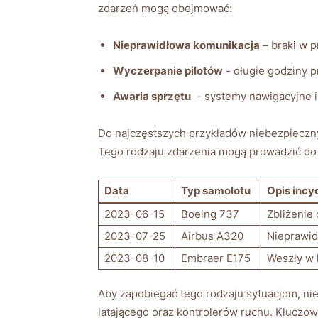
zdarzeń mogą obejmować:
Nieprawidłowa komunikacja
– braki w ⁤
Wyczerpanie pilotów
⁣-‌ długie godziny
Awaria sprzętu
⁢ -‌ systemy nawigacyjne
Do najczęstszych przykładów niebezpiecznych
Tego rodzaju zdarzenia mogą prowadzić do p
Data
Typ samolotu
Opis incy
2023-06-15
Boeing 737
Zbliżenie
2023-07-25
Airbus A320
Nieprawid
2023-08-10
Embraer E175
Weszły w k
Aby zapobiegać tego rodzaju sytuacjom, niezb
latającego ⁣oraz kontrolerów ruchu. Kluczo