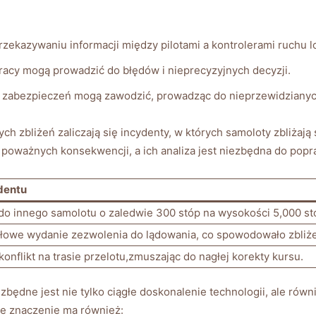
przekazywaniu informacji między pilotami a kontrolerami ruchu ⁤l
 pracy mogą prowadzić do błędów i⁣ nieprecyzyjnych decyzji.
 i zabezpieczeń mogą‌ zawodzić, prowadząc do nieprzewidzianych
 zbliżeń zaliczają ‍się incydenty, w których ⁢samoloty zbliżają
oważnych ⁤konsekwencji, a ich analiza jest niezbędna ⁤do pop
dentu
 do innego samolotu o zaledwie 300 stóp na wysokości 5,000​ st
łowe wydanie zezwolenia do lądowania, co spowodowało⁢ zbliżen
onflikt na trasie przelotu,zmuszając do nagłej korekty ‌kursu.
ędne jest ‌nie tylko​ ciągłe doskonalenie technologii, ale równi
we znaczenie ma również: