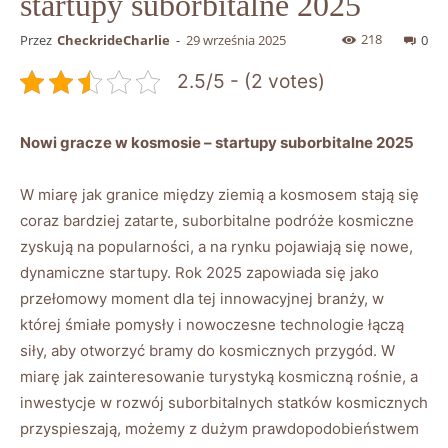
startupy suborbitalne 2025
218
Przez
CheckrideCharlie
-
29 września 2025
0
2.5/5 - (2 votes)
Nowi‍ gracze ⁣w kosmosie – startupy suborbitalne 2025
W miarę jak⁣ granice między ziemią a kosmosem‍ stają ⁣się⁢
coraz bardziej zatarte, suborbitalne podróże kosmiczne‍
zyskują na popularności, a na rynku pojawiają się nowe,
dynamiczne startupy. Rok 2025 zapowiada⁣ się jako
⁣przełomowy ⁤moment dla⁤ tej innowacyjnej branży,‌ w
⁣której śmiałe ⁣pomysły i ‍nowoczesne technologie łączą
siły,⁤ aby otworzyć bramy ⁤do kosmicznych przygód. W
miarę jak zainteresowanie turystyką kosmiczną rośnie, a
inwestycje​ w rozwój⁢ suborbitalnych ​statków kosmicznych
przyspieszają, możemy​ z​ dużym prawdopodobieństwem