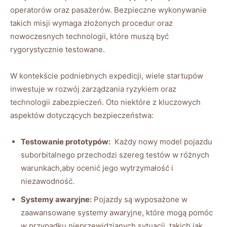
operatorów oraz pasażerów. ‌Bezpieczne‌ wykonywanie​
takich ​misji wymaga złożonych ⁢procedur oraz
nowoczesnych ‌technologii, które ⁢muszą być‍
rygorystycznie testowane.
W kontekście podniebnych expedicji,‌ wiele startupów
inwestuje w ‍rozwój zarządzania ryzykiem oraz
technologii zabezpieczeń. ​Oto niektóre z kluczowych
aspektów‍ dotyczących bezpieczeństwa:
Testowanie prototypów:
⁢ Każdy nowy ‌model‍ pojazdu‍
suborbitalnego przechodzi szereg testów w różnych
warunkach,aby⁣ ocenić jego wytrzymałość i
‍niezawodność.
Systemy awaryjne:
Pojazdy ​są wyposażone ⁣w
zaawansowane systemy awaryjne, które mogą pomóc
w​ przypadku ​nieprzewidzianych⁢ sytuacji, takich ⁣jak‍