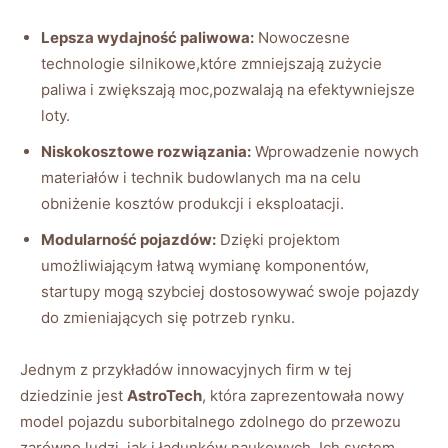
Lepsza wydajność paliwowa:
Nowoczesne
technologie silnikowe,które zmniejszają⁤ zużycie
⁤paliwa⁣ i zwiększają moc,pozwalają na efektywniejsze
loty.
Niskokosztowe rozwiązania:
Wprowadzenie nowych
materiałów i technik budowlanych ‍ma na celu
⁤obniżenie kosztów produkcji‌ i eksploatacji.
Modularność pojazdów:
Dzięki projektom
⁢umożliwiającym ‌łatwą wymianę komponentów,
startupy mogą szybciej dostosowywać swoje⁢ pojazdy
do ‍zmieniających się potrzeb rynku.
Jednym​ z przykładów innowacyjnych‍ firm w tej
dziedzinie jest
AstroTech
, ⁢która zaprezentowała nowy
model pojazdu suborbitalnego zdolnego do przewozu
zarówno ‍ludzi,‍ jak i ładunków naukowych. Ich system