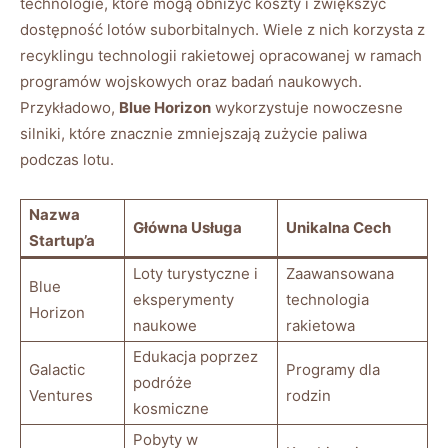
technologie, które mogą⁣ obniżyć koszty i zwiększyć
dostępność lotów suborbitalnych. Wiele ⁣z nich korzysta ​z
recyklingu technologii rakietowej ​opracowanej ​w ⁤ramach
programów ⁢wojskowych oraz badań naukowych.
Przykładowo,
Blue Horizon
wykorzystuje nowoczesne​
silniki, które znacznie zmniejszają zużycie paliwa
podczas lotu.
Nazwa ​
Główna Usługa
Unikalna ⁢Cech
Startup’a
Loty ⁣turystyczne i
Zaawansowana
Blue
eksperymenty
technologia
Horizon
naukowe
rakietowa
Edukacja ⁢poprzez
Galactic
Programy dla
podróże
Ventures
rodzin
kosmiczne
Pobyty w