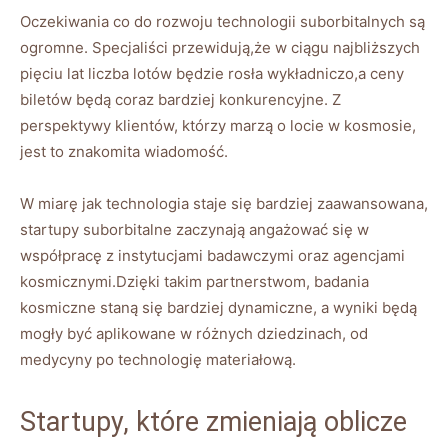
Oczekiwania⁣ co ⁤do‍ rozwoju technologii ⁣suborbitalnych są
ogromne. ‍Specjaliści przewidują,że w ciągu najbliższych
pięciu lat liczba lotów będzie rosła wykładniczo,a ​ceny‍
biletów ⁢będą coraz bardziej konkurencyjne. Z⁣
perspektywy klientów, którzy marzą ‌o locie​ w kosmosie,
jest‍ to znakomita wiadomość.
W miarę jak technologia staje się bardziej zaawansowana,‌
startupy suborbitalne ‌zaczynają angażować ⁤się w
współpracę z instytucjami badawczymi oraz agencjami​
kosmicznymi.Dzięki takim partnerstwom, ‌badania
kosmiczne⁣ staną ⁣się bardziej dynamiczne, a⁣ wyniki będą
mogły być aplikowane ⁤w różnych dziedzinach, od
medycyny po technologię materiałową.
Startupy, które zmieniają⁤ oblicze⁣