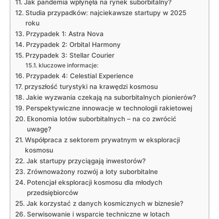
Jak pandemia wpłynęła na ‌rynek suborbitalny?
Studia przypadków:​ najciekawsze‍ startupy ​w 2025
roku
Przypadek 1: Astra Nova
Przypadek ⁣2: Orbital ‌Harmony
Przypadek 3: Stellar Courier
kluczowe informacje:
Przypadek 4:⁣ Celestial Experience
przyszłość ⁤turystyki na krawędzi ‌kosmosu
Jakie ⁢wyzwania ‍czekają na suborbitalnych pionierów?
Perspektywiczne ⁤innowacje ​w technologii rakietowej
Ekonomia lotów suborbitalnych⁣ – na co zwrócić
uwagę?
Współpraca z sektorem prywatnym w eksploracji‍
kosmosu
Jak startupy ​przyciągają ⁢inwestorów?
Zrównoważony rozwój a loty ‌suborbitalne
Potencjał ​eksploracji kosmosu⁢ dla⁢ młodych
przedsiębiorców
Jak korzystać z ⁣danych kosmicznych ⁤w biznesie?
Serwisowanie i wsparcie techniczne w lotach