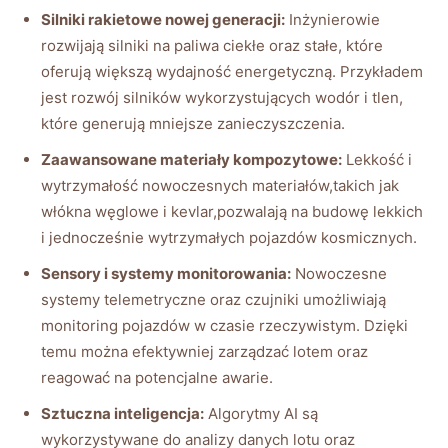
Silniki rakietowe‍ nowej generacji:
Inżynierowie⁤
rozwijają silniki na‍ paliwa ciekłe oraz stałe, które⁤
oferują większą wydajność energetyczną. Przykładem
⁢jest ⁣rozwój silników wykorzystujących wodór i tlen,‍
które generują mniejsze⁣ zanieczyszczenia.
Zaawansowane materiały kompozytowe:
Lekkość i
wytrzymałość nowoczesnych‌ materiałów,takich jak‌
włókna węglowe‍ i kevlar,pozwalają ‌na budowę lekkich⁣
i jednocześnie wytrzymałych pojazdów‍ kosmicznych.
Sensory i ⁤systemy monitorowania:
Nowoczesne
systemy telemetryczne oraz czujniki umożliwiają
monitoring ​pojazdów​ w czasie rzeczywistym. Dzięki
temu można efektywniej ⁣zarządzać lotem oraz
reagować ​na potencjalne awarie.
Sztuczna inteligencja:
Algorytmy AI są
‌wykorzystywane do⁣ analizy ⁣danych lotu ​oraz