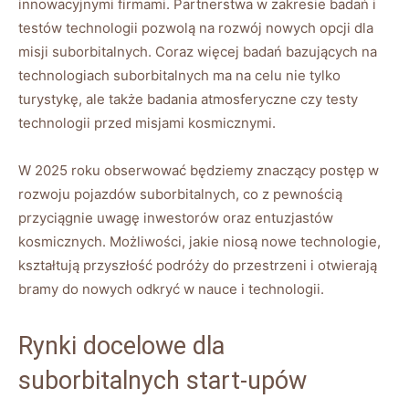
innowacyjnymi firmami.‌ Partnerstwa⁣ w zakresie badań​ i
‍testów technologii pozwolą na rozwój ‌nowych opcji dla
misji suborbitalnych.‍ Coraz więcej‍ badań bazujących na⁤
technologiach suborbitalnych ‌ma‍ na⁣ celu​ nie tylko
turystykę, ale ⁤także badania ⁣atmosferyczne czy testy‌
technologii​ przed misjami kosmicznymi.
W⁤ 2025 roku obserwować będziemy znaczący postęp⁢ w
rozwoju pojazdów suborbitalnych, ​co z pewnością
przyciągnie⁢ uwagę​ inwestorów oraz ⁤entuzjastów
kosmicznych.‌ Możliwości, jakie niosą ​nowe technologie,
kształtują przyszłość podróży do przestrzeni i‍ otwierają
bramy do nowych odkryć w nauce i technologii.
Rynki‌ docelowe ​dla
suborbitalnych start-upów