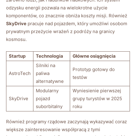
odzysku energii ‌pozwala na⁣ wielokrotne użycie
komponentów, ​co znacznie obniża koszty misji. ⁤Również ⁢
SkyDrive
pracuje ⁢nad pojazdem, który umożliwi osobom⁢
prywatnym przeżycie wrażeń z ⁤podróży na ⁣granicy
‌kosmosu.
Startup
Technologia
Główne ⁣osiągnięcia
Silniki na
Prototyp gotowy do
AstroTech
paliwa
testów
alternatywne
Modularny
Wyniesienie pierwszej
SkyDrive
pojazd‌
grupy turystów w 2025
suborbitalny
‍roku
Również programy ⁢rządowe zaczynają wykazywać coraz
większe zainteresowanie ⁢współpracą​ z tymi