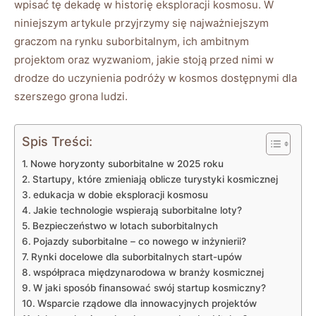
wpisać⁢ tę dekadę w historię eksploracji kosmosu. W
niniejszym artykule przyjrzymy się‍ najważniejszym
graczom ⁢na rynku suborbitalnym, ich ambitnym
‌projektom oraz ⁣wyzwaniom, jakie stoją przed nimi ⁣w
drodze do uczynienia podróży ⁣w kosmos ⁤dostępnymi dla
szerszego‌ grona‍ ludzi.
Spis Treści:
Nowe horyzonty suborbitalne⁤ w 2025 roku
Startupy, które zmieniają⁤ oblicze⁣ turystyki kosmicznej
edukacja w dobie eksploracji kosmosu
Jakie technologie wspierają‌ suborbitalne loty?
Bezpieczeństwo w lotach suborbitalnych
Pojazdy ⁤suborbitalne – ⁣co nowego⁢ w inżynierii?
Rynki‌ docelowe ​dla suborbitalnych start-upów
współpraca ​międzynarodowa w branży kosmicznej
W jaki‌ sposób ‍finansować swój startup ⁤kosmiczny?
Wsparcie rządowe ​dla innowacyjnych projektów