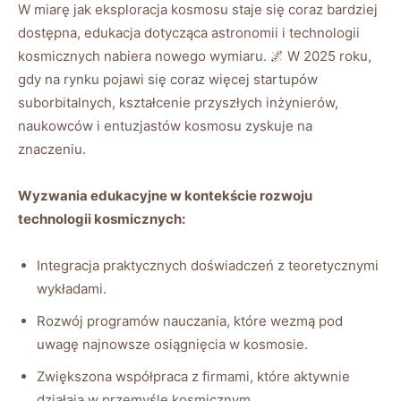
W miarę jak eksploracja kosmosu staje się coraz ⁤bardziej
dostępna, edukacja ‍dotycząca ⁤astronomii i technologii
kosmicznych nabiera ‌nowego wymiaru. ⁤🌌 W 2025 roku,​
gdy⁣ na rynku pojawi​ się coraz więcej startupów
suborbitalnych, kształcenie ⁣przyszłych ‌inżynierów,⁢
naukowców⁣ i entuzjastów kosmosu zyskuje na
znaczeniu.
Wyzwania edukacyjne ​w⁤ kontekście⁤ rozwoju
technologii kosmicznych:
Integracja praktycznych doświadczeń z​ teoretycznymi
wykładami.
Rozwój programów nauczania, które wezmą⁣ pod
uwagę najnowsze ⁢osiągnięcia w kosmosie.
Zwiększona współpraca z firmami, które ⁤aktywnie
działają w przemyśle kosmicznym.