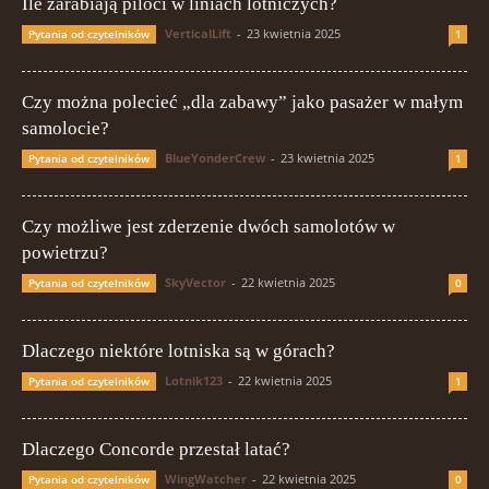
Ile zarabiają piloci w liniach lotniczych?
VerticalLift
-
23 kwietnia 2025
Pytania od czytelników
1
Czy można polecieć „dla zabawy” jako pasażer w małym
samolocie?
BlueYonderCrew
-
23 kwietnia 2025
Pytania od czytelników
1
Czy możliwe jest zderzenie dwóch samolotów w
powietrzu?
SkyVector
-
22 kwietnia 2025
Pytania od czytelników
0
Dlaczego niektóre lotniska są w górach?
Lotnik123
-
22 kwietnia 2025
Pytania od czytelników
1
Dlaczego Concorde przestał latać?
WingWatcher
-
22 kwietnia 2025
Pytania od czytelników
0