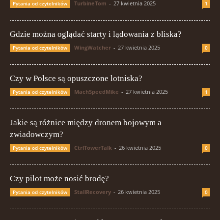
TurbineTom
-
27 kwietnia 2025
Pytania od czytelników
1
Gdzie można oglądać starty i lądowania z bliska?
WingWatcher
-
27 kwietnia 2025
Pytania od czytelników
0
Czy w Polsce są opuszczone lotniska?
MachSpeedMike
-
27 kwietnia 2025
Pytania od czytelników
1
Jakie są różnice między dronem bojowym a
zwiadowczym?
CtrlTowerTalk
-
26 kwietnia 2025
Pytania od czytelników
0
Czy pilot może nosić brodę?
StallRecovery
-
26 kwietnia 2025
Pytania od czytelników
0