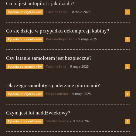
Co to jest autopilot i jak działa?
TurbineTom
-
10 maja 2025
Pytania od czytelników
0
Co się dzieje w przypadku dekompresji kabiny?
RunwayReporter
-
9 maja 2025
Pytania od czytelników
0
Czy latanie samolotem jest bezpieczne?
TurbineTom
-
9 maja 2025
Pytania od czytelników
0
Dlaczego samoloty są uderzane piorunami?
FlapsAndFuel
-
9 maja 2025
Pytania od czytelników
1
Czym jest lot naddźwiękowy?
StallRecovery
-
9 maja 2025
Pytania od czytelników
1