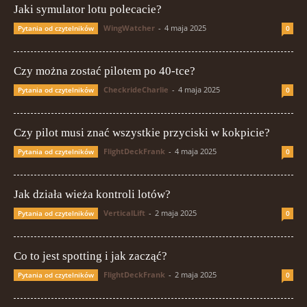
Jaki symulator lotu polecacie?
WingWatcher
-
4 maja 2025
Pytania od czytelników
0
Czy można zostać pilotem po 40-tce?
CheckrideCharlie
-
4 maja 2025
Pytania od czytelników
0
Czy pilot musi znać wszystkie przyciski w kokpicie?
FlightDeckFrank
-
4 maja 2025
Pytania od czytelników
0
Jak działa wieża kontroli lotów?
VerticalLift
-
2 maja 2025
Pytania od czytelników
0
Co to jest spotting i jak zacząć?
FlightDeckFrank
-
2 maja 2025
Pytania od czytelników
0