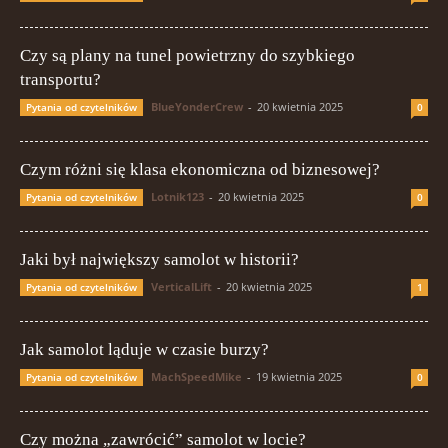
Czy są plany na tunel powietrzny do szybkiego
transportu?
BlueYonderCrew
-
20 kwietnia 2025
Pytania od czytelników
0
Czym różni się klasa ekonomiczna od biznesowej?
Lotnik123
-
20 kwietnia 2025
Pytania od czytelników
0
Jaki był największy samolot w historii?
VerticalLift
-
20 kwietnia 2025
Pytania od czytelników
1
Jak samolot ląduje w czasie burzy?
MachSpeedMike
-
19 kwietnia 2025
Pytania od czytelników
0
Czy można „zawrócić” samolot w locie?