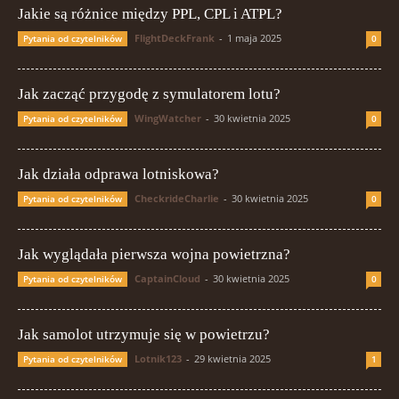
Jakie są różnice między PPL, CPL i ATPL?
FlightDeckFrank
-
1 maja 2025
Pytania od czytelników
0
Jak zacząć przygodę z symulatorem lotu?
WingWatcher
-
30 kwietnia 2025
Pytania od czytelników
0
Jak działa odprawa lotniskowa?
CheckrideCharlie
-
30 kwietnia 2025
Pytania od czytelników
0
Jak wyglądała pierwsza wojna powietrzna?
CaptainCloud
-
30 kwietnia 2025
Pytania od czytelników
0
Jak samolot utrzymuje się w powietrzu?
Lotnik123
-
29 kwietnia 2025
Pytania od czytelników
1