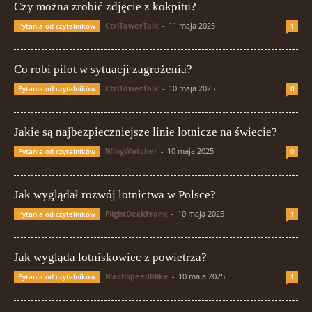
Czy można zrobić zdjęcie z kokpitu?
CtrlTowerTalk
-
11 maja 2025
Pytania od czytelników
1
Co robi pilot w sytuacji zagrożenia?
CtrlTowerTalk
-
10 maja 2025
Pytania od czytelników
0
Jakie są najbezpieczniejsze linie lotnicze na świecie?
WingWatcher
-
10 maja 2025
Pytania od czytelników
0
Jak wyglądał rozwój lotnictwa w Polsce?
FlightDeckFrank
-
10 maja 2025
Pytania od czytelników
1
Jak wygląda lotniskowiec z powietrza?
MachSpeedMike
-
10 maja 2025
Pytania od czytelników
1