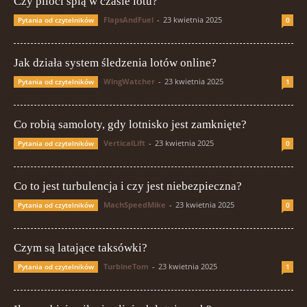
Czy piloci śpią w czasie lotu?
FlapsAndFuel
-
23 kwietnia 2025
Pytania od czytelników
0
Jak działa system śledzenia lotów online?
WingWatcher
-
23 kwietnia 2025
Pytania od czytelników
1
Co robią samoloty, gdy lotnisko jest zamknięte?
VerticalLift
-
23 kwietnia 2025
Pytania od czytelników
0
Co to jest turbulencja i czy jest niebezpieczna?
MachSpeedMike
-
23 kwietnia 2025
Pytania od czytelników
0
Czym są latające taksówki?
TurbineTom
-
23 kwietnia 2025
Pytania od czytelników
1