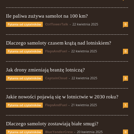
Ile paliwa zużywa samolot na 100 km?
CtrlTowerTalk
-
22 kwietnia 2025
Pytania od czytelników
0
Dlaczego samoloty czasem krążą nad lotniskiem?
FlapsAndFuel
-
22 kwietnia 2025
Pytania od czytelników
0
Jak drony zmieniają branżę lotniczą?
CaptainCloud
-
22 kwietnia 2025
Pytania od czytelników
0
Jakie nowości pojawią się w lotnictwie w 2030 roku?
FlapsAndFuel
-
21 kwietnia 2025
Pytania od czytelników
1
Dlaczego samoloty zostawiają białe smugi?
BlueYonderCrew
-
20 kwietnia 2025
Pytania od czytelników
0