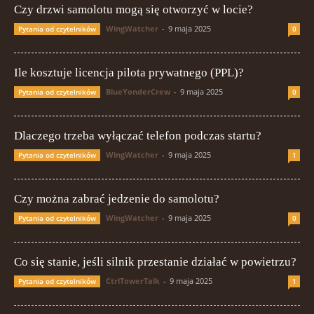
Czy drzwi samolotu mogą się otworzyć w locie?
WingWatcher
-
9 maja 2025
Pytania od czytelników
0
Ile kosztuje licencja pilota prywatnego (PPL)?
BlueYonderCrew
-
9 maja 2025
Pytania od czytelników
0
Dlaczego trzeba wyłączać telefon podczas startu?
WingWatcher
-
9 maja 2025
Pytania od czytelników
1
Czy można zabrać jedzenie do samolotu?
WingWatcher
-
9 maja 2025
Pytania od czytelników
0
Co się stanie, jeśli silnik przestanie działać w powietrzu?
CtrlTowerTalk
-
9 maja 2025
Pytania od czytelników
1