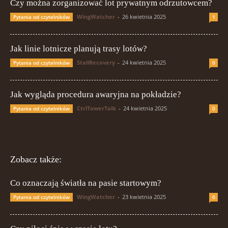
Czy można zorganizować lot prywatnym odrzutowcem?
WingWatcher
-
26 kwietnia 2025
Pytania od czytelników
1
Jak linie lotnicze planują trasy lotów?
StallRecovery
-
24 kwietnia 2025
Pytania od czytelników
0
Jak wygląda procedura awaryjna na pokładzie?
CtrlTowerTalk
-
24 kwietnia 2025
Pytania od czytelników
0
Zobacz także:
Co oznaczają światła na pasie startowym?
WingWatcher
-
23 kwietnia 2025
Pytania od czytelników
0