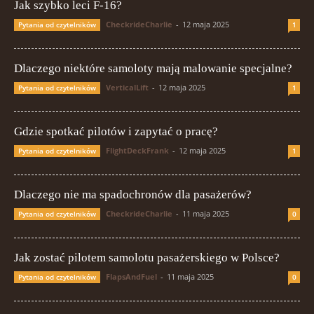
Jak szybko leci F-16?
CheckrideCharlie
-
12 maja 2025
Pytania od czytelników
1
Dlaczego niektóre samoloty mają malowanie specjalne?
VerticalLift
-
12 maja 2025
Pytania od czytelników
1
Gdzie spotkać pilotów i zapytać o pracę?
FlightDeckFrank
-
12 maja 2025
Pytania od czytelników
1
Dlaczego nie ma spadochronów dla pasażerów?
CheckrideCharlie
-
11 maja 2025
Pytania od czytelników
0
Jak zostać pilotem samolotu pasażerskiego w Polsce?
FlapsAndFuel
-
11 maja 2025
Pytania od czytelników
0