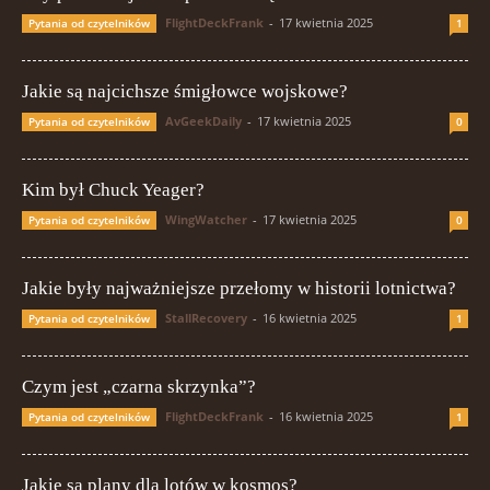
FlightDeckFrank
-
17 kwietnia 2025
Pytania od czytelników
1
Jakie są najcichsze śmigłowce wojskowe?
AvGeekDaily
-
17 kwietnia 2025
Pytania od czytelników
0
Kim był Chuck Yeager?
WingWatcher
-
17 kwietnia 2025
Pytania od czytelników
0
Jakie były najważniejsze przełomy w historii lotnictwa?
StallRecovery
-
16 kwietnia 2025
Pytania od czytelników
1
Czym jest „czarna skrzynka”?
FlightDeckFrank
-
16 kwietnia 2025
Pytania od czytelników
1
Jakie są plany dla lotów w kosmos?