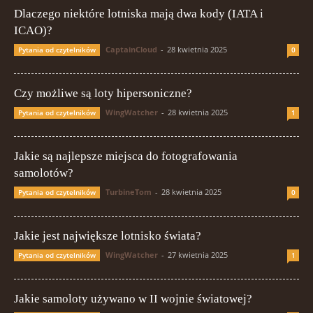
Dlaczego niektóre lotniska mają dwa kody (IATA i
ICAO)?
CaptainCloud
-
28 kwietnia 2025
Pytania od czytelników
0
Czy możliwe są loty hipersoniczne?
WingWatcher
-
28 kwietnia 2025
Pytania od czytelników
1
Jakie są najlepsze miejsca do fotografowania
samolotów?
TurbineTom
-
28 kwietnia 2025
Pytania od czytelników
0
Jakie jest największe lotnisko świata?
WingWatcher
-
27 kwietnia 2025
Pytania od czytelników
1
Jakie samoloty używano w II wojnie światowej?