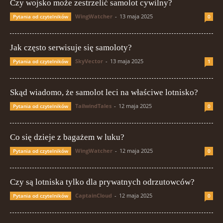
Czy wojsko może zestrzelić samolot cywilny?
WingWatcher
-
13 maja 2025
Pytania od czytelników
0
Jak często serwisuje się samoloty?
SkyVector
-
13 maja 2025
Pytania od czytelników
1
Skąd wiadomo, że samolot leci na właściwe lotnisko?
TailwindTales
-
12 maja 2025
Pytania od czytelników
0
Co się dzieje z bagażem w luku?
WingWatcher
-
12 maja 2025
Pytania od czytelników
0
Czy są lotniska tylko dla prywatnych odrzutowców?
CaptainCloud
-
12 maja 2025
Pytania od czytelników
0