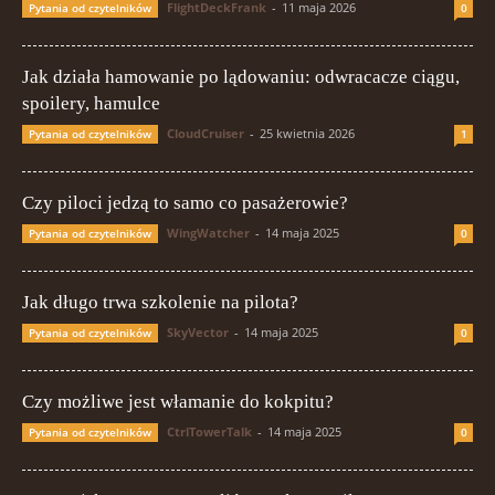
FlightDeckFrank
-
11 maja 2026
Pytania od czytelników
0
Jak działa hamowanie po lądowaniu: odwracacze ciągu,
spoilery, hamulce
CloudCruiser
-
25 kwietnia 2026
Pytania od czytelników
1
Czy piloci jedzą to samo co pasażerowie?
WingWatcher
-
14 maja 2025
Pytania od czytelników
0
Jak długo trwa szkolenie na pilota?
SkyVector
-
14 maja 2025
Pytania od czytelników
0
Czy możliwe jest włamanie do kokpitu?
CtrlTowerTalk
-
14 maja 2025
Pytania od czytelników
0