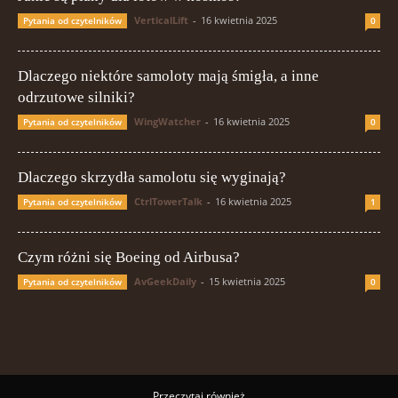
VerticalLift
-
16 kwietnia 2025
Pytania od czytelników
0
Dlaczego niektóre samoloty mają śmigła, a inne
odrzutowe silniki?
WingWatcher
-
16 kwietnia 2025
Pytania od czytelników
0
Dlaczego skrzydła samolotu się wyginają?
CtrlTowerTalk
-
16 kwietnia 2025
Pytania od czytelników
1
Czym różni się Boeing od Airbusa?
AvGeekDaily
-
15 kwietnia 2025
Pytania od czytelników
0
Przeczytaj również