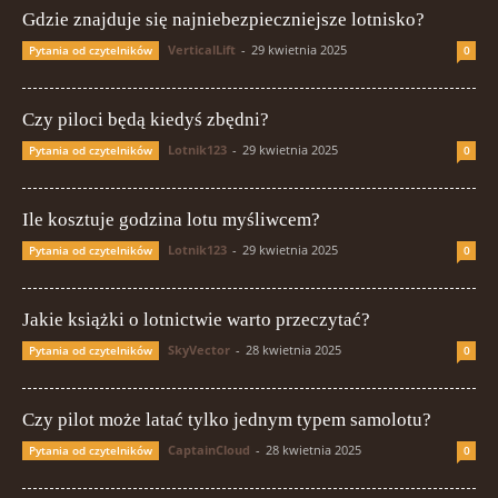
Gdzie znajduje się najniebezpieczniejsze lotnisko?
VerticalLift
-
29 kwietnia 2025
Pytania od czytelników
0
Czy piloci będą kiedyś zbędni?
Lotnik123
-
29 kwietnia 2025
Pytania od czytelników
0
Ile kosztuje godzina lotu myśliwcem?
Lotnik123
-
29 kwietnia 2025
Pytania od czytelników
0
Jakie książki o lotnictwie warto przeczytać?
SkyVector
-
28 kwietnia 2025
Pytania od czytelników
0
Czy pilot może latać tylko jednym typem samolotu?
CaptainCloud
-
28 kwietnia 2025
Pytania od czytelników
0