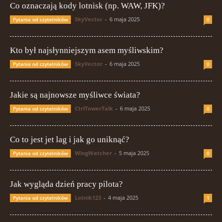
Co oznaczają kody lotnisk (np. WAW, JFK)?
SkyVector
-
6 maja 2025
Pytania od czytelników
0
Kto był najsłynniejszym asem myśliwskim?
SkyVector
-
6 maja 2025
Pytania od czytelników
0
Jakie są najnowsze myśliwce świata?
CtrlTowerTalk
-
6 maja 2025
Pytania od czytelników
0
Co to jest jet lag i jak go uniknąć?
WingWatcher
-
5 maja 2025
Pytania od czytelników
0
Jak wygląda dzień pracy pilota?
Lotnik123
-
4 maja 2025
Pytania od czytelników
1