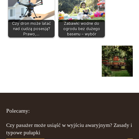
Czy dron może latać
Zabawki wodne do
nad cudzą posesją?
ogrodu bez dużego
Prawo,…
basenu – wybór
Polecamy:
Czy pasażer może usiąść w wyjściu awaryjnym? Zasady i
typowe pułapki