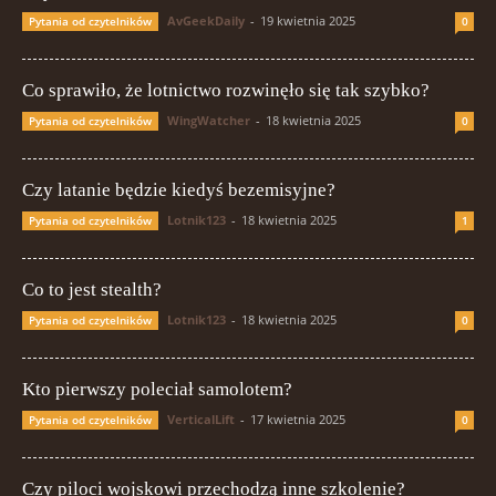
AvGeekDaily
-
19 kwietnia 2025
Pytania od czytelników
0
Co sprawiło, że lotnictwo rozwinęło się tak szybko?
WingWatcher
-
18 kwietnia 2025
Pytania od czytelników
0
Czy latanie będzie kiedyś bezemisyjne?
Lotnik123
-
18 kwietnia 2025
Pytania od czytelników
1
Co to jest stealth?
Lotnik123
-
18 kwietnia 2025
Pytania od czytelników
0
Kto pierwszy poleciał samolotem?
VerticalLift
-
17 kwietnia 2025
Pytania od czytelników
0
Czy piloci wojskowi przechodzą inne szkolenie?