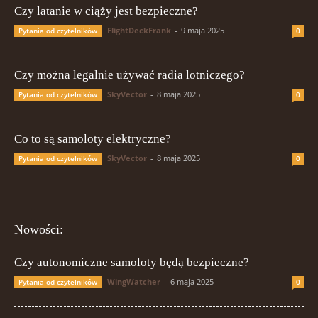
Czy latanie w ciąży jest bezpieczne?
FlightDeckFrank
-
9 maja 2025
Pytania od czytelników
0
Czy można legalnie używać radia lotniczego?
SkyVector
-
8 maja 2025
Pytania od czytelników
0
Co to są samoloty elektryczne?
SkyVector
-
8 maja 2025
Pytania od czytelników
0
Nowości:
Czy autonomiczne samoloty będą bezpieczne?
WingWatcher
-
6 maja 2025
Pytania od czytelników
0