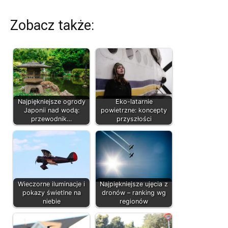
Zobacz także:
Najpiękniejsze ogrody
Eko-latarnie
Japonii nad wodą:
powietrzne: koncepty
przewodnik…
przyszłości
Wieczorne iluminacje i
Najpiękniejsze ujęcia z
pokazy świetlne na
dronów – ranking wg
niebie
regionów