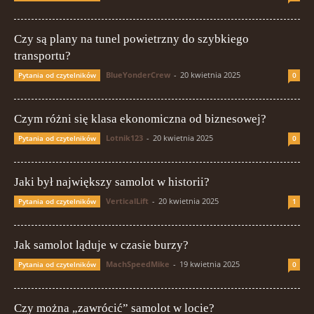
Czy są plany na tunel powietrzny do szybkiego
transportu?
BlueYonderCrew
-
20 kwietnia 2025
Pytania od czytelników
0
Czym różni się klasa ekonomiczna od biznesowej?
Lotnik123
-
20 kwietnia 2025
Pytania od czytelników
0
Jaki był największy samolot w historii?
VerticalLift
-
20 kwietnia 2025
Pytania od czytelników
1
Jak samolot ląduje w czasie burzy?
MachSpeedMike
-
19 kwietnia 2025
Pytania od czytelników
0
Czy można „zawrócić” samolot w locie?