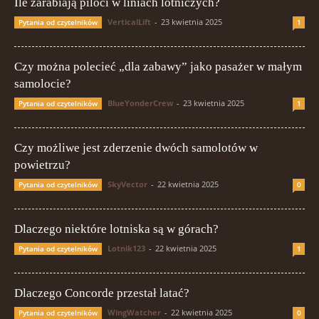
Ile zarabiają piloci w liniach lotniczych?
VerticalLift
-
23 kwietnia 2025
Pytania od czytelników
1
Czy można polecieć „dla zabawy” jako pasażer w małym
samolocie?
BlueYonderCrew
-
23 kwietnia 2025
Pytania od czytelników
1
Czy możliwe jest zderzenie dwóch samolotów w
powietrzu?
SkyVector
-
22 kwietnia 2025
Pytania od czytelników
0
Dlaczego niektóre lotniska są w górach?
Lotnik123
-
22 kwietnia 2025
Pytania od czytelników
1
Dlaczego Concorde przestał latać?
WingWatcher
-
22 kwietnia 2025
Pytania od czytelników
0