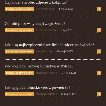
Czy można zrobić zdjęcie z kokpitu?
CtrlTowerTalk
-
11 maja 2025
Pytania od czytelników
1
Co robi pilot w sytuacji zagrożenia?
CtrlTowerTalk
-
10 maja 2025
Pytania od czytelników
0
Jakie są najbezpieczniejsze linie lotnicze na świecie?
WingWatcher
-
10 maja 2025
Pytania od czytelników
0
Jak wyglądał rozwój lotnictwa w Polsce?
FlightDeckFrank
-
10 maja 2025
Pytania od czytelników
1
Jak wygląda lotniskowiec z powietrza?
MachSpeedMike
-
10 maja 2025
Pytania od czytelników
1