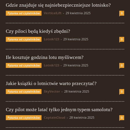
Gdzie znajduje się najniebezpieczniejsze lotnisko?
VerticalLift
-
29 kwietnia 2025
Pytania od czytelników
0
Czy piloci będą kiedyś zbędni?
Lotnik123
-
29 kwietnia 2025
Pytania od czytelników
0
Ile kosztuje godzina lotu myśliwcem?
Lotnik123
-
29 kwietnia 2025
Pytania od czytelników
0
Jakie książki o lotnictwie warto przeczytać?
SkyVector
-
28 kwietnia 2025
Pytania od czytelników
0
Czy pilot może latać tylko jednym typem samolotu?
CaptainCloud
-
28 kwietnia 2025
Pytania od czytelników
0