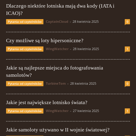
Dlaczego niektóre lotniska mają dwa kody (IATA i
ICAO)?
CaptainCloud
-
28 kwietnia 2025
Pytania od czytelników
0
Czy możliwe są loty hipersoniczne?
WingWatcher
-
28 kwietnia 2025
Pytania od czytelników
1
Jakie są najlepsze miejsca do fotografowania
samolotów?
TurbineTom
-
28 kwietnia 2025
Pytania od czytelników
0
Jakie jest największe lotnisko świata?
WingWatcher
-
27 kwietnia 2025
Pytania od czytelników
1
Jakie samoloty używano w II wojnie światowej?