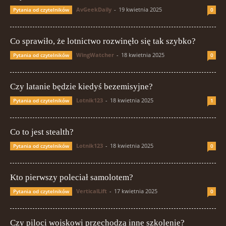
AvGeekDaily
-
19 kwietnia 2025
Pytania od czytelników
0
Co sprawiło, że lotnictwo rozwinęło się tak szybko?
WingWatcher
-
18 kwietnia 2025
Pytania od czytelników
0
Czy latanie będzie kiedyś bezemisyjne?
Lotnik123
-
18 kwietnia 2025
Pytania od czytelników
1
Co to jest stealth?
Lotnik123
-
18 kwietnia 2025
Pytania od czytelników
0
Kto pierwszy poleciał samolotem?
VerticalLift
-
17 kwietnia 2025
Pytania od czytelników
0
Czy piloci wojskowi przechodzą inne szkolenie?