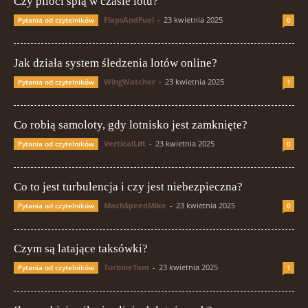
Czy piloci śpią w czasie lotu?
FlapsAndFuel
-
23 kwietnia 2025
Pytania od czytelników
0
Jak działa system śledzenia lotów online?
WingWatcher
-
23 kwietnia 2025
Pytania od czytelników
1
Co robią samoloty, gdy lotnisko jest zamknięte?
VerticalLift
-
23 kwietnia 2025
Pytania od czytelników
0
Co to jest turbulencja i czy jest niebezpieczna?
MachSpeedMike
-
23 kwietnia 2025
Pytania od czytelników
0
Czym są latające taksówki?
TurbineTom
-
23 kwietnia 2025
Pytania od czytelników
1