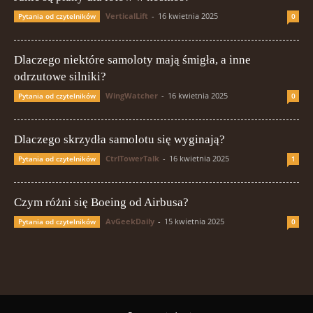
VerticalLift
-
16 kwietnia 2025
Pytania od czytelników
0
Dlaczego niektóre samoloty mają śmigła, a inne
odrzutowe silniki?
WingWatcher
-
16 kwietnia 2025
Pytania od czytelników
0
Dlaczego skrzydła samolotu się wyginają?
CtrlTowerTalk
-
16 kwietnia 2025
Pytania od czytelników
1
Czym różni się Boeing od Airbusa?
AvGeekDaily
-
15 kwietnia 2025
Pytania od czytelników
0