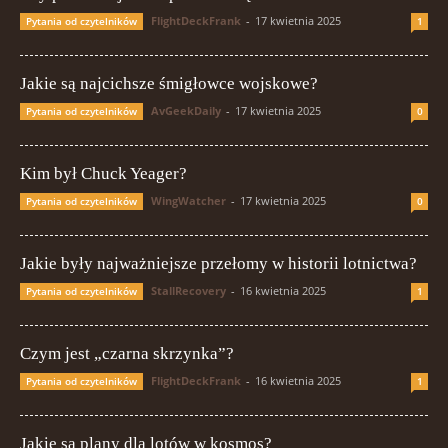
FlightDeckFrank
-
17 kwietnia 2025
Pytania od czytelników
1
Jakie są najcichsze śmigłowce wojskowe?
AvGeekDaily
-
17 kwietnia 2025
Pytania od czytelników
0
Kim był Chuck Yeager?
WingWatcher
-
17 kwietnia 2025
Pytania od czytelników
0
Jakie były najważniejsze przełomy w historii lotnictwa?
StallRecovery
-
16 kwietnia 2025
Pytania od czytelników
1
Czym jest „czarna skrzynka”?
FlightDeckFrank
-
16 kwietnia 2025
Pytania od czytelników
1
Jakie są plany dla lotów w kosmos?