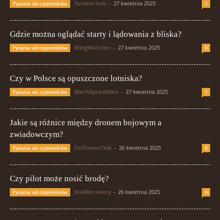
TurbineTom
-
27 kwietnia 2025
Pytania od czytelników
1
Gdzie można oglądać starty i lądowania z bliska?
WingWatcher
-
27 kwietnia 2025
Pytania od czytelników
0
Czy w Polsce są opuszczone lotniska?
MachSpeedMike
-
27 kwietnia 2025
Pytania od czytelników
1
Jakie są różnice między dronem bojowym a
zwiadowczym?
CtrlTowerTalk
-
26 kwietnia 2025
Pytania od czytelników
0
Czy pilot może nosić brodę?
StallRecovery
-
26 kwietnia 2025
Pytania od czytelników
0