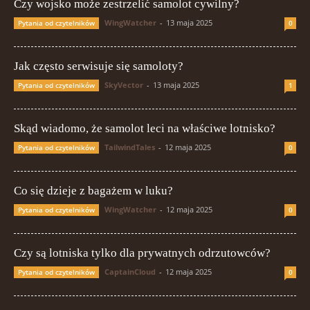
Czy wojsko może zestrzelić samolot cywilny?
WingWatcher
-
13 maja 2025
Pytania od czytelników
0
Jak często serwisuje się samoloty?
SkyVector
-
13 maja 2025
Pytania od czytelników
1
Skąd wiadomo, że samolot leci na właściwe lotnisko?
TailwindTales
-
12 maja 2025
Pytania od czytelników
0
Co się dzieje z bagażem w luku?
WingWatcher
-
12 maja 2025
Pytania od czytelników
0
Czy są lotniska tylko dla prywatnych odrzutowców?
CaptainCloud
-
12 maja 2025
Pytania od czytelników
0