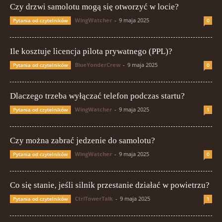
Czy drzwi samolotu mogą się otworzyć w locie?
WingWatcher
-
9 maja 2025
Pytania od czytelników
0
Ile kosztuje licencja pilota prywatnego (PPL)?
BlueYonderCrew
-
9 maja 2025
Pytania od czytelników
0
Dlaczego trzeba wyłączać telefon podczas startu?
WingWatcher
-
9 maja 2025
Pytania od czytelników
1
Czy można zabrać jedzenie do samolotu?
WingWatcher
-
9 maja 2025
Pytania od czytelników
0
Co się stanie, jeśli silnik przestanie działać w powietrzu?
CtrlTowerTalk
-
9 maja 2025
Pytania od czytelników
1