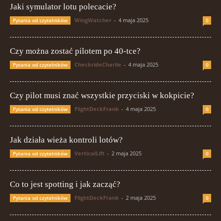
Jaki symulator lotu polecacie?
WingWatcher
-
4 maja 2025
Pytania od czytelników
0
Czy można zostać pilotem po 40-tce?
CheckrideCharlie
-
4 maja 2025
Pytania od czytelników
0
Czy pilot musi znać wszystkie przyciski w kokpicie?
FlightDeckFrank
-
4 maja 2025
Pytania od czytelników
0
Jak działa wieża kontroli lotów?
VerticalLift
-
2 maja 2025
Pytania od czytelników
0
Co to jest spotting i jak zacząć?
FlightDeckFrank
-
2 maja 2025
Pytania od czytelników
0