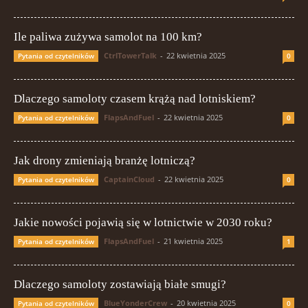
Ile paliwa zużywa samolot na 100 km?
CtrlTowerTalk
-
22 kwietnia 2025
Pytania od czytelników
0
Dlaczego samoloty czasem krążą nad lotniskiem?
FlapsAndFuel
-
22 kwietnia 2025
Pytania od czytelników
0
Jak drony zmieniają branżę lotniczą?
CaptainCloud
-
22 kwietnia 2025
Pytania od czytelników
0
Jakie nowości pojawią się w lotnictwie w 2030 roku?
FlapsAndFuel
-
21 kwietnia 2025
Pytania od czytelników
1
Dlaczego samoloty zostawiają białe smugi?
BlueYonderCrew
-
20 kwietnia 2025
Pytania od czytelników
0