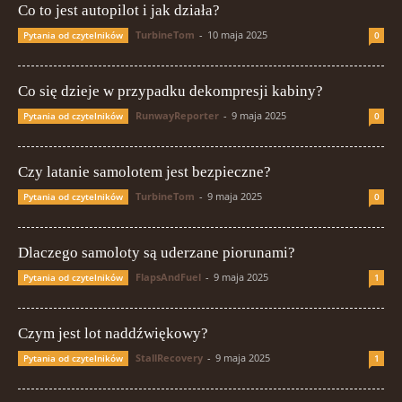
Co to jest autopilot i jak działa?
TurbineTom
-
10 maja 2025
Pytania od czytelników
0
Co się dzieje w przypadku dekompresji kabiny?
RunwayReporter
-
9 maja 2025
Pytania od czytelników
0
Czy latanie samolotem jest bezpieczne?
TurbineTom
-
9 maja 2025
Pytania od czytelników
0
Dlaczego samoloty są uderzane piorunami?
FlapsAndFuel
-
9 maja 2025
Pytania od czytelników
1
Czym jest lot naddźwiękowy?
StallRecovery
-
9 maja 2025
Pytania od czytelników
1