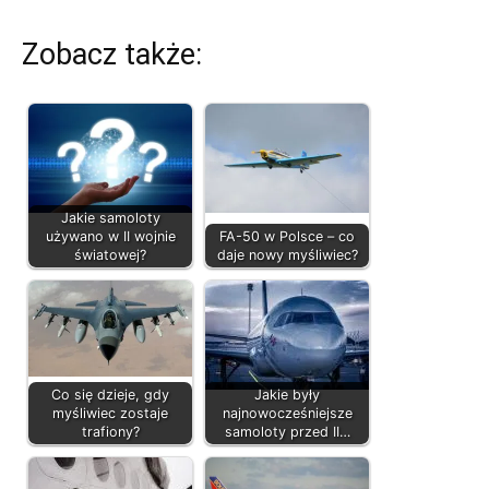
Zobacz także:
Jakie samoloty
używano w II wojnie
FA-50 w Polsce – co
światowej?
daje nowy myśliwiec?
Co się dzieje, gdy
Jakie były
myśliwiec zostaje
najnowocześniejsze
trafiony?
samoloty przed II…