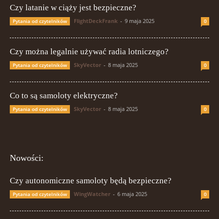
Czy latanie w ciąży jest bezpieczne?
FlightDeckFrank
-
9 maja 2025
Pytania od czytelników
0
Czy można legalnie używać radia lotniczego?
SkyVector
-
8 maja 2025
Pytania od czytelników
0
Co to są samoloty elektryczne?
SkyVector
-
8 maja 2025
Pytania od czytelników
0
Nowości:
Czy autonomiczne samoloty będą bezpieczne?
WingWatcher
-
6 maja 2025
Pytania od czytelników
0