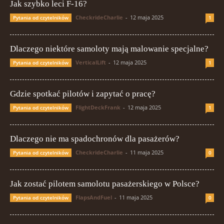
Jak szybko leci F-16?
CheckrideCharlie
-
12 maja 2025
Pytania od czytelników
1
Dlaczego niektóre samoloty mają malowanie specjalne?
VerticalLift
-
12 maja 2025
Pytania od czytelników
1
Gdzie spotkać pilotów i zapytać o pracę?
FlightDeckFrank
-
12 maja 2025
Pytania od czytelników
1
Dlaczego nie ma spadochronów dla pasażerów?
CheckrideCharlie
-
11 maja 2025
Pytania od czytelników
0
Jak zostać pilotem samolotu pasażerskiego w Polsce?
FlapsAndFuel
-
11 maja 2025
Pytania od czytelników
0