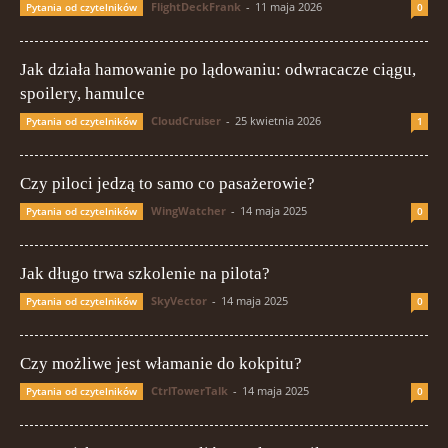
FlightDeckFrank
-
11 maja 2026
Pytania od czytelników
0
Jak działa hamowanie po lądowaniu: odwracacze ciągu,
spoilery, hamulce
CloudCruiser
-
25 kwietnia 2026
Pytania od czytelników
1
Czy piloci jedzą to samo co pasażerowie?
WingWatcher
-
14 maja 2025
Pytania od czytelników
0
Jak długo trwa szkolenie na pilota?
SkyVector
-
14 maja 2025
Pytania od czytelników
0
Czy możliwe jest włamanie do kokpitu?
CtrlTowerTalk
-
14 maja 2025
Pytania od czytelników
0