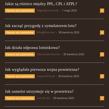
Jakie są różnice między PPL, CPL i ATPL?
FlightDeckFrank
-
1 maja 2025
Pytania od czytelników
0
Jak zacząć przygodę z symulatorem lotu?
WingWatcher
-
30 kwietnia 2025
Pytania od czytelników
0
Jak działa odprawa lotniskowa?
CheckrideCharlie
-
30 kwietnia 2025
Pytania od czytelników
0
Jak wyglądała pierwsza wojna powietrzna?
CaptainCloud
-
30 kwietnia 2025
Pytania od czytelników
0
Jak samolot utrzymuje się w powietrzu?
Lotnik123
-
29 kwietnia 2025
Pytania od czytelników
1