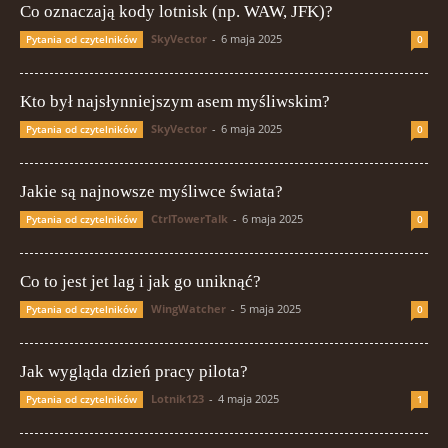
Co oznaczają kody lotnisk (np. WAW, JFK)?
SkyVector
-
6 maja 2025
Pytania od czytelników
0
Kto był najsłynniejszym asem myśliwskim?
SkyVector
-
6 maja 2025
Pytania od czytelników
0
Jakie są najnowsze myśliwce świata?
CtrlTowerTalk
-
6 maja 2025
Pytania od czytelników
0
Co to jest jet lag i jak go uniknąć?
WingWatcher
-
5 maja 2025
Pytania od czytelników
0
Jak wygląda dzień pracy pilota?
Lotnik123
-
4 maja 2025
Pytania od czytelników
1