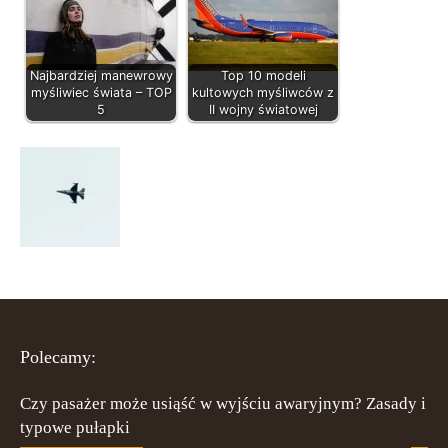
Najbardziej manewrowy
Top 10 modeli
myśliwiec świata – TOP
kultowych myśliwców z
5
II wojny światowej
Polecamy:
Czy pasażer może usiąść w wyjściu awaryjnym? Zasady i
typowe pułapki