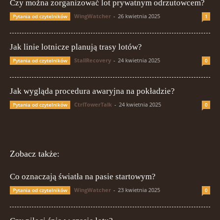
Czy można zorganizować lot prywatnym odrzutowcem?
WingWatcher
-
26 kwietnia 2025
Pytania od czytelników
1
Jak linie lotnicze planują trasy lotów?
StallRecovery
-
24 kwietnia 2025
Pytania od czytelników
0
Jak wygląda procedura awaryjna na pokładzie?
CtrlTowerTalk
-
24 kwietnia 2025
Pytania od czytelników
0
Zobacz także:
Co oznaczają światła na pasie startowym?
WingWatcher
-
23 kwietnia 2025
Pytania od czytelników
0