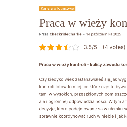
Kariera w lotnictwie
Praca w wieży kont
Przez
CheckrideCharlie
-
14 października 2025
3.5/5 - (4 votes)
Praca w wieży kontroli – kulisy zawodu ko
Czy kiedykolwiek zastanawiałeś się,jak wy
kontroli lotów to miejsce,które często by
tam, w wysokich, przeszklonych pomieszczen
ale i ogromnej odpowiedzialności. W tym a
decyzje, które podejmowane są w ułamku sek
sprawnie koordynować ruch w niebie i jak k