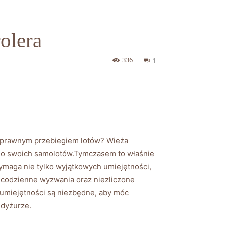
olera
336
1
 sprawnym przebiegiem lotów? Wieża
 do swoich samolotów.Tymczasem to właśnie
ymaga nie tylko wyjątkowych umiejętności,
c codzienne wyzwania oraz niezliczone
e umiejętności są niezbędne, aby móc
 dyżurze.