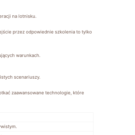
acji na lotnisku.
jście przez odpowiednie szkolenia to tylko
sujących warunkach.
stych scenariuszy.
potkać zaawansowane technologie, które
ywistym.