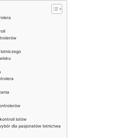
rolera
oli
trolerów
 lotniczego
wisku
a
trolera
zania
ontrolerów
ontroli lotów
wybór dla pasjonatów lotnictwa