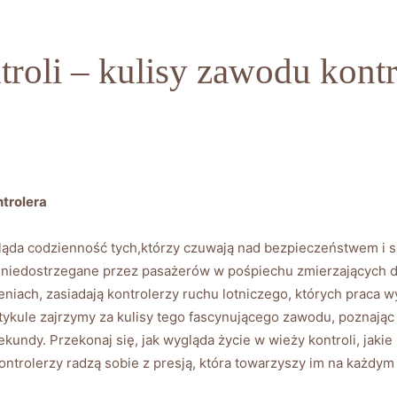
roli – kulisy zawodu kontr
ntrolera
gląda codzienność tych,którzy czuwają nad bezpieczeństwem i
wa niedostrzegane przez pasażerów w pośpiechu zmierzających
iach, zasiadają kontrolerzy ruchu lotniczego, których praca w
rtykule zajrzymy za kulisy tego fascynującego zawodu, poznają
undy. Przekonaj się, jak wygląda życie w wieży kontroli, jaki
ontrolerzy radzą sobie z presją, która towarzyszy im na każdym