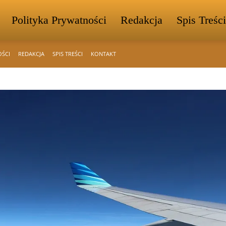
Polityka Prywatności
Redakcja
Spis Treści
OŚCI
REDAKCJA
SPIS TREŚCI
KONTAKT