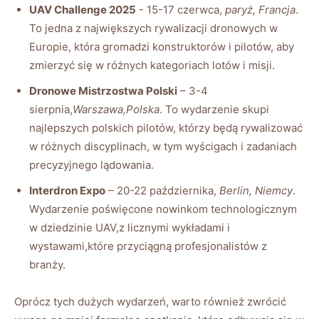
UAV ​Challenge 2025
-‍ 15-17 czerwca,
paryż, Francja
.
⁤To jedna z największych rywalizacji dronowych w ​
Europie, która gromadzi ‍konstruktorów ‌i pilotów, aby
zmierzyć się w różnych kategoriach‍ lotów i misji.
Dronowe Mistrzostwa Polski
– 3-4
sierpnia,
Warszawa,Polska
. To​ wydarzenie⁢ skupi
najlepszych⁤ polskich pilotów, którzy będą rywalizować⁣
w różnych⁣ discyplinach, w tym ⁢wyścigach​ i zadaniach
precyzyjnego ‍lądowania.
Interdron Expo
– 20-22‌ października,
Berlin, Niemcy
.
Wydarzenie​ poświęcone⁣ nowinkom technologicznym⁣
w​ dziedzinie UAV,z ‍licznymi wykładami i
wystawami,które przyciągną profesjonalistów z
branży.
Oprócz tych ⁣dużych wydarzeń, warto ⁤również zwrócić