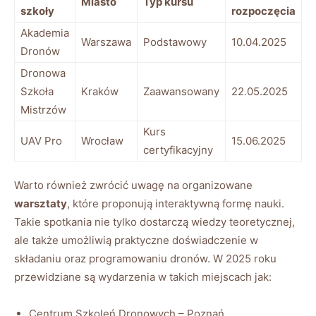
Miasto
Typ kursu
‍szkoły
rozpoczęcia
Akademia⁣
Warszawa
Podstawowy
10.04.2025
Dronów
Dronowa⁣
Szkoła
Kraków
Zaawansowany
22.05.2025
Mistrzów
Kurs
UAV Pro
Wrocław
15.06.2025
certyfikacyjny
Warto ⁢również ⁢zwrócić​ uwagę na organizowane
warsztaty
, które proponują interaktywną‌ formę nauki.
Takie spotkania⁢ nie ‍tylko dostarczą ‌wiedzy teoretycznej,⁣
ale ​także umożliwią praktyczne doświadczenie w
składaniu oraz ⁢programowaniu dronów. W 2025‌ roku ​
przewidziane są wydarzenia ⁤w ⁤takich​ miejscach jak:
Centrum Szkoleń ​Dronowych – Poznań