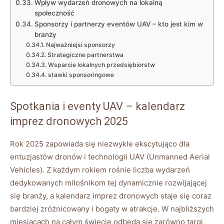
Wpływ wydarzeń ‍dronowych ‌na lokalną
społeczność
Sponsorzy i partnerzy eventów​ UAV – kto jest kim w
branży
Najważniejsi⁤ sponsorzy
Strategiczne partnerstwa
Wsparcie lokalnych‌ przedsiębiorstw
stawki sponsoringowe
Spotkania i eventy UAV – kalendarz
imprez dronowych 2025
Rok ​2025 zapowiada się⁣ niezwykle⁢ ekscytująco⁣ dla
entuzjastów ⁤dronów i ⁤technologii UAV (Unmanned‍ Aerial
Vehicles).⁢ Z każdym rokiem rośnie liczba ‌wydarzeń
dedykowanych miłośnikom tej dynamicznie rozwijającej
się branży, a⁢ kalendarz imprez ‍dronowych staje się coraz
bardziej zróżnicowany i bogaty w atrakcje. W​ najbliższych
miesiącach na całym świecie odbędą się zarówno targi,