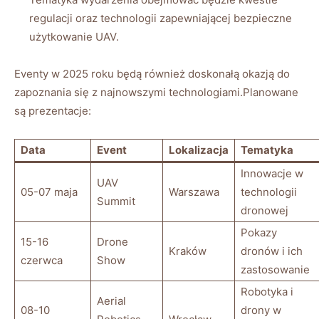
regulacji oraz technologii zapewniającej ⁢bezpieczne
użytkowanie UAV.
Eventy w​ 2025 roku​ będą również doskonałą okazją‌ do
zapoznania się ‍z ​najnowszymi technologiami.Planowane
są prezentacje:
Data
Event
Lokalizacja
Tematyka
Innowacje w
UAV⁢
05-07⁤ maja
Warszawa
technologii
Summit
dronowej
Pokazy
15-16
Drone
Kraków
dronów⁣ i ich
czerwca
Show
zastosowanie
Robotyka i
Aerial
08-10​
drony⁤ w