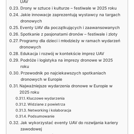
UAV
Drony ⁤w sztuce i kulturze ‍– festiwale w 2025 roku
Jakie innowacje zaprezentują⁢ wystawcy na targach
dronowych
Eventy ​UAV dla początkujących i ⁤zaawansowanych
Spotkanie⁤ z pasjonatami ​dronów –⁢ festiwale i ‌zloty
Programy​ dla dzieci i młodzieży⁢ w ramach wydarzeń
dronowych
Edukacja i rozwój w kontekście ‌imprez UAV
Podróże​ i logistyka na imprezy ‌dronowe w 2025‍
roku
Przewodnik po ⁣najciekawszych spotkaniach‍
dronowych w Europie
Najważniejsze​ wydarzenia ⁤dronowe‍ w Europie w
2025 ⁣roku
Kluczowe ⁢wydarzenia
Widziane z powietrza
Networking i⁤ kolaboracja
Podsumowanie
Jak wykorzystać eventy UAV do ​rozwijania ⁢kariery‌
zawodowej