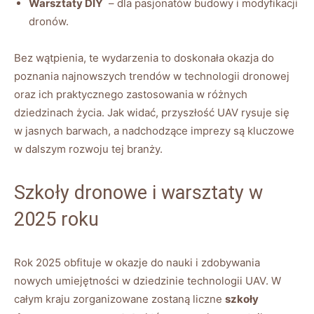
Warsztaty⁢ DIY
‌ – dla pasjonatów budowy i modyfikacji
dronów.
Bez wątpienia, te wydarzenia to ⁣doskonała okazja‍ do
poznania najnowszych trendów w technologii ⁤dronowej‍
oraz ich praktycznego zastosowania w różnych
dziedzinach ⁣życia. ⁤Jak widać, przyszłość UAV rysuje ⁣się
w ‍jasnych barwach, a nadchodzące imprezy ⁣są kluczowe⁣
w⁢ dalszym rozwoju tej ‍branży.
Szkoły dronowe⁢ i warsztaty w
2025 roku
Rok‌ 2025 obfituje w okazje do nauki i zdobywania
nowych ‍umiejętności ‌w dziedzinie technologii UAV.‌ W
‍całym‌ kraju zorganizowane zostaną liczne
szkoły