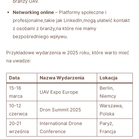
branży UAV.
Networking online
– Platformy społeczne i
profesjonalne,takie ⁣jak LinkedIn,mogą ułatwić kontakt
⁣z osobami z branży,na które ‍nie‍ mamy
bezpośredniego ​wpływu.
Przykładowe⁣ wydarzenia w 2025 roku, ‍które warto mieć
na uwadze:
Data
Nazwa Wydarzenia
Lokacja
15-16
Berlin,
UAV​ Expo Europe
marca
⁢Niemcy
10-12
Warszawa,
Dron Summit‌ 2025
czerwca
Polska
20-21​
International Drone
Paryż,
września
Conference
Francja