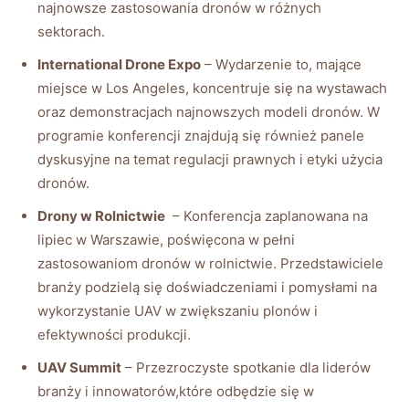
najnowsze zastosowania dronów w różnych
sektorach.
International Drone Expo
– Wydarzenie to, mające
⁢miejsce w Los‌ Angeles, ‌koncentruje się na ‍wystawach‌
oraz ⁤demonstracjach⁤ najnowszych‍ modeli dronów. W
⁢programie konferencji znajdują się również ⁣panele
dyskusyjne na ⁤temat regulacji ​prawnych‍ i​ etyki​ użycia
dronów.
Drony w Rolnictwie
‍ – ⁢Konferencja zaplanowana na
lipiec w ⁣Warszawie, poświęcona ‌w pełni⁤
zastosowaniom⁢ dronów w rolnictwie. Przedstawiciele
branży podzielą⁢ się doświadczeniami i ⁣pomysłami na
wykorzystanie UAV w zwiększaniu plonów i⁢
efektywności ​produkcji.
UAV Summit
– Przezroczyste ⁤spotkanie dla liderów
branży i innowatorów,które odbędzie się w