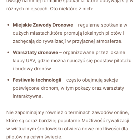
uwagę na mniej formalne spotkania, ‌które odbywają się⁢ w
różnych miejscach. ​Oto niektóre‌ z nich:
Miejskie ‍Zawody Dronowe
– regularne spotkania w⁣
dużych miastach,które⁤ promują lokalnych‍ pilotów i
zachęcają do rywalizacji‌ w ‌przyjaznej atmosferze.
Warsztaty dronowe
– organizowane ‌przez lokalne
kluby UAV,⁢ gdzie można​ nauczyć się podstaw pilotażu
i budowy dronów.
Festiwale technologii
– często obejmują sekcje
poświęcone‍ dronom,⁣ w tym pokazy oraz warsztaty⁢
interaktywne.
Nie ⁤zapominajmy również o terminach zawodów online,⁢
które są⁣ coraz bardziej popularne.Możliwość⁤ rywalizacji
w wirtualnym środowisku otwiera nowe możliwości dla
pilotów na całym ‍świecie.