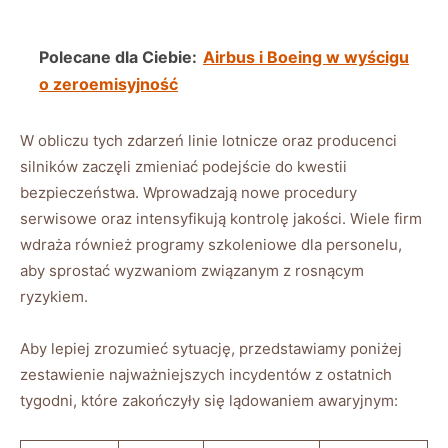
Polecane dla Ciebie:
Airbus i Boeing w wyścigu
o zeroemisyjność
W ⁣obliczu tych zdarzeń ⁣linie lotnicze ⁣oraz​ producenci
‌silników zaczęli zmieniać podejście⁢ do​ kwestii
bezpieczeństwa. Wprowadzają nowe procedury⁢
serwisowe oraz intensyfikują⁤ kontrolę ⁣jakości. Wiele firm
wdraża również⁤ programy⁢ szkoleniowe dla⁢ personelu,
‌aby sprostać wyzwaniom związanym z⁢ rosnącym
ryzykiem.
Aby lepiej zrozumieć sytuację, przedstawiamy ‍poniżej
zestawienie‌ najważniejszych incydentów z ostatnich
tygodni, które ​zakończyły się lądowaniem ​awaryjnym: