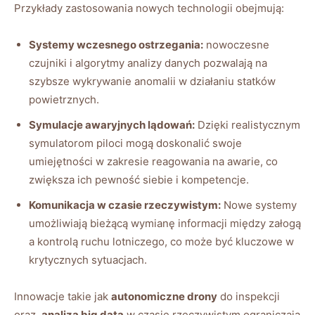
Przykłady zastosowania nowych technologii⁤ obejmują:
Systemy wczesnego ostrzegania:
⁣nowoczesne⁢
czujniki i⁢ algorytmy⁢ analizy danych ⁣pozwalają na​
szybsze​ wykrywanie anomalii w ‍działaniu statków
powietrznych.
Symulacje awaryjnych lądowań:
Dzięki realistycznym
symulatorom piloci mogą doskonalić swoje
umiejętności w zakresie reagowania na awarie, co
zwiększa ich pewność siebie i kompetencje.
Komunikacja w ⁣czasie rzeczywistym:
Nowe systemy
‌umożliwiają bieżącą wymianę informacji między załogą
a ​kontrolą ruchu ⁤lotniczego, ⁣co może być kluczowe‍ w
krytycznych sytuacjach.
Innowacje takie jak
autonomiczne drony
⁣do ‍inspekcji
⁢oraz ⁣
analiza big data
w czasie rzeczywistym⁢ ograniczają