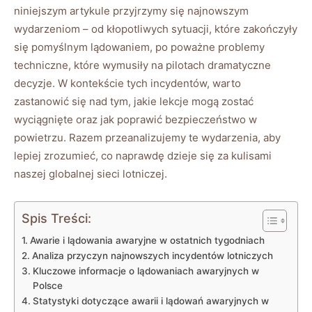
niniejszym ⁣artykule‍ przyjrzymy się najnowszym
wydarzeniom – od kłopotliwych sytuacji, które ‌zakończyły​
się pomyślnym lądowaniem, po poważne problemy
techniczne,⁢ które wymusiły na ⁤pilotach dramatyczne⁣
decyzje. W kontekście ⁤tych‌ incydentów, ⁢warto
zastanowić się nad tym, jakie ⁣lekcje mogą ‍zostać
⁢wyciągnięte⁢ oraz jak​ poprawić bezpieczeństwo w
powietrzu. Razem przeanalizujemy te‍ wydarzenia,⁣ aby
⁤lepiej zrozumieć, co ⁣naprawdę dzieje⁢ się za kulisami
naszej‍ globalnej ‌sieci lotniczej.
Spis Treści:
Awarie ‍i lądowania awaryjne w ostatnich tygodniach
Analiza ​przyczyn najnowszych incydentów⁤ lotniczych
Kluczowe informacje​ o lądowaniach awaryjnych w
Polsce
Statystyki dotyczące awarii i lądowań ​awaryjnych​ w