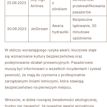
25.09.2023
z⁤
Airlines
przekwalifikowania
silnikiem
pasażerów
Bezpieczne
Awaria⁤
lądowanie, 30
30.09.2023
JetStream
hydrauliki
minutowe
opóźnienie
W ⁤obliczu wzrastającego ryzyka⁣ awarii, kluczowe​ staje
się wzmacnianie⁢ kultury bezpieczeństwa oraz
‌podejmowanie działań prewencyjnych. ⁤Pasażerowie
muszą być informowani ​o wszelkich incydentach i zyskać
pewność,​ że⁣ mają ⁤do czynienia z profesjonalnie
zarządzanymi liniami⁣ lotniczymi, które stawiają
bezpieczeństwo ⁣na pierwszym⁢ miejscu.
Wreszcie, w ‌dobie rosnącej świadomości ekologicznej, ​
trudno ‌nie zauważyć,⁣ że poważne ​awarie ⁢wizualizują