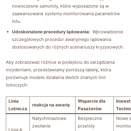
nowoczesne samoloty,⁢ które wyposażone ⁢są w
zaawansowane systemy monitorowania parametrów
⁢lotu.
Udoskonalone procedury lądowania:
⁢ Wprowadzenie
szczegółowych procedur ⁣awaryjnego lądowania
dostosowanych ⁤do różnych scenariuszy kryzysowych.
Aby zobrazować różnice w podejściu⁣ do zarządzania
incydentami, przedstawiamy⁢ poniższą‌ tabelę,‍ która
porównuje modele działania⁢ dwóch znanych linii
lotniczych:
Linia
Wsparcie dla
Inwest
reakcja na ⁤awarię
Lotnicza
Pasażerów
Techno
Natychmiastowe
Bezpieczne
Nowe 
zwołanie
przeloty
monito
Linia A