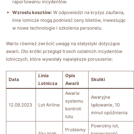
raportowaniu ⁣incydentów.
Wzrostu kosztów:
W odpowiedzi na⁢ kryzys zaufania,
linie lotnicze mogą podnieść ceny biletów, ‍inwestując
w nowe technologie i szkolenia personelu.
Warto również zwrócić uwagę ​na statystyki dotyczące
‌awarii. Oto krótki przegląd trzech​ ostatnich incydentów
lotniczych, które ⁤wywołały największe poruszenie:
Linia
Opis
Data
Skutki
⁣Lotnicza
Awarii
Awarie
Awaryjne⁤
systemu
12.09.2023
Lot ‌Airline
lądowanie, 10
kontroli
minut opóźnienia
lotu
Powrotny⁢ lot,
Problemy
Sky ⁤high
‍konieczność