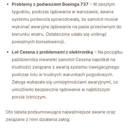
Problemy⁢ z ⁢podwoziem Boeinga 737
– W⁣ zeszłym ​
tygodniu,⁣ podczas lądowania w ⁤warszawie, ‌awaria
systemu‍ podwozia spowodowała, że ‍samolot⁣ musiał
wykonać awaryjne lądowanie‍ na pasie przeciwnym‍ do
kierunku wiatru.‍ Ostatecznie udało się uniknąć
poważnych konsekwencji.
Lot‌ Cessna z problemami z⁣ elektroniką
⁤–⁤ Na początku
​października niewielki samolot ⁤Cessna napotkał na
trudności związane z ‍awarią​ systemu nawigacyjnego
podczas lotu ​w trudnych warunkach pogodowych.
Załoga wykazała się umiejętnościami awaryjnymi, ‍co
umożliwiło bezpieczne lądowanie w najbliższym
porcie ⁤lotniczym.
Oto tabela podsumowująca najważniejsze awarie oraz
związane ⁣z nimi działania załóg: