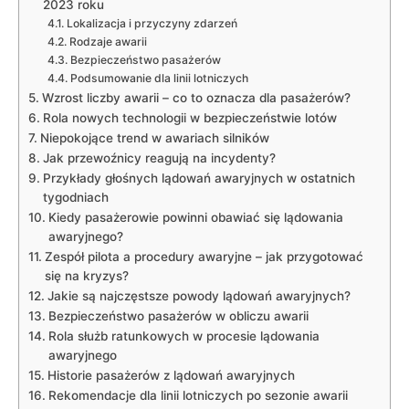
2023 roku
Lokalizacja ⁤i⁣ przyczyny⁣ zdarzeń
Rodzaje ‌awarii
Bezpieczeństwo pasażerów
Podsumowanie dla ‌linii lotniczych
Wzrost liczby awarii‌ – co to oznacza ‍dla pasażerów?
Rola​ nowych‍ technologii w ⁢bezpieczeństwie ‌lotów
Niepokojące trend ⁤w awariach silników
Jak przewoźnicy ⁢reagują na incydenty?
Przykłady głośnych lądowań awaryjnych w ostatnich
tygodniach
Kiedy pasażerowie ‌powinni obawiać się lądowania
awaryjnego?
Zespół​ pilota a procedury awaryjne –‍ jak ‍przygotować‌
się na kryzys?
Jakie są ‍najczęstsze powody lądowań awaryjnych?
Bezpieczeństwo pasażerów w obliczu‍ awarii
Rola służb ratunkowych w procesie lądowania
awaryjnego
Historie pasażerów z lądowań​ awaryjnych
Rekomendacje dla linii lotniczych po sezonie awarii