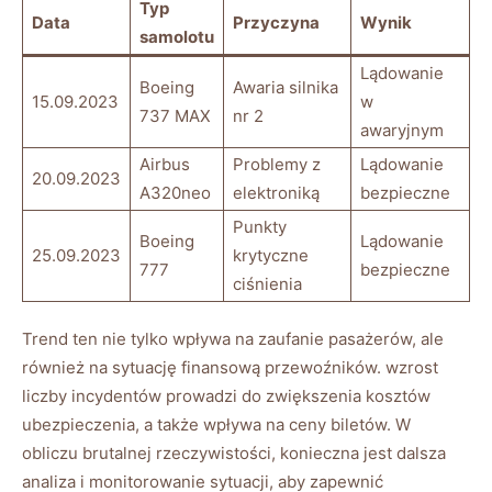
Typ
Data
Przyczyna
Wynik
samolotu
Lądowanie
Boeing
Awaria silnika
15.09.2023
w
737 MAX
nr‌ 2
awaryjnym
Airbus
Problemy z
Lądowanie ​
20.09.2023
A320neo
elektroniką
bezpieczne
Punkty⁢
Boeing
Lądowanie
25.09.2023
krytyczne
777
bezpieczne
ciśnienia
Trend ten ⁢nie ⁢tylko ‍wpływa na zaufanie⁣ pasażerów,‌ ale
⁤również ‍na sytuację finansową przewoźników. wzrost
liczby incydentów prowadzi do zwiększenia kosztów
ubezpieczenia, a także wpływa na ceny biletów. W
obliczu brutalnej rzeczywistości, konieczna ⁢jest dalsza
⁢analiza i monitorowanie sytuacji, aby zapewnić