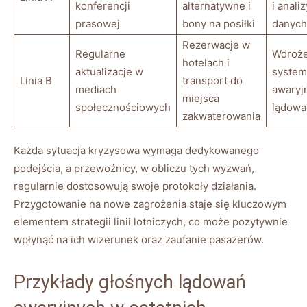
konferencji‌
alternatywne ‍i
i analiz
prasowej
bony‍ na posiłki
⁢danych
Rezerwacje​ w
Regularne
Wdroże
hotelach i
aktualizacje w
syste
Linia ⁤B
transport do
mediach‍
awaryj
miejsca
społecznościowych
lądowa
⁣zakwaterowania
Każda sytuacja kryzysowa⁤ wymaga dedykowanego
⁤podejścia, a⁣ przewoźnicy, w obliczu tych wyzwań,
regularnie dostosowują swoje protokoły działania.
Przygotowanie na nowe zagrożenia staje się kluczowym
elementem strategii linii ⁤lotniczych,⁢ co może pozytywnie
⁢wpłynąć na ich wizerunek⁣ oraz zaufanie ‍pasażerów.
Przykłady głośnych lądowań