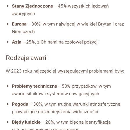
Stany Zjednoczone
⁤– 45% wszystkich lądowań
awaryjnych
Europa
– ⁢30%, w tym najwięcej w wielkiej Brytanii ⁢oraz
Niemczech
Azja
– 25%, z Chinami na czołowej⁤ pozycji
Rodzaje ‌awarii
W⁤ 2023 roku najczęściej występującymi problemami były:
Problemy⁤ techniczne
– 50% ⁤przypadków, w tym
awarie silników i systemów ​nawigacyjnych
Pogoda
– ⁢30%, w tym trudne warunki atmosferyczne
prowadzące ⁢do zmniejszenia widoczności
Błędy ludzkie
– 20%, w tym błędna ⁤identyfikacja⁤
sytuacji awaryjnych przez załogi