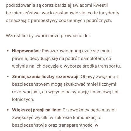
podróżowania są coraz ‌bardziej świadomi​ kwestii
bezpieczeństwa, warto zastanowić⁤ się, co​ te incydenty​
oznaczają ‌z perspektywy codziennych podróżnych.
Wzrost liczby⁤ awarii ‍może prowadzić⁢ do:
Niepewności:
Pasażerowie mogą⁤ czuć się mniej
pewnie, decydując się na podróż samolotem, co
wpłynie ‌na ich decyzje o wyborze⁤ środka⁣ transportu.
Zmniejszenia liczby ⁤rezerwacji:
Obawy związane z
bezpieczeństwem mogą skutkować mniej ⁣licznymi⁢
rezerwacjami, co wpłynie⁣ na ​sytuację ⁤finansową linii
lotniczych.
Większej presji na ​linie:
Przewoźnicy będą musieli
zwiększyć wysiłki⁤ w⁣ zakresie komunikacji​ o
bezpieczeństwie oraz transparentności w