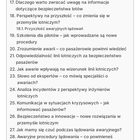
Dlaczego warto zwracać uwagę na informacje
‌dotyczące bezpieczeństwa lotów
Perspektywy na przyszłość –‌ co zmienia się‍ w
‍przemyśle lotniczym?
Przyszłość ‍awaryjnych lądowań
Szkolenia dla ‌pilotów – jak wprowadzane są⁢ nowe
procedury
Zrozumienie awarii ‌– co pasażerowie powinni wiedzieć
Odpowiedzialność linii lotniczych ‌za bezpieczeństwo
pasażerów
Jak ⁤awarie wpływają⁤ na‌ wizerunek⁤ linii⁤ lotniczych?
Słowo od ekspertów – co ‍mówią specjaliści ​o
awariach?
Analiza incydentów z perspektywy inżynierów
lotniczych
Komunikacja ⁤w ⁣sytuacjach kryzysowych – jak
informować pasażerów?
Bezpieczeństwo a innowacje⁢ – nowe rozwiązania w
przemyśle ⁢lotniczym
Jak mamy się czuć‍ podczas lądowania awaryjnego?
Awaryjne ​procedury lądowania – co​ powinieneś