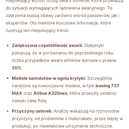
niepokojący wzrost liczby awarii silników, które ⁢prowadzą
do‍ sytuacji wymagających‍ lądowania awaryjnego. Te
‌zdarzenia budzą obawy zarówno ‌wśród⁤ pasażerów, jak i
ekspertów. Oto ⁤niektóre kluczowe informacje, które
ilustrują ten ⁢niepokojący trend:
Zwiększona częstotliwość awarii:
Statystyki
pokazują, ⁢że ⁢w ​porównaniu do poprzedniego roku
liczba przypadków ‍awarii silników wzrosła⁢ o prawie
30%
.
Modele samolotów‌ w ogniu krytyki:
Szczególnie‌
narażone są nowoczesne modele,⁢ w tym‌
boeing 737
MAX
oraz
Airbus A320neo
, które przeszły ostatnio
nawyki całej ⁤floty.
Przyczyny usterek:
⁤Analizy wskazują​ na​ różnorodne
przyczyny, od problemów z materiałami, przez błędy w
⁤produkcji, po niewłaściwe utrzymanie ⁣techniczne.