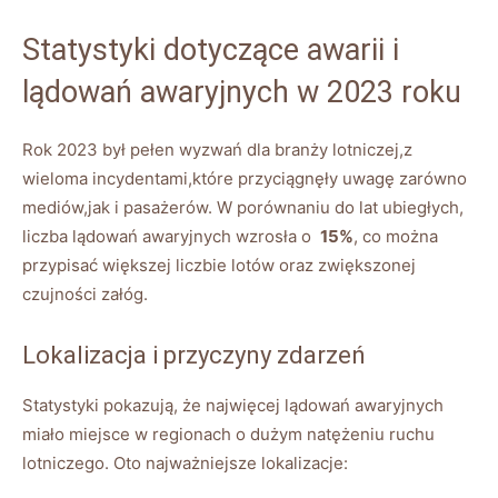
Statystyki dotyczące awarii i
lądowań ​awaryjnych​ w 2023 roku
Rok 2023 ⁢był​ pełen wyzwań dla branży lotniczej,z
wieloma incydentami,które przyciągnęły uwagę zarówno⁤
mediów,jak i pasażerów. W porównaniu do lat ubiegłych,
liczba ⁢lądowań awaryjnych wzrosła​ o ‍
15%
, co można
przypisać większej liczbie⁤ lotów oraz ⁤zwiększonej
⁢czujności załóg.
Lokalizacja ⁤i⁣ przyczyny⁣ zdarzeń
Statystyki pokazują,⁣ że najwięcej lądowań awaryjnych
miało‌ miejsce w regionach o dużym natężeniu ⁤ruchu⁣
lotniczego. Oto⁣ najważniejsze lokalizacje: