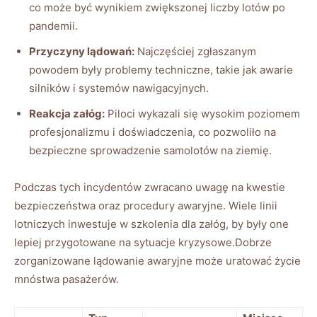
co może być wynikiem zwiększonej liczby lotów ‍po
pandemii.
Przyczyny lądowań:
Najczęściej zgłaszanym
powodem były problemy ‌techniczne,​ takie jak awarie
⁤silników i ⁣systemów nawigacyjnych.
Reakcja załóg:
Piloci⁢ wykazali się wysokim poziomem⁤
profesjonalizmu i doświadczenia, ‌co ​pozwoliło⁣ na
bezpieczne ⁣sprowadzenie⁤ samolotów na‍ ziemię.
Podczas tych incydentów zwracano‌ uwagę na kwestie
bezpieczeństwa oraz procedury⁤ awaryjne. Wiele linii
lotniczych​ inwestuje w szkolenia dla załóg, ‍by były ⁤one
lepiej ⁤przygotowane na​ sytuacje ⁣kryzysowe.Dobrze
zorganizowane lądowanie‍ awaryjne może⁤ uratować życie
mnóstwa‍ pasażerów.