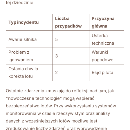
tej dziedzinie.
Liczba⁢
Przyczyna
Typ incydentu
przypadków
główna
Usterka
Awarie ⁤silnika
5
techniczna
Problem z⁢
Warunki
3
lądowaniem
pogodowe
Ostania chwila
2
Błąd pilota
korekta lotu
Ostatnie ⁤zdarzenia zmuszają do refleksji ⁤nad tym,⁤ jak
*nowoczesne technologie* mogą wspierać⁢
bezpieczeństwo ⁤lotów. Przy wykorzystaniu ⁤systemów
monitorowania w czasie ‍rzeczywistym oraz analizy
danych z wcześniejszych lotów możliwe jest
zredukowanie liczby zdarzeń oraz wprowadzenie