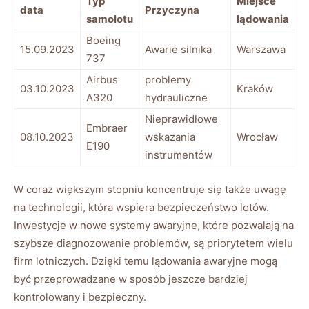
Typ
Miejsce⁢
data
Przyczyna
samolotu
lądowania
Boeing⁢
15.09.2023
Awarie silnika
Warszawa
737
Airbus
problemy
03.10.2023
Kraków
A320
hydrauliczne
Nieprawidłowe⁣
Embraer
08.10.2023
wskazania
Wrocław
E190
instrumentów
W ⁣coraz większym⁤ stopniu​ koncentruje się także uwagę
na technologii, która⁤ wspiera bezpieczeństwo‍ lotów.
Inwestycje w nowe⁣ systemy awaryjne, ⁢które‌ pozwalają ‍na
szybsze diagnozowanie problemów, są priorytetem wielu
firm lotniczych. Dzięki temu lądowania awaryjne mogą‍
być⁣ przeprowadzane w sposób jeszcze bardziej​
kontrolowany i bezpieczny.