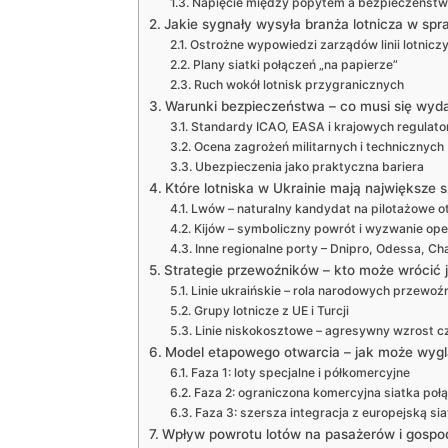
Napięcie między popytem a bezpieczeńst
Jakie sygnały wysyła branża lotnicza w spr
Ostrożne wypowiedzi zarządów linii lotnicz
Plany siatki połączeń „na papierze”
Ruch wokół lotnisk przygranicznych
Warunki bezpieczeństwa – co musi się wyda
Standardy ICAO, EASA i krajowych regulat
Ocena zagrożeń militarnych i technicznych
Ubezpieczenia jako praktyczna bariera
Które lotniska w Ukrainie mają największe 
Lwów – naturalny kandydat na pilotażowe o
Kijów – symboliczny powrót i wyzwanie ope
Inne regionalne porty – Dnipro, Odessa, C
Strategie przewoźników – kto może wrócić 
Linie ukraińskie – rola narodowych przewoź
Grupy lotnicze z UE i Turcji
Linie niskokosztowe – agresywny wzrost c
Model etapowego otwarcia – jak może wyg
Faza 1: loty specjalne i półkomercyjne
Faza 2: ograniczona komercyjna siatka poł
Faza 3: szersza integracja z europejską si
Wpływ powrotu lotów na pasażerów i gospo