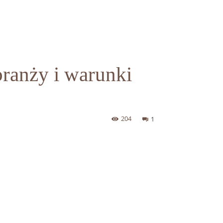
branży i warunki
204
1