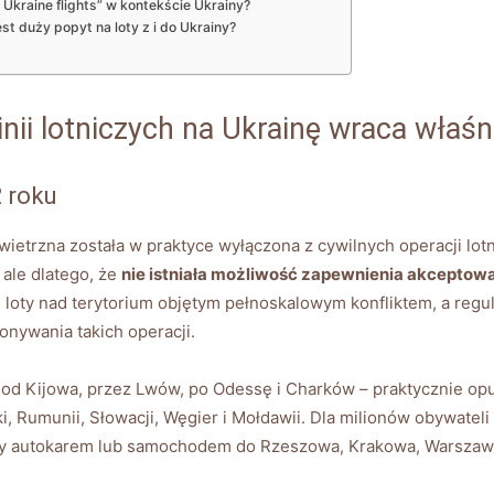
 Ukraine flights” w kontekście Ukrainy?
est duży popyt na loty z i do Ukrainy?
nii lotniczych na Ukrainę wraca właśn
2 roku
etrzna została w praktyce wyłączona z cywilnych operacji lotni
 ale dlatego, że
nie istniała możliwość zapewnienia akcepto
loty nad terytorium objętym pełnoskalowym konfliktem, a regula
onywania takich operacji.
– od Kijowa, przez Lwów, po Odessę i Charków – praktycznie opu
i, Rumunii, Słowacji, Węgier i Mołdawii. Dla milionów obywatel
azdy autokarem lub samochodem do Rzeszowa, Krakowa, Warszawy