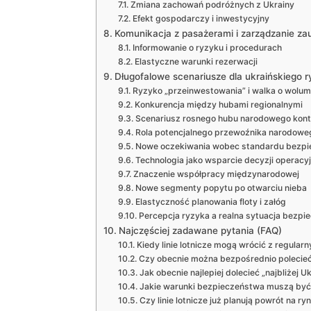
Zmiana zachowań podróżnych z Ukrainy
Efekt gospodarczy i inwestycyjny
Komunikacja z pasażerami i zarządzanie za
Informowanie o ryzyku i procedurach
Elastyczne warunki rezerwacji
Długofalowe scenariusze dla ukraińskiego r
Ryzyko „przeinwestowania” i walka o wolu
Konkurencja między hubami regionalnymi
Scenariusz rosnego hubu narodowego kontr
Rola potencjalnego przewoźnika narodowe
Nowe oczekiwania wobec standardu bezp
Technologia jako wsparcie decyzji operacy
Znaczenie współpracy międzynarodowej
Nowe segmenty popytu po otwarciu nieba
Elastyczność planowania floty i załóg
Percepcja ryzyka a realna sytuacja bezpi
Najczęściej zadawane pytania (FAQ)
Kiedy linie lotnicze mogą wrócić z regularn
Czy obecnie można bezpośrednio polecie
Jak obecnie najlepiej dolecieć „najbliżej 
Jakie warunki bezpieczeństwa muszą być 
Czy linie lotnicze już planują powrót na ry