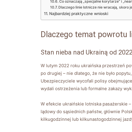
Co oznaczają „specjalne korytarze” i „near
Dlaczego linie lotnicze nie wracają, skoro j
Najbardziej praktyczne wnioski
Dlaczego temat powrotu li
Stan nieba nad Ukrainą od 202
W lutym 2022 roku ukraińska przestrzeń powi
po drugiej – nie dlatego, że nie było popytu,
Ubezpieczyciele wycofali polisy obejmujące 
wydali ostrzeżenia lub formalne zakazy wyk
W efekcie ukraińskie lotniska pasażerskie 
lądowy do sąsiednich państw, głównie Polsk
kilkugodzinnej lub kilkunastogodzinnej j