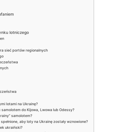
ufaniem
ynku lotniczego
men
a sieć portów regionalnych
go
ieczeństwa
jnych
eczeństwa
ymi lotami na Ukrainę?
ć samolotem do Kijowa, Lwowa lub Odessy?
Ukrainy” samolotem?
spełnione, aby loty na Ukrainę zostały wznowione?
nek ukraiński?