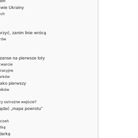
wem
awie Ukrainy
ych
rzyć, zanim linie wrócą
orów
szanse na pierwsze loty
twarcie
racyjne
harków
jako pierwszy
ników
zy ostrożne wejście?
lądać „mapa powrotu”
ączeń
atką
darkę