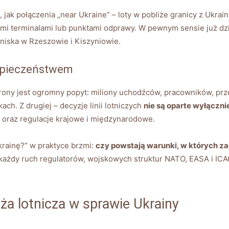
, jak połączenia „near Ukraine” – loty w pobliże granicy z Uk
i terminalami lub punktami odprawy. W pewnym sensie już dziś
lotniska w Rzeszowie i Kiszyniowie.
zpieczeństwem
trony jest ogromny popyt: miliony uchodźców, pracowników, prz
ch. Z drugiej – decyzje linii lotniczych
nie są oparte wyłączni
 oraz regulacje krajowe i międzynarodowe.
Ukrainę?” w praktyce brzmi:
czy powstają warunki, w których za
każdy ruch regulatorów, wojskowych struktur NATO, EASA i ICA
ża lotnicza w sprawie Ukrainy