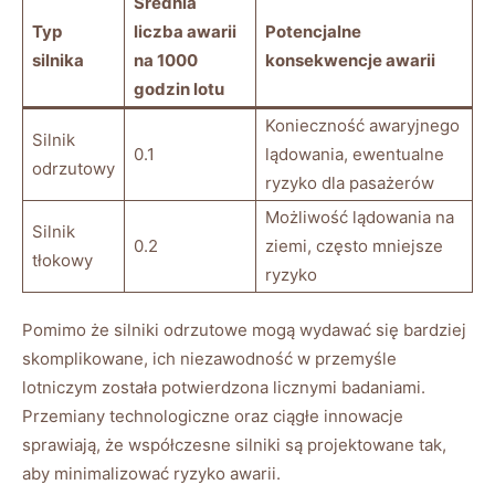
Średnia
Typ
liczba awarii‍
Potencjalne
silnika
na ​1000
⁣konsekwencje awarii
‌godzin lotu
Konieczność‍ awaryjnego
Silnik
0.1
lądowania, ewentualne
odrzutowy
ryzyko‍ dla pasażerów
Możliwość lądowania‌ na
Silnik
0.2
ziemi, często mniejsze
tłokowy
ryzyko
Pomimo że silniki odrzutowe mogą ⁣wydawać się bardziej
skomplikowane, ich niezawodność ⁣w przemyśle
lotniczym została​ potwierdzona ‌licznymi badaniami.
Przemiany ⁢technologiczne oraz ciągłe innowacje ​
sprawiają, że współczesne silniki są projektowane tak,
‌aby minimalizować ryzyko awarii.