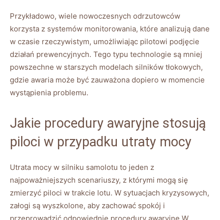
Przykładowo, wiele⁣ nowoczesnych odrzutowców
korzysta⁣ z ⁣systemów monitorowania, które analizują dane
w czasie rzeczywistym, umożliwiając pilotowi ⁤podjęcie ​
działań prewencyjnych. Tego ⁢typu technologie ​są mniej
powszechne w starszych modelach silników tłokowych,⁤
gdzie awaria może być zauważona‌ dopiero w‍ momencie⁣
wystąpienia problemu.
Jakie procedury awaryjne stosują
piloci w przypadku utraty mocy
Utrata mocy w silniku samolotu ‍to jeden z
najpoważniejszych scenariuszy, ⁢z którymi mogą się
zmierzyć piloci w trakcie lotu. W sytuacjach kryzysowych,
załogi są wyszkolone, aby zachować spokój i
przeprowadzić ⁢odpowiednie procedury awaryjne.W