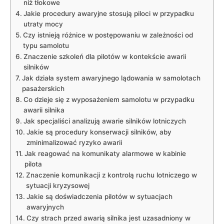
niż tłokowe
Jakie procedury awaryjne stosują piloci w przypadku
utraty mocy
Czy istnieją różnice⁢ w postępowaniu w zależności​ od
typu samolotu
Znaczenie szkoleń⁢ dla‍ pilotów‍ w kontekście awarii
silników
Jak działa system ​awaryjnego lądowania w samolotach
pasażerskich
Co ⁢dzieje⁤ się z wyposażeniem samolotu w przypadku
awarii silnika
Jak ⁢specjaliści analizują awarie ⁢silników lotniczych
Jakie ​są ​procedury konserwacji silników, aby⁣
zminimalizować ryzyko ​awarii
Jak reagować na komunikaty alarmowe⁤ w ‍kabinie ​
pilota
Znaczenie komunikacji z ‌kontrolą ruchu lotniczego w
sytuacji kryzysowej
Jakie⁢ są doświadczenia pilotów⁢ w sytuacjach
awaryjnych
Czy strach przed awarią silnika jest uzasadniony w