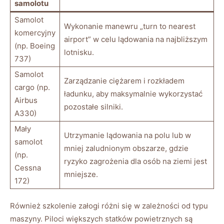
samolotu
Samolot
Wykonanie manewru „turn to nearest
⁣komercyjny
airport” w celu lądowania na⁣ najbliższym
⁤(np. Boeing
lotnisku.
737)
Samolot
Zarządzanie⁤ ciężarem i ⁢rozkładem
⁤cargo (np.⁣
ładunku, aby maksymalnie wykorzystać
Airbus
pozostałe silniki.
A330)
Mały
Utrzymanie lądowania ⁤na polu lub w
samolot
mniej zaludnionym ⁣obszarze, gdzie
(np.
ryzyko zagrożenia dla osób‍ na ziemi jest
Cessna
mniejsze.
172)
Również​ szkolenie załogi różni się w zależności od‌ typu
maszyny. Piloci większych⁣ statków powietrznych⁢ są