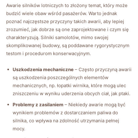
Awarie silników lotniczych to złożony temat,‌ który może
budzić wiele obaw wśród pasażerów. Warto jednak‍
poznać​ najczęstsze przyczyny takich awarii, aby lepiej
zrozumieć, jak‌ dobrze​ są one zaprojektowane i czym ⁢się
charakteryzują.​ Silniki samolotów, mimo swojej
skomplikowanej‍ budowy, są poddawane⁤ rygorystycznym
testom⁤ i procedurom konserwacyjnym.
Uszkodzenia mechaniczne
–‌ Często przyczyną ⁣awarii‌
są ​uszkodzenia poszczególnych elementów
mechanicznych, np. łopatki wirnika, które mogą ulec
zniszczeniu w wyniku uderzenia⁢ obcych ciał, jak ptaki.
Problemy z zasilaniem
– Niekiedy awarie mogą być
wynikiem problemów z dostarczaniem paliwa do
silnika, co wpływa na zdolność utrzymania pełnej
mocy.