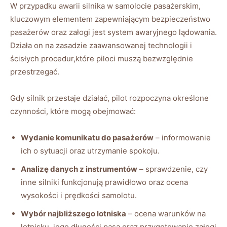
W‍ przypadku ⁢awarii silnika w samolocie pasażerskim,
kluczowym​ elementem zapewniającym bezpieczeństwo
pasażerów oraz załogi jest system awaryjnego⁤ lądowania.⁢
Działa on ⁢na zasadzie zaawansowanej⁢ technologii i
ścisłych procedur,które piloci muszą bezwzględnie
przestrzegać.
Gdy silnik przestaje działać, pilot rozpoczyna określone
czynności, które mogą obejmować:
Wydanie komunikatu do pasażerów
– informowanie
ich o sytuacji oraz utrzymanie spokoju.
Analizę danych z instrumentów
– sprawdzenie, czy
inne silniki funkcjonują prawidłowo oraz ocena⁤
wysokości i‌ prędkości ‍samolotu.
Wybór najbliższego lotniska
– ocena ⁣warunków na
lotnisku, jego długości pasa oraz ⁣przygotowanie załogi