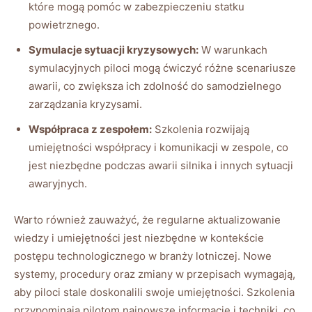
które ⁢mogą pomóc w zabezpieczeniu statku
powietrznego.
Symulacje ‌sytuacji ⁤kryzysowych:
W warunkach​
symulacyjnych piloci mogą ćwiczyć⁢ różne‌ scenariusze
awarii, co zwiększa ich zdolność ​do samodzielnego
zarządzania kryzysami.
Współpraca z zespołem:
Szkolenia rozwijają
umiejętności współpracy i komunikacji‍ w zespole, co⁢
jest⁣ niezbędne podczas awarii silnika ​i innych sytuacji
awaryjnych.
Warto również zauważyć, że regularne aktualizowanie
‌wiedzy i umiejętności ​jest ​niezbędne ⁤w⁤ kontekście
⁤postępu technologicznego w branży lotniczej. Nowe
systemy, procedury⁤ oraz zmiany w przepisach wymagają,
aby piloci stale doskonalili swoje umiejętności. ⁣Szkolenia⁣
przypominają pilotom najnowsze informacje‍ i techniki, co