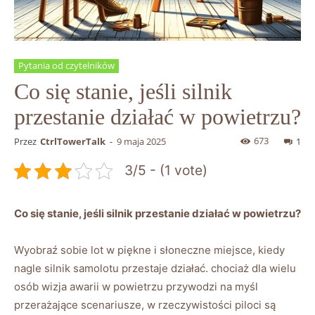
Pytania od czytelników
Co się stanie, jeśli silnik
przestanie działać w powietrzu?
673
Przez
CtrlTowerTalk
-
9 maja 2025
1
3/5 - (1 vote)
Co ​się stanie, jeśli silnik przestanie działać w powietrzu?
Wyobraź sobie lot w⁣ piękne i słoneczne miejsce,⁤ kiedy
nagle silnik ‍samolotu przestaje działać. chociaż dla wielu‌
osób ‌wizja awarii w ‍powietrzu ⁤przywodzi na ‌myśl
przerażające ⁢scenariusze, w rzeczywistości piloci są