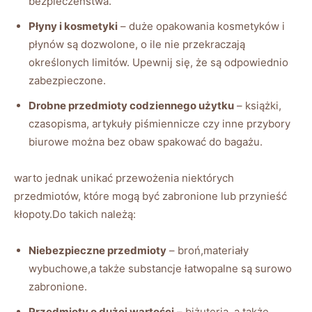
bezpieczeństwa.
Płyny i kosmetyki
– duże opakowania kosmetyków i
płynów są dozwolone, o ile nie przekraczają
określonych limitów. Upewnij się, że są odpowiednio
zabezpieczone.
Drobne przedmioty codziennego użytku
– książki,
czasopisma, artykuły piśmiennicze czy inne przybory
biurowe można bez obaw spakować do bagażu.
warto jednak unikać przewożenia niektórych
przedmiotów, które mogą być zabronione lub przynieść
kłopoty.Do takich należą:
Niebezpieczne przedmioty
– broń,materiały
wybuchowe,a także substancje łatwopalne są surowo
zabronione.
Przedmioty o dużej wartości
– biżuteria, a także