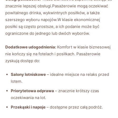
znacznie ⁤lepszej obsługi.Pasażerowie mogą oczekiwać⁣
powitalnego⁣ drinka, wykwintnych posiłków, a także‍
szerszego⁤ wyboru napojów.W klasie‌ ekonomicznej
‍posiłki są często prostsze, a ich ⁤podanie może być ​
ograniczone do jednego lub dwóch wyborów.
Dodatkowe udogodnienia:
Komfort w klasie biznesowej
nie kończy ‌się na ‍fotelach i posiłkach. Pasażerowie
zyskują‍ dostęp⁣ do:
Salony lotniskowe
– idealne‍ miejsce na relaks przed
lotem.
Priorytetowa⁣ odprawa
–⁣ znacznie ‌krótszy czas⁣
oczekiwania na lot.
Przekąski ⁤i napoje
– dostępne ​przez⁤ całą⁢ podróż.