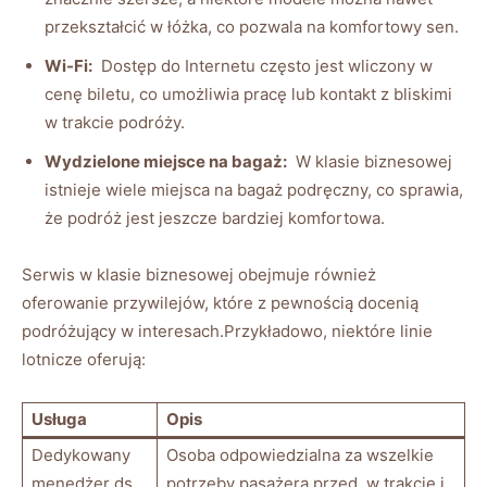
przekształcić w łóżka, co pozwala na komfortowy sen.
Wi-Fi:
‌ Dostęp do Internetu często⁤ jest⁣ wliczony ​w
cenę​ biletu, co umożliwia pracę ⁢lub kontakt z bliskimi
w ⁤trakcie podróży.
Wydzielone‍ miejsce na bagaż:
​ W klasie ⁤biznesowej
istnieje wiele ​miejsca na‌ bagaż podręczny, co⁣ sprawia,
⁤że​ podróż⁣ jest jeszcze‌ bardziej ‌komfortowa.
Serwis⁢ w klasie biznesowej obejmuje również⁣
oferowanie przywilejów, które z pewnością docenią
podróżujący w interesach.Przykładowo, niektóre linie
lotnicze oferują:
Usługa
Opis
Dedykowany
Osoba ⁤odpowiedzialna za‌ wszelkie
menedżer ds.
potrzeby‍ pasażera⁢ przed, w trakcie i ​