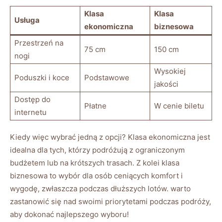
Klasa
Klasa
Usługa
ekonomiczna
biznesowa
Przestrzeń​ na
75 cm
150 cm
nogi
Wysokiej
Poduszki i koce
Podstawowe
⁣jakości
Dostęp do
Płatne
W cenie biletu
internetu
Kiedy więc ‍wybrać jedną z opcji? Klasa⁣ ekonomiczna jest
idealna dla tych, którzy podróżują z⁤ ograniczonym
budżetem lub na krótszych⁤ trasach. Z kolei klasa
⁢biznesowa to wybór dla osób ⁢ceniących komfort ‌i
⁤wygodę, zwłaszcza podczas⁣ dłuższych lotów. warto
zastanowić się nad swoimi priorytetami⁤ podczas podróży,
aby ‍dokonać najlepszego wyboru!