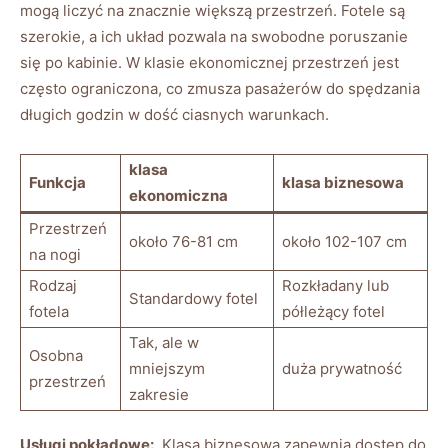
mogą liczyć na znacznie większą przestrzeń. Fotele‌ są
szerokie, a ich ‍układ pozwala na⁤ swobodne⁣ poruszanie
się po ‍kabinie. W klasie ekonomicznej przestrzeń jest
często‌ ograniczona, co zmusza pasażerów do spędzania‍
długich godzin w dość ciasnych warunkach.
klasa
Funkcja
klasa biznesowa
ekonomiczna
Przestrzeń
około 76-81‍ cm
około ⁤102-107 cm
na nogi
Rodzaj
Rozkładany⁢ lub
Standardowy⁤ fotel
fotela
półleżący ‍fotel
Tak, ale w
Osobna
mniejszym
duża prywatność
przestrzeń
zakresie
Usługi pokładowe:
‌ Klasa ​biznesowa ‍zapewnia dostęp do