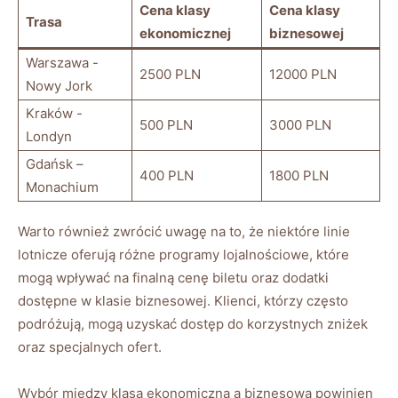
Cena klasy
Cena klasy
Trasa
ekonomicznej
biznesowej
Warszawa ‌-
2500⁢ PLN
12000 PLN
Nowy Jork
Kraków ​- ​
500​ PLN
3000 PLN
Londyn
Gdańsk –
400 ​PLN
1800 ⁢PLN
Monachium
Warto również zwrócić uwagę na to,⁤ że niektóre linie
lotnicze oferują różne programy lojalnościowe, które
mogą wpływać na ⁢finalną cenę⁢ biletu oraz dodatki
dostępne w klasie biznesowej. Klienci,⁢ którzy często
⁢podróżują, mogą uzyskać dostęp do⁢ korzystnych⁢ zniżek
oraz specjalnych‍ ofert.
Wybór między klasą‌ ekonomiczną a biznesową powinien‍