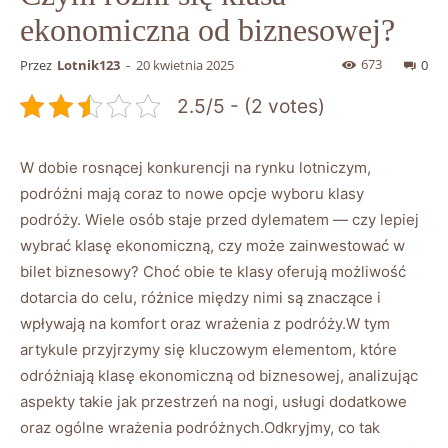
ekonomiczna od biznesowej?
673
Przez
Lotnik123
-
20 kwietnia 2025
0
2.5/5 - (2 votes)
W dobie rosnącej konkurencji ⁣na⁢ rynku lotniczym,
podróżni ‌mają coraz to nowe opcje wyboru⁣ klasy
podróży. ⁢Wiele osób staje przed dylematem —⁣ czy lepiej
wybrać ⁤klasę ekonomiczną, czy może‌ zainwestować⁤ w
⁤bilet biznesowy? Choć ‌obie‍ te‌ klasy‍ oferują możliwość
dotarcia do ‌celu, różnice ​między nimi są znaczące i
⁣wpływają na komfort oraz wrażenia⁤ z podróży.W tym
artykule przyjrzymy się kluczowym elementom, które‍
odróżniają klasę ekonomiczną‍ od biznesowej,​ analizując
aspekty takie jak ⁢przestrzeń na ‌nogi, usługi dodatkowe
oraz​ ogólne wrażenia podróżnych.Odkryjmy, co tak