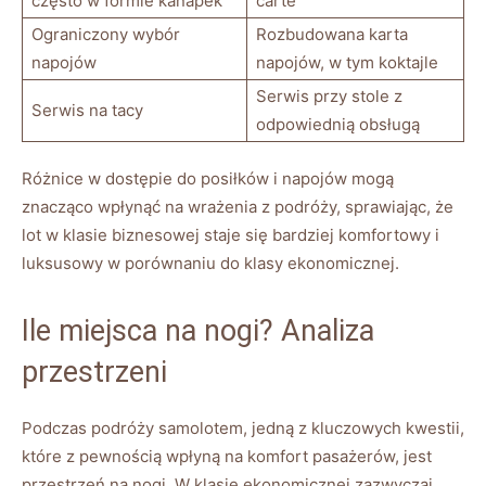
często w formie kanapek
carte
Ograniczony‌ wybór
Rozbudowana karta
napojów
napojów, w tym koktajle
Serwis ​przy stole z
Serwis ⁣na tacy
odpowiednią obsługą
Różnice w dostępie do posiłków i‍ napojów mogą
znacząco ‍wpłynąć⁢ na ⁣wrażenia z podróży, sprawiając, że
lot w klasie biznesowej staje się bardziej komfortowy i
luksusowy w porównaniu do klasy ‍ekonomicznej.
Ile miejsca na ⁢nogi? Analiza
przestrzeni
Podczas ​podróży samolotem, jedną z kluczowych kwestii,
które z pewnością⁢ wpłyną na komfort ⁣pasażerów, ‌jest
‌przestrzeń na nogi. W klasie ekonomicznej zazwyczaj