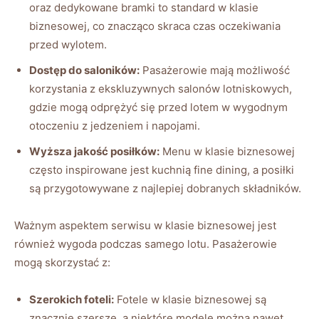
oraz dedykowane bramki to standard ‌w ‌klasie
biznesowej, co‌ znacząco skraca czas oczekiwania⁣
przed‍ wylotem.
Dostęp ‌do saloników:
Pasażerowie ‍mają ‌możliwość
korzystania z ekskluzywnych salonów lotniskowych,
gdzie mogą odprężyć ‍się przed lotem w wygodnym
otoczeniu‌ z jedzeniem ⁤i napojami.
Wyższa jakość ⁤posiłków:
Menu w klasie biznesowej
często inspirowane jest kuchnią⁢ fine dining, a posiłki
są przygotowywane z najlepiej dobranych składników.
Ważnym ‌aspektem serwisu‌ w ⁣klasie⁣ biznesowej⁤ jest
również wygoda‍ podczas samego lotu. ⁤Pasażerowie
mogą ⁤skorzystać z:
Szerokich ‌foteli:
Fotele w‍ klasie biznesowej są
znacznie szersze, a niektóre modele można nawet