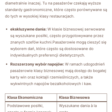
diametralnie inaczej.⁤ Tu⁤ na ⁣pasażerów czekają wyższe
standardy gastronomiczne,‍ które często porównywane są
do ⁢tych w wysokiej klasy restauracjach.
ekskluzywne dania:
W klasie biznesowej ⁢serwowane⁣
są wyszukane posiłki, ​często przygotowywane przez
znanych szefów kuchni.Pasażerowie mogą cieszyć się⁤
wyborem dań,⁤ które ‍często są dostosowane ⁤do⁤
indywidualnych ⁢preferencji dietetycznych.
Rozszerzony wybór napojów:
W ramach ⁢udogodnień
pasażerowie klasy ⁣biznesowej mają⁤ dostęp do bogatej
karty win oraz‌ koktajli​ rzemieślniczych, a ⁣także
wykwintnych napojów bezalkoholowych i‌ kaw.
Klasa Ekonomiczna
Klasa Biznesowa
Podstawowe posiłki,
Wyszukane dania ⁢à la