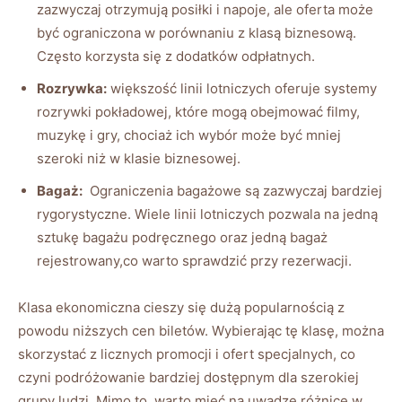
zazwyczaj otrzymują ‌posiłki ⁣i napoje, ale oferta‍ może
być ograniczona‍ w porównaniu z klasą biznesową.
⁣Często korzysta się ​z dodatków odpłatnych.
Rozrywka:
większość linii lotniczych oferuje systemy
rozrywki pokładowej, które mogą obejmować filmy,
muzykę⁢ i gry, chociaż ich wybór może być⁣ mniej⁤
szeroki niż‍ w​ klasie biznesowej.
Bagaż:
⁢ Ograniczenia bagażowe są zazwyczaj bardziej
rygorystyczne. Wiele linii lotniczych pozwala na⁢ jedną
sztukę bagażu podręcznego​ oraz⁣ jedną bagaż
rejestrowany,co warto sprawdzić ⁣przy rezerwacji.
Klasa ekonomiczna cieszy się ‌dużą ‌popularnością z
powodu niższych cen biletów. Wybierając tę klasę,‍ można
⁣skorzystać z licznych promocji ‌i ofert specjalnych, co
czyni podróżowanie bardziej dostępnym dla szerokiej
grupy ludzi. Mimo⁣ to, warto mieć ‌na uwadze różnice ⁣w