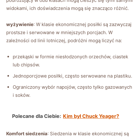
podróżujący w obu klasach mogą cieszyć się tymi samymi​
widokami, ich doświadczenia mogą się znacząco różnić.
wyżywienie
: W klasie ekonomicznej​ posiłki‌ są zazwyczaj
‌prostsze i serwowane w mniejszych‌ porcjach. W
zależności od⁢ linii lotniczej, ​podróżni mogą liczyć na:
przekąski​ w‍ formie​ niesłodzonych orzechów, ciastek
lub chipsów.
Jednoporcjowe​ posiłki, często⁢ serwowane na⁣ plastiku.
Ograniczony wybór napojów, często tylko⁣ gazowanych
‌i ⁣soków.
Polecane dla Ciebie:
Kim był Chuck Yeager?
Komfort siedzenia
: Siedzenia w klasie⁤ ekonomicznej są