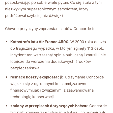
pozostawiając ​po sobie wiele⁢ pytań.⁣ Co ⁣się stało z tym
niezwykłym supersonicznym⁤ samolotem, który⁤
podróżował szybciej niż dźwięk?
Główne przyczyny zaprzestania lotów Concorde to:
Katastrofa lotu ⁤Air France 4590:
⁢W 2000 roku doszło
do tragicznego wypadku, w którym‌ zginęły 113 osób.
Incydent ten wstrząsnął ⁤opinią ⁤publiczną i ​zmusił linie
lotnicze do wdrożenia dodatkowych środków
bezpieczeństwa.
rosnące⁢ koszty ​eksploatacji:
⁢ Utrzymanie Concorde
wiązało​ się⁣ z ogromnymi kosztami,zarówno
finansowymi,jak i związanymi‍ z ⁢zaawansowaną
technologią konserwacji.
zmiany w przepisach dotyczących hałasu:
Concorde⁤
był krytykowany za emitowanie hałasu,‌ co ograniczało