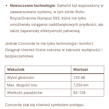
Nowoczesne technologie
: Samolot był wyposażony w
zaawansowane‌ systemy, w tym⁢ silniki Rolls-
Royce/Snecma Olympus 593,⁣ które nie tylko
umożliwiały osiąganie naddźwiękowych prędkości, ale
także zapewniały efektywność​ paliwową.
Jednak Concorde to nie tylko technologia i komfort.⁣
Osiągnął również liczne sukcesy w zakresie wydajności i
bezpieczeństwa:
Wskaźnik
Wartość
Wylot głośności
130 dB
Max. ⁢długość lotu
7,250 km
Wielkość pasażerów
92-128
Concorde‌ stał się również symbolem ​postępu