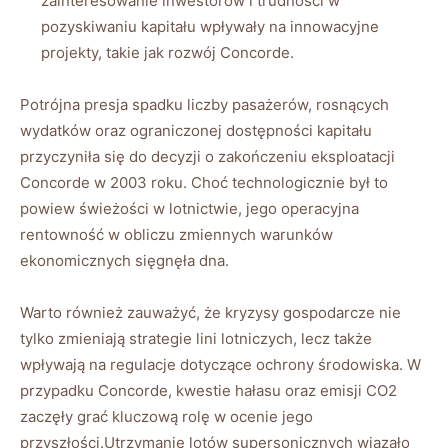
zainteresowanie inwestorów i trudności w
⁣pozyskiwaniu kapitału wpływały na ‍innowacyjne
⁢projekty,⁣ takie⁢ jak rozwój Concorde.
Potrójna ⁢presja spadku⁣ liczby pasażerów, rosnących
wydatków oraz ograniczonej⁣ dostępności ⁤kapitału
przyczyniła się do decyzji o zakończeniu eksploatacji
Concorde w 2003⁢ roku. Choć technologicznie był to⁣
powiew świeżości w lotnictwie, jego ​operacyjna
rentowność ‍w obliczu⁢ zmiennych warunków‍
ekonomicznych⁢ sięgnęła dna.
Warto również zauważyć, że kryzysy gospodarcze​ nie
tylko⁣ zmieniają​ strategie ⁤lini ⁤lotniczych, lecz także
wpływają na regulacje dotyczące ochrony środowiska.⁢ W
przypadku Concorde, kwestie⁤ hałasu ‍oraz emisji CO2‌
zaczęły ​grać⁤ kluczową rolę w ocenie jego⁢
przyszłości.Utrzymanie lotów supersonicznych​ wiązało