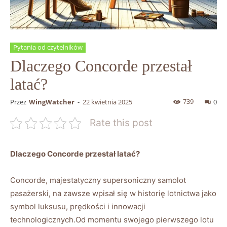
Pytania od czytelników
Dlaczego Concorde przestał
latać?
739
Przez
WingWatcher
-
22 kwietnia 2025
0
Rate this post
Dlaczego Concorde przestał latać?
Concorde, majestatyczny supersoniczny samolot
⁤pasażerski,⁢ na zawsze wpisał⁣ się w historię lotnictwa jako
symbol luksusu, prędkości i ‌innowacji
technologicznych.Od momentu⁤ swojego pierwszego lotu