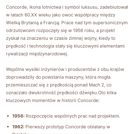
Concorde,‌ ikona ‍lotnictwa i ‍symbol luksusu,‌ zadebiutował
⁢w latach 60.XX wieku⁤ jako owoc współpracy między
Wielką Brytanią a Francją. ‌Prace nad tym supersonicznym
odrzutowcem rozpoczęły ⁢się w 1956 roku,⁢ a projekt
⁣zyskał ‌na⁣ znaczeniu‍ w czasie zimnej wojny, kiedy ⁣to
‌prędkość i technologia stały ⁣się kluczowymi elementami
rywalizacji międzynarodowej.
Wspólne wysiłki inżynierów i producentów z obu krajów
doprowadziły do powstania maszyny, która mogła
przemieszczać się‍ z ​prędkością ‌ponad Mach 2, ‌co
oznaczało ​dwukrotność prędkości dźwięku.Oto kilka
kluczowych ⁢momentów⁢ w historii Concorde:
1956:
‍Rozpoczęcie⁣ wspólnych prac nad projektem.
1962:
Pierwszy​ prototyp ‌Concorde oblatany w