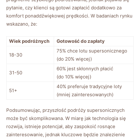
pytanie, czy‌ klienci są gotowi zapłacić dodatkowo za
⁤komfort ponaddźwiękowej prędkości. W badaniach ⁤rynku
wskazano, że:
Wiek ⁣podróżnych
Gotowość do zapłaty
75% ⁣chce lotu supersonicznego
18-30
(do 20% więcej)
60% jest​ skłonnych płacić
31-50
(do 10% więcej)
40% preferuje ‍tradycyjne loty
51+
(mniej zainteresowanych)
Podsumowując, przyszłość podróży ⁤supersonicznych ​
może być skomplikowana. W ‍miarę ‍jak technologia ⁣się
rozwija, ⁤istnieje ‍potencjał, aby ⁤zaspokoić ​rosnące⁤
zainteresowanie, ​jednak kluczowe będzie znalezienie