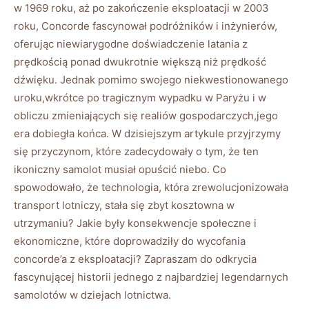
w 1969 roku, aż po‍ zakończenie‍ eksploatacji w ⁢2003​
roku,⁣ Concorde ‍fascynował podróżników i inżynierów,
oferując niewiarygodne doświadczenie latania z
prędkością ponad dwukrotnie ⁢większą niż prędkość
dźwięku. Jednak pomimo‌ swojego niekwestionowanego ​
uroku,wkrótce⁣ po tragicznym wypadku w Paryżu i w
obliczu zmieniających⁢ się realiów gospodarczych,jego⁢
era dobiegła​ końca. W dzisiejszym artykule przyjrzymy
się przyczynom, które zadecydowały o tym, że ten
⁤ikoniczny samolot musiał⁢ opuścić niebo. Co
spowodowało, że technologia, ⁤która zrewolucjonizowała
transport lotniczy, stała się zbyt kosztowna⁤ w
utrzymaniu? Jakie były konsekwencje społeczne i
ekonomiczne, które doprowadziły do ​wycofania
concorde’a ⁢z eksploatacji? ⁣Zapraszam do odkrycia
fascynującej historii jednego z najbardziej legendarnych
samolotów w dziejach lotnictwa.