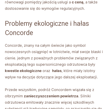
równowagi pomiędzy‌ jakością usługi a
c ceną
, a także
dostosowanie się ‌do wymogów regulacyjnych.
Problemy‌ ekologiczne i ‍hałas
Concorde
Concorde, znany na całym świecie jako symbol
nowoczesnych osiągnięć w lotnictwie, miał swoje blaski i
cienie. jednym z poważnych problemów związanych‌ z
eksploatacją tego supersonicznego odrzutowca były
kwestie ekologiczne
oraz ⁤
hałas
, które miały istotny
⁢wpływ na decyzje dotyczące jego dalszej eksploatacji.
Przede⁤ wszystkim, podróż Concordem ⁣wiązała się z
‌olbrzymim
zanieczyszczeniem powietrza
. Silniki
odrzutowca emitowały znacznie więcej ‍szkodliwych
substancji niż tradycyjne samoloty, co przyczyniło się do