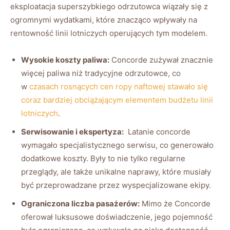
⁢eksploatacja superszybkiego odrzutowca ‌wiązały się z⁤
ogromnymi wydatkami, które⁤ znacząco ⁣wpływały‌ na
rentowność linii ⁣lotniczych operujących tym modelem.
Wysokie koszty paliwa:
Concorde zużywał znacznie
‍więcej paliwa niż tradycyjne odrzutowce, co
w
czasach ‌rosnących cen ⁢ropy naftowej stawało się
coraz bardziej obciążającym ⁢elementem budżetu​ linii⁤
lotniczych
.
Serwisowanie i ekspertyza:
‍ Latanie concorde⁢
wymagało specjalistycznego serwisu, ⁤co‍ generowało
dodatkowe koszty. Były to nie tylko regularne
przeglądy, ale‍ także unikalne naprawy,⁤ które‍ musiały‍
być przeprowadzane przez​ wyspecjalizowane ‌ekipy.
Ograniczona liczba pasażerów:
Mimo że⁢ Concorde
‌oferował luksusowe doświadczenie, ⁤jego pojemność