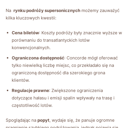
Na ⁤
rynku podróży ⁣supersonicznych
możemy zauważyć
kilka kluczowych ‌kwestii:
Cena biletów
: Koszty podróży były‍ znacznie wyższe w
porównaniu do transatlantyckich ⁣lotów
konwencjonalnych.
Ograniczona dostępność
: Concorde mógł oferować
tylko niewielką liczbę‍ miejsc, co ⁤przekładało ⁤się na
ograniczoną ⁣dostępność dla szerokiego⁣ grona⁣
klientów.
Regulacje prawne
: Zwiększone‍ ograniczenia
dotyczące hałasu i emisji spalin ⁢wpływały⁢ na trasę ⁤i
częstotliwość lotów.
Spoglądając na
popyt
, wydaje⁣ się, ‍że panuje ogromne
pragnienie szybkiego podróżowania, ⁤jednak​ pojawia się