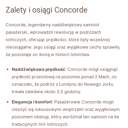
Zalety ⁤i osiągi Concorde
Concorde, legendarny naddźwiękowy samolot
pasażerski, wprowadził rewolucję⁣ w podróżach
lotniczych, oferując prędkości, które ⁢były‌ wcześniej
nieosiągalne. jego osiągi oraz wyjątkowe cechy sprawiły,
że​ pozostaje ⁣on ikoną⁣ w historii lotnictwa.
Naddźwiękowa‌ prędkość
: Concorde mógł osiągnąć
prędkość przelotową na poziomie⁤ ponad 2 Mach, co
oznaczało, ⁤że podróż z‍ Londynu do Nowego Jorku⁤
trwała zaledwie około 3,5 godziny.
Elegancja i komfort
: ⁣Pasażerowie⁢ Concorde mogli
cieszyć się luksusowymi⁣ wnętrzami oraz⁤ wyjątkowym
poziomem obsługi, który wyróżniał ten ⁢samolot na tle
‍tradycyjnych linii lotniczych.