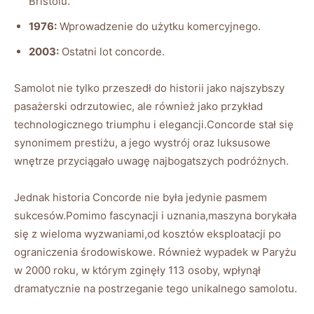
Bristolu.
1976:
Wprowadzenie do​ użytku komercyjnego.
2003:
Ostatni lot concorde.
Samolot ‍nie tylko przeszedł ⁣do historii⁣ jako najszybszy
pasażerski⁢ odrzutowiec, ale również ⁣jako przykład
technologicznego triumphu i​ elegancji.Concorde ​stał⁤ się
synonimem prestiżu, a jego wystrój oraz luksusowe
wnętrze przyciągało ⁤uwagę ⁤najbogatszych podróżnych.
Jednak⁣ historia ⁣Concorde nie była jedynie pasmem
sukcesów.Pomimo⁣ fascynacji ​i uznania,maszyna borykała
się z​ wieloma⁢ wyzwaniami,od kosztów eksploatacji ⁢po
⁢ograniczenia środowiskowe. Również wypadek w​ Paryżu
w 2000 roku, w którym zginęły 113 osoby, wpłynął
dramatycznie ‌na⁤ postrzeganie tego unikalnego samolotu.