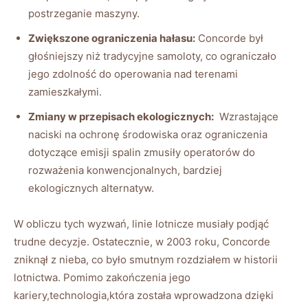
‍postrzeganie ⁢maszyny.
Zwiększone ograniczenia hałasu:
⁢Concorde był
głośniejszy⁤ niż tradycyjne samoloty, co ograniczało
jego zdolność ⁣do operowania nad⁤ terenami
‌zamieszkałymi.
Zmiany w przepisach ekologicznych:
⁣ Wzrastające
naciski na ochronę środowiska⁤ oraz ograniczenia
dotyczące emisji spalin ‍zmusiły operatorów ‌do⁢
rozważenia konwencjonalnych, bardziej
ekologicznych ⁣alternatyw.
W obliczu tych wyzwań, linie lotnicze musiały​ podjąć
trudne‌ decyzje. Ostatecznie, w ⁢2003 ⁢roku, Concorde
‍zniknął ⁤z nieba,​ co⁣ było​ smutnym ⁣rozdziałem ⁢w historii
lotnictwa. ⁤Pomimo zakończenia ⁤jego
kariery,technologia,która została wprowadzona dzięki‍