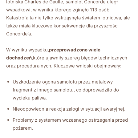
lotniska Charles de ⁣Gaulle, ​samolot Concorde‍ uległ
wypadkowi,⁣ w wyniku którego‌ zginęło 113 osób.
Katastrofa‍ ta ⁢nie tylko⁢ wstrząsnęła światem‍ lotnictwa, ale
także miała kluczowe ‌konsekwencje dla przyszłości
Concorde’a.
W‌ wyniku​ wypadku,
przeprowadzono wiele
dochodzeń
,które ujawniły⁢ szereg błędów technicznych
oraz⁢ proceduralnych.‌ Kluczowe wnioski obejmowały:
Uszkodzenie ogona samolotu ‍przez metalowy
‍fragment z innego samolotu, ‍co doprowadziło do
wycieku ​paliwa.
Nieodpowiednia reakcja załogi w⁣ sytuacji awaryjnej.
Problemy z systemem wczesnego ostrzegania przed
pożarem.