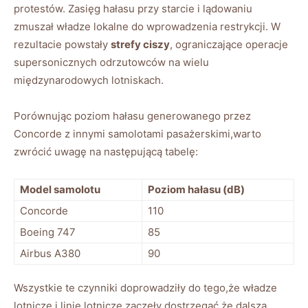
protestów.⁢ Zasięg hałasu przy starcie i lądowaniu
zmuszał ⁤władze lokalne ⁣do wprowadzenia restrykcji. W
⁣rezultacie powstały
strefy ciszy
, ograniczające operacje
supersonicznych odrzutowców‌ na⁤ wielu
międzynarodowych lotniskach.
Porównując poziom hałasu generowanego przez‌
Concorde z innymi samolotami pasażerskimi,warto
zwrócić⁢ uwagę na następującą tabelę:
Model samolotu
Poziom hałasu (dB)
Concorde
110
Boeing 747
85
Airbus‍ A380
90
Wszystkie te czynniki doprowadziły do tego,że władze
lotnicze ‍i linie‍ lotnicze zaczęły dostrzegać,że dalsza