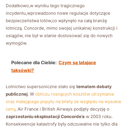
Dodatkowo,w wyniku tego ​tragicznego
incydentu,wprowadzono nowe‍ regulacje dotyczące ​
bezpieczeństwa lotów,co ⁤wpłynęło na‌ całą branżę
⁢lotniczą.‍ Concorde, mimo swojej unikalnej konstrukcji i
osiągów, nie ‌był w stanie​ dostosować ⁣się do nowych⁤
wymogów.
Polecane dla Ciebie:
Czym są latające
taksówki?
Lotnictwo‌ supersoniczne stało się
tematem debaty‍
publicznej
. W
obliczu​ rosnących kosztów ⁣utrzymania
⁤oraz malejącego popytu‍ na bilety ze względu na ​wysokie
ceny
, Air France ⁤i British Airways podjęły decyzję o
zaprzestaniu⁢ eksploatacji⁢ Concorde’a
⁣w 2003 roku.
Konsekwencje katastrofy były odczuwalne ⁢nie tylko ⁣dla​