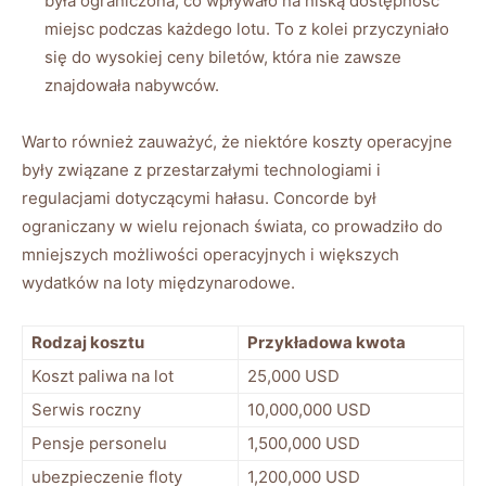
była ograniczona,⁣ co wpływało na niską dostępność
miejsc ‌podczas ‍każdego lotu. To z kolei przyczyniało
się do​ wysokiej ceny biletów, ⁣która nie zawsze
znajdowała nabywców.
Warto również zauważyć,⁤ że ⁤niektóre​ koszty operacyjne
były związane z przestarzałymi technologiami i
regulacjami ‍dotyczącymi hałasu. ​Concorde⁢ był
ograniczany w wielu⁢ rejonach​ świata, co prowadziło do
mniejszych możliwości operacyjnych i większych
wydatków na loty międzynarodowe.
Rodzaj kosztu
Przykładowa kwota
Koszt paliwa na lot
25,000 USD
Serwis roczny
10,000,000 USD
Pensje‌ personelu
1,500,000 USD
ubezpieczenie floty
1,200,000 USD