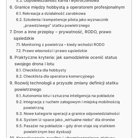
Odpowiedzialność karna i wykroczeniowa
Granice między hobbystą a operatorem profesjonalnym
Rekreacja a działalność zarobkowa
Szkolenia i kompetencje pilota jako wyznacznik
„prawdziwego” statku powietrznego
Dron a inne przepisy – prywatność, RODO, prawo
sąsiedzkie
Monitoring z powietrza – kiedy wchodzi RODO
Prawo własności i prawo sąsiedzkie
Praktyczne kryteria: jak samodzielnie ocenić status
swojego drona i lotu
Checklista dla hobbysty
Checklista dla operatora komercyjnego
Rozwój technologii a przyszłe zmiany definicji statku
powietrznego
Autonomia lotu i sztuczna inteligencja na pokładzie
Integracja z ruchem załogowym i miejską mobilnością
powietrzną
Nowe kategorie operacji a granice odpowiedzialności
System U-space jako „wirtualne niebo” dla dronów
Pasażer na pokładzie – gdy dron staje się statkiem
powietrznym bez dyskusji