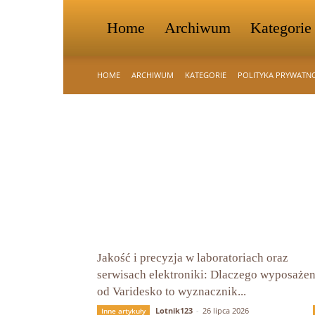
Home
Archiwum
Kategorie
HOME
ARCHIWUM
KATEGORIE
POLITYKA PRYWATN
Jakość i precyzja w laboratoriach oraz
serwisach elektroniki: Dlaczego wyposażen
od Varidesko to wyznacznik...
Lotnik123
-
26 lipca 2026
Inne artykuły