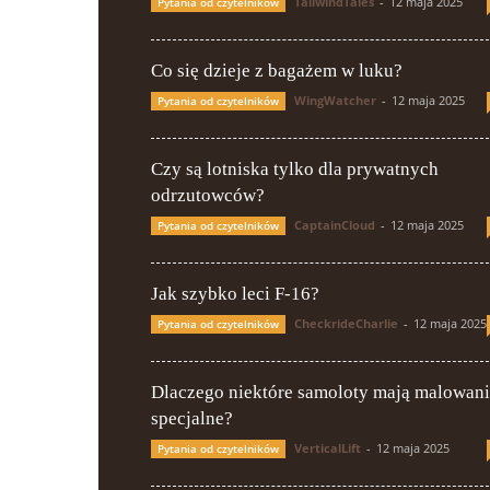
TailwindTales
-
12 maja 2025
Pytania od czytelników
Co się dzieje z bagażem w luku?
WingWatcher
-
12 maja 2025
Pytania od czytelników
Czy są lotniska tylko dla prywatnych
odrzutowców?
CaptainCloud
-
12 maja 2025
Pytania od czytelników
Jak szybko leci F-16?
CheckrideCharlie
-
12 maja 2025
Pytania od czytelników
Dlaczego niektóre samoloty mają malowan
specjalne?
VerticalLift
-
12 maja 2025
Pytania od czytelników