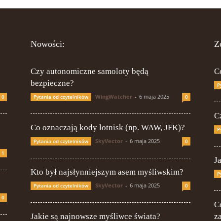
Nowości:
Z
Czy autonomiczne samoloty będą
C
bezpieczne?
P
WingWatcher
-
6 maja 2025
0
Pytania od czytelników
0
Cz
Co oznaczają kody lotnisk (np. WAW, JFK)?
P
SkyVector
-
6 maja 2025
Pytania od czytelników
0
1
J
Kto był najsłynniejszym asem myśliwskim?
P
SkyVector
-
6 maja 2025
Pytania od czytelników
0
0
C
Jakie są najnowsze myśliwce świata?
z