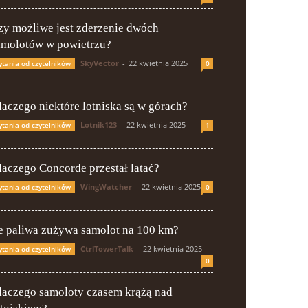
zy możliwe jest zderzenie dwóch
amolotów w powietrzu?
SkyVector
-
22 kwietnia 2025
ytania od czytelników
0
laczego niektóre lotniska są w górach?
Lotnik123
-
22 kwietnia 2025
ytania od czytelników
1
laczego Concorde przestał latać?
WingWatcher
-
22 kwietnia 2025
ytania od czytelników
0
le paliwa zużywa samolot na 100 km?
CtrlTowerTalk
-
22 kwietnia 2025
ytania od czytelników
0
laczego samoloty czasem krążą nad