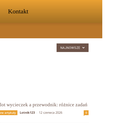
Kontakt
NAJNOWSZE
ilot wycieczek a przewodnik: różnice zadań
Lotnik123
-
12 czerwca 2026
nne artykuły
0