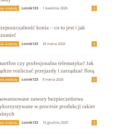
Lotnik123
-
1 kwietnia 2026
nne artykuły
0
zepuszczalność konia – co to jest i jak
ozumieć
Lotnik123
-
26 marca 2026
nne artykuły
0
martfon czy profesjonalna telematyka? Jak
ądrze rozliczać przejazdy i zarządzać flotą
Lotnik123
-
8 marca 2026
nne artykuły
0
aawansowane zawory bezpieczeństwa
ykorzystywane w procesie produkcji rakiet
ośnych
Lotnik123
-
16 grudnia 2025
nne artykuły
0