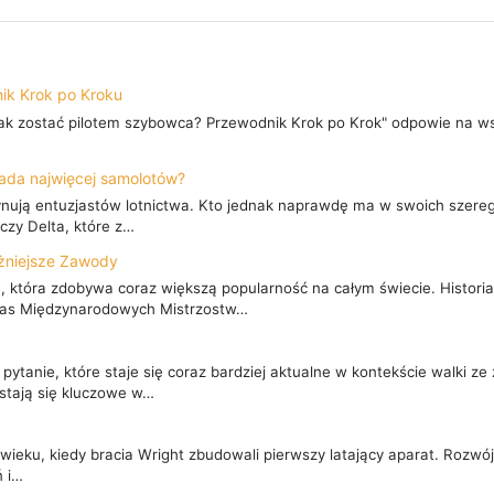
ik Krok po Kroku
"Jak zostać pilotem szybowca? Przewodnik Krok po Krok" odpowie na ws
siada najwięcej samolotów?
fascynują entuzjastów lotnictwa. Kto jednak naprawdę ma w swoich sze
 czy Delta, które z…
ażniejsze Zawody
, która zdobywa coraz większą popularność na całym świecie. Historia 
zas Międzynarodowych Mistrzostw…
 pytanie, które staje się coraz bardziej aktualne w kontekście walki 
, stają się kluczowe w…
ieku, kiedy bracia Wright zbudowali pierwszy latający aparat. Rozwój 
ń i…