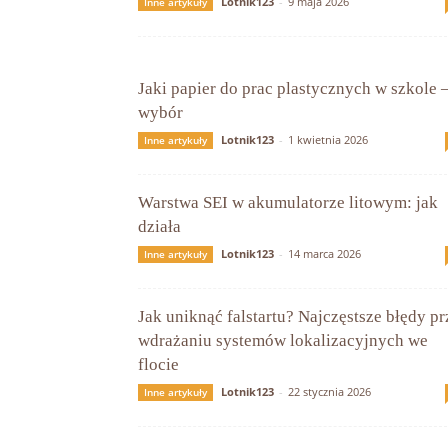
Lotnik123
-
9 maja 2026
Inne artykuły
Jaki papier do prac plastycznych w szkole 
wybór
Lotnik123
-
1 kwietnia 2026
Inne artykuły
Warstwa SEI w akumulatorze litowym: jak
działa
Lotnik123
-
14 marca 2026
Inne artykuły
Jak uniknąć falstartu? Najczęstsze błędy pr
wdrażaniu systemów lokalizacyjnych we
flocie
Lotnik123
-
22 stycznia 2026
Inne artykuły