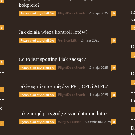
0
kokpicie?
C
FlightDeckFrank
-
4 maja 2025
Pytania od czytelników
0
s
0
P
Jak działa wieża kontroli lotów?
VerticalLift
-
2 maja 2025
Pytania od czytelników
0
D
P
Co to jest spotting i jak zacząć?
0
FlightDeckFrank
-
2 maja 2025
Pytania od czytelników
0
D
P
Jakie są różnice między PPL, CPL i ATPL?
1
FlightDeckFrank
-
1 maja 2025
Pytania od czytelników
0
I
ie
P
Jak zacząć przygodę z symulatorem lotu?
WingWatcher
-
30 kwietnia 2025
Pytania od czytelników
0
1
D