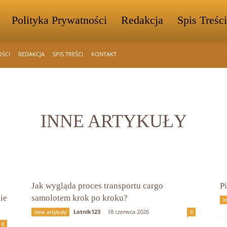
Polityka Prywatności
Redakcja
Spis Treści
OŚCI
REDAKCJA
SPIS TREŚCI
KONTAKT
INNE ARTYKUŁY
Jak wygląda proces transportu cargo
P
ie
samolotem krok po kroku?
I
Lotnik123
-
18 czerwca 2026
Inne artykuły
0
0