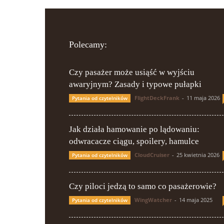
Polecamy:
Czy pasażer może usiąść w wyjściu
awaryjnym? Zasady i typowe pułapki
FlightDeckFrank
-
11 maja 2026
Pytania od czytelników
Jak działa hamowanie po lądowaniu:
odwracacze ciągu, spoilery, hamulce
CloudCruiser
-
25 kwietnia 2026
Pytania od czytelników
Czy piloci jedzą to samo co pasażerowie?
WingWatcher
-
14 maja 2025
Pytania od czytelników