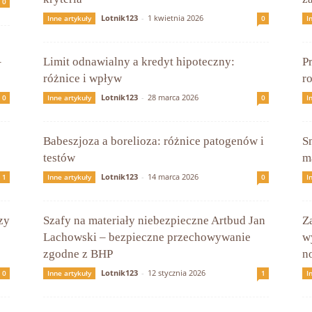
0
Lotnik123
-
1 kwietnia 2026
Inne artykuły
0
I
–
Limit odnawialny a kredyt hipoteczny:
Pr
różnice i wpływ
r
Lotnik123
-
28 marca 2026
0
Inne artykuły
0
I
Babeszjoza a borelioza: różnice patogenów i
S
testów
m
Lotnik123
-
14 marca 2026
1
Inne artykuły
0
I
zy
Szafy na materiały niebezpieczne Artbud Jan
Z
Lachowski – bezpieczne przechowywanie
w
zgodne z BHP
n
Lotnik123
-
12 stycznia 2026
0
Inne artykuły
1
I