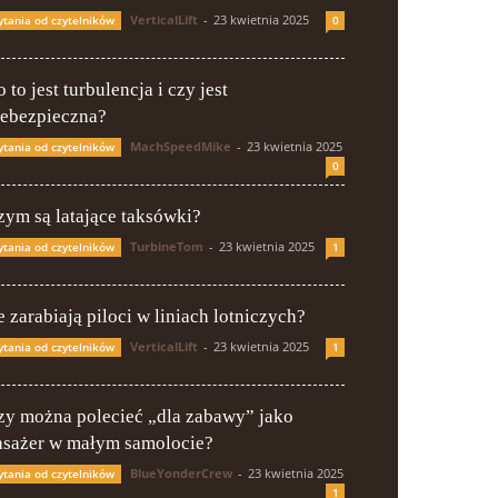
VerticalLift
-
23 kwietnia 2025
ytania od czytelników
0
 to jest turbulencja i czy jest
iebezpieczna?
MachSpeedMike
-
23 kwietnia 2025
ytania od czytelników
0
zym są latające taksówki?
TurbineTom
-
23 kwietnia 2025
ytania od czytelników
1
e zarabiają piloci w liniach lotniczych?
VerticalLift
-
23 kwietnia 2025
ytania od czytelników
1
zy można polecieć „dla zabawy” jako
asażer w małym samolocie?
BlueYonderCrew
-
23 kwietnia 2025
ytania od czytelników
1