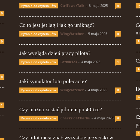
CtrlTowerTalk
-
6 maja 2025
Pytania od czytelników
0
P
0
Co to jest jet lag i jak go uniknąć?
Co
n
WingWatcher
-
5 maja 2025
Pytania od czytelników
0
0
P
Jak wygląda dzień pracy pilota?
C
Lotnik123
-
4 maja 2025
Pytania od czytelników
1
P
0
Jaki symulator lotu polecacie?
Il
WingWatcher
-
4 maja 2025
Pytania od czytelników
0
P
1
Czy można zostać pilotem po 40-tce?
C
CheckrideCharlie
-
4 maja 2025
Pytania od czytelników
0
p
P
Czy pilot musi znać wszystkie przyciski w