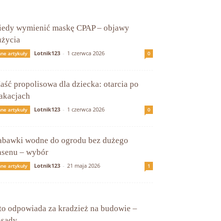
iedy wymienić maskę CPAP – objawy
użycia
Lotnik123
-
1 czerwca 2026
nne artykuły
0
aść propolisowa dla dziecka: otarcia po
akacjach
Lotnik123
-
1 czerwca 2026
nne artykuły
0
abawki wodne do ogrodu bez dużego
asenu – wybór
Lotnik123
-
21 maja 2026
nne artykuły
1
to odpowiada za kradzież na budowie –
asady