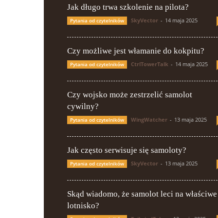
Jak długo trwa szkolenie na pilota?
SkyVector
-
14 maja 2025
Pytania od czytelników
Czy możliwe jest włamanie do kokpitu?
CtrlTowerTalk
-
14 maja 2025
Pytania od czytelników
Czy wojsko może zestrzelić samolot
cywilny?
WingWatcher
-
13 maja 2025
Pytania od czytelników
Jak często serwisuje się samoloty?
SkyVector
-
13 maja 2025
Pytania od czytelników
Skąd wiadomo, że samolot leci na właściwe
lotnisko?