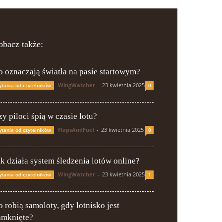
obacz także:
o oznaczają światła na pasie startowym?
WingWatcher
-
23 kwietnia 2025
ytania od czytelników
0
y piloci śpią w czasie lotu?
FlapsAndFuel
-
23 kwietnia 2025
ytania od czytelników
0
ak działa system śledzenia lotów online?
WingWatcher
-
23 kwietnia 2025
ytania od czytelników
1
o robią samoloty, gdy lotnisko jest
amknięte?