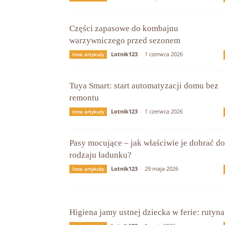
Części zapasowe do kombajnu
warzywniczego przed sezonem
Lotnik123
-
1 czerwca 2026
Inne artykuły
Tuya Smart: start automatyzacji domu bez
remontu
Lotnik123
-
1 czerwca 2026
Inne artykuły
Pasy mocujące – jak właściwie je dobrać do
rodzaju ładunku?
Lotnik123
-
29 maja 2026
Inne artykuły
Higiena jamy ustnej dziecka w ferie: rutyna