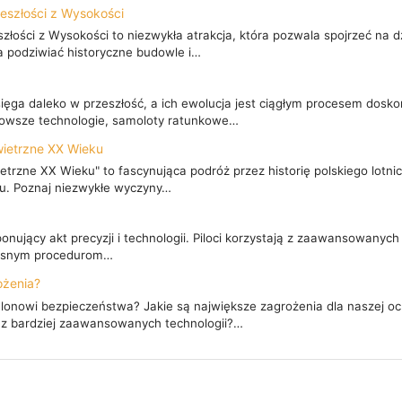
eszłości z Wysokości
łości z Wysokości to niezwykła atrakcja, która pozwala spojrzeć na d
 podziwiać historyczne budowle i…
ięga daleko w przeszłość, a ich ewolucja jest ciągłym procesem doskon
wsze technologie, samoloty ratunkowe…
wietrzne XX Wieku
trzne XX Wieku" to fascynująca podróż przez historię polskiego lotn
ku. Poznaj niezwykłe wyczyny…
nujący akt precyzji i technologii. Piloci korzystają z zaawansowanyc
zesnym procedurom…
ożenia?
nowi bezpieczeństwa? Jakie są największe zagrożenia dla naszej och
z bardziej zaawansowanych technologii?…