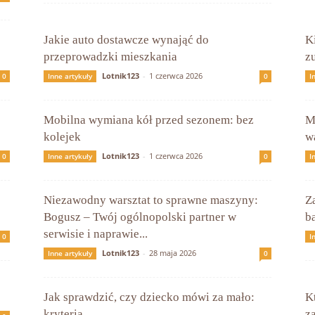
Jakie auto dostawcze wynająć do
K
przeprowadzki mieszkania
z
Lotnik123
-
1 czerwca 2026
0
Inne artykuły
0
I
Mobilna wymiana kół przed sezonem: bez
M
kolejek
w
Lotnik123
-
1 czerwca 2026
0
Inne artykuły
0
I
Niezawodny warsztat to sprawne maszyny:
Z
Bogusz – Twój ogólnopolski partner w
b
serwisie i naprawie...
0
I
Lotnik123
-
28 maja 2026
Inne artykuły
0
Jak sprawdzić, czy dziecko mówi za mało:
K
kryteria
z