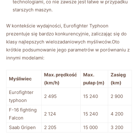
technologiami, co nie zawsze jest łatwe w przypadku
starszych maszyn.
W kontekście wydajności, Eurofighter Typhoon
prezentuje się bardzo konkurencyjnie, zaliczając się do
klasy najlepszych wielozadaniowych myśliwców.Oto
krótkie podsumowanie jego parametrów w porównaniu z
innymi modelami:
Max. prędkość
Max.
Zasięg
Myśliwiec
(km/h)
pułap (m)
(km)
Eurofighter
2 495
15 240
2 900
typhoon
F-16 fighting
2 124
15 240
4 200
Falcon
Saab Gripen
2 205
15 000
3 200