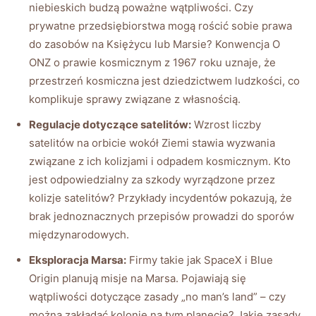
niebieskich budzą poważne wątpliwości. Czy
prywatne przedsiębiorstwa mogą rościć sobie prawa
do zasobów na Księżycu lub Marsie? Konwencja O
ONZ o prawie kosmicznym z 1967 roku uznaje, że
przestrzeń kosmiczna jest dziedzictwem ludzkości, co
komplikuje sprawy związane z własnością.
Regulacje dotyczące satelitów:
Wzrost liczby
satelitów na orbicie wokół Ziemi stawia wyzwania
związane z ich kolizjami i odpadem kosmicznym. Kto
jest odpowiedzialny za szkody wyrządzone przez
kolizje satelitów? Przykłady incydentów pokazują, że
brak jednoznacznych przepisów prowadzi do sporów
międzynarodowych.
Eksploracja Marsa:
Firmy takie jak SpaceX i Blue
Origin planują misje na Marsa. Pojawiają się
wątpliwości dotyczące zasady „no man’s land” – czy
można zakładać kolonie na tym planecie? Jakie zasady