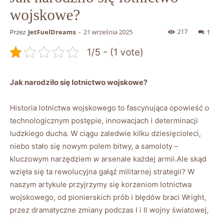
wojskowe?
217
Przez
JetFuelDreams
-
21 września 2025
1
1/5 - (1 vote)
Jak narodziło się lotnictwo wojskowe?
Historia lotnictwa wojskowego to fascynująca opowieść o
technologicznym postępie, innowacjach i determinacji
ludzkiego ducha. W ciągu zaledwie kilku dziesięcioleci,
niebo stało się nowym polem bitwy, a samoloty –
kluczowym narzędziem w arsenale każdej armii.Ale skąd
wzięła się ta rewolucyjna gałąź militarnej strategii? W
naszym artykule przyjrzymy się korzeniom lotnictwa
wojskowego, od pionierskich prób i błędów braci Wright,
przez dramatyczne zmiany podczas I i II wojny światowej,