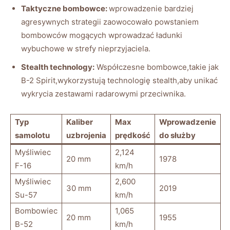
Taktyczne bombowce:
wprowadzenie bardziej
agresywnych strategii zaowocowało powstaniem
bombowców mogących wprowadzać ładunki
wybuchowe w strefy nieprzyjaciela.
Stealth technology:
Współczesne bombowce,takie jak
B-2 Spirit,wykorzystują technologię stealth,aby unikać
wykrycia zestawami radarowymi przeciwnika.
Typ
Kaliber
Max
Wprowadzenie
samolotu
uzbrojenia
prędkość
do służby
Myśliwiec
2,124
20 mm
1978
F-16
km/h
Myśliwiec
2,600
30 mm
2019
Su-57
km/h
Bombowiec
1,065
20 mm
1955
B-52
km/h