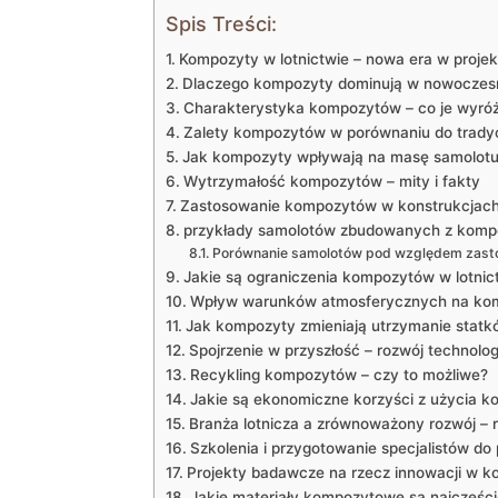
Spis Treści:
Kompozyty w lotnictwie – nowa era w proje
Dlaczego kompozyty dominują w nowoczes
Charakterystyka kompozytów – co je wyróż
Zalety kompozytów w porównaniu do trady
Jak kompozyty wpływają na masę samolot
Wytrzymałość kompozytów – mity i fakty
Zastosowanie kompozytów w konstrukcjach
przykłady samolotów zbudowanych z kom
Porównanie samolotów pod względem zas
Jakie są ograniczenia kompozytów w lotnic
Wpływ warunków atmosferycznych na ko
Jak kompozyty zmieniają utrzymanie statk
Spojrzenie w przyszłość – rozwój technolo
Recykling kompozytów – czy to możliwe?
Jakie są ekonomiczne korzyści z użycia 
Branża lotnicza a zrównoważony rozwój –
Szkolenia i przygotowanie specjalistów d
Projekty badawcze na rzecz innowacji w 
Jakie materiały kompozytowe są najczęśc