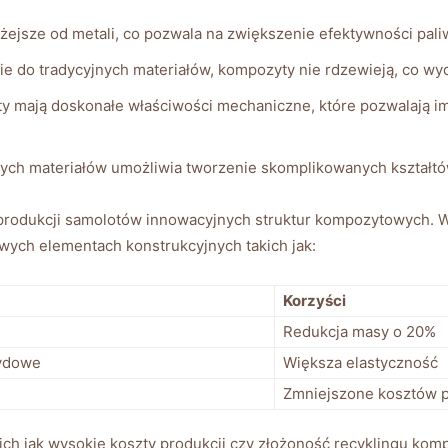
żejsze od metali, co pozwala na zwiększenie efektywności pal
 do tradycyjnych materiałów, kompozyty nie rdzewieją, co wydł
 mają doskonałe właściwości mechaniczne, które pozwalają i
ch materiałów umożliwia tworzenie skomplikowanych kształtów
produkcji samolotów innowacyjnych struktur kompozytowych. W 
ych elementach konstrukcyjnych takich jak:
Korzyści
Redukcja masy o 20%
ydowe
Większa elastyczność
Zmniejszone kosztów p
ich jak wysokie koszty produkcji czy złożoność recyklingu komp