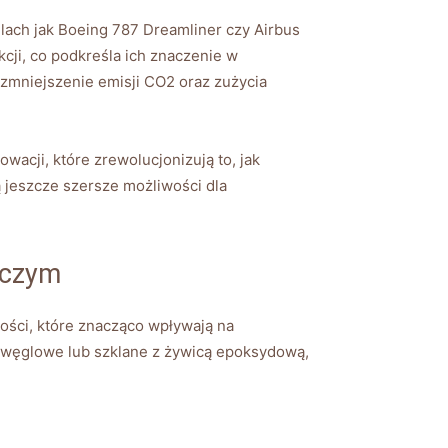
ach jak Boeing 787 Dreamliner czy Airbus
ji, co podkreśla ich znaczenie w
 zmniejszenie emisji CO2 oraz zużycia
cji, które zrewolucjonizują to, jak
 jeszcze szersze możliwości dla
iczym
ści, które znacząco wpływają na
a węglowe lub szklane z żywicą epoksydową,