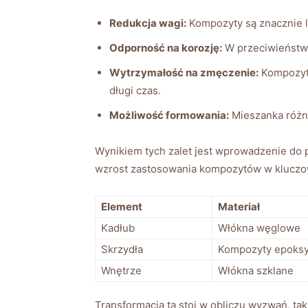
Redukcja wagi:
Kompozyty są znacznie l
Odporność na korozję:
W przeciwieństwie
Wytrzymałość na zmęczenie:
Kompozyty
długi czas.
Możliwość formowania:
Mieszanka różny
Wynikiem tych zalet jest wprowadzenie do 
wzrost zastosowania kompozytów w kluczow
Element
Materiał
Kadłub
Włókna węglowe
Skrzydła
Kompozyty epoks
Wnętrze
Włókna szklane
Transformacja ta stoi w obliczu wyzwań, tak