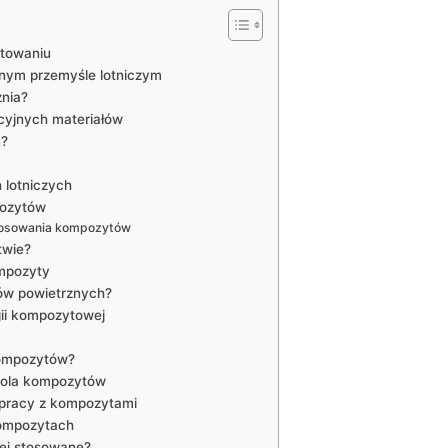
ktowaniu
nym przemyśle lotniczym
nia?
cyjnych materiałów
u?
 lotniczych
pozytów
tosowania kompozytów
twie?
mpozyty
ów powietrznych?
gii kompozytowej
kompozytów?
 rola kompozytów
o pracy z kompozytami
kompozytach
iej stosowane?