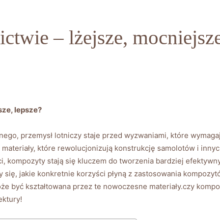
twie – lżejsze, mocniejsze
sze, lepsze?
ego, przemysł lotniczy staje przed wyzwaniami, które wymagaj
ateriały, które rewolucjonizują konstrukcję samolotów i inny
ci, kompozyty stają się kluczem do tworzenia bardziej efektyw
y się, jakie konkretnie korzyści płyną z zastosowania kompozytó
może być kształtowana przez te nowoczesne materiały.czy komp
ktury!