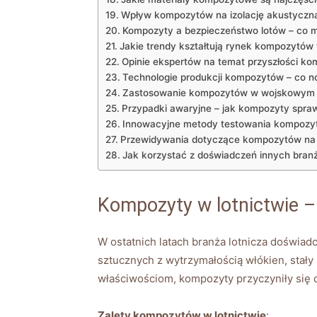
Wpływ kompozytów na izolację akustyczn
Kompozyty a bezpieczeństwo lotów – co m
Jakie trendy kształtują rynek kompozytów 
Opinie ekspertów na temat przyszłości k
Technologie produkcji kompozytów – co 
Zastosowanie kompozytów w wojskowym l
Przypadki awaryjne – jak kompozyty spra
Innowacyjne metody testowania kompozyt
Przewidywania dotyczące kompozytów na 
Jak korzystać z doświadczeń innych bra
Kompozyty w lotnictwie –
W ostatnich latach branża lotnicza doświadc
sztucznych z wytrzymałością włókien, sta
właściwościom, kompozyty przyczyniły się 
Zalety kompozytów w lotnictwie
: