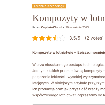
Technika i technologie
Kompozyty w lotnic
Przez
CaptainCloud
-
20 września 2025
3.5/5 - (2 votes)
Kompozyty w lotnictwie – lżejsze, mocniej
W erze nieustannego postępu technologiczn
Jednym z takich przełomów są kompozyty – m
połączenia lekkości i wysokiej wytrzymałoś
latających. W niniejszym artykule przyjrzym
ich produkcją oraz jak przyszłość branży 
współczesnego lotnictwa? Zapraszamy do le