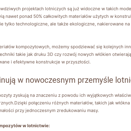
dziwych projektach lotniczych są już widoczne w takich model
 nawet ponad 50% całkowitych materiałów użytych w konstrukc
e tylko technologiczne, ale także ekologiczne, nakierowane na
eriałów kompozytowych, możemy spodziewać się kolejnych innowa
chniki takie jak druku 3D czy rozwój nowych włókien otwierają
ane i efektywne konstrukcje w przyszłości.
nują w nowoczesnym przemyśle lotn
yty zyskują na znaczeniu z powodu ich wyjątkowych właściwo
rznych.Dzięki połączeniu różnych materiałów, takich jak włókn
ymałości przy jednoczesnym zredukowaniu masy.
mpozytów w lotnictwie: