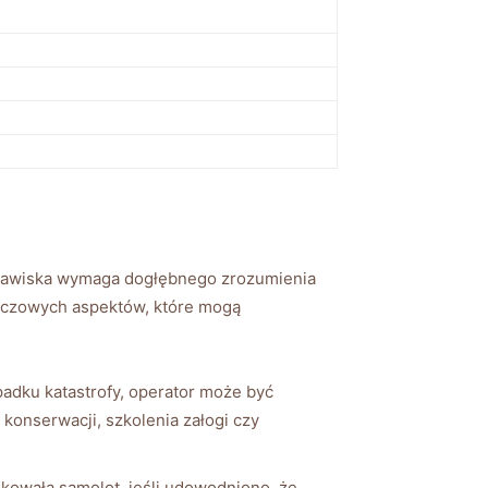
 zjawiska wymaga dogłębnego zrozumienia
luczowych aspektów, które mogą
adku katastrofy, operator może być
konserwacji, szkolenia załogi czy
kowała samolot. jeśli udowodniono, że