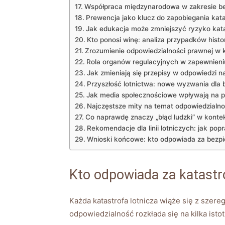
Współpraca międzynarodowa w zakresie be
Prewencja jako klucz do zapobiegania kat
Jak edukacja może zmniejszyć ryzyko kata
Kto ponosi winę: analiza przypadków hist
Zrozumienie odpowiedzialności prawnej w 
Rola organów regulacyjnych w zapewnieni
Jak zmieniają się przepisy w odpowiedzi n
Przyszłość lotnictwa: nowe wyzwania dla
Jak media społecznościowe wpływają na po
Najczęstsze mity na temat odpowiedzialnoś
Co naprawdę znaczy „błąd ludzki” w kontek
Rekomendacje dla linii lotniczych: jak po
Wnioski końcowe: kto odpowiada za bezp
Kto odpowiada za katastro
Każda katastrofa lotnicza wiąże się z sze
odpowiedzialność rozkłada się na kilka ist