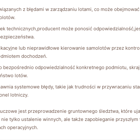
związanych z błędami w zarządzaniu lotami, co może obejmować 
olotów.
k technicznych,producent może ponosić odpowiedzialność,jeśl
bezpieczeństwa.
acyjne lub nieprawidłowe kierowanie samolotów przez kontrol
zedmiotem dochodzeń.
to bezpośrednio odpowiedzialność konkretnego podmiotu, skr
eństwo lotów.
wnia systemowe błędy, takie jak trudności w przywracaniu st
nel lotniczy.
kluczowe jest przeprowadzenie gruntownego śledztwa, które uj
u nie tylko ustalenie winnych, ale także zapobieganie przyszł
ach operacyjnych.