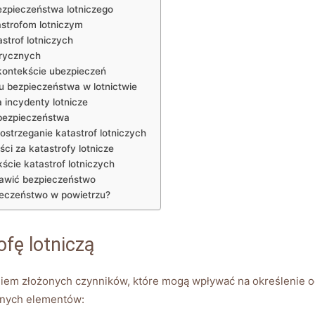
zpieczeństwa lotniczego
astrofom lotniczym
strof lotniczych
orycznych
kontekście ubezpieczeń
u bezpieczeństwa w lotnictwie
a incydenty lotnicze
 bezpieczeństwa
strzeganie katastrof lotniczych
ci za katastrofy lotnicze
ście katastrof lotniczych
prawić bezpieczeństwo
ieczeństwo w powietrzu?
fę lotniczą
regiem złożonych czynników, które mogą wpływać na określenie 
otnych elementów: