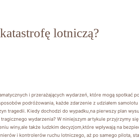
atastrofę lotniczą?
 dramatycznych i przerażających wydarzeń, które mogą spotkać p
h sposobów podróżowania, każde zdarzenie z udziałem samolot
yn tragedii. Kiedy dochodzi do wypadku,na pierwszy plan wysuw
o tragicznego wydarzenia? W niniejszym artykule przyjrzymy się
eniu winy,ale także ludzkim decyzjom,które wpływają na bezp
żynierów i kontrolerów ruchu lotniczego, aż po samego pilota, st