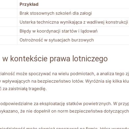
Przykład
Brak stosownych szkoleń dla załogi
Usterka techniczna wynikająca z wadliwej konstrukcji
Błędy w koordynacji startów i lądowań
Ostrożność w sytuacjach burzowych
i w kontekście prawa lotniczego
zialność może spoczywać na wielu podmiotach, a analiza tego
 wpływających na bezpieczeństwo lotów. Wyróżnia się kilka k
za zaistniałą tragedię.
 odpowiedzialne za eksploatację statków powietrznych. W przyp
 wykazano, że nie dopełnił on norm bezpieczeństwa dotyczących 
iedzialność może również spoczywać na firmie, która wyprodu