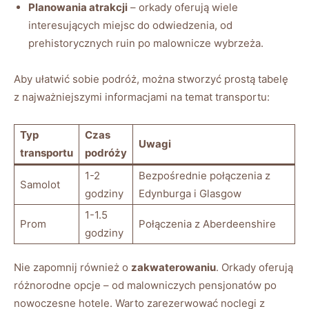
Planowania atrakcji
– orkady oferują wiele
interesujących miejsc do odwiedzenia, od
prehistorycznych ruin po malownicze wybrzeża.
Aby ułatwić sobie podróż, można stworzyć prostą tabelę
z najważniejszymi informacjami na temat transportu:
Typ
Czas
Uwagi
transportu
podróży
1-2
Bezpośrednie połączenia z
Samolot
godziny
Edynburga i Glasgow
1-1.5
Prom
Połączenia z Aberdeenshire
godziny
Nie zapomnij również o
zakwaterowaniu
. Orkady oferują
różnorodne opcje – od malowniczych pensjonatów po
nowoczesne hotele. Warto zarezerwować noclegi z