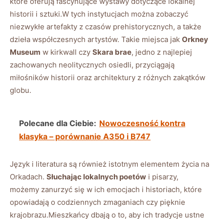
które oferują fascynujące wystawy dotyczące lokalnej
historii i sztuki.W tych instytucjach można zobaczyć
niezwykłe artefakty z czasów prehistorycznych, a także
dzieła współczesnych artystów. Takie miejsca jak
Orkney
Museum
w kirkwall czy
Skara brae
, jedno z najlepiej
zachowanych neolitycznych osiedli, przyciągają
miłośników historii oraz architektury z różnych zakątków
globu.
Polecane dla Ciebie:
Nowoczesność kontra
klasyka – porównanie A350 i B747
Język i literatura są również istotnym elementem życia na
Orkadach.
Słuchając lokalnych poetów
i pisarzy,
możemy zanurzyć się w ich emocjach i historiach, które
opowiadają o codziennych zmaganiach czy pięknie
krajobrazu.Mieszkańcy dbają o to, aby ich tradycje ustne