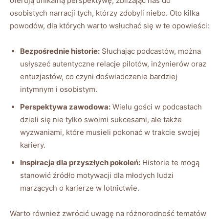
oferują unikalną perspektywę, zbliżając nas do
osobistych narracji tych, którzy zdobyli niebo. ⁢Oto kilka
powodów, dla których warto wsłuchać ‍się w te opowieści:
Bezpośrednie historie:
Słuchając⁢ podcastów, można
usłyszeć autentyczne relacje pilotów, inżynierów oraz ​
entuzjastów, co czyni doświadczenie bardziej​
intymnym i osobistym.
Perspektywa zawodowa:
Wielu gości w podcastach
dzieli ‍się​ nie tylko swoimi sukcesami, ale ‌także
wyzwaniami, które musieli pokonać w ⁤trakcie ⁢swojej
kariery.
Inspiracja dla przyszłych pokoleń:
Historie te mogą
stanowić źródło motywacji dla młodych ludzi
marzących o karierze w lotnictwie.
Warto⁢ również zwrócić uwagę na różnorodność tematów