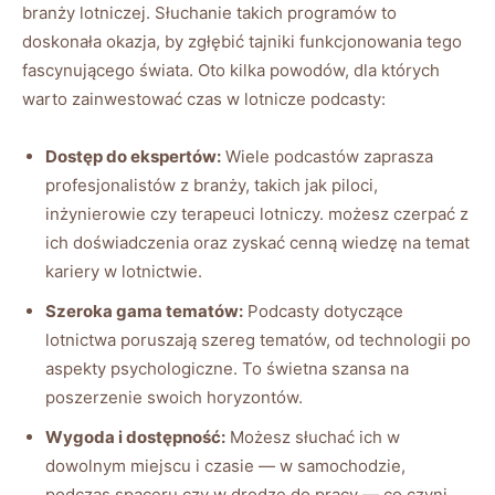
branży lotniczej. ⁣Słuchanie ⁣takich programów to
‍doskonała okazja, by zgłębić tajniki funkcjonowania tego
fascynującego świata. Oto kilka powodów, dla których
warto⁤ zainwestować ⁢czas w lotnicze podcasty:
Dostęp‍ do ekspertów:
Wiele podcastów zaprasza
profesjonalistów z branży, takich‌ jak⁢ piloci,
inżynierowie czy terapeuci lotniczy. możesz czerpać z
ich doświadczenia oraz zyskać cenną wiedzę na temat
kariery w lotnictwie.
Szeroka gama tematów:
Podcasty dotyczące
lotnictwa poruszają szereg tematów, ‍od technologii po
aspekty psychologiczne. To świetna szansa na
poszerzenie swoich horyzontów.
Wygoda i dostępność:
Możesz słuchać ich w
dowolnym miejscu i czasie ⁣— w samochodzie,
podczas spaceru czy w drodze do pracy — co czyni