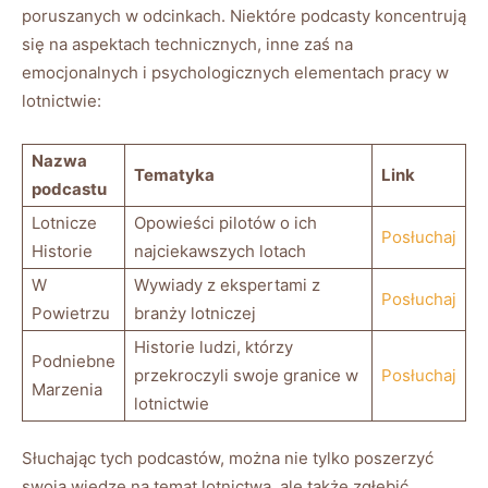
poruszanych ⁤w odcinkach. Niektóre podcasty⁤ koncentrują
⁤się ‌na aspektach technicznych, inne zaś ‌na
emocjonalnych i psychologicznych elementach pracy w
lotnictwie:
Nazwa
Tematyka
Link
podcastu
Lotnicze
Opowieści pilotów o ich
Posłuchaj
Historie
najciekawszych lotach
W
Wywiady z ekspertami z
Posłuchaj
Powietrzu
branży lotniczej
Historie ludzi, którzy
Podniebne‍
przekroczyli swoje granice w
Posłuchaj
Marzenia
lotnictwie
Słuchając tych podcastów, można nie tylko⁤ poszerzyć
swoją wiedzę na temat lotnictwa, ale także zgłębić