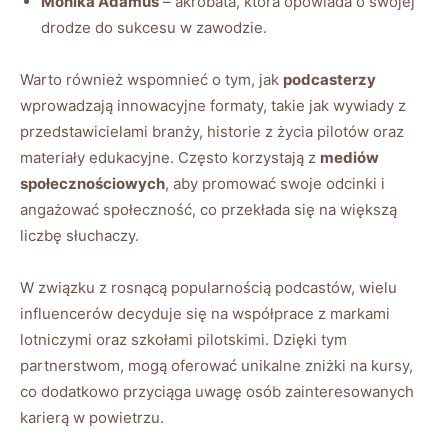
Monika Adamus
– akrobata, która opowiada o swojej
drodze do sukcesu w zawodzie.
Warto również wspomnieć o tym, jak‍
podcasterzy
wprowadzają innowacyjne formaty, takie ‌jak ⁤wywiady z
przedstawicielami branży, historie ⁤z życia pilotów oraz
materiały edukacyjne. Często korzystają z
mediów⁢
społecznościowych
, aby promować swoje odcinki i
angażować społeczność, co przekłada się na większą
liczbę słuchaczy.
W⁤ związku z rosnącą popularnością podcastów, wielu‌
influencerów decyduje się na współprace z markami
lotniczymi oraz szkołami pilotskimi. Dzięki tym
partnerstwom, mogą‍ oferować unikalne zniżki na kursy,‍
co dodatkowo przyciąga ⁤uwagę osób zainteresowanych
karierą w⁤ powietrzu.