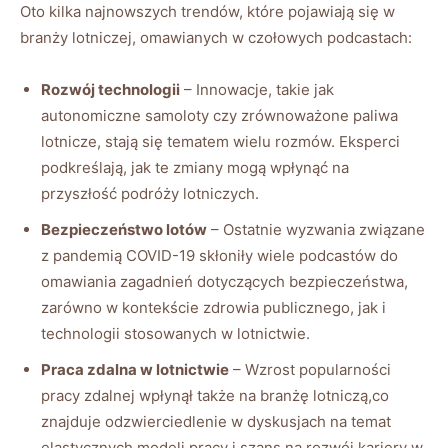
Oto​ kilka najnowszych ⁤trendów, które pojawiają się ⁢w
branży lotniczej, ⁤omawianych w czołowych podcastach:
Rozwój ‌technologii
– ⁣Innowacje, takie jak
autonomiczne samoloty czy ⁢zrównoważone paliwa
lotnicze, stają się tematem wielu rozmów. Eksperci
podkreślają, jak te zmiany mogą ⁢wpłynąć na
przyszłość ⁢podróży lotniczych.
Bezpieczeństwo lotów
– Ostatnie wyzwania związane
z pandemią COVID-19 ‍skłoniły wiele podcastów do
omawiania zagadnień dotyczących bezpieczeństwa,
zarówno w kontekście zdrowia publicznego, jak i
technologii stosowanych w lotnictwie.
Praca zdalna w lotnictwie
– Wzrost popularności
pracy zdalnej wpłynął ⁣także na⁤ branżę lotniczą,co
znajduje odzwierciedlenie w dyskusjach na temat
elastycznych modeli ‍pracy i szans⁤ na rozwój kariery w