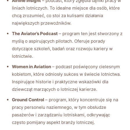
Airline Insight
– podcast, który zgłębia tajniki pracy w
liniach lotniczych. To idealne miejsce dla osób, które‌
chcą zrozumieć, co stoi⁣ za kulisami działania
największych przewoźników.
The Aviator’s Podcast
– program ten jest‍ stworzony z
myślą o aspirujących pilotach. Oferuje porady
dotyczące szkoleń, badań oraz rozwoju kariery w
lotnictwie.
Women in Aviation
– podcast poświęcony cielesnym
⁣kobietom, ‍które odniosły sukces w świecie lotnictwa.
Inspirujące historie⁤ i praktyczne wskazówki dla​
dziewcząt marzących o lotniczej‌ karierze.
Ground ⁢Control
– program, który koncentruje się na
pracy personelu⁢ naziemnego, w tym ⁣obsłudze
pasażerów i zarządzaniu lotniskami, odkrywając
często pomijany aspekt⁣ branży lotniczej.