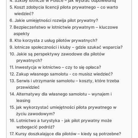
Szkoły lotnicze w Polsce – jak wybrać odpowiednią
Koszt zdobycia licencji pilota prywatnego – ⁢co ‍warto
wiedzieć?
Jakie‍ umiejętności rozwija pilot prywatny?
Bezpieczeństwo ⁢w lotnictwie prywatnym⁢ – kluczowe
aspekty
Kto korzysta z usług pilotów prywatnych?
lotnicze społeczności i​ kluby – ‌gdzie ⁢szukać wsparcia?
Jakie​ są perspektywy zawodowe dla pilotów
⁣prywatnych?
Inwestycja w lotnictwo – czy to się⁣ opłaca?
Zakup własnego samolotu ⁣- ⁤co‌ musisz wiedzieć?
Serwis i utrzymanie samolotu – koszty, które ⁣trzeba
przewidzieć
Alternatywy dla własnego samolotu – ​wynajem i⁢
leasing
jak‍ wykorzystać ‍umiejętności pilota prywatnego w
życiu⁢ zawodowym?
Lotnictwo a turystyka ‌-‌ jak pilot ‌prywatny może
wzbogacić⁤ podróż?
Kursy doszkalające dla pilotów – kiedy są potrzebne?