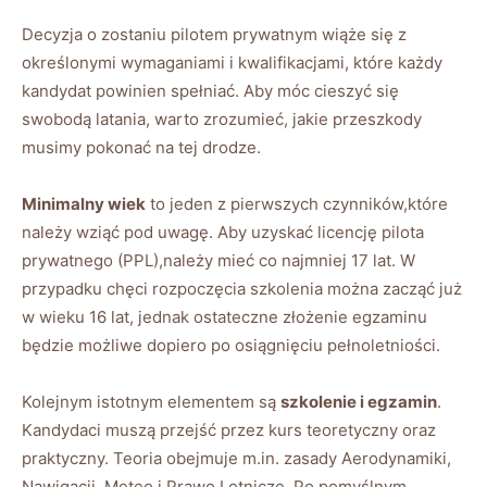
Decyzja o‌ zostaniu ⁣pilotem prywatnym wiąże się z
⁤określonymi ⁣wymaganiami ⁣i kwalifikacjami,⁢ które każdy
kandydat powinien ⁤spełniać. ‍Aby móc cieszyć się
swobodą latania,⁢ warto zrozumieć, jakie przeszkody
musimy pokonać na tej⁤ drodze.
Minimalny wiek
to ⁢jeden z​ pierwszych czynników,które
należy wziąć pod⁤ uwagę. Aby uzyskać licencję pilota‌
prywatnego ⁢(PPL),należy mieć co najmniej 17 lat.⁢ W
przypadku chęci rozpoczęcia szkolenia ⁤można zacząć⁢ już
⁣w wieku 16 ⁢lat, jednak ostateczne ‌złożenie egzaminu
będzie możliwe dopiero po osiągnięciu pełnoletniości.
Kolejnym⁣ istotnym elementem są
szkolenie​ i egzamin
.⁤
Kandydaci ⁣muszą przejść przez ⁢kurs teoretyczny oraz
praktyczny. Teoria obejmuje m.in.⁣ zasady Aerodynamiki,
Nawigacji, ⁣Meteo⁤ i ⁤Prawo Lotnicze. ⁣Po⁢ pomyślnym