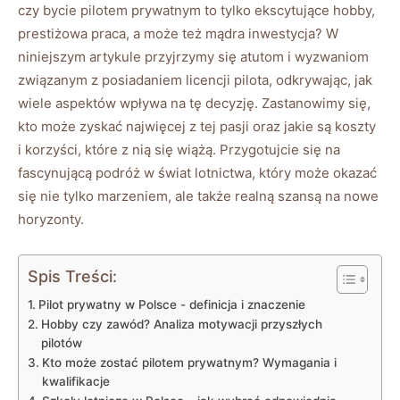
czy bycie pilotem prywatnym to ⁤tylko ekscytujące hobby,
prestiżowa praca, a może też mądra inwestycja? W⁢
niniejszym ⁤artykule przyjrzymy się atutom i wyzwaniom
związanym z posiadaniem ⁢licencji ‌pilota, odkrywając,‌ jak
wiele aspektów wpływa na ‍tę decyzję. Zastanowimy‌ się,‍
kto może zyskać najwięcej z tej pasji oraz‍ jakie są koszty
i korzyści, które ‍z nią⁢ się wiążą. Przygotujcie się na⁢
fascynującą podróż⁤ w świat ​lotnictwa, który ⁢może okazać​
się ‌nie tylko marzeniem,⁣ ale także realną szansą ⁤na‍ nowe
horyzonty.
Spis Treści:
Pilot ⁢prywatny w Polsce -‍ definicja i ‌znaczenie
Hobby czy zawód? Analiza motywacji przyszłych⁢
pilotów
Kto ‍może zostać pilotem prywatnym?⁤ Wymagania​ i
kwalifikacje