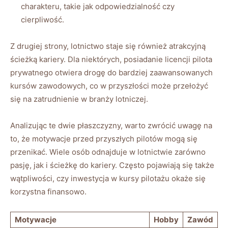
charakteru, takie jak ​odpowiedzialność czy
cierpliwość.
Z drugiej strony, lotnictwo staje​ się również⁣ atrakcyjną
ścieżką ⁣kariery. ​Dla niektórych, posiadanie licencji pilota
prywatnego otwiera drogę‍ do bardziej ​zaawansowanych
kursów zawodowych, ⁢co w⁢ przyszłości może przełożyć
się na ‌zatrudnienie w branży ‌lotniczej.
Analizując te‍ dwie ⁢płaszczyzny,‍ warto zwrócić uwagę na⁣
to, że motywacje⁣ przed‌ przyszłych pilotów mogą ⁢się
przenikać.⁤ Wiele osób odnajduje w lotnictwie zarówno
pasję, jak i ścieżkę do ⁢kariery. Często pojawiają się⁢ także
wątpliwości,⁤ czy inwestycja w kursy pilotażu‍ okaże się
korzystna finansowo.
Motywacje
Hobby
Zawód