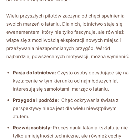
Wielu ‍przyszłych ⁣pilotów zaczyna od chęci spełnienia‌
swoich marzeń o lataniu. Dla‍ nich, lotnictwo‍ staje się
‌ewenementem, który nie⁤ tylko fascynuje, ale również
wiąże się ‌z możliwością eksploracji nowych miejsc i⁤
przeżywania niezapomnianych przygód. ‍Wśród
najbardziej powszechnych motywacji, można wymienić:
Pasja do lotnictwa:
Często osoby ‍decydujące się ⁣na
kształcenie w tym kierunku‌ od najmłodszych lat⁢
interesują‍ się​ samolotami, marząc o lataniu.
Przygoda ⁣i podróże:
​ Chęć odkrywania świata z
⁤perspektywy‌ nieba ⁤jest dla wielu niewątpliwym
atutem.
Rozwój ​osobisty:
Proces nauki latania⁣ kształtuje nie​
tylko umiejętności techniczne, ale również cechy‍