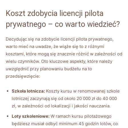
Koszt zdobycia licencji pilota
prywatnego – ⁢co ‍warto wiedzieć?
Decydując się ‍na zdobycie licencji pilota ⁤prywatnego,‍
warto mieć na uwadze, że wiąże​ się to⁤ z‍ różnymi​
kosztami,⁢ które mogą się ‍znacznie ⁣różnić‍ w zależności⁣ od
wielu czynników. Oto kluczowe aspekty, które należy
⁣uwzględnić przy planowaniu budżetu na to‍
przedsięwzięcie:
Szkoła lotnicza:
Koszty kursu w ⁣renomowanej ⁤szkole
lotniczej zaczynają się ‌od około 20 000 zł do 40 000
zł, w zależności od‍ lokalizacji⁤ i jakości nauczania.
Loty szkoleniowe:
⁣W ramach kursu‍ pilotażowego ​
będziesz musiał odbyć⁤ minimum 45 godzin lotów, co