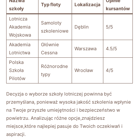
Nazwa
Opinie
Typ floty
Lokalizacja
szkoły
kursantów
Lotnicza
Samoloty
Akademia
Dęblin
5/5
szkoleniowe
Wojskowa
Akademia⁣
Głównie
Warszawa
4.5/5
Lotnictwa
Cessna
Polska
Różnorodne
Szkoła ​
Wrocław
4/5
‍typy
Pilotów
Decyzja o wyborze szkoły lotniczej powinna być
przemyślana, ponieważ ⁤wysoka ⁢jakość szkolenia‌ wpłynie
⁢na Twoje przyszłe umiejętności i bezpieczeństwo w
powietrzu. Analizując różne opcje,znajdziesz
miejsce,które najlepiej pasuje do Twoich oczekiwań ‌i
aspiracji.