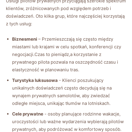
Usługi pilotów prywatnych przyciągają szerokie ⁤spektrum
klientów, zróżnicowanych pod względem potrzeb i
doświadczeń. Oto ‍kilka grup, które najczęściej korzystają
z tych usług:
Biznesmeni
– ⁣Przemieszczają⁤ się​ często między
⁣miastami lub krajami w​ celu‌ spotkań, konferencji czy
negocjacji.Czas to pieniądz,a korzystanie z
prywatnego pilota pozwala na​ oszczędność‌ czasu i
elastyczność w ‍planowaniu tras.
Turystyka ⁣luksusowa
⁤- Klienci poszukujący
unikalnych doświadczeń często decydują ​się na
wynajem prywatnych samolotów, aby zwiedzać
odległe miejsca, unikając tłumów na lotniskach.
Cele prywatne
-‌ osoby planujące⁢ rodzinne wakacje,‍
uroczystości lub ważne wydarzenia wybierają pilotów
prywatnych, aby podróżować w komfortowy sposób.