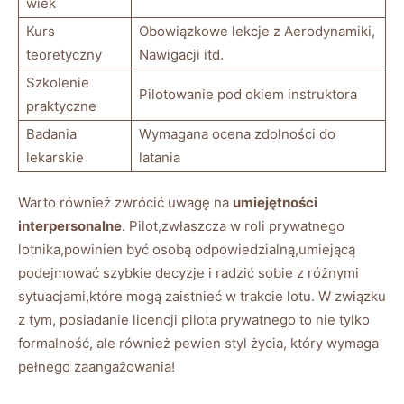
⁣wiek
Kurs
Obowiązkowe⁤ lekcje z ‍Aerodynamiki,
teoretyczny
Nawigacji itd.
Szkolenie
Pilotowanie pod⁣ okiem instruktora
praktyczne
Badania
Wymagana ocena zdolności ⁣do
lekarskie
latania
Warto również zwrócić uwagę⁣ na
umiejętności
‍interpersonalne
. Pilot,zwłaszcza w ‌roli prywatnego
lotnika,powinien być osobą odpowiedzialną,umiejącą⁣
podejmować szybkie decyzje i radzić sobie⁣ z różnymi
⁢sytuacjami,które ⁢mogą‌ zaistnieć w ⁣trakcie‌ lotu.​ W ⁣związku​
z tym, posiadanie licencji ‍pilota‍ prywatnego ​to ‌nie⁣ tylko
formalność, ale również pewien styl życia, który​ wymaga
‍pełnego zaangażowania!