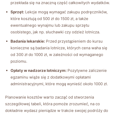
przekłada⁣ się‌ na ‌znaczną‍ część ​całkowitych wydatków.
Sprzęt:
Lekcje mogą wymagać ​zakupu podręczników,
które kosztują od 500⁤ zł‌ do 1500 ‌zł,⁣ a także
ewentualnego wynajmu lub zakupu sprzętu
osobistego,‍ jak np. słuchawki czy odzież lotnicza.
Badania lekarskie:
Przed przystąpieniem do⁣ kursu
konieczne są badania lotnicze, których⁢ cena waha się
od 300 zł do ⁢1000 zł, w zależności od wymaganego
poziomu.
Opłaty w nadzorze lotniczym:
Pozytywne zaliczenie
⁣egzaminu wiąże się⁣ z dodatkowymi‌ opłatami‌
administracyjnymi, które​ mogą wynieść⁤ około ​1000 zł.
Planowanie kosztów ‌warto zacząć od stworzenia
szczegółowej tabeli, która pomoże zrozumieć, na co
dokładnie wydasz pieniądze w ⁣trakcie swojej podróży ‌do