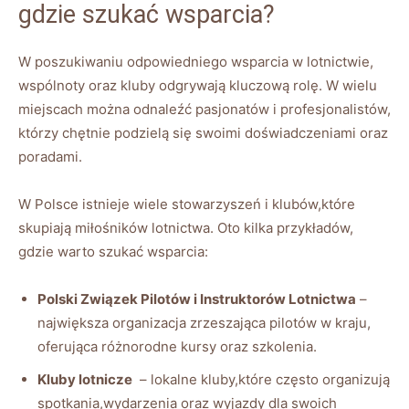
‌gdzie ⁢szukać wsparcia?
W ​poszukiwaniu odpowiedniego wsparcia w lotnictwie,
wspólnoty ‌oraz kluby ⁤odgrywają kluczową​ rolę. W ‌wielu
miejscach ​można odnaleźć pasjonatów i profesjonalistów,
którzy chętnie podzielą ‍się swoimi doświadczeniami oraz
poradami.
W Polsce ‍istnieje wiele stowarzyszeń i klubów,które
skupiają miłośników lotnictwa. Oto kilka przykładów,
gdzie warto szukać⁤ wsparcia:
Polski​ Związek Pilotów i Instruktorów Lotnictwa
⁣–
największa organizacja zrzeszająca pilotów w kraju,
oferująca różnorodne⁢ kursy oraz ‌szkolenia.
Kluby ‌lotnicze
‍ – lokalne kluby,które często organizują
spotkania,wydarzenia ​oraz wyjazdy​ dla swoich