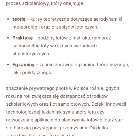
proces szkoleniowy, który obejmuje:
teorię
– kursy teoretyczne dotyczące ​aerodynamiki,‍
meteorologii oraz przepisów lotniczych.
Praktykę
– godziny lotów z instruktorem oraz‌
samodzielne loty w różnych⁣ warunkach
atmosferycznych.
Egzaminy
– ‌zdanie zarówno egzaminu⁢ teoretycznego,
jak⁤ i praktycznego.
znaczenie prywatnego pilota w Polsce rośnie, ⁢gdyż z
roku na‌ rok zwiększa się dostępność ‌ośrodków
szkoleniowych ⁣oraz flot‌ samolotowych. Dzięki ⁤innowacji
‍technologicznej,takich jak symulatory lotu czy
nowoczesne aplikacje do ‌planowania⁣ lotów,pilotaż stał​
się bardziej ⁤przystępny ‍i przemyślany. Oto kilka
aspektów, ​które warto rozważyć: