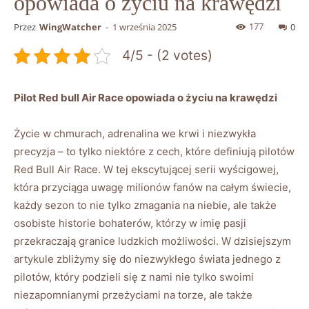
opowiada o życiu na krawędzi
177
Przez
WingWatcher
-
1 września 2025
0
4/5 - (2 votes)
Pilot Red bull Air Race opowiada o życiu na‌ krawędzi
Życie ​w chmurach, adrenalina we krwi i niezwykła
precyzja – to tylko niektóre z cech, które​ definiują⁤ pilotów
Red Bull Air Race. W tej‍ ekscytującej serii wyścigowej,
która przyciąga uwagę milionów fanów na całym‍ świecie,
każdy sezon to nie tylko zmagania na niebie, ale także
osobiste ⁢historie bohaterów, którzy w imię pasji
przekraczają granice ludzkich możliwości. W ⁤dzisiejszym
artykule zbliżymy się do niezwykłego świata jednego z
pilotów, który podzieli się z nami nie tylko swoimi
niezapomnianymi⁤ przeżyciami na torze, ale także