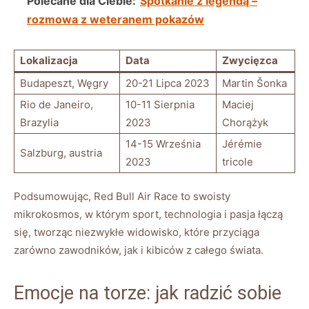
Polecane dla Ciebie:
Spotkanie z legendą –
rozmowa z weteranem pokazów
Lokalizacja
Data
Zwycięzca
Budapeszt, Węgry
20-21 Lipca 2023
Martin Šonka
Rio de Janeiro,
10-11 Sierpnia
Maciej
Brazylia
2023
Chorążyk
14-15 Września
Jérémie
Salzburg, austria
2023
tricole
Podsumowując,​ Red Bull Air Race to swoisty
mikrokosmos, w którym sport, ⁢technologia i pasja łączą
się, tworząc niezwykłe ‌widowisko, które przyciąga ​
zarówno zawodników, jak i kibiców z ​całego świata.
Emocje na‍ torze: jak radzić sobie