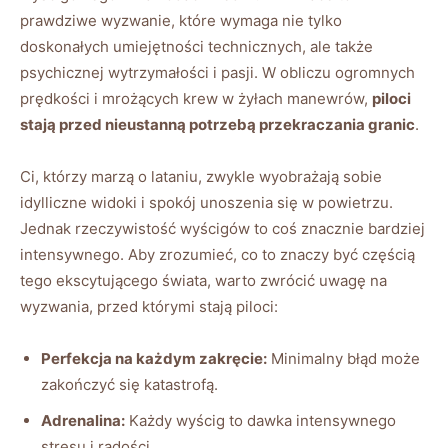
prawdziwe wyzwanie, które‌ wymaga nie tylko⁤
doskonałych umiejętności technicznych, ale⁢ także
psychicznej wytrzymałości ‌i pasji. W obliczu ‌ogromnych
prędkości i mrożących krew w żyłach ⁢manewrów,
piloci
stają przed nieustanną potrzebą przekraczania granic
.
Ci, którzy marzą o ‍lataniu, zwykle wyobrażają sobie
idylliczne widoki i spokój unoszenia⁣ się w powietrzu.
Jednak rzeczywistość⁢ wyścigów to coś znacznie bardziej
intensywnego. Aby zrozumieć, co to znaczy być częścią
tego ⁢ekscytującego świata, warto zwrócić uwagę na
wyzwania, przed którymi stają piloci:
Perfekcja na każdym zakręcie:
Minimalny​ błąd może
zakończyć się katastrofą.
Adrenalina:
Każdy wyścig to dawka intensywnego
‌stresu i radości.