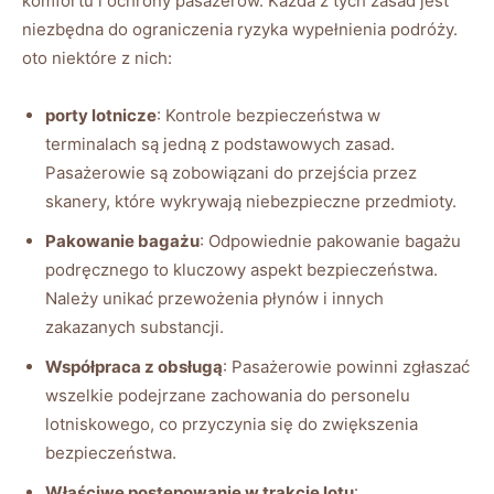
komfortu ⁤i ochrony pasażerów. ‍Każda‍ z tych zasad jest
niezbędna do ograniczenia ryzyka wypełnienia‍ podróży.
oto niektóre z ⁣nich:
porty lotnicze
: Kontrole bezpieczeństwa w
terminalach są ⁣jedną z‌ podstawowych zasad.⁣
Pasażerowie​ są zobowiązani do⁣ przejścia‌ przez
skanery, które wykrywają niebezpieczne przedmioty.
Pakowanie​ bagażu
:⁣ Odpowiednie pakowanie bagażu
podręcznego to kluczowy aspekt bezpieczeństwa.
Należy unikać przewożenia płynów i​ innych
zakazanych substancji.
Współpraca z obsługą
: Pasażerowie powinni zgłaszać
wszelkie podejrzane zachowania do personelu
lotniskowego, co przyczynia się do zwiększenia
bezpieczeństwa.
Właściwe postępowanie w trakcie lotu
: