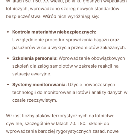
W latach 50. i 60. XX wieku, po kilku głośnych wypadkach
lotniczych,​ wprowadzono szereg nowych standardów
bezpieczeństwa. Wśród nich wyróżniają się:
Kontrola materiałów niebezpiecznych:
⁢
Uwzględnienie procedur sprawdzania bagażu oraz
pasażerów w celu wykrycia przedmiotów zakazanych.
Szkolenia personelu:
Wprowadzenie obowiązkowych
szkoleń dla załóg samolotów w zakresie reakcji na
sytuacje awaryjne.
Systemy monitorowania:
Użycie nowoczesnych
technologii do monitorowania⁤ lotów i⁢ analizy danych w
czasie rzeczywistym.
Wzrost liczby ataków terrorystycznych na ⁤lotnictwo
cywilne, szczególnie ⁢w latach 70. i 80., skłonił do
wprowadzenia bardziej rygorystycznych zasad. nowe‍