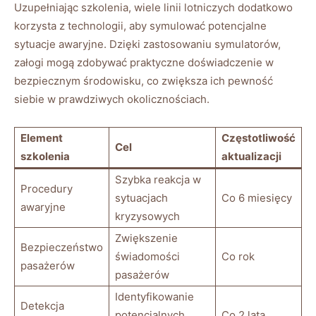
Uzupełniając szkolenia, wiele linii lotniczych dodatkowo
korzysta z technologii, aby symulować potencjalne
sytuacje awaryjne.⁤ Dzięki zastosowaniu symulatorów,
załogi mogą zdobywać praktyczne doświadczenie w
bezpiecznym środowisku, co zwiększa ich pewność
siebie w prawdziwych okolicznościach.
Element
Częstotliwość
Cel
szkolenia
aktualizacji
Szybka reakcja w
Procedury ​
sytuacjach
Co⁣ 6 miesięcy
awaryjne
kryzysowych
Zwiększenie
Bezpieczeństwo
⁣świadomości
Co rok
⁣pasażerów
pasażerów
Identyfikowanie
Detekcja
potencjalnych
Co 2 lata