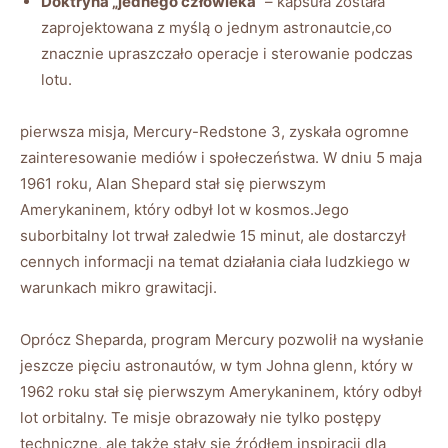
Doktryna „jednego człowieka”
– kapsuła została
zaprojektowana z myślą o jednym astronautcie,co
znacznie upraszczało operacje i sterowanie podczas
lotu.
pierwsza misja, Mercury-Redstone 3, zyskała ogromne
zainteresowanie mediów i społeczeństwa. W dniu 5 maja
1961 roku, Alan Shepard stał się pierwszym
Amerykaninem, który odbył lot w kosmos.Jego
suborbitalny lot trwał zaledwie 15 minut, ale dostarczył
cennych informacji na temat działania ciała ludzkiego w
warunkach mikro grawitacji.
Oprócz Sheparda, program Mercury pozwolił na wysłanie
jeszcze pięciu astronautów, w tym Johna glenn, który w
1962 roku stał się pierwszym Amerykaninem, który odbył
lot orbitalny. Te misje obrazowały nie tylko postępy
techniczne, ale także stały się źródłem inspiracji dla