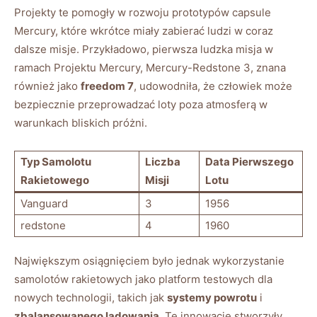
Projekty te pomogły w rozwoju prototypów capsule
Mercury, które wkrótce miały zabierać ludzi w coraz
dalsze misje. Przykładowo, pierwsza ludzka misja w
ramach Projektu Mercury, Mercury-Redstone 3, znana
również jako
freedom 7
, udowodniła, że człowiek może
bezpiecznie przeprowadzać loty poza atmosferą w
warunkach bliskich próżni.
Typ Samolotu
Liczba
Data Pierwszego
Rakietowego
Misji
Lotu
Vanguard
3
1956
redstone
4
1960
Największym osiągnięciem było jednak wykorzystanie
samolotów rakietowych jako platform testowych dla
nowych technologii, takich jak
systemy powrotu
i
zbalansowanego lądowania
. Te innowacje stworzyły