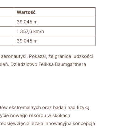
Wartość
39 045 m
1 357,6 km/h
39 045 m
eronautyki. ​Pokazał, ⁣że ‍granice ludzkości
oleń. Dziedzictwo Feliksa⁣ Baumgartnera
rtów ekstremalnych oraz badań⁢ nad fizyką.
obycie nowego ⁣rekordu ⁣w ‌skokach​
zedsięwzięcia⁤ leżała⁢ innowacyjna koncepcja