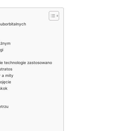
suborbitalnych
ważnym
gi
ie technologie zastosowano
 stratos
 a mity
ojęcie
 skok
etrzu