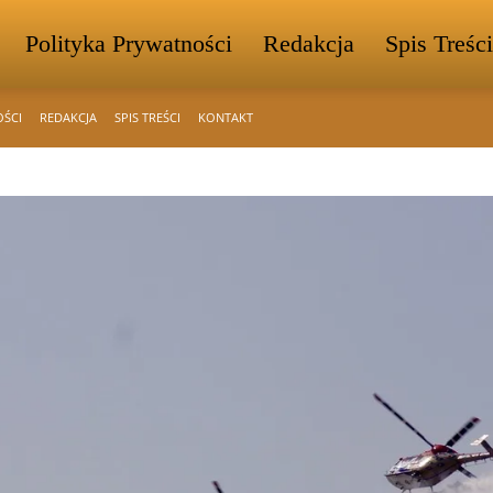
Polityka Prywatności
Redakcja
Spis Treści
OŚCI
REDAKCJA
SPIS TREŚCI
KONTAKT