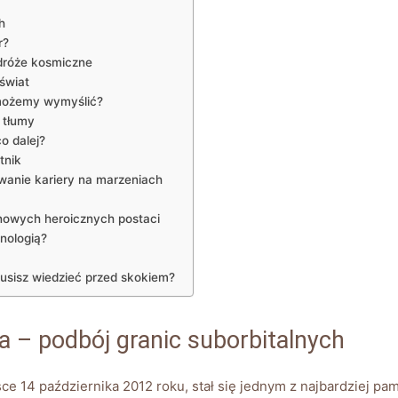
h
r?
odróże kosmiczne
świat
 możemy⁢ wymyślić?
 tłumy
o dalej?
tnik
anie kariery ‍na⁤ marzeniach
a nowych heroicznych postaci
hnologią?
musisz wiedzieć przed ⁢skokiem?
 – ⁤podbój granic suborbitalnych
ce 14 października 2012 roku,⁢ stał się jednym z najbardziej p