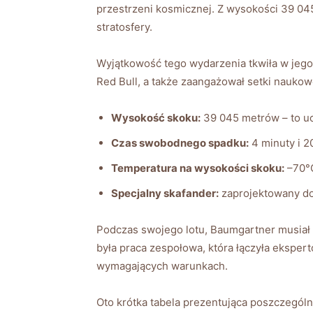
przestrzeni ⁤kosmicznej. Z wysokości 39⁤ 045
stratosfery.
Wyjątkowość tego wydarzenia tkwiła w jego s
Red Bull, a także‍ zaangażował setki naukow
Wysokość skoku:
39 045 metrów ⁣–​ to u
Czas swobodnego spadku:
4 minuty i⁢ 2
Temperatura na ‌wysokości skoku:
–70°C
Specjalny skafander:
zaprojektowany ⁣do⁢
Podczas swojego lotu, Baumgartner musiał ⁤s
była praca zespołowa, która łączyła eksper
wymagających warunkach.
Oto krótka tabela prezentująca‍ poszczegól