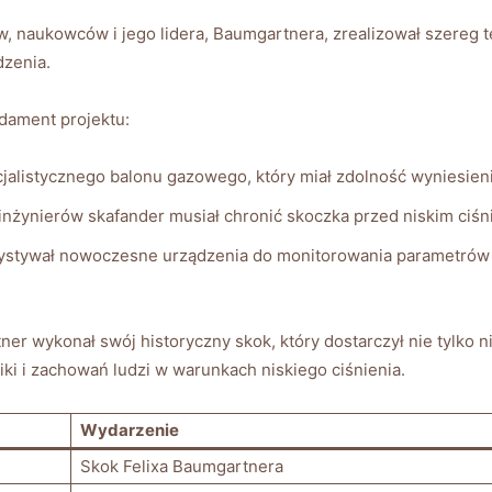
rów, naukowców i jego lidera, Baumgartnera, zrealizował szereg te
dzenia.
ndament projektu:
cjalistycznego⁣ balonu gazowego, ‍który miał ‍zdolność wyniesi
⁢inżynierów skafander musiał chronić​ skoczka przed niskim‌ ciś
ystywał nowoczesne urządzenia do monitorowania ⁤parametrów ‍w
er wykonał swój historyczny skok, który‍ dostarczył nie tylko 
i zachowań ludzi w ⁤warunkach ‍niskiego‍ ciśnienia.
Wydarzenie
Skok Felixa Baumgartnera