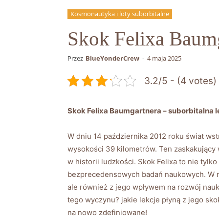
Kosmonautyka i loty suborbitalne
Skok Felixa Baumg
Przez
BlueYonderCrew
-
4 maja 2025
3.2/5 - (4 votes)
Skok Felixa ‍Baumgartnera – suborbitalna⁣ 
W ​dniu 14 października⁢ 2012 roku świat⁤ w
wysokości 39 kilometrów. ⁢Ten zaskakujący wy
w historii ludzkości. Skok⁤ Felixa ‍to‌ nie ty
bezprecedensowych badań ‍naukowych. W nin
ale również z jego wpływem na rozwój ‍nauki
tego wyczynu? jakie lekcje⁣ płyną z jego sko
na nowo‍ zdefiniowane!