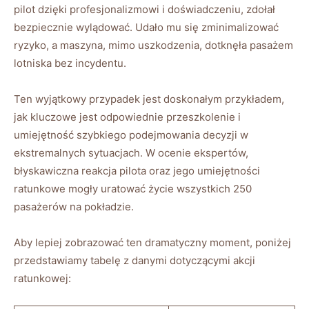
pilot dzięki ​profesjonalizmowi ⁤i⁢ doświadczeniu, zdołał
bezpiecznie wylądować. ‌Udało‌ mu‌ się‍ zminimalizować
ryzyko, a maszyna, mimo uszkodzenia, ⁣dotknęła ⁤pasażem
‌lotniska bez ‍incydentu.
Ten wyjątkowy przypadek​ jest​ doskonałym⁤ przykładem,
⁢jak kluczowe ​jest odpowiednie‍ przeszkolenie i
umiejętność szybkiego podejmowania⁣ decyzji⁤ w
ekstremalnych sytuacjach. W ocenie ekspertów,
błyskawiczna reakcja ‌pilota oraz jego ⁣umiejętności
⁣ratunkowe⁣ mogły uratować życie ‌wszystkich 250‌
pasażerów ‍na pokładzie.
Aby lepiej zobrazować ⁢ten ⁢dramatyczny moment, poniżej
przedstawiamy ⁢tabelę z danymi dotyczącymi⁤ akcji
ratunkowej: