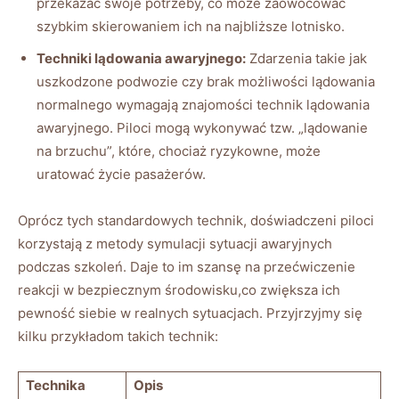
przekazać swoje potrzeby, co może zaowocować‍
szybkim skierowaniem⁣ ich na najbliższe lotnisko.
Techniki lądowania ⁣awaryjnego:
Zdarzenia takie jak
‌uszkodzone⁣ podwozie czy brak ⁣możliwości⁤ lądowania
normalnego wymagają znajomości⁣ technik lądowania
‍awaryjnego. Piloci mogą wykonywać tzw. „lądowanie‌
na brzuchu”, które, chociaż⁣ ryzykowne, może
uratować ⁤życie ​pasażerów.
Oprócz tych standardowych technik, doświadczeni ⁣piloci
korzystają z metody symulacji sytuacji‍ awaryjnych
podczas szkoleń. Daje to⁤ im ​szansę na przećwiczenie
reakcji w bezpiecznym⁤ środowisku,co​ zwiększa‍ ich
pewność siebie​ w‌ realnych sytuacjach. Przyjrzyjmy⁣ się
‌kilku przykładom takich technik:
Technika
Opis