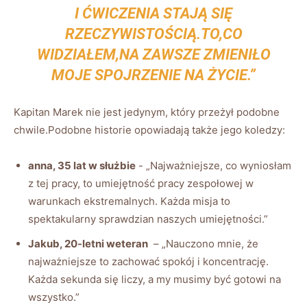
I‍ ĆWICZENIA STAJĄ SIĘ
RZECZYWISTOŚCIĄ.TO,CO
⁣WIDZIAŁEM,NA ZAWSZE​ ZMIENIŁO
MOJE SPOJRZENIE NA ‌ŻYCIE.”
Kapitan Marek nie jest jedynym, ‍który‍ przeżył podobne
chwile.Podobne historie opowiadają także jego koledzy:
anna, 35 lat w służbie
-‍ „Najważniejsze, co ‍wyniosłam
z ‌tej pracy, to umiejętność pracy zespołowej w
warunkach ekstremalnych. Każda​ misja​ to
spektakularny sprawdzian naszych umiejętności.”
Jakub, 20-letni weteran
⁣ – „Nauczono mnie, ⁤że
najważniejsze to zachować ​spokój i⁤ koncentrację.
⁣Każda sekunda się liczy, a my musimy być gotowi na
wszystko.”