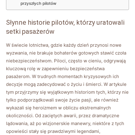
przyszłych pilotów
Słynne historie pilotów, którzy​ uratowali
setki‌ pasażerów
W świecie lotnictwa, ​gdzie każdy dzień przynosi nowe
wyzwania,⁤ nie brakuje ⁤bohaterów⁤ gotowych stawić ‍czoła
niebezpieczeństwom. Piloci, często w ‍cieniu, odgrywają ​
kluczową rolę w zapewnieniu bezpieczeństwa⁢
pasażerom.⁤ W trudnych ⁢momentach kryzysowych ich
decyzje mogą zadecydować o życiu i śmierci. W artykule
⁤tym przyjrzymy ‍się wyjątkowym historiom tych, którzy nie
tylko podporządkowali swoje życie⁣ pasji, ⁢ale‌ również
⁢wykazali się heroizmem w​ obliczu⁢ ekstremalnych
okoliczności. Od zaciętych‍ awarii, przez dramatyczne
lądowania,‌ aż po ⁢wizjonerskie manewry, niektóre‌ z tych
opowieści‍ stały⁤ się ⁢prawdziwymi ⁢legendami,