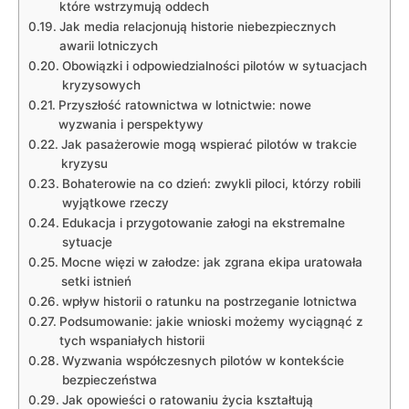
które‍ wstrzymują oddech
Jak media relacjonują historie niebezpiecznych
awarii‌ lotniczych
Obowiązki ​i⁢ odpowiedzialności pilotów w sytuacjach ​
kryzysowych
Przyszłość ratownictwa w lotnictwie: nowe
wyzwania i perspektywy
Jak pasażerowie mogą⁣ wspierać pilotów‌ w‍ trakcie
kryzysu
Bohaterowie‌ na co dzień: ‍zwykli piloci, którzy robili
wyjątkowe rzeczy
Edukacja i przygotowanie załogi na ekstremalne
sytuacje
Mocne więzi w ​załodze: jak ‌zgrana ⁣ekipa⁣ uratowała‍
setki istnień
wpływ historii⁢ o ⁣ratunku na​ postrzeganie ⁢lotnictwa
Podsumowanie:⁢ jakie⁤ wnioski ​możemy wyciągnąć z​
tych wspaniałych historii
Wyzwania współczesnych pilotów w⁤ kontekście‌
bezpieczeństwa
Jak opowieści o ratowaniu życia ​kształtują