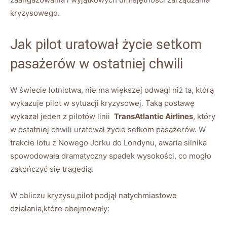
kryzysowego.
Jak ‌pilot uratował życie setkom
pasażerów w ostatniej chwili
W świecie lotnictwa, nie ma większej odwagi niż ta, którą
wykazuje pilot w ​sytuacji kryzysowej. Taką postawę
‍wykazał ‌jeden⁤ z ‌pilotów ‌linii ⁢
TransAtlantic Airlines
, który
w ostatniej chwili uratował życie setkom​ pasażerów. W
⁢trakcie lotu z Nowego Jorku do⁤ Londynu, awaria silnika ​
spowodowała​ dramatyczny spadek ⁣wysokości, co mogło
zakończyć⁣ się tragedią.
W ⁢obliczu kryzysu,pilot podjął‌ natychmiastowe ​
działania,które obejmowały: