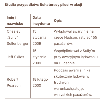
Studia przypadków: ⁤Bohaterscy piloci w akcji
Imię i
Data
Opis
nazwisko
incydentu
Chesley
15
Wylądował awaryjnie na
„Sully”‍
stycznia⁣
‍rzece ‍Hudson,⁢ ratując 155
Sullenberger
2009
pasażerów.
15
Współpilotował z Sully’m
Jeff Skiles
stycznia
przy awaryjnym lądowaniu
2009
na Hudsonie.
Podczas awarii⁤ silnika
skutecznie lądował ​w
Robert
18‌ lutego
⁤trudnych
Pearson
2000
warunkach,ratując​
wszystkich pasażerów.