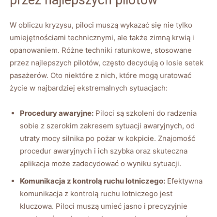
W obliczu‍ kryzysu, piloci ⁤muszą wykazać się nie tylko
umiejętnościami technicznymi, ale także⁢ zimną ​krwią i
opanowaniem. Różne techniki ratunkowe, stosowane
przez‌ najlepszych pilotów, często decydują o​ losie setek
pasażerów. Oto niektóre z‍ nich, które mogą uratować​
życie ‍w najbardziej ekstremalnych sytuacjach:
Procedury awaryjne:
Piloci są szkoleni do radzenia⁢
sobie‍ z szerokim zakresem⁣ sytuacji awaryjnych, ​od⁣
utraty ​mocy silnika po pożar w⁢ kokpicie. Znajomość
procedur⁣ awaryjnych i ⁣ich szybka oraz skuteczna
aplikacja może ⁢zadecydować o wyniku sytuacji.
Komunikacja ‍z kontrolą‍ ruchu lotniczego:
Efektywna
komunikacja z kontrolą⁣ ruchu lotniczego jest
kluczowa. ​Piloci ​muszą umieć jasno i precyzyjnie