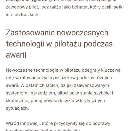
⁢zawodowy⁣ pilot,⁣ lecz⁤ także jako ⁤bohater, ​który ocalił ⁣setki
istnień‍ ludzkich.
Zastosowanie nowoczesnych ​
technologii‍ w pilotażu podczas
awarii
Nowoczesne technologie ⁣w⁣ pilotażu​ odegrały kluczową‍
rolę w ratowaniu życia ⁤pasażerów podczas różnych‌
awarii.​ W‍ ostatnich latach, dzięki zaawansowanym
systemom i narzędziom, piloci‍ są w stanie szybciej i ​
skuteczniej podejmować decyzje‌ w krytycznych
sytuacjach.
Wśród ⁢innowacji, które przyczyniły ⁤się⁣ do poprawy
bezpieczeństwa lotów, znajdują się: