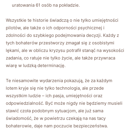
uratowania‍ 61 osób na pokładzie.
Wszystkie ⁣te historie​ świadczą o nie tylko umiejętności
pilotów, ale także o ich odporności⁢ psychicznej‌ i
zdolności do szybkiego podejmowania decyzji. Każdy z
tych bohaterów⁤ przestworzy‍ zmagał się z osobistymi⁤
lękami, ale w obliczu kryzysu potrafił‍ stanąć⁣ na wysokości
zadania, co ratuje nie​ tylko życie, ale​ także przywraca
wiarę w ⁢ludzką determinację.
Te‌ niesamowite​ wydarzenia pokazują,‌ że za każdym⁢
lotem kryje się nie tylko ⁣technologia, ‍ale ‍przede
wszystkim ludzie ‌– ich‌ pasja, umiejętności oraz
odpowiedzialność. Być może⁢ nigdy nie będziemy⁤ musieli
stawić czoła⁣ podobnym sytuacjom, ale już sama
świadomość, że w powietrzu czekają ⁢na ‍nas⁢ tacy⁢
bohaterowie, daje ​nam poczucie ​bezpieczeństwa.