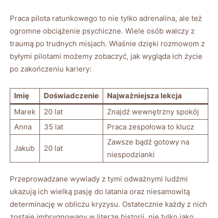
Praca pilota ⁤ratunkowego to ⁢nie tylko ‍adrenalina, ⁤ale⁤ też
ogromne⁣ obciążenie psychiczne. ⁢Wiele osób walczy z
traumą ⁤po trudnych misjach. Właśnie dzięki ⁢rozmowom z
byłymi ⁢pilotami możemy ⁣zobaczyć, jak ⁢wygląda⁤ ich życie
po zakończeniu‍ kariery:
Imię
Doświadczenie
Najważniejsza ⁤lekcja
Marek
20 lat
Znajdź wewnętrzny spokój
Anna
35 ⁢lat
Praca zespołowa to klucz
Zawsze bądź ‍gotowy ‌na
Jakub
20 lat
niespodzianki
Przeprowadzane⁤ wywiady z tymi ⁢odważnymi ludźmi
ukazują ich wielką pasję do latania oraz niesamowitą
determinację w ‌obliczu ‍kryzysu. Ostatecznie każdy z nich
zostaje imbrygnowany w literze historii, nie tylko jako