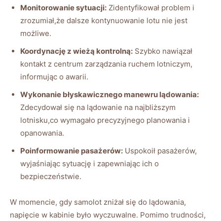
Monitorowanie ​sytuacji:
Zidentyfikował problem i
‍zrozumiał,że dalsze ‍kontynuowanie lotu ⁤nie jest⁤
możliwe.
Koordynację z wieżą kontrolną:
Szybko nawiązał
kontakt ⁣z centrum zarządzania ruchem ⁢lotniczym,
informując o awarii.
Wykonanie⁤ błyskawicznego⁢ manewru⁢ lądowania:
‌Zdecydował się na lądowanie na⁣ najbliższym⁤
lotnisku,co wymagało precyzyjnego ‍planowania i
opanowania.
Poinformowanie pasażerów:
Uspokoił​ pasażerów,
wyjaśniając⁢ sytuację i zapewniając ich o
‍bezpieczeństwie.
W momencie, gdy samolot zniżał ‍się do ‌lądowania,
⁤napięcie​ w kabinie było wyczuwalne. Pomimo‌ trudności,