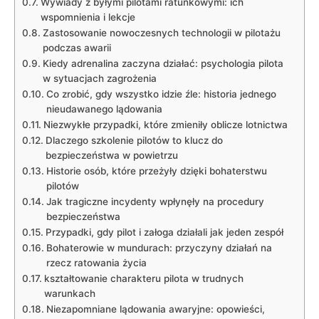
Wywiady z byłymi pilotami ratunkowymi:⁤ ich⁢
wspomnienia ⁣i lekcje
Zastosowanie nowoczesnych ​technologii‍ w pilotażu
podczas awarii
Kiedy adrenalina ‌zaczyna‍ działać: psychologia pilota
w sytuacjach zagrożenia
Co zrobić,⁢ gdy wszystko​ idzie źle: ​historia‍ jednego
nieudawanego‍ lądowania
Niezwykłe⁤ przypadki, ‍które zmieniły ⁣oblicze ‌lotnictwa
Dlaczego‌ szkolenie pilotów ‍to klucz ⁤do‌
bezpieczeństwa ‌w powietrzu
Historie osób,⁤ które przeżyły⁤ dzięki bohaterstwu‌
pilotów
Jak tragiczne incydenty wpłynęły⁣ na procedury
bezpieczeństwa
Przypadki, gdy​ pilot i załoga działali jak jeden zespół
Bohaterowie w ⁢mundurach: przyczyny działań na
⁤rzecz ratowania życia
kształtowanie charakteru ‌pilota w trudnych
warunkach
Niezapomniane​ lądowania ​awaryjne:‍ opowieści,