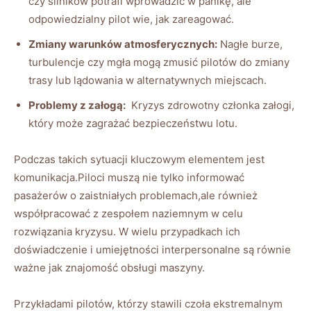
czy silników potrafi wprowadzić ⁢w​ panikę, ale
odpowiedzialny pilot wie,⁢ jak zareagować.
Zmiany⁤ warunków‍ atmosferycznych:
Nagłe burze,​
turbulencje czy mgła mogą zmusić pilotów do zmiany
trasy​ lub‍ lądowania w ​alternatywnych miejscach.
Problemy z załogą:
⁤ Kryzys zdrowotny członka załogi,
⁤który może zagrażać bezpieczeństwu lotu.
Podczas takich sytuacji‌ kluczowym elementem jest
komunikacja.Piloci muszą nie​ tylko ‌informować‌
pasażerów o zaistniałych problemach,ale również
współpracować z zespołem naziemnym w ‍celu
rozwiązania ⁢kryzysu. W wielu ​przypadkach ‌ich
⁤doświadczenie i umiejętności interpersonalne są ⁢równie
ważne jak znajomość ‌obsługi maszyny.
Przykładami pilotów, którzy ‌stawili czoła ekstremalnym