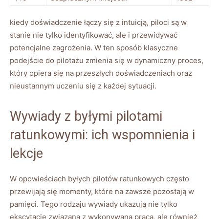
kiedy doświadczenie łączy się ⁣z‍ intuicją, piloci są ​w
stanie nie tylko identyfikować, ale i przewidywać ​
potencjalne⁢ zagrożenia. W ten⁤ sposób‌ klasyczne
podejście do pilotażu zmienia się⁣ w dynamiczny proces,
który ⁣opiera⁣ się ‌na przeszłych doświadczeniach oraz
nieustannym‌ uczeniu się z‍ każdej sytuacji.
Wywiady z byłymi pilotami
ratunkowymi:⁤ ich⁢ wspomnienia ⁣i
lekcje
W ⁢opowieściach byłych ‌pilotów ratunkowych często
przewijają się momenty, ‍które⁣ na zawsze pozostają w‌
pamięci. Tego rodzaju ⁣wywiady ukazują nie tylko⁣
ekscytację ⁢związaną z wykonywaną pracą, ale również