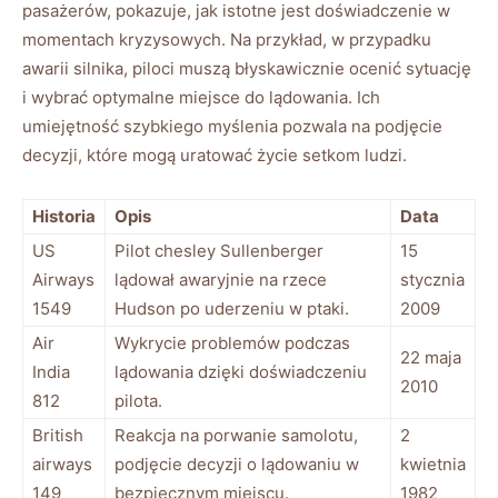
pasażerów,⁤ pokazuje, jak istotne jest⁣ doświadczenie w
momentach kryzysowych. Na⁤ przykład, w‍ przypadku
awarii silnika, piloci muszą błyskawicznie ocenić sytuację
i ⁢wybrać optymalne miejsce do ⁣lądowania. Ich
umiejętność​ szybkiego myślenia pozwala na ⁣podjęcie
decyzji,⁣ które mogą​ uratować życie setkom ​ludzi.
Historia
Opis
Data
US⁣
Pilot chesley⁣ Sullenberger
15
Airways
lądował⁣ awaryjnie na⁣ rzece
stycznia
‌1549
Hudson po uderzeniu w ptaki.
2009
Air
Wykrycie problemów podczas
22​ maja
India
lądowania dzięki doświadczeniu
2010
812
pilota.
British
Reakcja na porwanie ‌samolotu,
2​
airways
podjęcie decyzji ​o ​lądowaniu w
kwietnia
149
bezpiecznym⁢ miejscu.
‌1982