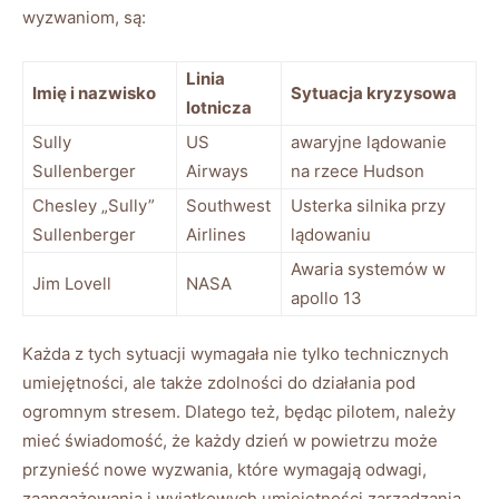
wyzwaniom, są:
Linia
Imię i nazwisko
Sytuacja kryzysowa
lotnicza
Sully
US
awaryjne ⁢lądowanie
Sullenberger
Airways
na rzece Hudson
Chesley „Sully”
Southwest
Usterka silnika ⁤przy
⁢Sullenberger
⁤Airlines
lądowaniu
Awaria systemów w
Jim Lovell
NASA
apollo 13
Każda​ z tych sytuacji wymagała ⁣nie ⁤tylko technicznych
umiejętności, ⁤ale także ‍zdolności do działania pod
⁢ogromnym stresem. Dlatego też, będąc​ pilotem,‍ należy
mieć świadomość, ‌że każdy‌ dzień ‌w powietrzu⁣ może
przynieść⁢ nowe ⁤wyzwania, które wymagają odwagi,
zaangażowania i wyjątkowych umiejętności zarządzania