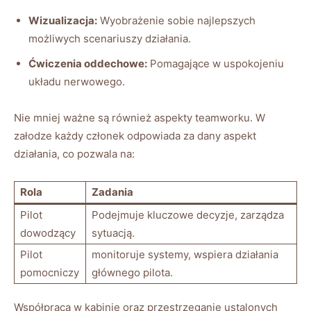
Wizualizacja:
Wyobrażenie sobie​ najlepszych
możliwych scenariuszy działania.
Ćwiczenia ‍oddechowe:
Pomagające w uspokojeniu
układu nerwowego.
Nie mniej ważne są również ⁢aspekty teamworku. W
załodze⁢ każdy członek ‍odpowiada za‌ dany⁤ aspekt⁣
działania, co ‍pozwala ⁢na:
Rola
Zadania
Pilot
Podejmuje kluczowe decyzje, zarządza
dowodzący
sytuacją.
Pilot
monitoruje​ systemy, ‍wspiera działania
pomocniczy
⁣głównego pilota.
Współpraca w kabinie oraz⁢ przestrzeganie ustalonych