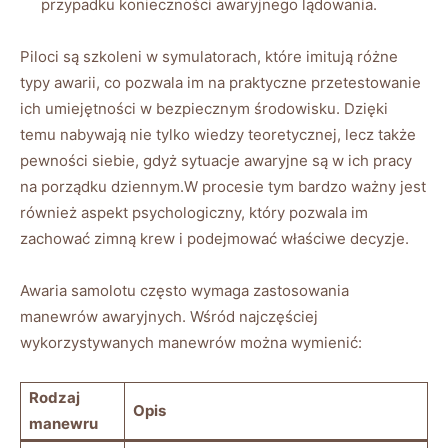
przypadku konieczności ⁢awaryjnego lądowania.
Piloci są ⁣szkoleni w⁢ symulatorach, które imitują ‍różne
⁤typy awarii, co pozwala im na ‌praktyczne⁢ przetestowanie
‍ich ‌umiejętności ⁤w bezpiecznym środowisku. Dzięki
temu nabywają nie tylko wiedzy teoretycznej, lecz także
pewności⁤ siebie, gdyż sytuacje awaryjne są w ich pracy
na porządku dziennym.W procesie tym ⁣bardzo ważny jest
również aspekt psychologiczny,​ który pozwala im
zachować​ zimną krew i podejmować właściwe decyzje.
Awaria samolotu często wymaga zastosowania
⁤manewrów ​awaryjnych. Wśród najczęściej
wykorzystywanych manewrów można‌ wymienić:
Rodzaj
Opis
manewru