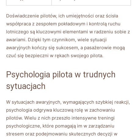
Doświadczenie⁤ pilotów, ich ‌umiejętności‍ oraz ścisła
‍współpraca z ⁢zespołem pokładowym ‌i‍ kontrolą ruchu
⁢lotniczego są kluczowymi‍ elementami w radzeniu sobie z
awariami. Dzięki tym czynnikom, ⁢wiele sytuacji
awaryjnych kończy⁣ się⁢ sukcesem, a ⁢pasażerowie mogą
czuć się ​bezpieczni ⁢w rękach ‍swojego pilota.
Psychologia pilota w trudnych
sytuacjach
W sytuacjach ⁣awaryjnych, ‌wymagających szybkiej⁤ reakcji,⁣
psychologia⁢ odgrywa kluczową rolę w zachowaniu
‍pilotów. Wielu z ‌nich ⁢przeszło intensywne treningi‌
psychologiczne, które pomagają im w zarządzaniu
stresem ‍oraz podejmowaniu skutecznych ⁣decyzji w