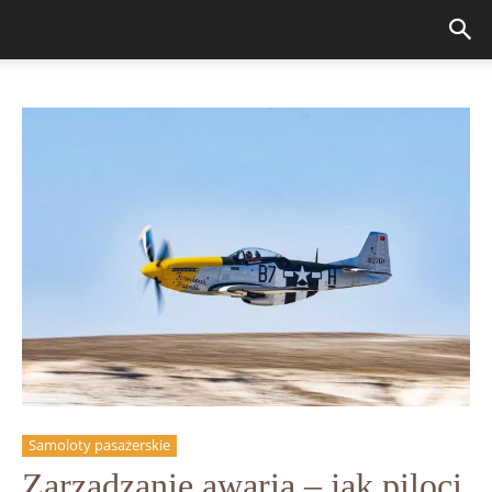
Samoloty pasażerskie
Zarządzanie awarią – jak piloci