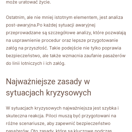
może uratować​ życie.
Ostatnim, ale nie mniej ⁢istotnym elementem, jest analiza
post-awaryjna.Po każdej sytuacji ⁣awaryjnej
przeprowadzane⁤ są szczegółowe ⁣analizy, ⁤które​ pozwalają⁢
na usprawnienie procedur⁢ oraz⁣ lepsze przygotowanie
załóg‌ na ‌przyszłość. Takie⁤ podejście nie tylko poprawia
bezpieczeństwo, ale​ także‍ wzmacnia zaufanie pasażerów
‍do linii lotniczych‌ i ‌ich‍ załóg.
Najważniejsze⁤ zasady w‌
sytuacjach ⁤kryzysowych
W sytuacjach kryzysowych najważniejsza ​jest szybka i
‍skuteczna reakcja. Piloci muszą być przygotowani na
⁣różne scenariusze, ⁢aby zapewnić bezpieczeństwo
pasażerów. Oto zasady, ⁤które są kluczowe ‌podczas⁤