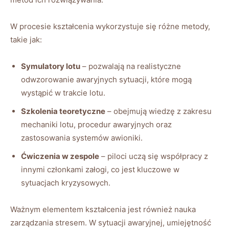
W procesie kształcenia wykorzystuje się‍ różne⁣ metody,
takie⁣ jak:
Symulatory lotu
– pozwalają ⁤na realistyczne
odwzorowanie awaryjnych sytuacji, które⁤ mogą
‍wystąpić ‍w trakcie lotu.
Szkolenia teoretyczne
–​ obejmują wiedzę z zakresu
mechaniki‌ lotu, procedur awaryjnych‍ oraz⁤
zastosowania systemów awioniki.
Ćwiczenia‍ w ‌zespole
– piloci uczą ⁤się współpracy z
innymi członkami ⁤załogi, co jest kluczowe w
sytuacjach kryzysowych.
Ważnym ⁢elementem​ kształcenia jest również nauka
zarządzania‌ stresem. ⁢W sytuacji ‌awaryjnej, umiejętność⁣