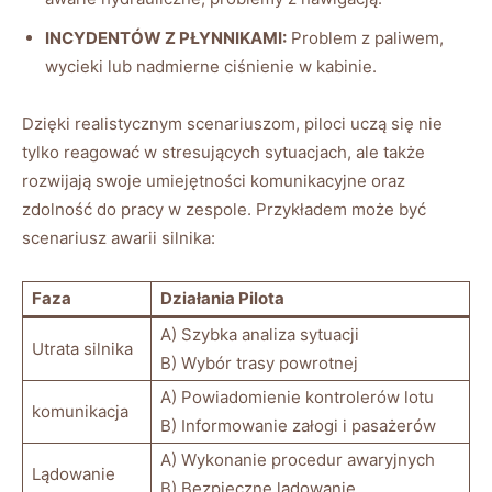
INCYDENTÓW ‍Z PŁYNNIKAMI:
Problem z paliwem,
wycieki lub nadmierne ciśnienie w ‍kabinie.
Dzięki realistycznym scenariuszom, ⁢piloci ⁢uczą się⁤ nie
tylko⁢ reagować w stresujących sytuacjach, ale ⁢także
⁣rozwijają swoje umiejętności komunikacyjne ​oraz​
zdolność do pracy w zespole. Przykładem może być
scenariusz awarii silnika:
Faza
Działania‌ Pilota
A) Szybka analiza sytuacji
Utrata silnika
B) Wybór trasy powrotnej
A)​ Powiadomienie ‍kontrolerów lotu
komunikacja
B) Informowanie ⁣załogi i pasażerów
A) Wykonanie ⁣procedur awaryjnych
Lądowanie
B)​ Bezpieczne lądowanie