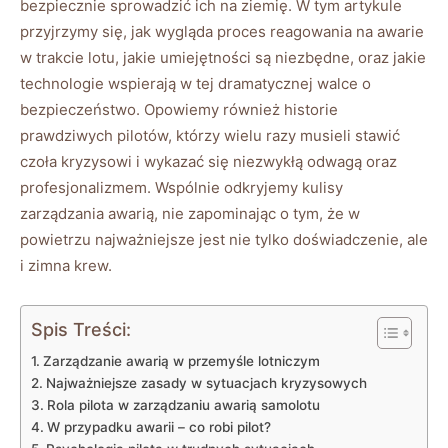
bezpiecznie⁢ sprowadzić‍ ich na⁤ ziemię.⁣ W tym artykule
przyjrzymy ‌się, jak wygląda proces reagowania na awarie‌
w⁣ trakcie lotu, jakie ⁣umiejętności są niezbędne,⁣ oraz jakie
technologie wspierają w tej dramatycznej walce ‌o
bezpieczeństwo. Opowiemy również ​historie
prawdziwych pilotów, którzy wielu razy musieli stawić
czoła kryzysowi i wykazać się ‍niezwykłą⁤ odwagą​ oraz ​
profesjonalizmem. Wspólnie odkryjemy ⁣kulisy
zarządzania awarią, nie zapominając o tym, że w
powietrzu najważniejsze jest nie tylko ‌doświadczenie, ale
⁤i zimna krew.
Spis Treści:
Zarządzanie awarią w przemyśle lotniczym
Najważniejsze⁤ zasady w‌ sytuacjach ⁤kryzysowych
Rola‌ pilota w zarządzaniu awarią samolotu
W przypadku awarii – co robi ‍pilot?