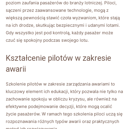
poziom‍ zaufania pasażerów do‍ branży lotniczej.⁣ Piloci,
sączeni ‍przez zaawansowane technologie, mogą z
większą pewnością stawić czoła​ wyzwaniom, które stają
‍na ich drodze, skutkując bezpiecznymi i udanymi lotami.
Gdy wszystko jest pod kontrolą, każdy pasażer ⁣może
czuć się spokojny podczas‍ swojego lotu.
Kształcenie pilotów⁢ w zakresie⁤
awarii
Szkolenie pilotów w⁢ zakresie ‍zarządzania awariami​ to
kluczowy element ich ‌edukacji, który‍ pozwala⁤ nie ‌tylko na
‍zachowanie​ spokoju w obliczu kryzysu, ale również na
efektywne podejmowanie decyzji, które⁣ mogą ocalić
życie pasażerów.⁢ W ramach tego szkolenia piloci uczą się
rozpoznawania różnych ⁣typów awarii oraz ⁢praktycznych
metod ich rozwiązywania.