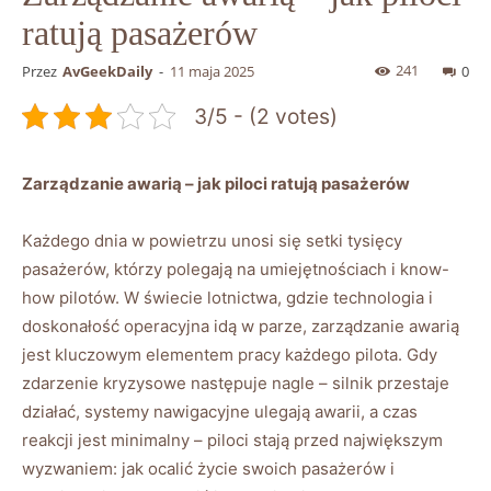
ratują pasażerów
241
Przez
AvGeekDaily
-
11 maja 2025
0
3/5 - (2 votes)
Zarządzanie awarią – jak piloci ⁣ratują ‌pasażerów
Każdego‌ dnia ⁤w powietrzu ⁣unosi się setki‌ tysięcy⁤
pasażerów, którzy polegają na umiejętnościach i know-
how pilotów.​ W świecie lotnictwa, gdzie⁢ technologia ​i
doskonałość operacyjna idą w parze, zarządzanie awarią⁤
jest kluczowym elementem pracy każdego pilota. Gdy
zdarzenie kryzysowe następuje ⁢nagle ​– silnik przestaje
działać, systemy nawigacyjne ⁢ulegają⁢ awarii, a czas
reakcji⁣ jest ‍minimalny – piloci stają⁣ przed ​największym
⁢wyzwaniem: jak ocalić życie ⁣swoich‌ pasażerów i