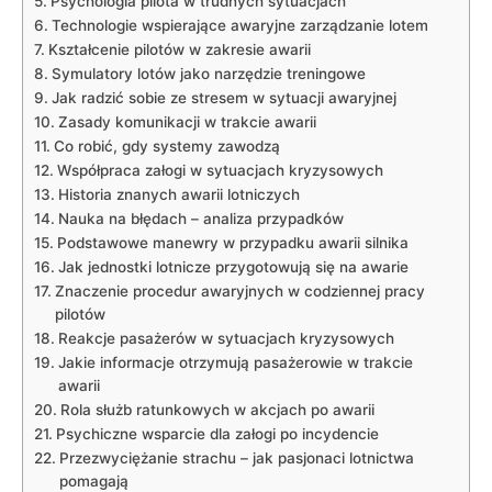
Psychologia pilota w trudnych sytuacjach
Technologie wspierające‌ awaryjne zarządzanie lotem
Kształcenie pilotów⁢ w zakresie⁤ awarii
Symulatory lotów jako narzędzie treningowe
Jak radzić sobie ze⁢ stresem w ‌sytuacji awaryjnej
Zasady komunikacji w trakcie awarii
Co robić, gdy systemy zawodzą
Współpraca załogi‍ w sytuacjach kryzysowych
Historia znanych awarii lotniczych
Nauka na błędach – analiza⁣ przypadków
Podstawowe manewry w przypadku awarii silnika
Jak jednostki lotnicze przygotowują się⁢ na awarie
Znaczenie ⁣procedur​ awaryjnych w codziennej pracy
pilotów
Reakcje pasażerów w sytuacjach⁢ kryzysowych
Jakie ⁢informacje otrzymują pasażerowie w‍ trakcie
⁢awarii
Rola służb ratunkowych ‍w akcjach po awarii
Psychiczne ‍wsparcie dla załogi po​ incydencie
Przezwyciężanie strachu ⁢– ‍jak pasjonaci lotnictwa
pomagają