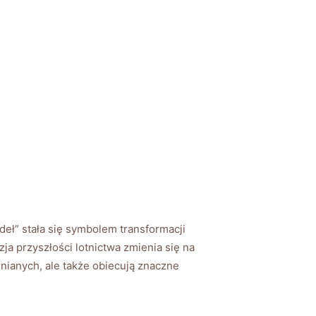
eł” stała ⁣się⁣ symbolem⁢ transformacji​
a przyszłości‌ lotnictwa⁢ zmienia ⁢się na
rnianych,⁢ ale‌ także obiecują znaczne