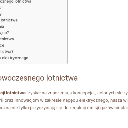
ycznego lotnictwa
o
y
 lotnictwa
nia
yjne?
lotnictwa
sce
tnictwa?
a elektrycznego
nowoczesnego lotnictwa
cji lotnictwa
⁢ zyskał‍ na ⁣znaczeniu,a ‍koncepcja „zielonych skrzyd
 oraz ⁣innowacjom‌ w ⁢zakresie napędu⁣ elektrycznego, nasza ⁣wizj
zną ‍nie ‍tylko⁢ przyczyniają się ‌do redukcji emisji ‍gazów ciepla