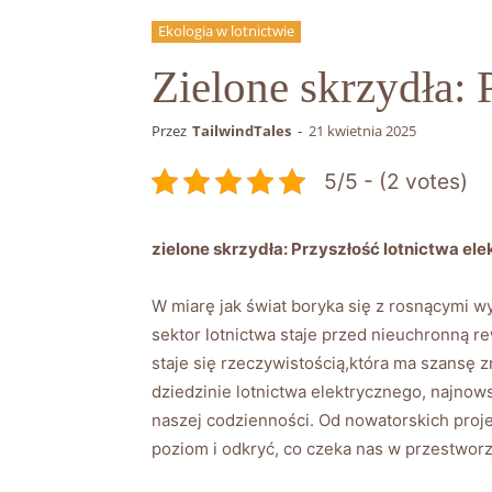
Ekologia w lotnictwie
Zielone skrzydła: 
Przez
TailwindTales
-
21 kwietnia 2025
5/5 - (2 votes)
zielone skrzydła: Przyszłość lotnictwa el
W​ miarę jak świat⁢ boryka się⁤ z rosnącymi
sektor lotnictwa staje przed⁢ nieuchronną⁢ re
staje ⁢się rzeczywistością,która ma szansę‌
dziedzinie lotnictwa⁢ elektrycznego, najnows
naszej codzienności.⁣ Od nowatorskich ⁤proj
poziom ‌i odkryć, co czeka nas w przestworz