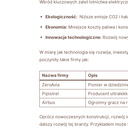
Wśród kluczowych zalet lotnictwa elektryc
Ekologiczność:
​ Niższe‌ emisje CO2 i hał
Ekonomia:
‍Mniejsze​ koszty paliwa i kon
Innowacje ​technologiczne:
Rozwój ⁤nowy
W miarę jak technologia‍ się rozwija, inwest
poczyniły takie ‍firmy⁣ jak:
Nazwa firmy
Opis
ZeroAvia
Pionier ⁢w ⁤dziedzi
Pipistrel
Producent ⁢ultralek
Airbus
Ogromny gracz na ‍
Oprócz nowoczesnych⁤ konstrukcji, rozwój in
dalszy rozwój tej branży. Przykładem⁤ moż