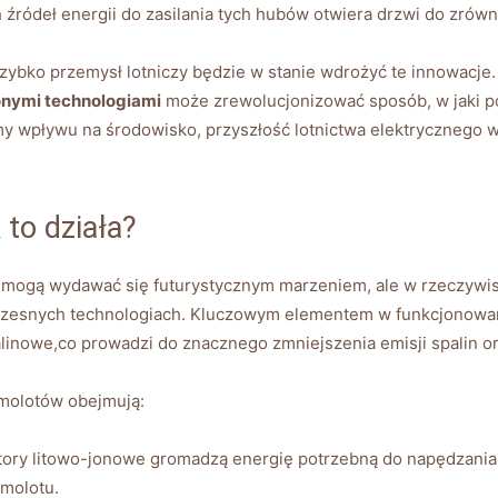
 źródeł energii do zasilania tych hubów otwiera⁤ drzwi⁤ do zró
zybko ⁣przemysł lotniczy ‌będzie w stanie wdrożyć te⁣ innowacj
onymi⁤ technologiami
może zrewolucjonizować ⁢sposób, w jaki po
omy⁤ wpływu ⁢na ​środowisko, ‌przyszłość lotnictwa ​elektrycznego wy
 to działa?
mogą wydawać ​się futurystycznym marzeniem,​ ale‌ w‌ rzeczywis
czesnych technologiach. Kluczowym⁤ elementem ​w funkcjonowan
spalinowe,co prowadzi do⁤ znacznego zmniejszenia emisji spalin o
molotów obejmują:
ry litowo-jonowe gromadzą energię ​potrzebną ‍do napędzania s
amolotu.