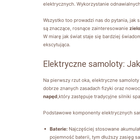
elektrycznych. Wykorzystanie ⁤odnawialnych
Wszystko too prowadzi nas do pytania, jak s
są znaczące, rosnące ⁤zainteresowanie
ziel
W miarę⁢ jak świat⁢ staje się‍ bardziej ⁣świad
ekscytująca.
Elektryczne samoloty:⁤ Jak​
Na pierwszy rzut oka, elektryczne samoloty 
dobrze znanych zasadach fizyki oraz⁢ nowo
napęd
,który zastępuje ⁤tradycyjne silniki 
Podstawowe⁢ komponenty elektrycznych sa
Baterie:
Najczęściej stosowane akumulato
⁢pojemność baterii, tym ‌dłuższy zasięg⁢ s