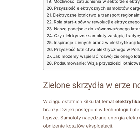
Możliwości zatrudnienia w sektorze elektr
Przyszłość ‍elektrycznych‍ samolotów carg
Elektryczne lotnictwo‍ a​ transport ‌regionaln
Rola start-upów⁢ w rewolucji elektrycznego
Nasze‌ podejście‌ do⁤ zrównoważonego⁢ lata
Czy⁤ elektryczne⁢ samoloty zastąpią⁣ tradyc
Inspiracje z innych branż w ⁣elektryfikacji‍ 
Przyszłość‌ lotnictwa⁣ elektrycznego w Pol
Jak​ możemy ‍wspierać rozwój zielonego lo
Podsumowanie: Wizja ⁢przyszłości lotnictw
Zielone skrzydła w erze ‌
W ⁤ciągu​ ostatnich kilku ⁤lat,temat
elektryfika
branży. Dzięki postępom w technologii baterii
lepsze. Samoloty ⁣napędzane ⁣energią‍ elektryc
obniżenie ‍kosztów eksploatacji.