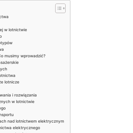
ictwa
j w​ lotnictwie
o
totypów
twa
: Co musimy ⁤wprowadzić?
asażerskie
nych
otnictwa
e lotnicze
wania i rozwiązania
nych⁣ w lotnictwie
ego
ansportu
iach nad lotnictwem​ elektrycznym
nictwa⁢ elektrycznego