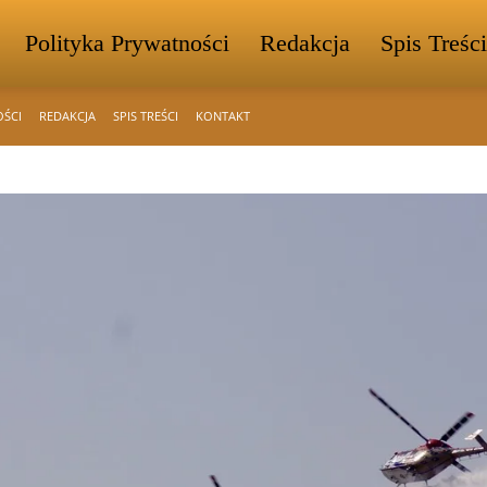
Polityka Prywatności
Redakcja
Spis Treści
OŚCI
REDAKCJA
SPIS TREŚCI
KONTAKT