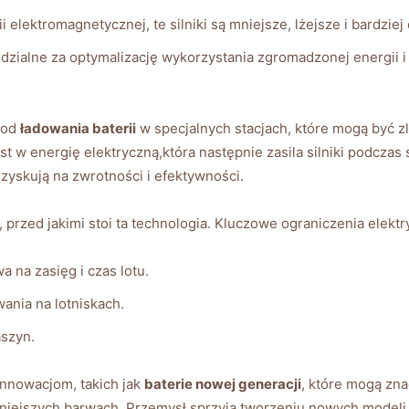
i elektromagnetycznej, te silniki są⁢ mniejsze, lżejsze‌ i bardzi
ialne ⁤za‌ optymalizację wykorzystania ‌zgromadzonej energii i 
 od​
ładowania baterii
w ⁣specjalnych ​stacjach, które mogą być ⁢z
 w energię ⁢elektryczną,która następnie zasila‌ silniki podczas‌ s
zyskują ⁤na zwrotności ⁣i‍ efektywności.
 przed jakimi ‍stoi‍ ta technologia. Kluczowe ograniczenia elek
 na ⁢zasięg i ‍czas lotu.
ania na ⁤lotniskach.
aszyn.
innowacjom, takich jak
baterie nowej ⁢generacji
, które mogą ​zn
śniejszych ‍barwach. Przemysł sprzyja tworzeniu ⁣nowych ‌modeli 