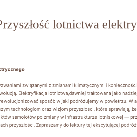
Przyszłość lotnictwa elektr
ektrycznego
 wyzwaniami związanymi z zmianami klimatycznymi i koniecznością
wolucją.‌ Elektryfikacja⁣ lotnictwa,dawniej traktowana jako‌ nadzi
 zrewolucjonizować ⁤sposób,w‍ jaki podróżujemy w⁢ powietrzu. W a
zym ⁢technologiom oraz wizjom przyszłości, które sprawiają, że 
ektów samolotów po zmiany‍ w infrastrukturze lotniskowej​ — ⁢prz
ach przyszłości. Zapraszamy do lektury tej ⁤ekscytującej podró