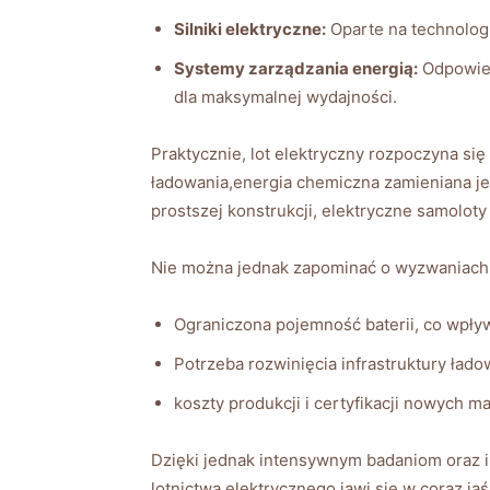
Silniki ⁤elektryczne:
Oparte⁤ na‍ technologi
Systemy zarządzania energią:
Odpowiedz
dla maksymalnej​ wydajności.
Praktycznie, lot elektryczny⁢ rozpoczyna‌ się⁤
ładowania,energia⁣ chemiczna zamieniana ⁣jest
⁤prostszej konstrukcji, elektryczne samoloty 
Nie można ⁣jednak zapominać ‍o⁢ wyzwaniach,
Ograniczona pojemność ​baterii,‌ co wpływa⁢
Potrzeba rozwinięcia ⁣infrastruktury ładow
koszty produkcji i certyfikacji nowych ⁢m
Dzięki⁢ jednak intensywnym badaniom oraz 
lotnictwa elektrycznego jawi ⁣się w coraz ja