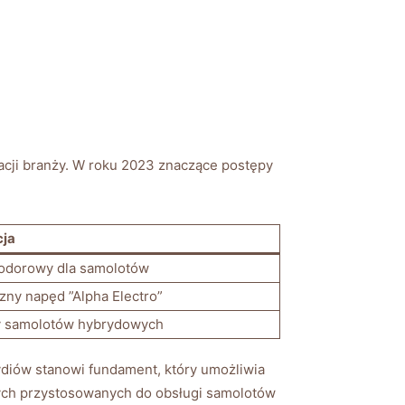
racji branży. W roku‍ 2023 znaczące postępy⁣
cja
wodorowy dla⁣ samolotów
zny⁤ napęd ‍”Alpha Electro”
y samolotów​ hybrydowych
ydiów stanowi fundament, który⁣ umożliwia
ch ‌przystosowanych ⁢do obsługi samolotów