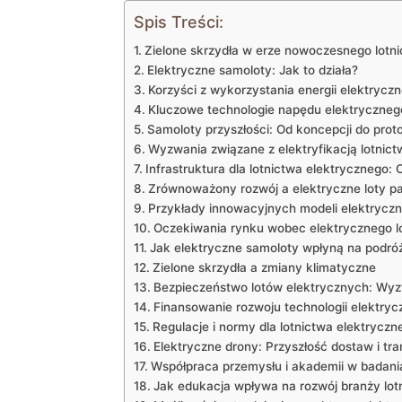
Spis Treści:
Zielone skrzydła w erze ‌nowoczesnego lotn
Elektryczne samoloty:⁤ Jak​ to działa?
Korzyści ⁢z wykorzystania energii elektryczne
Kluczowe technologie ​napędu elektryczneg
Samoloty przyszłości: Od koncepcji ⁣do ​pro
Wyzwania‍ związane‌ z ‌elektryfikacją‌ lotnic
Infrastruktura dla lotnictwa ​elektrycznego
Zrównoważony rozwój ‌a elektryczne‍ loty p
Przykłady innowacyjnych modeli elektrycz
Oczekiwania ‍rynku ⁢wobec elektrycznego l
Jak elektryczne samoloty wpłyną na⁤ podróż
Zielone skrzydła a zmiany klimatyczne
Bezpieczeństwo⁢ lotów ​elektrycznych: Wyz
Finansowanie rozwoju technologii elektrycz
Regulacje i⁤ normy dla lotnictwa ⁤elektryczn
Elektryczne ‌drony: Przyszłość dostaw i tr
Współpraca przemysłu ​i​ akademii ⁢w badan
Jak edukacja wpływa ‍na ‍rozwój branży ⁢lot