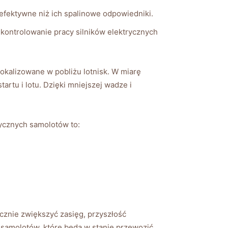
ej⁣ efektywne niż ich spalinowe odpowiedniki.
kontrolowanie ‌pracy​ silników elektrycznych
lokalizowane w pobliżu lotnisk. ⁣W⁣ miarę
tartu i lotu. Dzięki mniejszej wadze i
trycznych samolotów to:
acznie zwiększyć zasięg, przyszłość
samolotów, które ‌będą w⁣ stanie przewozić⁢