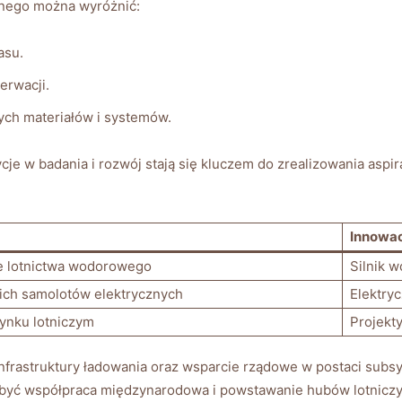
znego można wyróżnić:
asu.
serwacji.
ch materiałów i systemów.
ycje w badania⁣ i rozwój stają się ‌kluczem do zrealizowania aspi
Innowa
nie lotnictwa wodorowego
Silnik 
kich samolotów elektrycznych
Elektryc
rynku lotniczym
Projekt
frastruktury​ ładowania ⁤oraz wsparcie⁤ rządowe w postaci ⁢subs
e być współpraca międzynarodowa i powstawanie hubów lotniczy