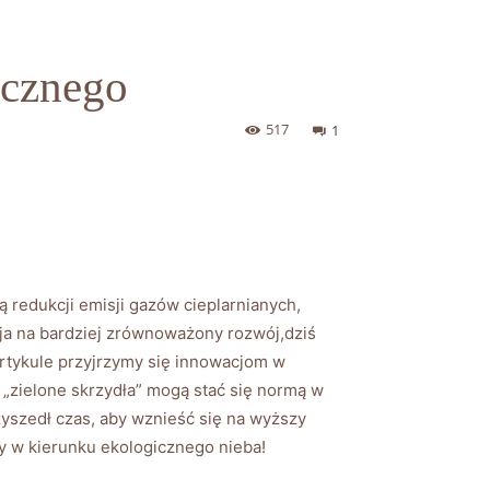
ycznego
517
1
 redukcji ‍emisji gazów cieplarnianych,
eja na bardziej ⁤zrównoważony rozwój,dziś ​
rtykule przyjrzymy się‍ innowacjom⁣ w
⁤„zielone skrzydła”‍ mogą stać się ⁣normą w
yszedł czas, aby ​wznieść ⁤się na wyższy
ży w kierunku ekologicznego nieba!