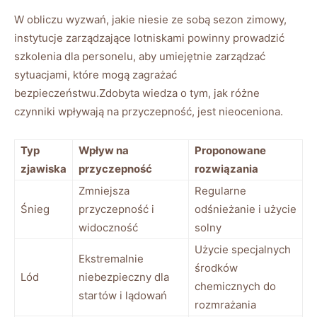
W obliczu wyzwań, jakie niesie ze‌ sobą ⁣sezon‍ zimowy,
⁣instytucje ⁢zarządzające ‌lotniskami powinny prowadzić⁣
szkolenia dla personelu, aby umiejętnie ​zarządzać
sytuacjami, które mogą zagrażać
bezpieczeństwu.Zdobyta wiedza o tym, jak różne
czynniki wpływają na przyczepność, jest nieoceniona.
Typ
Wpływ na
Proponowane
zjawiska
przyczepność
rozwiązania
Zmniejsza
Regularne
Śnieg
przyczepność i
odśnieżanie i użycie
widoczność
solny
Użycie ⁤specjalnych⁤
Ekstremalnie
środków⁤
Lód
niebezpieczny dla
chemicznych ⁣do⁢
startów i lądowań
rozmrażania