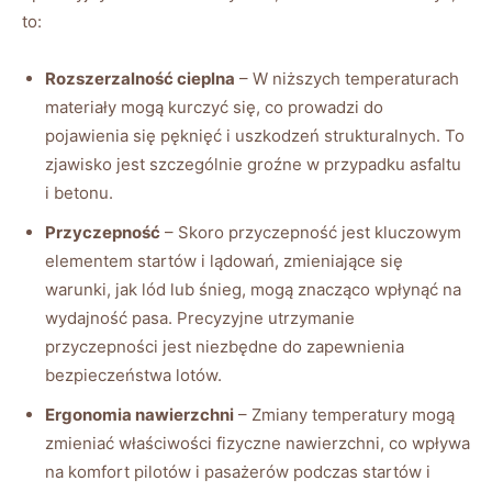
to:
Rozszerzalność cieplna
– W ‍niższych temperaturach
materiały mogą⁤ kurczyć się, co prowadzi do
pojawienia ​się⁢ pęknięć i uszkodzeń strukturalnych. To
‍zjawisko jest szczególnie ‌groźne⁤ w przypadku ⁤asfaltu
i ⁤betonu.
Przyczepność
– Skoro przyczepność​ jest kluczowym
elementem startów i lądowań, ⁣zmieniające‌ się
warunki, jak lód lub ​śnieg, mogą ⁣znacząco wpłynąć na
wydajność ​pasa. Precyzyjne utrzymanie
przyczepności ‍jest⁢ niezbędne do zapewnienia
bezpieczeństwa lotów.
Ergonomia nawierzchni
– Zmiany ‌temperatury mogą
⁢zmieniać właściwości fizyczne‍ nawierzchni, co wpływa
na komfort pilotów i pasażerów podczas⁣ startów⁣ i