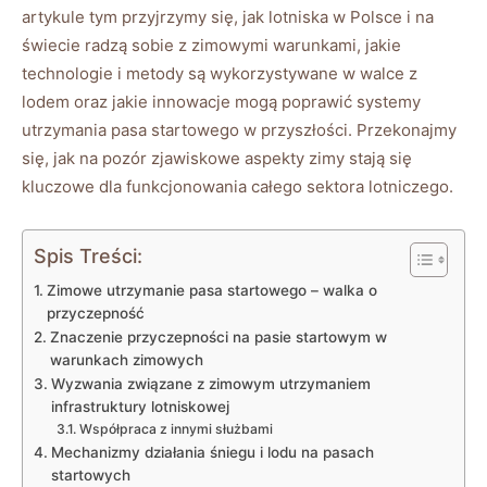
artykule tym ⁤przyjrzymy ‌się, jak lotniska w ⁤Polsce ⁤i na
świecie radzą ⁣sobie z zimowymi​ warunkami, jakie
technologie i metody są⁢ wykorzystywane w ⁣walce z
lodem oraz jakie innowacje⁣ mogą poprawić systemy
utrzymania ‍pasa startowego w przyszłości. Przekonajmy
się,‍ jak ⁢na pozór zjawiskowe aspekty ​zimy stają się⁢
kluczowe⁤ dla funkcjonowania całego ⁢sektora⁣ lotniczego.
Spis Treści:
Zimowe utrzymanie ⁤pasa startowego – walka o
przyczepność
Znaczenie przyczepności ⁣na pasie ⁣startowym w
warunkach zimowych
Wyzwania‌ związane z ⁢zimowym utrzymaniem
infrastruktury‍ lotniskowej
Współpraca ​z innymi służbami
Mechanizmy działania śniegu ‌i lodu na ⁢pasach⁤
startowych