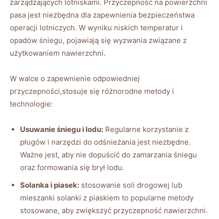
‌zarządzających lotniskami. Przyczepność ⁢na powierzchni
pasa jest niezbędna dla ‌zapewnienia bezpieczeństwa
operacji lotniczych.‌ W wyniku​ niskich temperatur i
opadów ⁤śniegu, pojawiają się wyzwania związane ‍z
użytkowaniem ‌nawierzchni.
W walce o ‌zapewnienie​ odpowiedniej
przyczepności,stosuje się⁤ różnorodne‍ metody⁢ i
technologie:
Usuwanie śniegu i ​lodu:
Regularne korzystanie z
⁢pługów i narzędzi do odśnieżania jest niezbędne.
Ważne jest, aby‌ nie dopuścić do⁣ zamarzania⁣ śniegu
oraz formowania się⁤ brył lodu.
Solanka ‍i piasek:
stosowanie soli drogowej lub
⁢mieszanki solanki​ z piaskiem ⁢to popularne metody
stosowane, aby zwiększyć ​przyczepność​ nawierzchni.