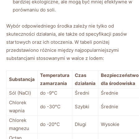
bardziej ekologiczne, ale mogą być ⁣mniej efektywne w
porównaniu do ⁢soli.
Wybór odpowiedniego środka zależy ⁣nie tylko od
skuteczności działania, ale także od​ specyfikacji pasów
⁣startowych oraz⁤ ich otoczenia. W tabeli poniżej
przedstawiono⁢ różnice między​ najpopularniejszymi
substancjami ⁣stosowanymi w walce z lodem:
Temperatura
Czas
Bezpieczeństwo
Substancja
zamarzania
działania
dla środowiska
Sól (NaCl)
do -9°C
Średni
Średnie
Chlorek
do -30°C
Szybki
Średnie
wapnia
Chlorek
do -20°C
Długi
Wysokie
magnezu
Octan