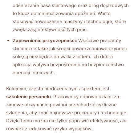
⁢odśnieżanie pasa startowego oraz dróg​ dojazdowych
to klucz do minimalizowania opóźnień. Warto
stosować⁤ nowoczesne maszyny i‌ technologie, które
zwiększają efektywność tych‍ prac.
Zapewnienie⁢ przyczepności:
‍Właściwe ⁣preparaty
chemiczne,takie jak ‍środki powierzchniowo czynne i
⁣sole,są niezbędne⁢ do⁤ walki z lodem. Ich dobra
⁤aplikacja wpływa bezpośrednio na bezpieczeństwo
operacji⁢ lotniczych.
Kolejnym,‍ często niedocenianym aspektem jest
szkolenie personelu
. Pracownicy odpowiedzialni za
zimowe​ utrzymanie powinni​ przechodzić cykliczne
szkolenia,⁢ aby znać⁤ najnowsze procedury i ​technologie.
Dzięki ⁣temu można⁤ nie⁤ tylko poprawić ‌efektywność, ale
‌również zredukować ryzyko⁣ wypadków.