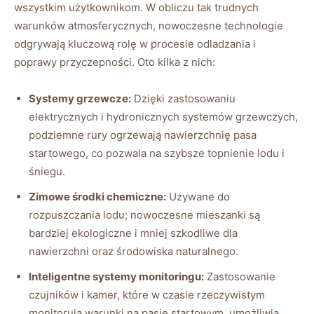
wszystkim użytkownikom. W obliczu tak⁢ trudnych
warunków atmosferycznych, nowoczesne technologie
odgrywają kluczową rolę w procesie odladzania i
poprawy przyczepności. Oto kilka z nich:
Systemy⁤ grzewcze:
Dzięki zastosowaniu
elektrycznych⁤ i hydronicznych ‍systemów grzewczych,
‍podziemne rury ogrzewają nawierzchnię pasa
⁤startowego, co ​pozwala na szybsze topnienie lodu i
śniegu.
Zimowe środki chemiczne:
Używane do
⁣rozpuszczania lodu; nowoczesne mieszanki są
bardziej ekologiczne‍ i mniej szkodliwe‌ dla⁤
nawierzchni oraz środowiska naturalnego.
Inteligentne ​systemy monitoringu:
Zastosowanie⁢
czujników i ⁣kamer, które w‌ czasie ⁣rzeczywistym
monitorują warunki⁤ na pasie startowym, ⁤umożliwia