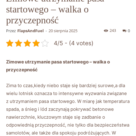
startowego – walka o
przyczepność
243
Przez
FlapsAndFuel
-
20 sierpnia 2025
0
4/5 - (4 votes)
Zimowe utrzymanie pasa startowego –⁣ walka o
przyczepność
Zima to czas,kiedy‍ niebo staje się bardziej surowe,a‌ dla
wielu lotnisk‍ oznacza to intensywne wyzwania związane
z utrzymaniem pasa startowego. ‍W ⁣miarę jak temperatura
spada, a śnieg‍ i lód zaczynają pokrywać betonowe
nawierzchnie, ⁢kluczowym staje się zadbanie o ​
odpowiednią ​przyczepność,​ nie tylko dla bezpieczeństwa
​samolotów, ‌ale⁤ także dla spokoju podróżujących. ‌W