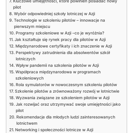
Kluczowe umiejętności, które powinien posiadać nowy
pilot
Wybór odpowiedniej szkoły lotniczej w⁢ Azji
Technologie w ‍szkoleniu pilotów​ –⁤ innowacje na
pierwszym miejscu
Programy szkoleniowe w Azji –co je wyróżnia?
Jak kształtuje się rynek‍ pracy dla pilotów w Azji
Międzynarodowe certyfikaty i ich znaczenie w Azji
Perspektywy zatrudnienia ⁤dla ‍absolwentów szkół
⁤lotniczych
Wpływ ‍pandemii na szkolenia pilotów⁤ w Azji
Współpraca międzynarodowa w programach
szkoleniowych
Rola symulatorów w ⁣nowoczesnym szkoleniu pilotów
Szkolenie pilotów a zrównoważony ⁣rozwój w‌ lotnictwie
Wyzwania związane ze szkoleniem pilotów w Azji
Jak⁤ rozwijać oraz ‍utrzymywać⁣ swoje umiejętności jako
pilot
Rekomendacje dla młodych ludzi zainteresowanych
lotnictwem
Networking i ⁢społeczności⁤ lotnicze ⁢w ‌Azji