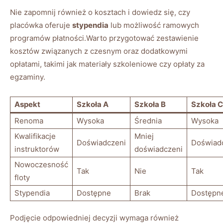
Nie zapomnij również o kosztach i dowiedz ⁣się, czy
placówka oferuje​
stypendia
lub możliwość ramowych
programów płatności.Warto przygotować zestawienie
kosztów ​związanych⁢ z czesnym oraz dodatkowymi
opłatami, ‌takimi jak ‌materiały szkoleniowe czy ‍opłaty za
egzaminy.
Aspekt
Szkoła A
Szkoła B
Szkoła C
Renoma
Wysoka
Średnia
Wysoka
Kwalifikacje
Mniej
Doświadczeni
Doświad
instruktorów
doświadczeni
Nowoczesność
Tak
Nie
Tak
floty
Stypendia
Dostępne
Brak
Dostępn
Podjęcie odpowiedniej decyzji ‍wymaga⁣ również