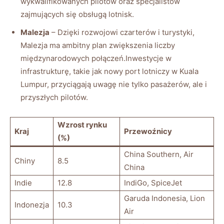
wykwalifikowanych pilotów oraz specjalistów⁤
zajmujących się obsługą lotnisk.
Malezja
– Dzięki rozwojowi czarterów i turystyki,
Malezja ma ambitny plan zwiększenia‍ liczby
międzynarodowych ‌połączeń.Inwestycje w
⁤infrastrukturę, takie jak nowy port‍ lotniczy w Kuala
Lumpur, przyciągają‍ uwagę nie tylko pasażerów,⁢ ale i‌
przyszłych pilotów.
Wzrost rynku
Kraj
Przewoźnicy
‍(%)
China Southern,​ Air
Chiny
8.5
China
Indie
12.8
IndiGo, SpiceJet
Garuda Indonesia,⁢ Lion
Indonezja
10.3
Air