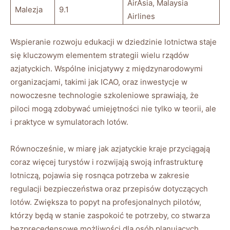
AirAsia, Malaysia
Malezja
9.1
Airlines
Wspieranie rozwoju edukacji ⁣w ‌dziedzinie ‍lotnictwa staje⁤
się kluczowym elementem strategii wielu rządów
azjatyckich. Wspólne ⁢inicjatywy z międzynarodowymi
organizacjami, takimi jak⁣ ICAO, ⁤oraz inwestycje w
nowoczesne technologie szkoleniowe sprawiają, że
⁤piloci ⁤mogą zdobywać ⁤umiejętności⁣ nie⁣ tylko​ w‍ teorii, ⁣ale
‍i praktyce w symulatorach lotów.
Równocześnie, w miarę jak azjatyckie kraje przyciągają
coraz więcej turystów i‍ rozwijają swoją⁣ infrastrukturę
lotniczą,⁣ pojawia się rosnąca potrzeba w zakresie⁣
regulacji bezpieczeństwa⁢ oraz przepisów dotyczących
lotów. Zwiększa⁢ to⁣ popyt na profesjonalnych ⁣pilotów,
‌którzy⁤ będą w stanie zaspokoić ⁤te potrzeby, co stwarza
bezprecedensowe możliwości ‌dla osób ​planujących