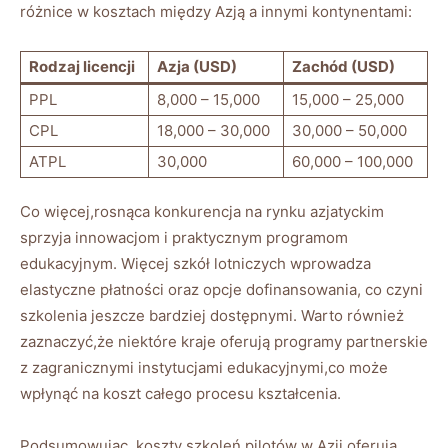
różnice ​w kosztach między Azją a​ innymi kontynentami:
Rodzaj licencji
Azja (USD)
Zachód (USD)
PPL
8,000 – 15,000
15,000 – 25,000
CPL
18,000 – 30,000
30,000 – 50,000
ATPL
30,000
60,000 – 100,000
Co więcej,rosnąca konkurencja na rynku ‍azjatyckim
sprzyja innowacjom i praktycznym programom
edukacyjnym. Więcej szkół lotniczych wprowadza
elastyczne płatności‍ oraz opcje ‍dofinansowania, ⁤co czyni
szkolenia ‍jeszcze bardziej dostępnymi. Warto również
zaznaczyć,że‌ niektóre kraje oferują programy partnerskie
z zagranicznymi instytucjami edukacyjnymi,co może
wpłynąć na koszt całego procesu ⁤kształcenia.
Podsumowując, ⁣koszty szkoleń pilotów⁣ w Azji oferują