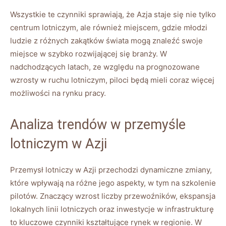
Wszystkie te czynniki sprawiają,⁤ że Azja ‍staje się nie⁣ tylko
centrum ‍lotniczym,​ ale również miejscem, gdzie młodzi
ludzie⁤ z różnych zakątków świata mogą znaleźć swoje‍
miejsce w szybko⁤ rozwijającej się branży. W
nadchodzących​ latach,⁣ ze względu na prognozowane‍
wzrosty ‌w ruchu⁤ lotniczym, piloci będą‍ mieli coraz więcej
możliwości ⁣na ⁤rynku pracy.
Analiza ‌trendów⁢ w przemyśle
lotniczym w Azji
Przemysł lotniczy⁤ w Azji‍ przechodzi dynamiczne zmiany,
które wpływają na ‍różne jego ​aspekty, w⁢ tym na szkolenie
pilotów. Znaczący wzrost liczby przewoźników, ekspansja
lokalnych linii lotniczych oraz⁤ inwestycje⁤ w infrastrukturę
to kluczowe czynniki kształtujące ⁣rynek w regionie. W