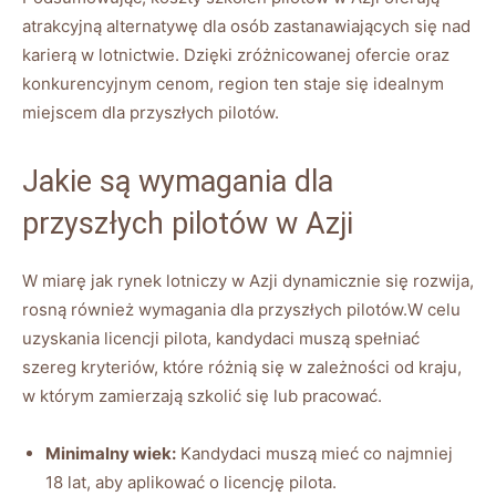
atrakcyjną alternatywę dla osób zastanawiających⁤ się nad‍
karierą⁢ w lotnictwie. Dzięki zróżnicowanej ofercie⁢ oraz⁢
konkurencyjnym cenom, region ⁢ten staje się⁣ idealnym
miejscem dla ​przyszłych pilotów.
Jakie są wymagania dla‍
przyszłych pilotów w Azji
W miarę jak rynek lotniczy⁣ w ⁤Azji ⁣dynamicznie ⁢się rozwija,
rosną również⁢ wymagania ​dla przyszłych pilotów.W celu
⁣uzyskania licencji pilota, kandydaci muszą spełniać
‍szereg ‍kryteriów, które⁣ różnią się w zależności od kraju,
w którym⁤ zamierzają szkolić się lub pracować.
Minimalny ⁣wiek:
Kandydaci muszą mieć co najmniej
18 lat, aby aplikować o licencję ⁢pilota.