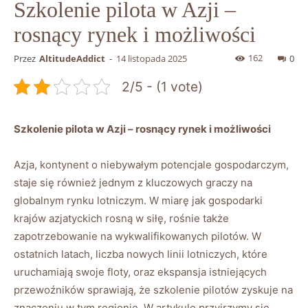
Szkolenie pilota w Azji –
rosnący rynek i możliwości
162
Przez
AltitudeAddict
-
14 listopada 2025
0
2/5 - (1 vote)
Szkolenie pilota w ​Azji – rosnący rynek i ⁣możliwości
Azja, ⁣kontynent o niebywałym potencjale gospodarczym,
staje się również jednym z ‌kluczowych graczy ‍na
globalnym ⁤rynku lotniczym. W miarę jak gospodarki
krajów azjatyckich rosną w ‍siłę, rośnie także
zapotrzebowanie na wykwalifikowanych‍ pilotów. W
ostatnich ⁣latach, liczba nowych⁢ linii lotniczych, które
uruchamiają swoje floty, oraz ekspansja ⁤istniejących
przewoźników sprawiają, że szkolenie‍ pilotów zyskuje na
znaczeniu‍ w tym regionie. W artykule przyjrzymy się