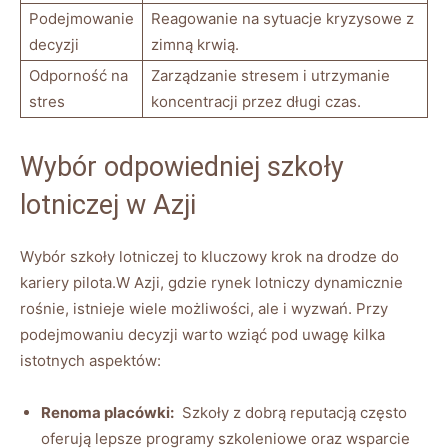
Podejmowanie
Reagowanie‍ na ​sytuacje kryzysowe z
decyzji
zimną krwią.
Odporność ⁢na‌
Zarządzanie⁤ stresem ⁣i ​utrzymanie
stres
koncentracji przez⁣ długi ​czas.
Wybór odpowiedniej szkoły
lotniczej w⁢ Azji
Wybór⁤ szkoły lotniczej to kluczowy krok na drodze do
kariery pilota.W Azji, gdzie rynek lotniczy dynamicznie
rośnie, istnieje wiele​ możliwości, ale‍ i wyzwań. ⁢Przy
podejmowaniu ‌decyzji ⁤warto wziąć​ pod uwagę kilka
istotnych aspektów:
Renoma placówki:
⁢ Szkoły z dobrą ⁣reputacją⁣ często
oferują lepsze ​programy ‌szkoleniowe oraz‍ wsparcie