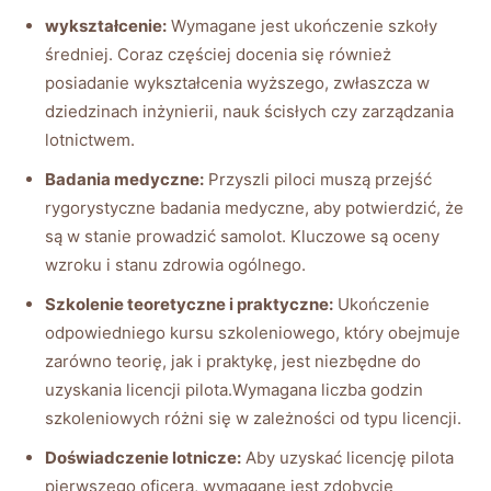
wykształcenie:
Wymagane jest ukończenie szkoły
średniej. Coraz‍ częściej docenia się również
posiadanie ⁢wykształcenia ⁣wyższego, zwłaszcza​ w
dziedzinach inżynierii, nauk ścisłych czy zarządzania
lotnictwem.
Badania medyczne:
‌Przyszli piloci muszą⁢ przejść
rygorystyczne ‌badania​ medyczne, aby ​potwierdzić, że
są w⁤ stanie ⁣prowadzić samolot. Kluczowe są oceny
wzroku i stanu​ zdrowia⁤ ogólnego.
Szkolenie teoretyczne i praktyczne:
Ukończenie
odpowiedniego kursu szkoleniowego,⁢ który obejmuje
zarówno ⁢teorię, jak i​ praktykę, ⁤jest niezbędne do⁤
uzyskania licencji pilota.Wymagana liczba godzin
szkoleniowych różni się w zależności od typu ‍licencji.
Doświadczenie lotnicze:
Aby uzyskać licencję⁤ pilota
pierwszego oficera, wymagane⁤ jest zdobycie