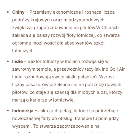
Chiny
– Przemiany ekonomiczne i ⁤rosnąca liczba
podróży krajowych oraz międzynarodowych
zwiększają zapotrzebowanie​ na ⁢pilotów.W⁣ Chinach​
zakłada się dalszy rozwój floty lotniczej, co stwarza
ogromne możliwości ‌dla absolwentów ⁣szkół
lotniczych.
Indie
– Sektor lotniczy w Indiach rozwija się w
zawrotnym tempie, a przewoźnicy tacy jak IndiGo​ i​ Air
India rozbudowują swoje‌ siatki połączeń. Wzrost
⁤liczby​ pasażerów przekłada się na potrzebę nowych
pilotów, co staje się szansą dla ‍młodych ludzi, którzy
marzą o karierze w‌ lotnictwie.
Indonezja
– Jako archipelag, Indonezja potrzebuje
⁢nowoczesnej floty do obsługi‌ transportu pomiędzy
wyspami.⁢ To stwarza zapotrzebowanie na⁤