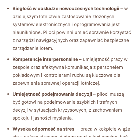
Biegłość w‍ obsłudze⁤ nowoczesnych technologii
​– w
dzisiejszym lotnictwie zastosowanie złożonych
systemów​ elektronicznych i oprogramowania jest
nieuniknione. Piloci ​powinni umieć sprawnie ⁢korzystać
z narzędzi nawigacyjnych‍ oraz zapewniać bezpieczne
zarządzanie⁣ lotem.
Kompetencje⁣ interpersonalne
– umiejętność pracy w
zespole oraz efektywna komunikacja z personelem
pokładowym i kontrolerami​ ruchu są kluczowe​ dla
zapewnienia sprawnej operacji lotniczej.
Umiejętność​ podejmowania decyzji
‍– ‌piloci muszą
być gotowi na ​podejmowanie szybkich i trafnych
decyzji w​ sytuacjach kryzysowych, z zachowaniem
spokoju i jasności myślenia.
Wysoka odporność ⁢na stres
‌ – praca ⁣w kokpicie wiąże
się‌ z dużym stresem, dlatego ⁣nowi ‍piloci powinni być