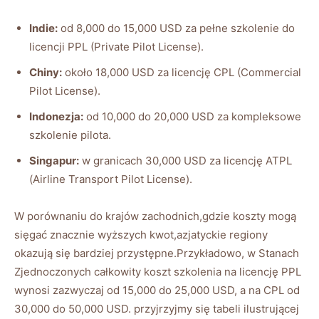
Indie:
od 8,000 do 15,000 USD za‍ pełne ⁣szkolenie ⁣do
licencji PPL (Private Pilot License).
Chiny:
około⁣ 18,000 USD za licencję CPL (Commercial
Pilot ‌License).
Indonezja:
‌od 10,000 do 20,000 USD za kompleksowe
szkolenie pilota.
Singapur:
w granicach 30,000 USD za licencję ATPL
(Airline Transport Pilot⁢ License).
W porównaniu do krajów zachodnich,gdzie‍ koszty mogą
⁢sięgać‌ znacznie wyższych⁢ kwot,azjatyckie regiony
okazują się bardziej przystępne.Przykładowo, w Stanach
Zjednoczonych całkowity​ koszt⁤ szkolenia na licencję​ PPL
wynosi zazwyczaj od 15,000⁣ do 25,000 USD, a na ‍CPL od
30,000 do 50,000 USD. przyjrzyjmy się tabeli⁢ ilustrującej