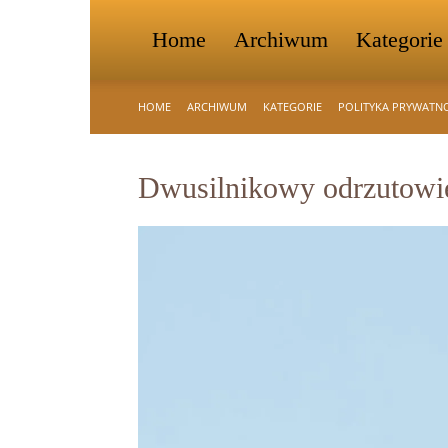
Home
Archiwum
Kategorie
HOME
ARCHIWUM
KATEGORIE
POLITYKA PRYWATN
Dwusilnikowy odrzutowie