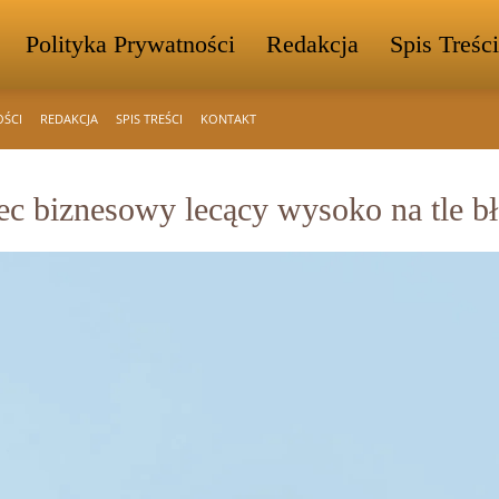
Polityka Prywatności
Redakcja
Spis Treści
OŚCI
REDAKCJA
SPIS TREŚCI
KONTAKT
c biznesowy lecący wysoko na tle bł