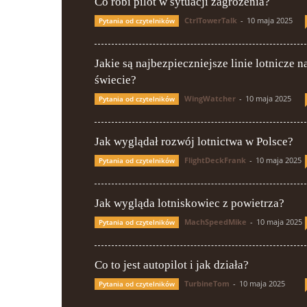
Co robi pilot w sytuacji zagrożenia?
CtrlTowerTalk
-
10 maja 2025
Pytania od czytelników
Jakie są najbezpieczniejsze linie lotnicze n
świecie?
WingWatcher
-
10 maja 2025
Pytania od czytelników
Jak wyglądał rozwój lotnictwa w Polsce?
FlightDeckFrank
-
10 maja 2025
Pytania od czytelników
Jak wygląda lotniskowiec z powietrza?
MachSpeedMike
-
10 maja 2025
Pytania od czytelników
Co to jest autopilot i jak działa?
TurbineTom
-
10 maja 2025
Pytania od czytelników