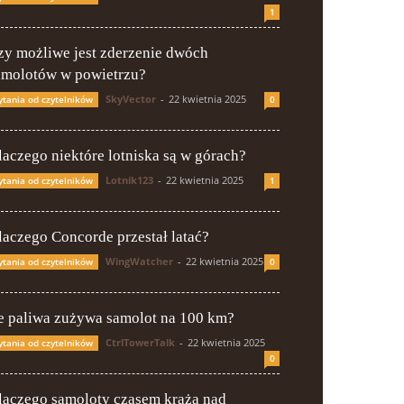
1
zy możliwe jest zderzenie dwóch
amolotów w powietrzu?
SkyVector
-
22 kwietnia 2025
ytania od czytelników
0
laczego niektóre lotniska są w górach?
Lotnik123
-
22 kwietnia 2025
ytania od czytelników
1
laczego Concorde przestał latać?
WingWatcher
-
22 kwietnia 2025
ytania od czytelników
0
le paliwa zużywa samolot na 100 km?
CtrlTowerTalk
-
22 kwietnia 2025
ytania od czytelników
0
laczego samoloty czasem krążą nad