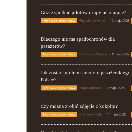
Gdzie spotkać pilotów i zapytać o pracę?
FlightDeckFrank
-
12 maja 2025
Pytania od czytelników
Dlaczego nie ma spadochronów dla
pasażerów?
CheckrideCharlie
-
11 maja 2025
Pytania od czytelników
Jak zostać pilotem samolotu pasażerskiego
Polsce?
FlapsAndFuel
-
11 maja 2025
Pytania od czytelników
Czy można zrobić zdjęcie z kokpitu?
CtrlTowerTalk
-
11 maja 2025
Pytania od czytelników