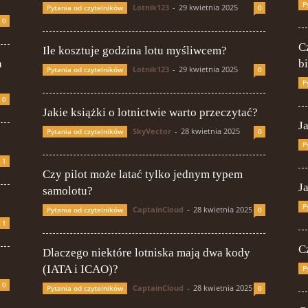
P
Lotnik123
-
29 kwietnia 2025
Pytania od czytelników
0
0
C
Ile kosztuje godzina lotu myśliwcem?
a
b
Lotnik123
-
29 kwietnia 2025
Pytania od czytelników
0
P
0
Jakie książki o lotnictwie warto przeczytać?
J
SkyVector
-
28 kwietnia 2025
Pytania od czytelników
0
P
1
Czy pilot może latać tylko jednym typem
J
samolotu?
P
CaptainCloud
-
28 kwietnia 2025
Pytania od czytelników
0
1
C
Dlaczego niektóre lotniska mają dwa kody
(IATA i ICAO)?
P
0
CaptainCloud
-
28 kwietnia 2025
Pytania od czytelników
0