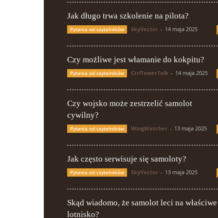
Jak długo trwa szkolenie na pilota?
SkyVector
-
14 maja 2025
Pytania od czytelników
Czy możliwe jest włamanie do kokpitu?
CtrlTowerTalk
-
14 maja 2025
Pytania od czytelników
Czy wojsko może zestrzelić samolot
cywilny?
WingWatcher
-
13 maja 2025
Pytania od czytelników
Jak często serwisuje się samoloty?
SkyVector
-
13 maja 2025
Pytania od czytelników
Skąd wiadomo, że samolot leci na właściwe
lotnisko?