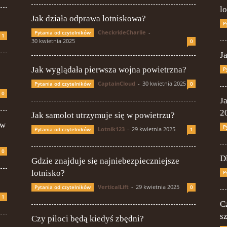
l
Jak działa odprawa lotniskowa?
P
CheckrideCharlie
-
Pytania od czytelników
1
30 kwietnia 2025
0
J
Jak wyglądała pierwsza wojna powietrzna?
P
CaptainCloud
-
30 kwietnia 2025
Pytania od czytelników
0
0
J
2
Jak samolot utrzymuje się w powietrzu?
 w
P
Lotnik123
-
29 kwietnia 2025
Pytania od czytelników
1
0
D
Gdzie znajduje się najniebezpieczniejsze
lotnisko?
P
VerticalLift
-
29 kwietnia 2025
Pytania od czytelników
0
1
C
s
Czy piloci będą kiedyś zbędni?