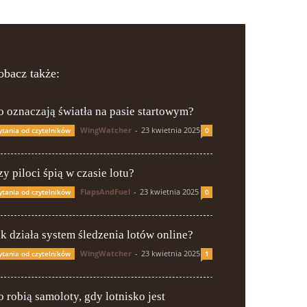
obacz także:
o oznaczają światła na pasie startowym?
WingWatcher
-
23 kwietnia 2025
ytania od czytelników
0
y piloci śpią w czasie lotu?
FlapsAndFuel
-
23 kwietnia 2025
ytania od czytelników
0
ak działa system śledzenia lotów online?
WingWatcher
-
23 kwietnia 2025
ytania od czytelników
1
o robią samoloty, gdy lotnisko jest