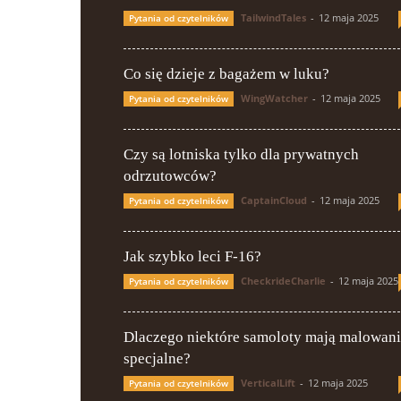
TailwindTales
-
12 maja 2025
Pytania od czytelników
Co się dzieje z bagażem w luku?
WingWatcher
-
12 maja 2025
Pytania od czytelników
Czy są lotniska tylko dla prywatnych
odrzutowców?
CaptainCloud
-
12 maja 2025
Pytania od czytelników
Jak szybko leci F-16?
CheckrideCharlie
-
12 maja 2025
Pytania od czytelników
Dlaczego niektóre samoloty mają malowan
specjalne?
VerticalLift
-
12 maja 2025
Pytania od czytelników