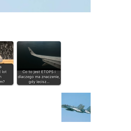
a
 lot
Co to jest ETOPS i
m
dlaczego ma znaczenie,
em?
gdy lecisz…