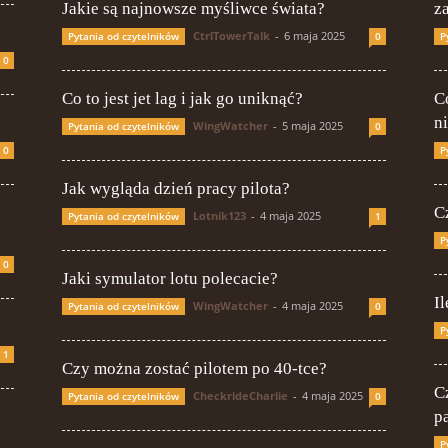
Jakie są najnowsze myśliwce świata?
z
CtrlTowerTalk
-
6 maja 2025
Pytania od czytelników
0
P
0
Co to jest jet lag i jak go uniknąć?
Co
n
WingWatcher
-
5 maja 2025
Pytania od czytelników
0
0
P
Jak wygląda dzień pracy pilota?
C
Lotnik123
-
4 maja 2025
Pytania od czytelników
1
P
0
Jaki symulator lotu polecacie?
Il
WingWatcher
-
4 maja 2025
Pytania od czytelników
0
P
1
Czy można zostać pilotem po 40-tce?
C
CheckrideCharlie
-
4 maja 2025
Pytania od czytelników
0
p
P