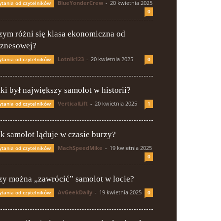
BlueYonderCrew
-
20 kwietnia 2025
ytania od czytelników
0
zym różni się klasa ekonomiczna od
iznesowej?
Lotnik123
-
20 kwietnia 2025
ytania od czytelników
0
aki był największy samolot w historii?
VerticalLift
-
20 kwietnia 2025
ytania od czytelników
1
ak samolot ląduje w czasie burzy?
MachSpeedMike
-
19 kwietnia 2025
ytania od czytelników
0
zy można „zawrócić” samolot w locie?
AvGeekDaily
-
19 kwietnia 2025
ytania od czytelników
0