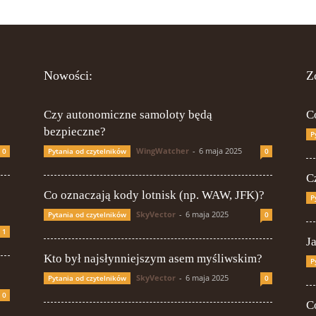
Nowości:
Z
Czy autonomiczne samoloty będą
C
bezpieczne?
P
WingWatcher
-
6 maja 2025
0
Pytania od czytelników
0
Cz
Co oznaczają kody lotnisk (np. WAW, JFK)?
P
SkyVector
-
6 maja 2025
Pytania od czytelników
0
1
J
Kto był najsłynniejszym asem myśliwskim?
P
SkyVector
-
6 maja 2025
Pytania od czytelników
0
0
C