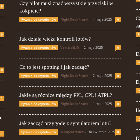
Czy pilot musi znać wszystkie przyciski w
0
kokpicie?
C
FlightDeckFrank
-
4 maja 2025
Pytania od czytelników
0
s
0
P
Jak działa wieża kontroli lotów?
VerticalLift
-
2 maja 2025
Pytania od czytelników
0
D
P
Co to jest spotting i jak zacząć?
0
FlightDeckFrank
-
2 maja 2025
Pytania od czytelników
0
D
P
Jakie są różnice między PPL, CPL i ATPL?
1
FlightDeckFrank
-
1 maja 2025
Pytania od czytelników
0
I
ie
P
Jak zacząć przygodę z symulatorem lotu?
WingWatcher
-
30 kwietnia 2025
Pytania od czytelników
0
1
D