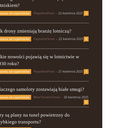
otniskiem?
FlapsAndFuel
-
22 kwietnia 2025
ytania od czytelników
0
ak drony zmieniają branżę lotniczą?
CaptainCloud
-
22 kwietnia 2025
ytania od czytelników
0
akie nowości pojawią się w lotnictwie w
030 roku?
FlapsAndFuel
-
21 kwietnia 2025
ytania od czytelników
1
laczego samoloty zostawiają białe smugi?
BlueYonderCrew
-
20 kwietnia 2025
ytania od czytelników
0
zy są plany na tunel powietrzny do
zybkiego transportu?