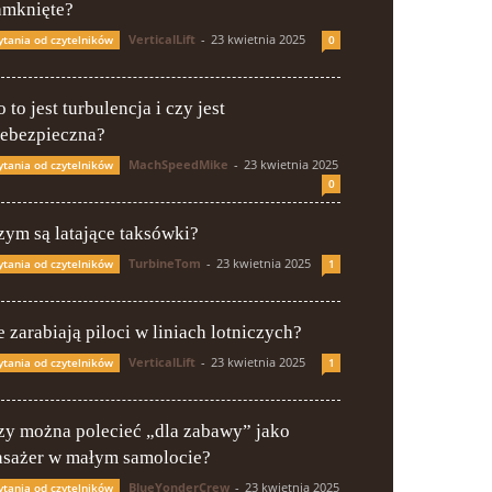
amknięte?
VerticalLift
-
23 kwietnia 2025
ytania od czytelników
0
 to jest turbulencja i czy jest
iebezpieczna?
MachSpeedMike
-
23 kwietnia 2025
ytania od czytelników
0
zym są latające taksówki?
TurbineTom
-
23 kwietnia 2025
ytania od czytelników
1
e zarabiają piloci w liniach lotniczych?
VerticalLift
-
23 kwietnia 2025
ytania od czytelników
1
zy można polecieć „dla zabawy” jako
asażer w małym samolocie?
BlueYonderCrew
-
23 kwietnia 2025
ytania od czytelników