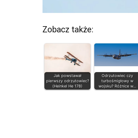
Zobacz także:
Jak powstawał
Odrzutowiec czy
pierwszy odrzutowiec?
turbośmigłowy w
(Heinkel He 178)
wojsku? Różnice w…