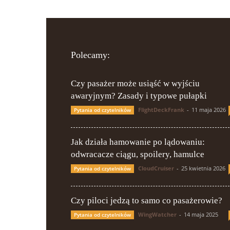
Polecamy:
Czy pasażer może usiąść w wyjściu
awaryjnym? Zasady i typowe pułapki
FlightDeckFrank
-
11 maja 2026
Pytania od czytelników
Jak działa hamowanie po lądowaniu:
odwracacze ciągu, spoilery, hamulce
CloudCruiser
-
25 kwietnia 2026
Pytania od czytelników
Czy piloci jedzą to samo co pasażerowie?
WingWatcher
-
14 maja 2025
Pytania od czytelników