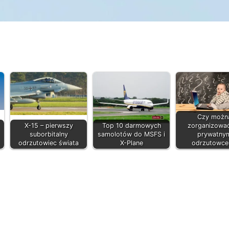
Czy możn
X-15 – pierwszy
Top 10 darmowych
zorganizować
suborbitalny
samolotów do MSFS i
prywatny
odrzutowiec świata
X-Plane
odrzutowc