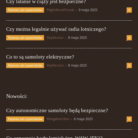
Czy latanie w ciąży jest bezpieczne?
FlightDeckFrank
-
9 maja 2025
Pytania od czytelników
0
Czy można legalnie używać radia lotniczego?
SkyVector
-
8 maja 2025
Pytania od czytelników
0
Co to są samoloty elektryczne?
SkyVector
-
8 maja 2025
Pytania od czytelników
0
Nowości:
Czy autonomiczne samoloty będą bezpieczne?
WingWatcher
-
6 maja 2025
Pytania od czytelników
0