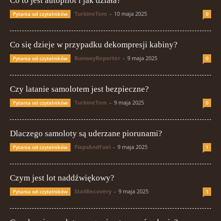
Co to jest autopilot i jak działa?
TurbineTom
-
10 maja 2025
Pytania od czytelników
0
Co się dzieje w przypadku dekompresji kabiny?
RunwayReporter
-
9 maja 2025
Pytania od czytelników
0
Czy latanie samolotem jest bezpieczne?
TurbineTom
-
9 maja 2025
Pytania od czytelników
0
Dlaczego samoloty są uderzane piorunami?
FlapsAndFuel
-
9 maja 2025
Pytania od czytelników
1
Czym jest lot naddźwiękowy?
StallRecovery
-
9 maja 2025
Pytania od czytelników
1