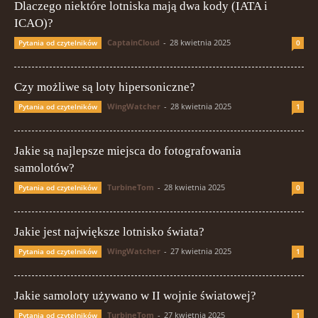
Dlaczego niektóre lotniska mają dwa kody (IATA i
ICAO)?
CaptainCloud
-
28 kwietnia 2025
Pytania od czytelników
0
Czy możliwe są loty hipersoniczne?
WingWatcher
-
28 kwietnia 2025
Pytania od czytelników
1
Jakie są najlepsze miejsca do fotografowania
samolotów?
TurbineTom
-
28 kwietnia 2025
Pytania od czytelników
0
Jakie jest największe lotnisko świata?
WingWatcher
-
27 kwietnia 2025
Pytania od czytelników
1
Jakie samoloty używano w II wojnie światowej?
TurbineTom
-
27 kwietnia 2025
Pytania od czytelników
1