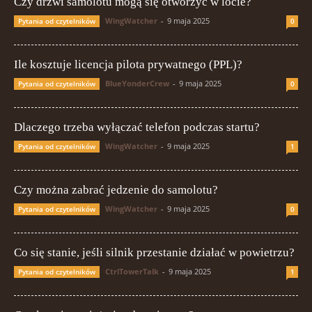
Czy drzwi samolotu mogą się otworzyć w locie?
WingWatcher
-
9 maja 2025
Pytania od czytelników
0
Ile kosztuje licencja pilota prywatnego (PPL)?
BlueYonderCrew
-
9 maja 2025
Pytania od czytelników
0
Dlaczego trzeba wyłączać telefon podczas startu?
WingWatcher
-
9 maja 2025
Pytania od czytelników
1
Czy można zabrać jedzenie do samolotu?
WingWatcher
-
9 maja 2025
Pytania od czytelników
0
Co się stanie, jeśli silnik przestanie działać w powietrzu?
CtrlTowerTalk
-
9 maja 2025
Pytania od czytelników
1