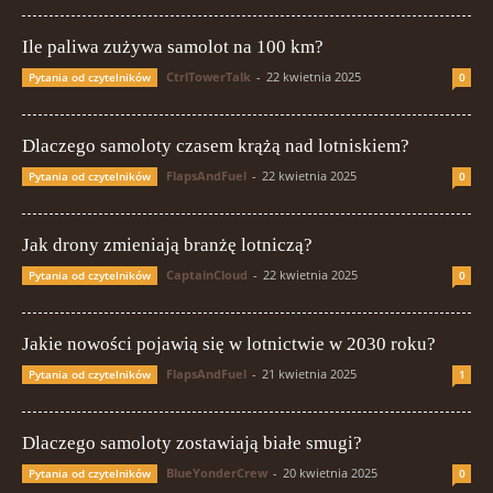
Ile paliwa zużywa samolot na 100 km?
CtrlTowerTalk
-
22 kwietnia 2025
Pytania od czytelników
0
Dlaczego samoloty czasem krążą nad lotniskiem?
FlapsAndFuel
-
22 kwietnia 2025
Pytania od czytelników
0
Jak drony zmieniają branżę lotniczą?
CaptainCloud
-
22 kwietnia 2025
Pytania od czytelników
0
Jakie nowości pojawią się w lotnictwie w 2030 roku?
FlapsAndFuel
-
21 kwietnia 2025
Pytania od czytelników
1
Dlaczego samoloty zostawiają białe smugi?
BlueYonderCrew
-
20 kwietnia 2025
Pytania od czytelników
0