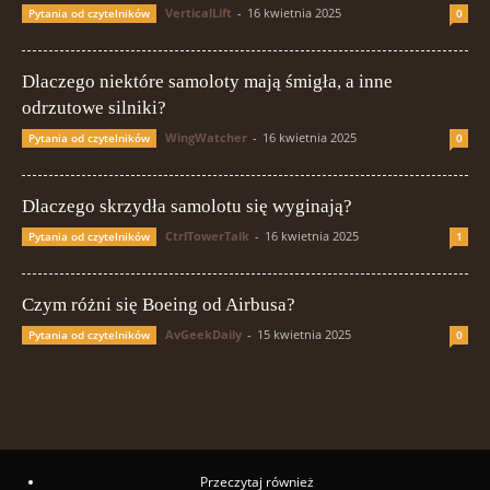
VerticalLift
-
16 kwietnia 2025
Pytania od czytelników
0
Dlaczego niektóre samoloty mają śmigła, a inne
odrzutowe silniki?
WingWatcher
-
16 kwietnia 2025
Pytania od czytelników
0
Dlaczego skrzydła samolotu się wyginają?
CtrlTowerTalk
-
16 kwietnia 2025
Pytania od czytelników
1
Czym różni się Boeing od Airbusa?
AvGeekDaily
-
15 kwietnia 2025
Pytania od czytelników
0
Przeczytaj również