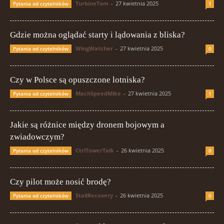
TurbineTom
-
27 kwietnia 2025
Pytania od czytelników
1
Gdzie można oglądać starty i lądowania z bliska?
WingWatcher
-
27 kwietnia 2025
Pytania od czytelników
0
Czy w Polsce są opuszczone lotniska?
MachSpeedMike
-
27 kwietnia 2025
Pytania od czytelników
1
Jakie są różnice między dronem bojowym a
zwiadowczym?
CtrlTowerTalk
-
26 kwietnia 2025
Pytania od czytelników
0
Czy pilot może nosić brodę?
StallRecovery
-
26 kwietnia 2025
Pytania od czytelników
0