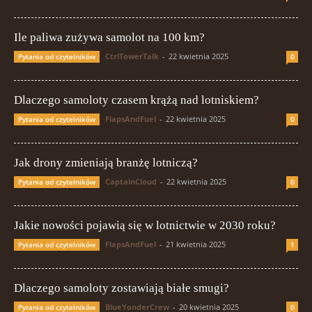
Ile paliwa zużywa samolot na 100 km?
CtrlTowerTalk
-
22 kwietnia 2025
Pytania od czytelników
0
Dlaczego samoloty czasem krążą nad lotniskiem?
FlapsAndFuel
-
22 kwietnia 2025
Pytania od czytelników
0
Jak drony zmieniają branżę lotniczą?
CaptainCloud
-
22 kwietnia 2025
Pytania od czytelników
0
Jakie nowości pojawią się w lotnictwie w 2030 roku?
FlapsAndFuel
-
21 kwietnia 2025
Pytania od czytelników
1
Dlaczego samoloty zostawiają białe smugi?
BlueYonderCrew
-
20 kwietnia 2025
Pytania od czytelników
0