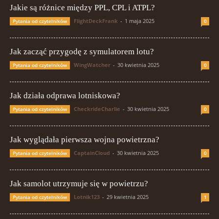
Jakie są różnice między PPL, CPL i ATPL?
FlightDeckFrank
-
1 maja 2025
Pytania od czytelników
0
Jak zacząć przygodę z symulatorem lotu?
WingWatcher
-
30 kwietnia 2025
Pytania od czytelników
0
Jak działa odprawa lotniskowa?
CheckrideCharlie
-
30 kwietnia 2025
Pytania od czytelników
0
Jak wyglądała pierwsza wojna powietrzna?
CaptainCloud
-
30 kwietnia 2025
Pytania od czytelników
0
Jak samolot utrzymuje się w powietrzu?
Lotnik123
-
29 kwietnia 2025
Pytania od czytelników
1