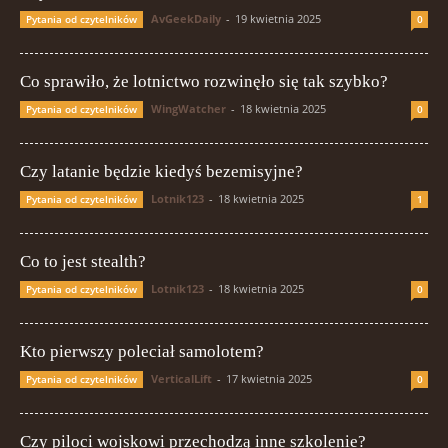
AvGeekDaily
-
19 kwietnia 2025
Pytania od czytelników
0
Co sprawiło, że lotnictwo rozwinęło się tak szybko?
WingWatcher
-
18 kwietnia 2025
Pytania od czytelników
0
Czy latanie będzie kiedyś bezemisyjne?
Lotnik123
-
18 kwietnia 2025
Pytania od czytelników
1
Co to jest stealth?
Lotnik123
-
18 kwietnia 2025
Pytania od czytelników
0
Kto pierwszy poleciał samolotem?
VerticalLift
-
17 kwietnia 2025
Pytania od czytelników
0
Czy piloci wojskowi przechodzą inne szkolenie?