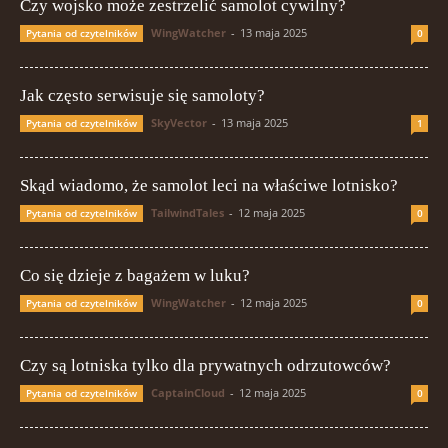
Czy wojsko może zestrzelić samolot cywilny?
WingWatcher
-
13 maja 2025
Pytania od czytelników
0
Jak często serwisuje się samoloty?
SkyVector
-
13 maja 2025
Pytania od czytelników
1
Skąd wiadomo, że samolot leci na właściwe lotnisko?
TailwindTales
-
12 maja 2025
Pytania od czytelników
0
Co się dzieje z bagażem w luku?
WingWatcher
-
12 maja 2025
Pytania od czytelników
0
Czy są lotniska tylko dla prywatnych odrzutowców?
CaptainCloud
-
12 maja 2025
Pytania od czytelników
0