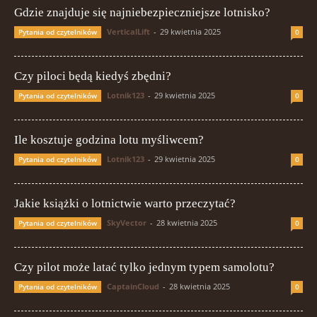
Gdzie znajduje się najniebezpieczniejsze lotnisko?
VerticalLift
-
29 kwietnia 2025
Pytania od czytelników
0
Czy piloci będą kiedyś zbędni?
Lotnik123
-
29 kwietnia 2025
Pytania od czytelników
0
Ile kosztuje godzina lotu myśliwcem?
Lotnik123
-
29 kwietnia 2025
Pytania od czytelników
0
Jakie książki o lotnictwie warto przeczytać?
SkyVector
-
28 kwietnia 2025
Pytania od czytelników
0
Czy pilot może latać tylko jednym typem samolotu?
CaptainCloud
-
28 kwietnia 2025
Pytania od czytelników
0