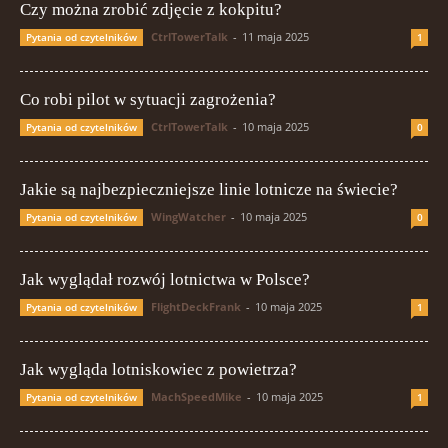
Czy można zrobić zdjęcie z kokpitu?
CtrlTowerTalk
-
11 maja 2025
Pytania od czytelników
1
Co robi pilot w sytuacji zagrożenia?
CtrlTowerTalk
-
10 maja 2025
Pytania od czytelników
0
Jakie są najbezpieczniejsze linie lotnicze na świecie?
WingWatcher
-
10 maja 2025
Pytania od czytelników
0
Jak wyglądał rozwój lotnictwa w Polsce?
FlightDeckFrank
-
10 maja 2025
Pytania od czytelników
1
Jak wygląda lotniskowiec z powietrza?
MachSpeedMike
-
10 maja 2025
Pytania od czytelników
1