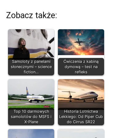
Zobacz także:
Samoloty z panelami
Ćwiczenia z kabiną
słonecznymi – science
dymową – test na
fiction…
refleks
Top 10 darmowych
Historia Lotnictwa
samolotów do MSFS i
Lekkiego: Od Piper Cub
X-Plane
do Cirrus SR22