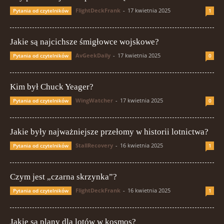
FlightDeckFrank
-
17 kwietnia 2025
Pytania od czytelników
1
Jakie są najcichsze śmigłowce wojskowe?
AvGeekDaily
-
17 kwietnia 2025
Pytania od czytelników
0
Kim był Chuck Yeager?
WingWatcher
-
17 kwietnia 2025
Pytania od czytelników
0
Jakie były najważniejsze przełomy w historii lotnictwa?
StallRecovery
-
16 kwietnia 2025
Pytania od czytelników
1
Czym jest „czarna skrzynka”?
FlightDeckFrank
-
16 kwietnia 2025
Pytania od czytelników
1
Jakie są plany dla lotów w kosmos?