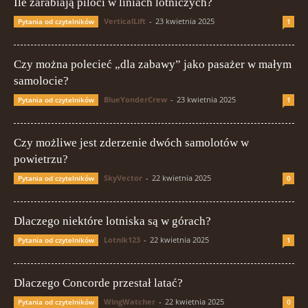
Ile zarabiają piloci w liniach lotniczych?
VerticalLift
-
23 kwietnia 2025
Pytania od czytelników
1
Czy można polecieć „dla zabawy” jako pasażer w małym
samolocie?
BlueYonderCrew
-
23 kwietnia 2025
Pytania od czytelników
1
Czy możliwe jest zderzenie dwóch samolotów w
powietrzu?
SkyVector
-
22 kwietnia 2025
Pytania od czytelników
0
Dlaczego niektóre lotniska są w górach?
Lotnik123
-
22 kwietnia 2025
Pytania od czytelników
1
Dlaczego Concorde przestał latać?
WingWatcher
-
22 kwietnia 2025
Pytania od czytelników
0