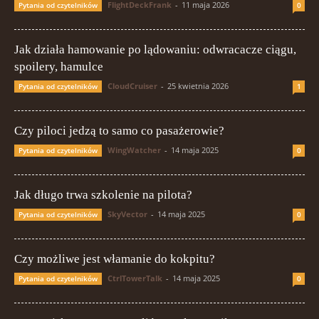
FlightDeckFrank
-
11 maja 2026
Pytania od czytelników
0
Jak działa hamowanie po lądowaniu: odwracacze ciągu,
spoilery, hamulce
CloudCruiser
-
25 kwietnia 2026
Pytania od czytelników
1
Czy piloci jedzą to samo co pasażerowie?
WingWatcher
-
14 maja 2025
Pytania od czytelników
0
Jak długo trwa szkolenie na pilota?
SkyVector
-
14 maja 2025
Pytania od czytelników
0
Czy możliwe jest włamanie do kokpitu?
CtrlTowerTalk
-
14 maja 2025
Pytania od czytelników
0