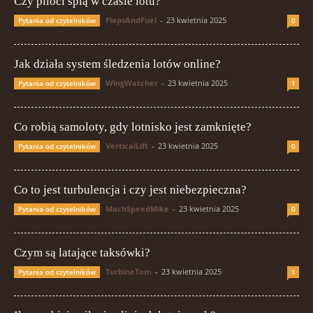
Czy piloci śpią w czasie lotu?
FlapsAndFuel
-
23 kwietnia 2025
Pytania od czytelników
0
Jak działa system śledzenia lotów online?
WingWatcher
-
23 kwietnia 2025
Pytania od czytelników
1
Co robią samoloty, gdy lotnisko jest zamknięte?
VerticalLift
-
23 kwietnia 2025
Pytania od czytelników
0
Co to jest turbulencja i czy jest niebezpieczna?
MachSpeedMike
-
23 kwietnia 2025
Pytania od czytelników
0
Czym są latające taksówki?
TurbineTom
-
23 kwietnia 2025
Pytania od czytelników
1