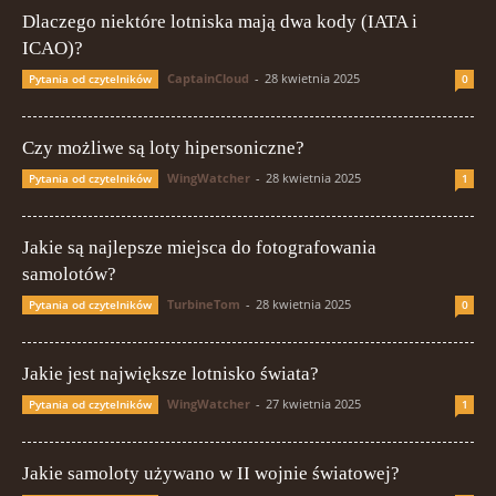
Dlaczego niektóre lotniska mają dwa kody (IATA i
ICAO)?
CaptainCloud
-
28 kwietnia 2025
Pytania od czytelników
0
Czy możliwe są loty hipersoniczne?
WingWatcher
-
28 kwietnia 2025
Pytania od czytelników
1
Jakie są najlepsze miejsca do fotografowania
samolotów?
TurbineTom
-
28 kwietnia 2025
Pytania od czytelników
0
Jakie jest największe lotnisko świata?
WingWatcher
-
27 kwietnia 2025
Pytania od czytelników
1
Jakie samoloty używano w II wojnie światowej?