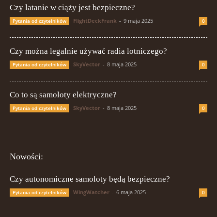
Czy latanie w ciąży jest bezpieczne?
FlightDeckFrank
-
9 maja 2025
Pytania od czytelników
0
Czy można legalnie używać radia lotniczego?
SkyVector
-
8 maja 2025
Pytania od czytelników
0
Co to są samoloty elektryczne?
SkyVector
-
8 maja 2025
Pytania od czytelników
0
Nowości:
Czy autonomiczne samoloty będą bezpieczne?
WingWatcher
-
6 maja 2025
Pytania od czytelników
0