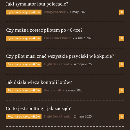
Jaki symulator lotu polecacie?
WingWatcher
-
4 maja 2025
Pytania od czytelników
0
Czy można zostać pilotem po 40-tce?
CheckrideCharlie
-
4 maja 2025
Pytania od czytelników
0
Czy pilot musi znać wszystkie przyciski w kokpicie?
FlightDeckFrank
-
4 maja 2025
Pytania od czytelników
0
Jak działa wieża kontroli lotów?
VerticalLift
-
2 maja 2025
Pytania od czytelników
0
Co to jest spotting i jak zacząć?
FlightDeckFrank
-
2 maja 2025
Pytania od czytelników
0