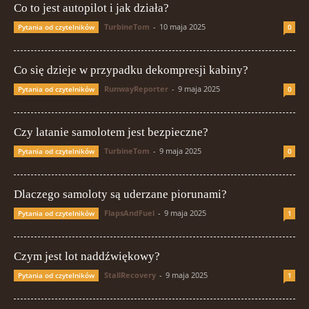
Co to jest autopilot i jak działa?
TurbineTom
-
10 maja 2025
Pytania od czytelników
0
Co się dzieje w przypadku dekompresji kabiny?
RunwayReporter
-
9 maja 2025
Pytania od czytelników
0
Czy latanie samolotem jest bezpieczne?
TurbineTom
-
9 maja 2025
Pytania od czytelników
0
Dlaczego samoloty są uderzane piorunami?
FlapsAndFuel
-
9 maja 2025
Pytania od czytelników
1
Czym jest lot naddźwiękowy?
StallRecovery
-
9 maja 2025
Pytania od czytelników
1