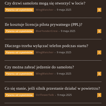
Czy drzwi samolotu mogą się otworzyć w locie?
WingWatcher
-
9 maja 2025
Pytania od czytelników
0
Ile kosztuje licencja pilota prywatnego (PPL)?
BlueYonderCrew
-
9 maja 2025
Pytania od czytelników
0
Dlaczego trzeba wyłączać telefon podczas startu?
WingWatcher
-
9 maja 2025
Pytania od czytelników
1
Czy można zabrać jedzenie do samolotu?
WingWatcher
-
9 maja 2025
Pytania od czytelników
0
Co się stanie, jeśli silnik przestanie działać w powietrzu?
CtrlTowerTalk
-
9 maja 2025
Pytania od czytelników
1