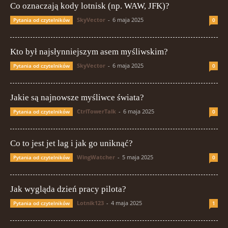
Co oznaczają kody lotnisk (np. WAW, JFK)?
SkyVector
-
6 maja 2025
Pytania od czytelników
0
Kto był najsłynniejszym asem myśliwskim?
SkyVector
-
6 maja 2025
Pytania od czytelników
0
Jakie są najnowsze myśliwce świata?
CtrlTowerTalk
-
6 maja 2025
Pytania od czytelników
0
Co to jest jet lag i jak go uniknąć?
WingWatcher
-
5 maja 2025
Pytania od czytelników
0
Jak wygląda dzień pracy pilota?
Lotnik123
-
4 maja 2025
Pytania od czytelników
1