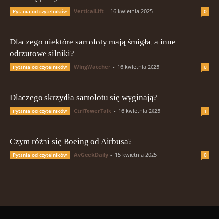
VerticalLift
-
16 kwietnia 2025
Pytania od czytelników
0
Dlaczego niektóre samoloty mają śmigła, a inne
odrzutowe silniki?
WingWatcher
-
16 kwietnia 2025
Pytania od czytelników
0
Dlaczego skrzydła samolotu się wyginają?
CtrlTowerTalk
-
16 kwietnia 2025
Pytania od czytelników
1
Czym różni się Boeing od Airbusa?
AvGeekDaily
-
15 kwietnia 2025
Pytania od czytelników
0