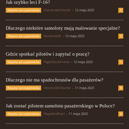
Jak szybko leci F-16?
CheckrideCharlie
-
12 maja 2025
Pytania od czytelników
1
Dlaczego niektóre samoloty mają malowanie specjalne?
VerticalLift
-
12 maja 2025
Pytania od czytelników
1
Gdzie spotkać pilotów i zapytać o pracę?
FlightDeckFrank
-
12 maja 2025
Pytania od czytelników
1
Dlaczego nie ma spadochronów dla pasażerów?
CheckrideCharlie
-
11 maja 2025
Pytania od czytelników
0
Jak zostać pilotem samolotu pasażerskiego w Polsce?
FlapsAndFuel
-
11 maja 2025
Pytania od czytelników
0