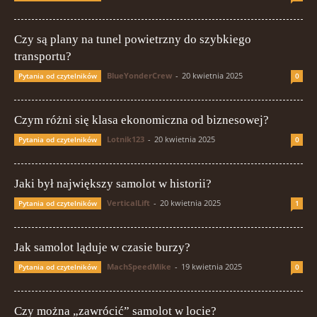
Czy są plany na tunel powietrzny do szybkiego
transportu?
BlueYonderCrew
-
20 kwietnia 2025
Pytania od czytelników
0
Czym różni się klasa ekonomiczna od biznesowej?
Lotnik123
-
20 kwietnia 2025
Pytania od czytelników
0
Jaki był największy samolot w historii?
VerticalLift
-
20 kwietnia 2025
Pytania od czytelników
1
Jak samolot ląduje w czasie burzy?
MachSpeedMike
-
19 kwietnia 2025
Pytania od czytelników
0
Czy można „zawrócić” samolot w locie?