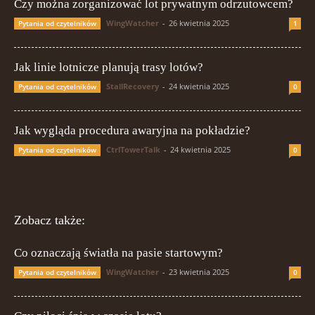
Czy można zorganizować lot prywatnym odrzutowcem?
WingWatcher
-
26 kwietnia 2025
Pytania od czytelników
1
Jak linie lotnicze planują trasy lotów?
StallRecovery
-
24 kwietnia 2025
Pytania od czytelników
0
Jak wygląda procedura awaryjna na pokładzie?
CtrlTowerTalk
-
24 kwietnia 2025
Pytania od czytelników
0
Zobacz także:
Co oznaczają światła na pasie startowym?
WingWatcher
-
23 kwietnia 2025
Pytania od czytelników
0