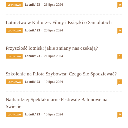
Lotnik123
-
26 lipca 2024
Lotnictwo
0
Lotnictwo w Kulturze: Filmy i Książki o Samolotach
Lotnik123
-
23 lipca 2024
Lotnictwo
0
Przyszłość lotnisk: jakie zmiany nas czekają?
Lotnik123
-
21 lipca 2024
Lotnictwo
1
Szkolenie na Pilota Szybowca: Czego Się Spodziewać?
Lotnik123
-
19 lipca 2024
Lotnictwo
1
Najbardziej Spektakularne Festiwale Balonowe na
Świecie
Lotnik123
-
15 lipca 2024
Lotnictwo
0