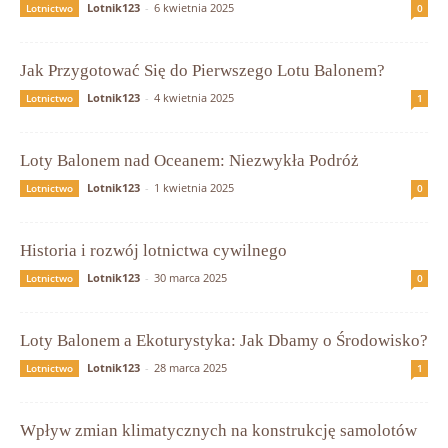
Lotnik123
-
6 kwietnia 2025
Lotnictwo
0
Jak Przygotować Się do Pierwszego Lotu Balonem?
Lotnik123
-
4 kwietnia 2025
Lotnictwo
1
Loty Balonem nad Oceanem: Niezwykła Podróż
Lotnik123
-
1 kwietnia 2025
Lotnictwo
0
Historia i rozwój lotnictwa cywilnego
Lotnik123
-
30 marca 2025
Lotnictwo
0
Loty Balonem a Ekoturystyka: Jak Dbamy o Środowisko?
Lotnik123
-
28 marca 2025
Lotnictwo
1
Wpływ zmian klimatycznych na konstrukcję samolotów