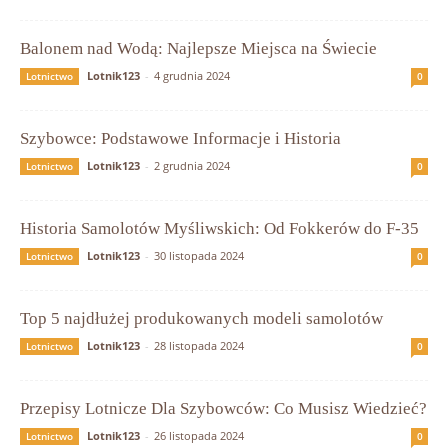
Balonem nad Wodą: Najlepsze Miejsca na Świecie
Lotnik123
-
4 grudnia 2024
Lotnictwo
0
Szybowce: Podstawowe Informacje i Historia
Lotnik123
-
2 grudnia 2024
Lotnictwo
0
Historia Samolotów Myśliwskich: Od Fokkerów do F-35
Lotnik123
-
30 listopada 2024
Lotnictwo
0
Top 5 najdłużej produkowanych modeli samolotów
Lotnik123
-
28 listopada 2024
Lotnictwo
0
Przepisy Lotnicze Dla Szybowców: Co Musisz Wiedzieć?
Lotnik123
-
26 listopada 2024
Lotnictwo
0