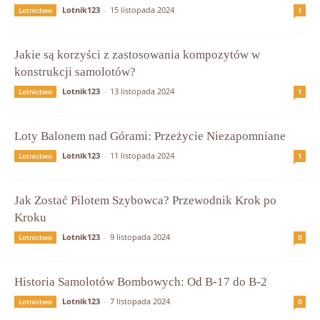
Lotnik123
-
15 listopada 2024
Lotnictwo
1
Jakie są korzyści z zastosowania kompozytów w
konstrukcji samolotów?
Lotnik123
-
13 listopada 2024
Lotnictwo
1
Loty Balonem nad Górami: Przeżycie Niezapomniane
Lotnik123
-
11 listopada 2024
Lotnictwo
1
Jak Zostać Pilotem Szybowca? Przewodnik Krok po
Kroku
Lotnik123
-
9 listopada 2024
Lotnictwo
0
Historia Samolotów Bombowych: Od B-17 do B-2
Lotnik123
-
7 listopada 2024
Lotnictwo
0