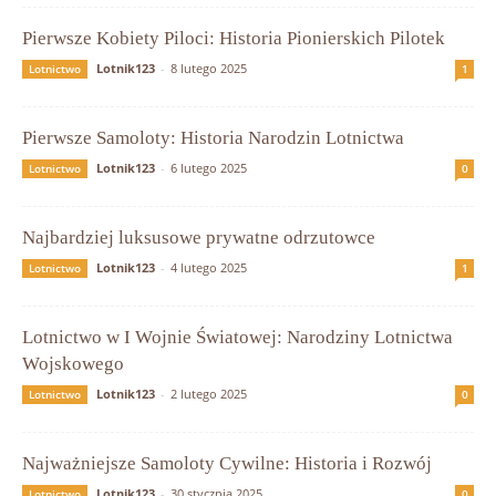
Pierwsze Kobiety Piloci: Historia Pionierskich Pilotek
Lotnik123
-
8 lutego 2025
Lotnictwo
1
Pierwsze Samoloty: Historia Narodzin Lotnictwa
Lotnik123
-
6 lutego 2025
Lotnictwo
0
Najbardziej luksusowe prywatne odrzutowce
Lotnik123
-
4 lutego 2025
Lotnictwo
1
Lotnictwo w I Wojnie Światowej: Narodziny Lotnictwa
Wojskowego
Lotnik123
-
2 lutego 2025
Lotnictwo
0
Najważniejsze Samoloty Cywilne: Historia i Rozwój
Lotnik123
-
30 stycznia 2025
Lotnictwo
0