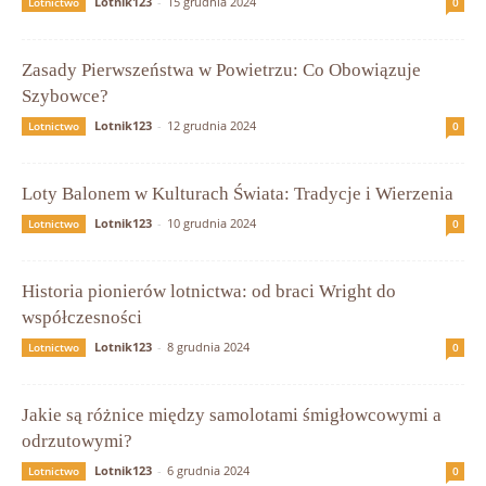
Lotnik123
-
15 grudnia 2024
Lotnictwo
0
Zasady Pierwszeństwa w Powietrzu: Co Obowiązuje
Szybowce?
Lotnik123
-
12 grudnia 2024
Lotnictwo
0
Loty Balonem w Kulturach Świata: Tradycje i Wierzenia
Lotnik123
-
10 grudnia 2024
Lotnictwo
0
Historia pionierów lotnictwa: od braci Wright do
współczesności
Lotnik123
-
8 grudnia 2024
Lotnictwo
0
Jakie są różnice między samolotami śmigłowcowymi a
odrzutowymi?
Lotnik123
-
6 grudnia 2024
Lotnictwo
0