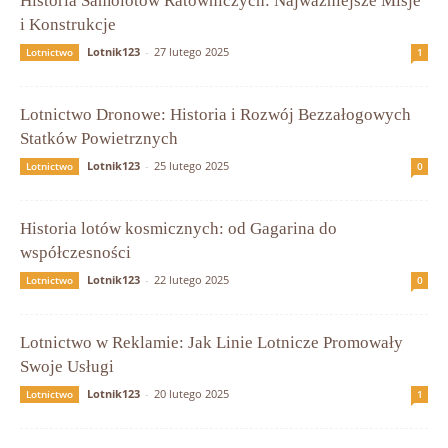
Historia Samolotów Ratowniczych: Najważniejsze Misje
i Konstrukcje
Lotnik123
-
27 lutego 2025
Lotnictwo
1
Lotnictwo Dronowe: Historia i Rozwój Bezzałogowych
Statków Powietrznych
Lotnik123
-
25 lutego 2025
Lotnictwo
0
Historia lotów kosmicznych: od Gagarina do
współczesności
Lotnik123
-
22 lutego 2025
Lotnictwo
0
Lotnictwo w Reklamie: Jak Linie Lotnicze Promowały
Swoje Usługi
Lotnik123
-
20 lutego 2025
Lotnictwo
1