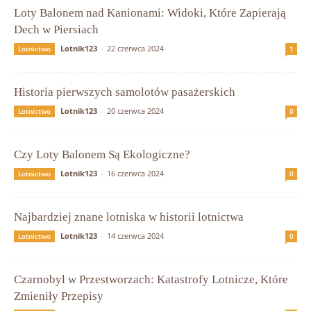
Loty Balonem nad Kanionami: Widoki, Które Zapierają
Dech w Piersiach
Lotnik123
-
22 czerwca 2024
Lotnictwo
1
Historia pierwszych samolotów pasażerskich
Lotnik123
-
20 czerwca 2024
Lotnictwo
0
Czy Loty Balonem Są Ekologiczne?
Lotnik123
-
16 czerwca 2024
Lotnictwo
0
Najbardziej znane lotniska w historii lotnictwa
Lotnik123
-
14 czerwca 2024
Lotnictwo
0
Czarnobyl w Przestworzach: Katastrofy Lotnicze, Które
Zmieniły Przepisy