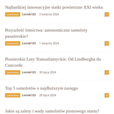
Najbardziej innowacyjne statki powietrzne XXI wieku
Lotnik123
-
3 sierpnia 2024
Lotnictwo
1
Przyszłość lotnictwa: autonomiczne samoloty
pasażerskie?
Lotnik123
-
1 sierpnia 2024
Lotnictwo
0
Pionierskie Loty Transatlantyckie: Od Lindbergha do
Concorde
Lotnik123
-
30 lipca 2024
Lotnictwo
1
Top 5 samolotów o najdłuższym zasięgu
Lotnik123
-
28 lipca 2024
Lotnictwo
0
Jakie są zalety i wady samolotów pionowego startu?