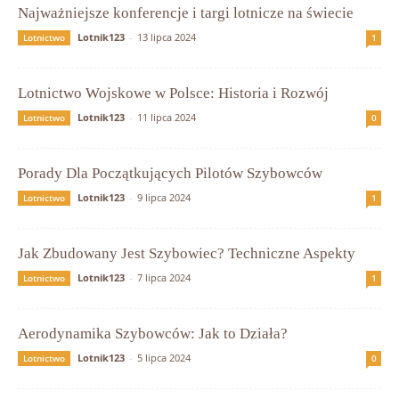
Najważniejsze konferencje i targi lotnicze na świecie
Lotnik123
-
13 lipca 2024
Lotnictwo
1
Lotnictwo Wojskowe w Polsce: Historia i Rozwój
Lotnik123
-
11 lipca 2024
Lotnictwo
0
Porady Dla Początkujących Pilotów Szybowców
Lotnik123
-
9 lipca 2024
Lotnictwo
1
Jak Zbudowany Jest Szybowiec? Techniczne Aspekty
Lotnik123
-
7 lipca 2024
Lotnictwo
1
Aerodynamika Szybowców: Jak to Działa?
Lotnik123
-
5 lipca 2024
Lotnictwo
0