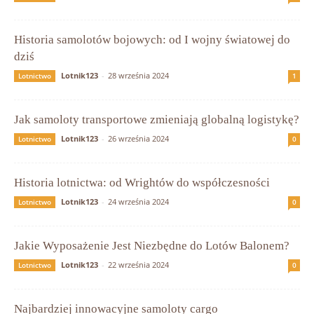
Historia samolotów bojowych: od I wojny światowej do
dziś
Lotnik123
-
28 września 2024
Lotnictwo
1
Jak samoloty transportowe zmieniają globalną logistykę?
Lotnik123
-
26 września 2024
Lotnictwo
0
Historia lotnictwa: od Wrightów do współczesności
Lotnik123
-
24 września 2024
Lotnictwo
0
Jakie Wyposażenie Jest Niezbędne do Lotów Balonem?
Lotnik123
-
22 września 2024
Lotnictwo
0
Najbardziej innowacyjne samoloty cargo