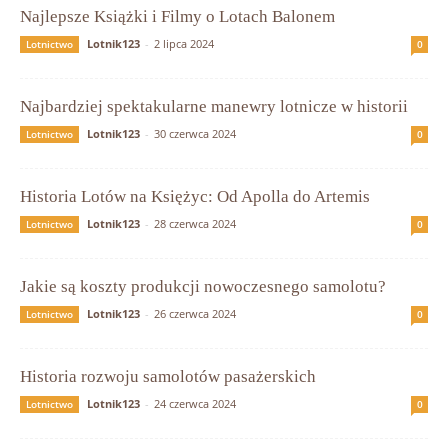
Najlepsze Książki i Filmy o Lotach Balonem
Lotnik123
-
2 lipca 2024
Lotnictwo
0
Najbardziej spektakularne manewry lotnicze w historii
Lotnik123
-
30 czerwca 2024
Lotnictwo
0
Historia Lotów na Księżyc: Od Apolla do Artemis
Lotnik123
-
28 czerwca 2024
Lotnictwo
0
Jakie są koszty produkcji nowoczesnego samolotu?
Lotnik123
-
26 czerwca 2024
Lotnictwo
0
Historia rozwoju samolotów pasażerskich
Lotnik123
-
24 czerwca 2024
Lotnictwo
0