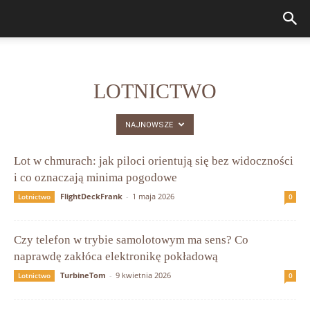
LOTNICTWO
NAJNOWSZE
Lot w chmurach: jak piloci orientują się bez widoczności
i co oznaczają minima pogodowe
FlightDeckFrank
-
1 maja 2026
Lotnictwo
0
Czy telefon w trybie samolotowym ma sens? Co
naprawdę zakłóca elektronikę pokładową
TurbineTom
-
9 kwietnia 2026
Lotnictwo
0