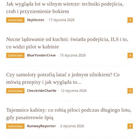
Jak wygląda lot w silnym wietrze: techniki podejścia,
crab i przyziemienie bokiem
SkyVector
-
17 stycznia 2026
Lotnictwo
0
Nocne lądowanie od kuchni: światła podejścia, ILS i to,
co widzi pilot w kabinie
BlueYonderCrew
-
15 stycznia 2026
Lotnictwo
0
Czy samoloty potrafią latać z jednym silnikiem? Co
mówią przepisy i jak wygląda to...
CheckrideCharlie
-
12 stycznia 2026
Lotnictwo
0
Tajemnice kabiny: co robią piloci podczas długiego lotu,
gdy pasażerowie śpią
RunwayReporter
-
2 stycznia 2026
Lotnictwo
0