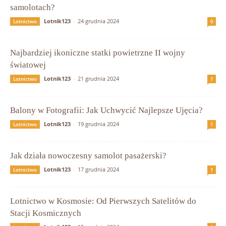
samolotach?
Lotnik123
-
24 grudnia 2024
Lotnictwo
0
Najbardziej ikoniczne statki powietrzne II wojny
światowej
Lotnik123
-
21 grudnia 2024
Lotnictwo
1
Balony w Fotografii: Jak Uchwycić Najlepsze Ujęcia?
Lotnik123
-
19 grudnia 2024
Lotnictwo
1
Jak działa nowoczesny samolot pasażerski?
Lotnik123
-
17 grudnia 2024
Lotnictwo
1
Lotnictwo w Kosmosie: Od Pierwszych Satelitów do
Stacji Kosmicznych