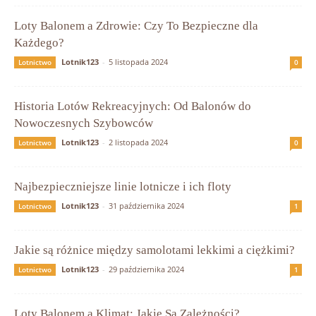
Loty Balonem a Zdrowie: Czy To Bezpieczne dla
Każdego?
Lotnik123
-
5 listopada 2024
Lotnictwo
0
Historia Lotów Rekreacyjnych: Od Balonów do
Nowoczesnych Szybowców
Lotnik123
-
2 listopada 2024
Lotnictwo
0
Najbezpieczniejsze linie lotnicze i ich floty
Lotnik123
-
31 października 2024
Lotnictwo
1
Jakie są różnice między samolotami lekkimi a ciężkimi?
Lotnik123
-
29 października 2024
Lotnictwo
1
Loty Balonem a Klimat: Jakie Są Zależności?