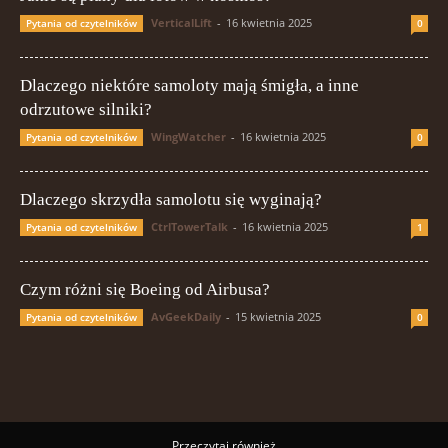
VerticalLift
-
16 kwietnia 2025
Pytania od czytelników
0
Dlaczego niektóre samoloty mają śmigła, a inne
odrzutowe silniki?
WingWatcher
-
16 kwietnia 2025
Pytania od czytelników
0
Dlaczego skrzydła samolotu się wyginają?
CtrlTowerTalk
-
16 kwietnia 2025
Pytania od czytelników
1
Czym różni się Boeing od Airbusa?
AvGeekDaily
-
15 kwietnia 2025
Pytania od czytelników
0
Przeczytaj również