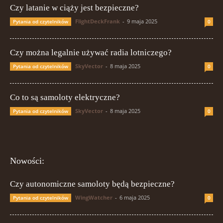
Czy latanie w ciąży jest bezpieczne?
FlightDeckFrank
-
9 maja 2025
Pytania od czytelników
0
Czy można legalnie używać radia lotniczego?
SkyVector
-
8 maja 2025
Pytania od czytelników
0
Co to są samoloty elektryczne?
SkyVector
-
8 maja 2025
Pytania od czytelników
0
Nowości:
Czy autonomiczne samoloty będą bezpieczne?
WingWatcher
-
6 maja 2025
Pytania od czytelników
0