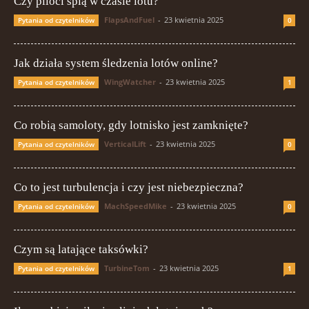
Czy piloci śpią w czasie lotu?
FlapsAndFuel
-
23 kwietnia 2025
Pytania od czytelników
0
Jak działa system śledzenia lotów online?
WingWatcher
-
23 kwietnia 2025
Pytania od czytelników
1
Co robią samoloty, gdy lotnisko jest zamknięte?
VerticalLift
-
23 kwietnia 2025
Pytania od czytelników
0
Co to jest turbulencja i czy jest niebezpieczna?
MachSpeedMike
-
23 kwietnia 2025
Pytania od czytelników
0
Czym są latające taksówki?
TurbineTom
-
23 kwietnia 2025
Pytania od czytelników
1