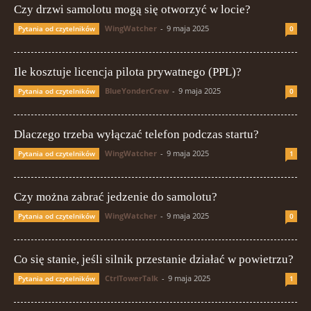
Czy drzwi samolotu mogą się otworzyć w locie?
WingWatcher
-
9 maja 2025
Pytania od czytelników
0
Ile kosztuje licencja pilota prywatnego (PPL)?
BlueYonderCrew
-
9 maja 2025
Pytania od czytelników
0
Dlaczego trzeba wyłączać telefon podczas startu?
WingWatcher
-
9 maja 2025
Pytania od czytelników
1
Czy można zabrać jedzenie do samolotu?
WingWatcher
-
9 maja 2025
Pytania od czytelników
0
Co się stanie, jeśli silnik przestanie działać w powietrzu?
CtrlTowerTalk
-
9 maja 2025
Pytania od czytelników
1