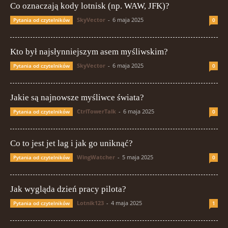
Co oznaczają kody lotnisk (np. WAW, JFK)?
SkyVector
-
6 maja 2025
Pytania od czytelników
0
Kto był najsłynniejszym asem myśliwskim?
SkyVector
-
6 maja 2025
Pytania od czytelników
0
Jakie są najnowsze myśliwce świata?
CtrlTowerTalk
-
6 maja 2025
Pytania od czytelników
0
Co to jest jet lag i jak go uniknąć?
WingWatcher
-
5 maja 2025
Pytania od czytelników
0
Jak wygląda dzień pracy pilota?
Lotnik123
-
4 maja 2025
Pytania od czytelników
1