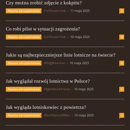
Czy można zrobić zdjęcie z kokpitu?
CtrlTowerTalk
-
11 maja 2025
Pytania od czytelników
1
Co robi pilot w sytuacji zagrożenia?
CtrlTowerTalk
-
10 maja 2025
Pytania od czytelników
0
Jakie są najbezpieczniejsze linie lotnicze na świecie?
WingWatcher
-
10 maja 2025
Pytania od czytelników
0
Jak wyglądał rozwój lotnictwa w Polsce?
FlightDeckFrank
-
10 maja 2025
Pytania od czytelników
1
Jak wygląda lotniskowiec z powietrza?
MachSpeedMike
-
10 maja 2025
Pytania od czytelników
1