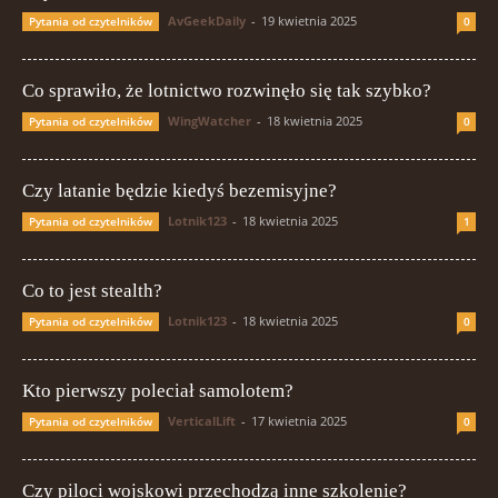
AvGeekDaily
-
19 kwietnia 2025
Pytania od czytelników
0
Co sprawiło, że lotnictwo rozwinęło się tak szybko?
WingWatcher
-
18 kwietnia 2025
Pytania od czytelników
0
Czy latanie będzie kiedyś bezemisyjne?
Lotnik123
-
18 kwietnia 2025
Pytania od czytelników
1
Co to jest stealth?
Lotnik123
-
18 kwietnia 2025
Pytania od czytelników
0
Kto pierwszy poleciał samolotem?
VerticalLift
-
17 kwietnia 2025
Pytania od czytelników
0
Czy piloci wojskowi przechodzą inne szkolenie?