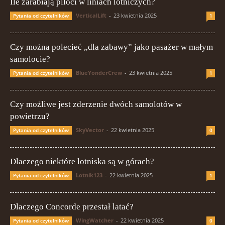
Ile zarabiają piloci w liniach lotniczych?
VerticalLift
-
23 kwietnia 2025
Pytania od czytelników
1
Czy można polecieć „dla zabawy” jako pasażer w małym
samolocie?
BlueYonderCrew
-
23 kwietnia 2025
Pytania od czytelników
1
Czy możliwe jest zderzenie dwóch samolotów w
powietrzu?
SkyVector
-
22 kwietnia 2025
Pytania od czytelników
0
Dlaczego niektóre lotniska są w górach?
Lotnik123
-
22 kwietnia 2025
Pytania od czytelników
1
Dlaczego Concorde przestał latać?
WingWatcher
-
22 kwietnia 2025
Pytania od czytelników
0