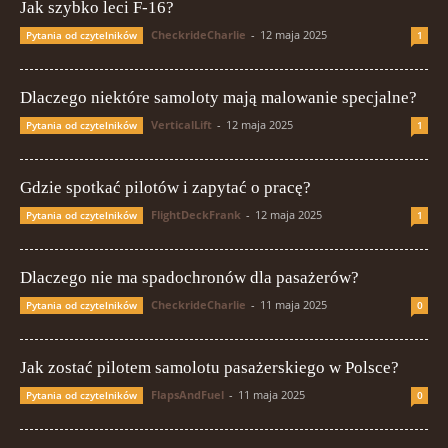
Jak szybko leci F-16?
CheckrideCharlie
-
12 maja 2025
Pytania od czytelników
1
Dlaczego niektóre samoloty mają malowanie specjalne?
VerticalLift
-
12 maja 2025
Pytania od czytelników
1
Gdzie spotkać pilotów i zapytać o pracę?
FlightDeckFrank
-
12 maja 2025
Pytania od czytelników
1
Dlaczego nie ma spadochronów dla pasażerów?
CheckrideCharlie
-
11 maja 2025
Pytania od czytelników
0
Jak zostać pilotem samolotu pasażerskiego w Polsce?
FlapsAndFuel
-
11 maja 2025
Pytania od czytelników
0