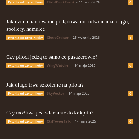
FlightDeckFrank
-
11 maja 2026
Pytania od czytelników
0
Jak działa hamowanie po lądowaniu: odwracacze ciągu,
spoilery, hamulce
CloudCruiser
-
25 kwietnia 2026
Pytania od czytelników
1
Czy piloci jedzą to samo co pasażerowie?
WingWatcher
-
14 maja 2025
Pytania od czytelników
0
Jak długo trwa szkolenie na pilota?
SkyVector
-
14 maja 2025
Pytania od czytelników
0
Czy możliwe jest włamanie do kokpitu?
CtrlTowerTalk
-
14 maja 2025
Pytania od czytelników
0