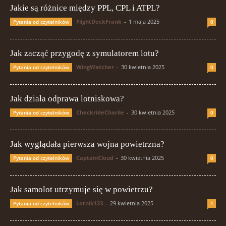
Jakie są różnice między PPL, CPL i ATPL?
FlightDeckFrank
-
1 maja 2025
Pytania od czytelników
0
Jak zacząć przygodę z symulatorem lotu?
WingWatcher
-
30 kwietnia 2025
Pytania od czytelników
0
Jak działa odprawa lotniskowa?
CheckrideCharlie
-
30 kwietnia 2025
Pytania od czytelników
0
Jak wyglądała pierwsza wojna powietrzna?
CaptainCloud
-
30 kwietnia 2025
Pytania od czytelników
0
Jak samolot utrzymuje się w powietrzu?
Lotnik123
-
29 kwietnia 2025
Pytania od czytelników
1