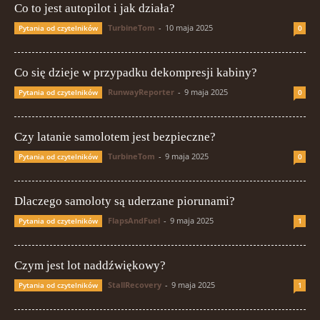
Co to jest autopilot i jak działa?
TurbineTom
-
10 maja 2025
Pytania od czytelników
0
Co się dzieje w przypadku dekompresji kabiny?
RunwayReporter
-
9 maja 2025
Pytania od czytelników
0
Czy latanie samolotem jest bezpieczne?
TurbineTom
-
9 maja 2025
Pytania od czytelników
0
Dlaczego samoloty są uderzane piorunami?
FlapsAndFuel
-
9 maja 2025
Pytania od czytelników
1
Czym jest lot naddźwiękowy?
StallRecovery
-
9 maja 2025
Pytania od czytelników
1