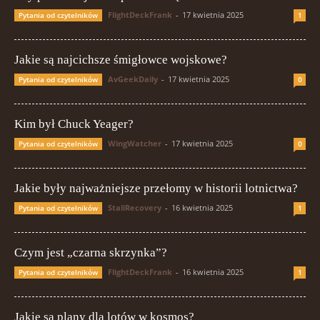
FlightDeckFrank
-
17 kwietnia 2025
Pytania od czytelników
1
Jakie są najcichsze śmigłowce wojskowe?
AvGeekDaily
-
17 kwietnia 2025
Pytania od czytelników
0
Kim był Chuck Yeager?
WingWatcher
-
17 kwietnia 2025
Pytania od czytelników
0
Jakie były najważniejsze przełomy w historii lotnictwa?
StallRecovery
-
16 kwietnia 2025
Pytania od czytelników
1
Czym jest „czarna skrzynka”?
FlightDeckFrank
-
16 kwietnia 2025
Pytania od czytelników
1
Jakie są plany dla lotów w kosmos?