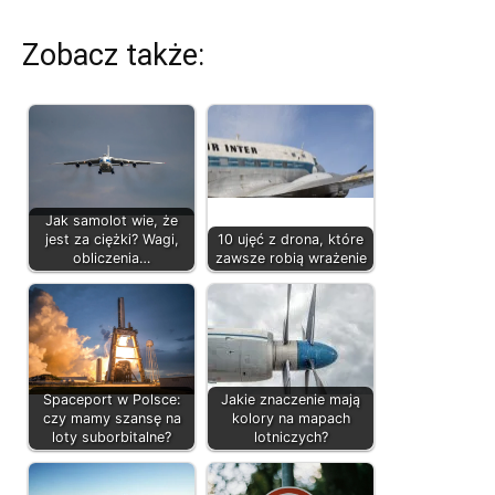
Zobacz także:
Jak samolot wie, że
jest za ciężki? Wagi,
10 ujęć z drona, które
obliczenia…
zawsze robią wrażenie
Spaceport w Polsce:
Jakie znaczenie mają
czy mamy szansę na
kolory na mapach
loty suborbitalne?
lotniczych?