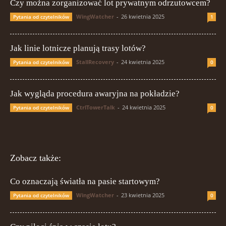
Czy można zorganizować lot prywatnym odrzutowcem?
WingWatcher
-
26 kwietnia 2025
Pytania od czytelników
1
Jak linie lotnicze planują trasy lotów?
StallRecovery
-
24 kwietnia 2025
Pytania od czytelników
0
Jak wygląda procedura awaryjna na pokładzie?
CtrlTowerTalk
-
24 kwietnia 2025
Pytania od czytelników
0
Zobacz także:
Co oznaczają światła na pasie startowym?
WingWatcher
-
23 kwietnia 2025
Pytania od czytelników
0