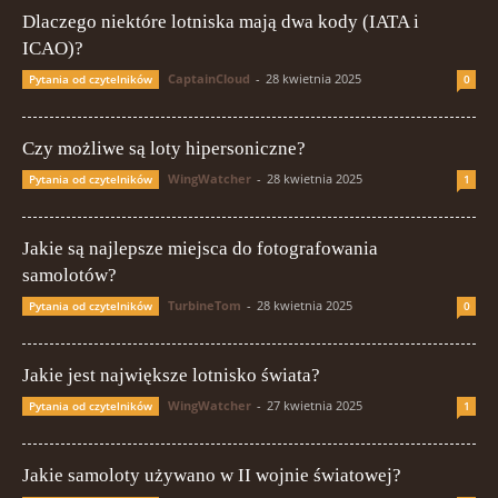
Dlaczego niektóre lotniska mają dwa kody (IATA i
ICAO)?
CaptainCloud
-
28 kwietnia 2025
Pytania od czytelników
0
Czy możliwe są loty hipersoniczne?
WingWatcher
-
28 kwietnia 2025
Pytania od czytelników
1
Jakie są najlepsze miejsca do fotografowania
samolotów?
TurbineTom
-
28 kwietnia 2025
Pytania od czytelników
0
Jakie jest największe lotnisko świata?
WingWatcher
-
27 kwietnia 2025
Pytania od czytelników
1
Jakie samoloty używano w II wojnie światowej?