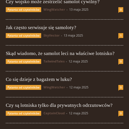
Czy wojsko może zestrzelić samolot cywilny?
WingWatcher
-
13 maja 2025
Pytania od czytelników
0
Jak często serwisuje się samoloty?
SkyVector
-
13 maja 2025
Pytania od czytelników
1
Skąd wiadomo, że samolot leci na właściwe lotnisko?
TailwindTales
-
12 maja 2025
Pytania od czytelników
0
Co się dzieje z bagażem w luku?
WingWatcher
-
12 maja 2025
Pytania od czytelników
0
Czy są lotniska tylko dla prywatnych odrzutowców?
CaptainCloud
-
12 maja 2025
Pytania od czytelników
0