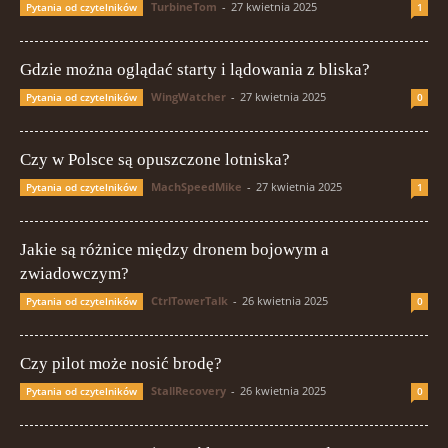
TurbineTom
-
27 kwietnia 2025
Pytania od czytelników
1
Gdzie można oglądać starty i lądowania z bliska?
WingWatcher
-
27 kwietnia 2025
Pytania od czytelników
0
Czy w Polsce są opuszczone lotniska?
MachSpeedMike
-
27 kwietnia 2025
Pytania od czytelników
1
Jakie są różnice między dronem bojowym a
zwiadowczym?
CtrlTowerTalk
-
26 kwietnia 2025
Pytania od czytelników
0
Czy pilot może nosić brodę?
StallRecovery
-
26 kwietnia 2025
Pytania od czytelników
0