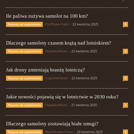
Ile paliwa zużywa samolot na 100 km?
CtrlTowerTalk
-
22 kwietnia 2025
Pytania od czytelników
0
Dlaczego samoloty czasem krążą nad lotniskiem?
FlapsAndFuel
-
22 kwietnia 2025
Pytania od czytelników
0
Jak drony zmieniają branżę lotniczą?
CaptainCloud
-
22 kwietnia 2025
Pytania od czytelników
0
Jakie nowości pojawią się w lotnictwie w 2030 roku?
FlapsAndFuel
-
21 kwietnia 2025
Pytania od czytelników
1
Dlaczego samoloty zostawiają białe smugi?
BlueYonderCrew
-
20 kwietnia 2025
Pytania od czytelników
0