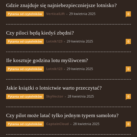
Gdzie znajduje się najniebezpieczniejsze lotnisko?
VerticalLift
-
29 kwietnia 2025
Pytania od czytelników
0
Czy piloci będą kiedyś zbędni?
Lotnik123
-
29 kwietnia 2025
Pytania od czytelników
0
Ile kosztuje godzina lotu myśliwcem?
Lotnik123
-
29 kwietnia 2025
Pytania od czytelników
0
Jakie książki o lotnictwie warto przeczytać?
SkyVector
-
28 kwietnia 2025
Pytania od czytelników
0
Czy pilot może latać tylko jednym typem samolotu?
CaptainCloud
-
28 kwietnia 2025
Pytania od czytelników
0