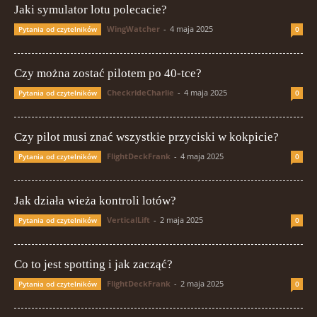
Jaki symulator lotu polecacie?
WingWatcher
-
4 maja 2025
Pytania od czytelników
0
Czy można zostać pilotem po 40-tce?
CheckrideCharlie
-
4 maja 2025
Pytania od czytelników
0
Czy pilot musi znać wszystkie przyciski w kokpicie?
FlightDeckFrank
-
4 maja 2025
Pytania od czytelników
0
Jak działa wieża kontroli lotów?
VerticalLift
-
2 maja 2025
Pytania od czytelników
0
Co to jest spotting i jak zacząć?
FlightDeckFrank
-
2 maja 2025
Pytania od czytelników
0