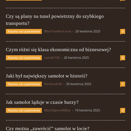
Czy są plany na tunel powietrzny do szybkiego
transportu?
BlueYonderCrew
-
20 kwietnia 2025
Pytania od czytelników
0
Czym różni się klasa ekonomiczna od biznesowej?
Lotnik123
-
20 kwietnia 2025
Pytania od czytelników
0
Jaki był największy samolot w historii?
VerticalLift
-
20 kwietnia 2025
Pytania od czytelników
1
Jak samolot ląduje w czasie burzy?
MachSpeedMike
-
19 kwietnia 2025
Pytania od czytelników
0
Czy można „zawrócić” samolot w locie?